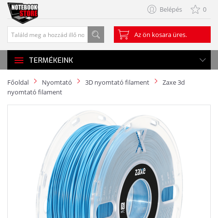
Belépés
0
Az ön kosara üres.
TERMÉKEINK
Főoldal
Nyomtató
3D nyomtató filament
Zaxe 3d
nyomtató filament