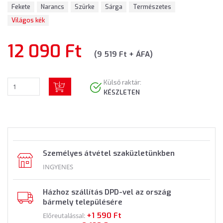
Fekete
Narancs
Szürke
Sárga
Természetes
Világos kék
12 090 Ft
(9 519 Ft + ÁFA)
Külső raktár:
KÉSZLETEN
Személyes átvétel szaküzletünkben
INGYENES
Házhoz szállítás DPD-vel az ország
bármely településére
+1 590 Ft
Előreutalással: