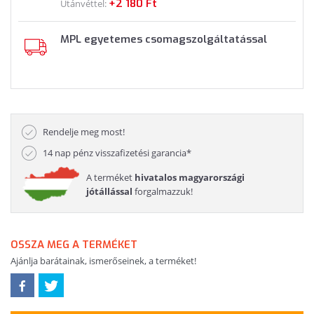
+2 180 Ft
Utánvéttel:
MPL egyetemes csomagszolgáltatással
Rendelje meg most!
14 nap pénz visszafizetési garancia*
A terméket
hivatalos magyarországi
jótállással
forgalmazzuk!
OSSZA MEG A TERMÉKET
Ajánlja barátainak, ismerőseinek, a terméket!