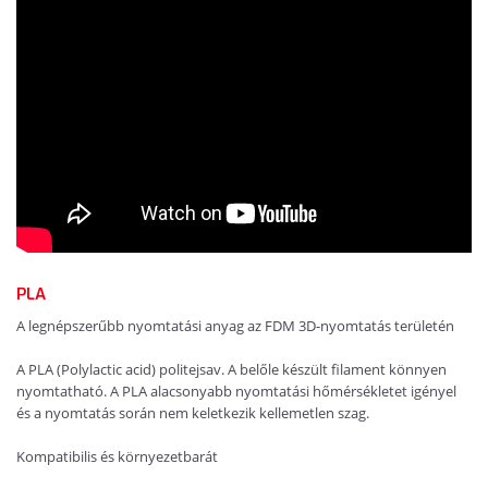
PLA
A legnépszerűbb nyomtatási anyag az FDM 3D-nyomtatás területén
A PLA (Polylactic acid) politejsav. A belőle készült filament könnyen
nyomtatható. A PLA alacsonyabb nyomtatási hőmérsékletet igényel
és a nyomtatás során nem keletkezik kellemetlen szag.
Kompatibilis és környezetbarát