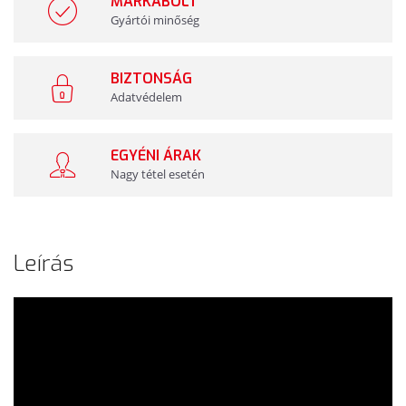
MÁRKABOLT
Gyártói minőség
BIZTONSÁG
Adatvédelem
EGYÉNI ÁRAK
Nagy tétel esetén
Leírás