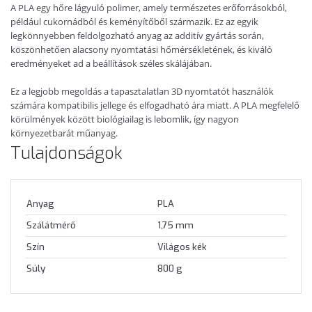
A PLA egy hőre lágyuló polimer, amely természetes erőforrásokból,
például cukornádból és keményítőből származik. Ez az egyik
legkönnyebben feldolgozható anyag az additív gyártás során,
köszönhetően alacsony nyomtatási hőmérsékletének, és kiváló
eredményeket ad a beállítások széles skálájában.
Ez a legjobb megoldás a tapasztalatlan 3D nyomtatót használók
számára kompatibilis jellege és elfogadható ára miatt. A PLA megfelelő
körülmények között biológiailag is lebomlik, így nagyon
környezetbarát műanyag.
Tulajdonságok
Anyag
PLA
Szálátmérő
1,75 mm
Szín
Világos kék
Súly
800 g