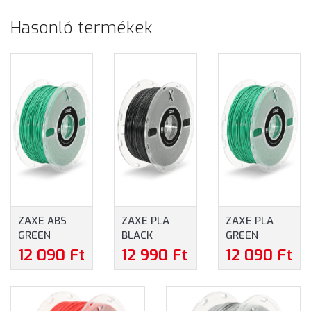
Hasonló termékek
ZAXE ABS
ZAXE PLA
ZAXE PLA
GREEN
BLACK
GREEN
FILAMENT
FILAMENT
FILAMENT
12 090 Ft
12 990 Ft
12 090 Ft
1,75 MM 800
1,75 MM 800
1,75 MM 800
G - ZÖLD
G - FEKETE
G - ZÖLD