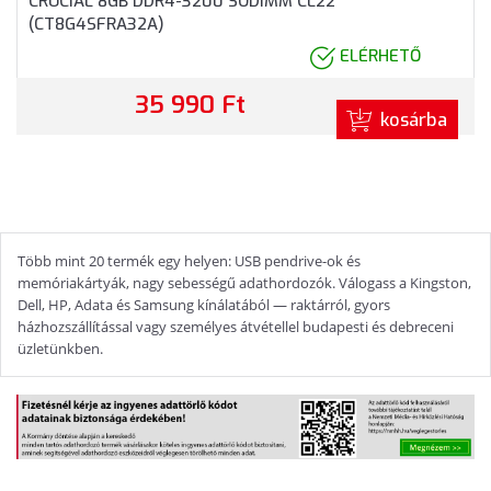
CRUCIAL 8GB DDR4-3200 SODIMM CL22
(CT8G4SFRA32A)
ELÉRHETŐ
35 990 Ft
kosárba
Több mint 20 termék egy helyen: USB pendrive-ok és
memóriakártyák, nagy sebességű adathordozók. Válogass a Kingston,
Dell, HP, Adata és Samsung kínálatából — raktárról, gyors
házhozszállítással vagy személyes átvétellel budapesti és debreceni
üzletünkben.