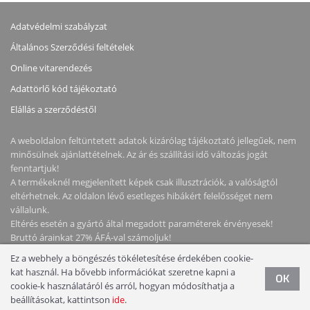
Adatvédelmi szabályzat
Általános Szerződési feltételek
Online vitarendezés
Adattörlő kód tájékoztató
Elállás a szerződéstől
A weboldalon feltüntetett adatok kizárólag tájékoztató jellegűek, nem
minősülnek ajánlattételnek. Az ár és szállítási idő változás jogát
fenntartjuk!
A termékeknél megjelenített képek csak illusztrációk, a valóságtól
eltérhetnek. Az oldalon lévő esetleges hibákért felelősséget nem
vállalunk.
Eltérés esetén a gyártó által megadott paraméterek érvényesek!
Bruttó árainkat 27% ÁFÁ-val számoljuk!
Ez a webhely a böngészés tökéletesítése érdekében cookie-
Copyright © 2026 NotebookStore. Minden jog fenntartva!
kat használ. Ha bővebb információkat szeretne kapni a
OK
cookie-k használatáról és arról, hogyan módosíthatja a
beállításokat, kattintson
ide
.