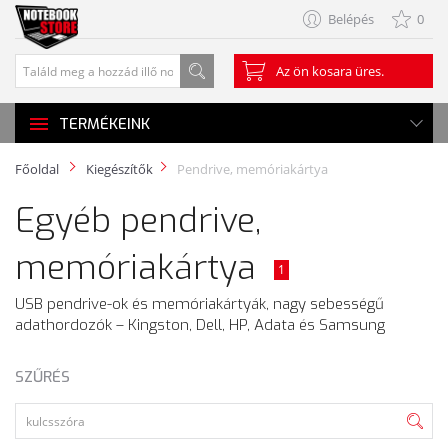
Belépés
0
Az ön kosara üres.
TERMÉKEINK
Főoldal
Kiegészítők
Pendrive, memóriakártya
Egyéb pendrive,
memóriakártya
1
USB pendrive-ok és memóriakártyák, nagy sebességű
adathordozók – Kingston, Dell, HP, Adata és Samsung
SZŰRÉS