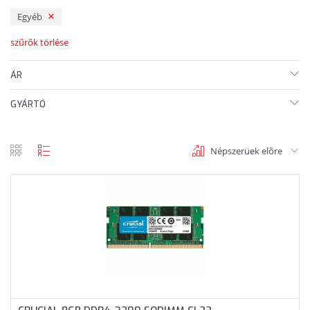
Egyéb
szűrők törlése
ÁR
GYÁRTÓ
Népszerüek előre
rács
lista
nézet
nézet