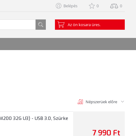
Belépés
0
0
Az ön kosara üres.
Népszerüek előre
-M200 32G U3) - USB 3.0, Szürke
7 990 Ft