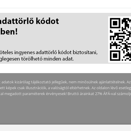
adatok kizárólag tájékoztató jellegűek, nem minősülnek ajánlattételnek. Az ár
tt képek csak illusztrációk, a valóságtól eltérhetnek. Az oldalon lévő esetle
által megadott paraméterek érvényesek! Bruttó árainkat 27% ÁFÁ-val számolj