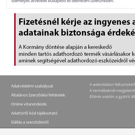
személyes átvétellel budapesti és debreceni üzletünkben.
A weboldalon feltüntetett 
Adatvédelmi szabályzat
A termékeknél megjeleníte
Általános Szerződési feltételek
Eltérés esetén a gyártó 
Online vitarendezés
Adattörlő kód tájékoztató
Elállás a szerződéstől