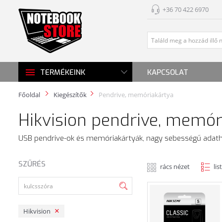
+36 70 422 6970
KAPCSOLAT
TERMÉKEINK
Főoldal
Kiegészítők
Pendrive, memóriakártya
Hikvision pendrive, memór
USB pendrive-ok és memóriakártyák, nagy sebességű adath
SZŰRÉS
rács nézet
lis
Hikvision