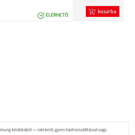
kosárba
ELÉRHETŐ
ung kínálatából — raktárról, gyors házhozszállítással vagy