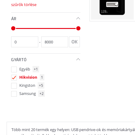
szűrők törlése
ÁR
-
GYÁRTÓ
Egyéb
+1
Hikvision
1
Kingston
+5
Samsung
+2
Több mint 20 termék egy helyen: USB pendrive-ok és memóriakártyák,