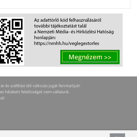
 és szállítási idő változás jogát fenntartjuk!
ges hibákért felelősséget nem vállalunk.
uk!