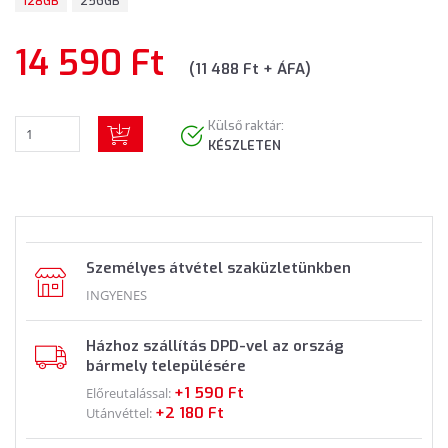
128GB
256GB
14 590 Ft
(11 488 Ft + ÁFA)
Külső raktár:
KÉSZLETEN
Személyes átvétel szaküzletünkben
INGYENES
Házhoz szállítás DPD-vel az ország
bármely településére
+1 590 Ft
Előreutalással:
+2 180 Ft
Utánvéttel: