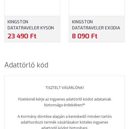
KINGSTON
KINGSTON
DATATRAVELER KYSON
DATATRAVELER EXODIA
512GB, 200MB/S, FÉM,
M 128GB PENDRIVE
23 490 Ft
8 090 Ft
USB 3.2 - PENDRIVE
(DTXM/128GB) - USB
(DTKN/512GB)
FLASH DRIVE, FEKETE-
PIROS SZÍN
Adattörlő kód
TISZTELT VÁSÁRLÓNK!
Fizetésnél kérje az ingyenes adattörlő kódot adatainak
biztonsága érdekében!*
A Kormány döntése alapján a kereskedő minden tartós
adathordozó termék vásárlásakor köteles ingyenes
adattörlő kódot biztosítani.