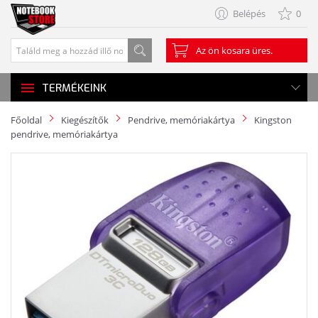
Belépés
0
Az ön kosara üres.
TERMÉKEINK
Főoldal
Kiegészítők
Pendrive, memóriakártya
Kingston
pendrive, memóriakártya