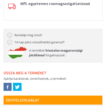
MPL egyetemes csomagszolgáltatással
Rendelje meg most!
14 nap pénz visszafizetési garancia*
A terméket
hivatalos magyarországi
jótállással
forgalmazzuk!
OSSZA MEG A TERMÉKET
Ajánlja barátainak, ismerőseinek, a terméket!
ÜGYFÉLSZOLGÁLAT