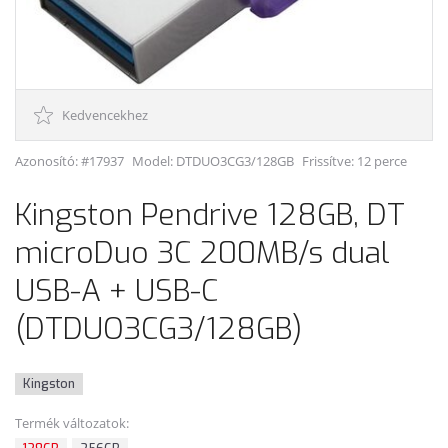
Kedvencekhez
Azonosító: #17937
Model:
DTDUO3CG3/128GB
Frissítve: 12 perce
Kingston Pendrive 128GB, DT
microDuo 3C 200MB/s dual
USB-A + USB-C
(DTDUO3CG3/128GB)
Kingston
Termék változatok: