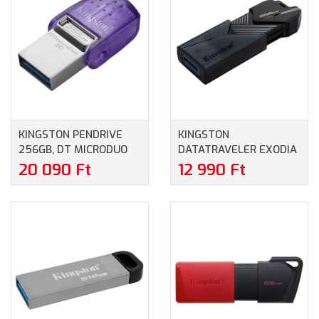
KINGSTON PENDRIVE
KINGSTON
256GB, DT MICRODUO
DATATRAVELER EXODIA
3C 200MB/S DUAL USB-
256GB USB FLASH
20 090 Ft
12 990 Ft
A + USB-C
DRIVE - PENDRIVE
(DTDUO3CG3/256GB)
(DTXON/256GB)