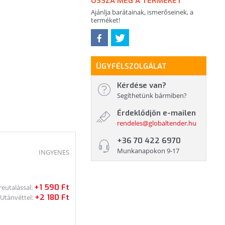
OSSZA MEG A TERMÉKET
Ajánlja barátainak, ismerőseinek, a
terméket!
ÜGYFÉLSZOLGÁLAT
Kérdése van?
Segíthetünk bármiben?
Érdeklődjön e-mailen
rendeles@globaltender.hu
+36 70 422 6970
Munkanapokon 9-17
INGYENES
+1 590 Ft
reutalással:
+2 180 Ft
Utánvéttel: