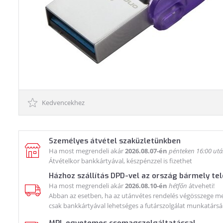
Kedvencekhez
Személyes átvétel szaküzletünkben
Ha most megrendeli akár
2026.08.07-én
pénteken 16:00 ut
Átvételkor bankkártyával, készpénzzel is fizethet
Házhoz szállítás DPD-vel az ország bármely te
Ha most megrendeli akár
2026.08.10-én
hétfőn
átveheti!
Abban az esetben, ha az utánvétes rendelés végösszege meg
csak bankkártyával lehetséges a futárszolgálat munkatársá