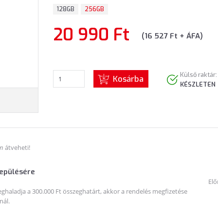
128GB
256GB
20 990 Ft
(16 527 Ft + ÁFA)
Külső raktár:
Kosárba
KÉSZLETEN
án
átveheti!
lepülésére
Elő
haladja a 300.000 Ft összeghatárt, akkor a rendelés megfizetése
nál.