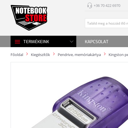
+36 70 422 6970
KAPCSOLAT
TERMÉKEINK
Főoldal
Kiegészítők
Pendrive, memóriakártya
Kingston p