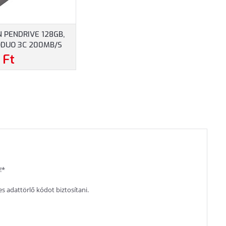
 PENDRIVE 128GB,
ODUO 3C 200MB/S
-A + USB-C
 Ft
CG3/128GB)
!*
 adattörlő kódot biztosítani.