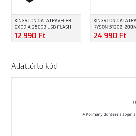
KINGSTON DATATRAVELER
KINGSTON DATATR
EXODIA 256GB USB FLASH
KYSON 512GB, 200M
DRIVE - PENDRIVE
FÉM, USB 3.2 - PEN
12 990 Ft
24 990 Ft
(DTXON/256GB)
(DTKN/512GB)
Adattörlő kód
F
A Kormány döntése alapján a 