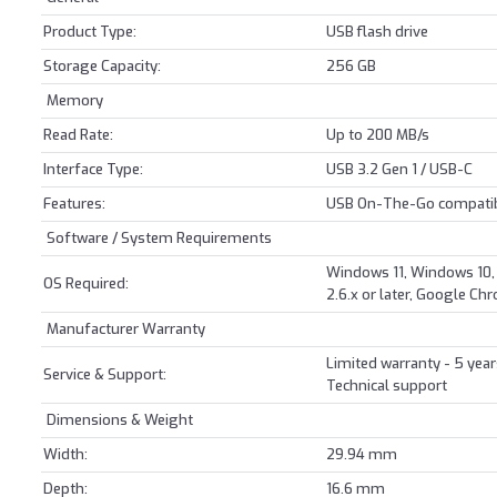
Product Type:
USB flash drive
Storage Capacity:
256 GB
Memory
Read Rate:
Up to 200 MB/s
Interface Type:
USB 3.2 Gen 1 / USB-C
Features:
USB On-The-Go compatibl
Software / System Requirements
Windows 11, Windows 10, 
OS Required:
2.6.x or later, Google C
Manufacturer Warranty
Limited warranty - 5 year
Service & Support:
Technical support
Dimensions & Weight
Width:
29.94 mm
Depth:
16.6 mm