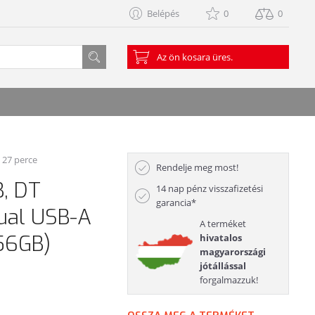
Belépés
0
0
Az ön kosara üres.
: 27 perce
Rendelje meg most!
, DT
14 nap pénz visszafizetési
garancia*
ual USB-A
A terméket
56GB)
hivatalos
magyarországi
jótállással
forgalmazzuk!