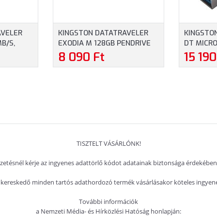
AVELER
KINGSTON DATATRAVELER
KINGSTON
B/S,
EXODIA M 128GB PENDRIVE
DT MICR
DRIVE
(DTXM/128GB) - USB FLASH
DUAL USB
8 090 Ft
15 190
DRIVE, FEKETE-PIROS SZÍN
(DTDUO3
TISZTELT VÁSÁRLÓNK!
izetésnél kérje az ingyenes adattörlő kódot adatainak biztonsága érdekében
kereskedő minden tartós adathordozó termék vásárlásakor köteles ingyenes
További információk
a Nemzeti Média- és Hírközlési Hatóság honlapján: