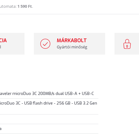
Automata:
1 590 Ft
.
CIA
MÁRKABOLT
l
Gyártói minőség
veler microDuo 3C 200MB/s dual USB-A + USB-C
croDuo 3C - USB flash drive - 256 GB - USB 3.2 Gen
a