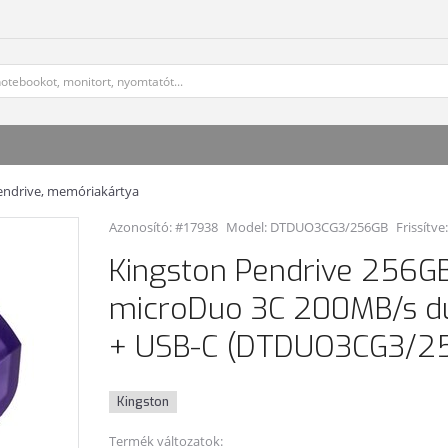
endrive, memóriakártya
Azonosító: #17938
Model:
DTDUO3CG3/256GB
Frissítve
Kingston Pendrive 256GB
microDuo 3C 200MB/s d
+ USB-C (DTDUO3CG3/2
Kingston
Termék változatok: