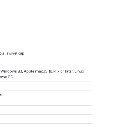
e, swivel cap
Windows 8.1, Apple macOS 10.14.x or later, Linux
hrome OS
s