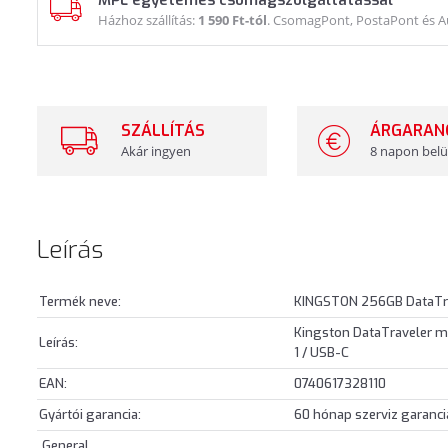
MPL egyetemes csomagszolgáltatással
Házhoz szállítás:
1 590 Ft-tól
. CsomagPont, PostaPont és 
SZÁLLÍTÁS
ÁRGARAN
Akár ingyen
8 napon belü
Leírás
Termék neve:
KINGSTON 256GB DataTra
Kingston DataTraveler mi
Leírás:
1 / USB-C
EAN:
0740617328110
Gyártói garancia:
60 hónap szerviz garanci
General