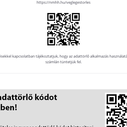
https://nmhh.hu/veglegestorles
sekkel kapcsolatban tájékoztatjuk, hogy az adattörlő alkalmazás használ
számlán tüntetjük fel.