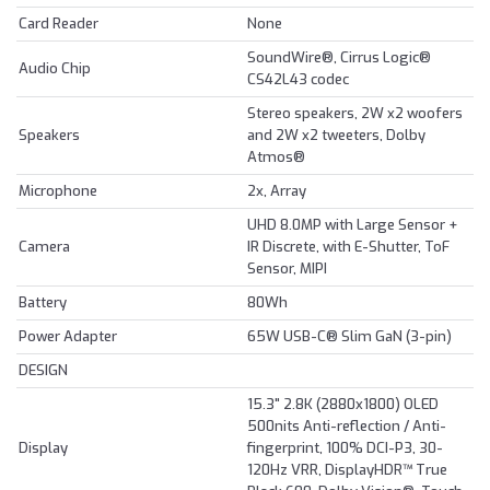
Card Reader
None
SoundWire®, Cirrus Logic®
Audio Chip
CS42L43 codec
Stereo speakers, 2W x2 woofers
Speakers
and 2W x2 tweeters, Dolby
Atmos®
Microphone
2x, Array
UHD 8.0MP with Large Sensor +
Camera
IR Discrete, with E-Shutter, ToF
Sensor, MIPI
Battery
80Wh
Power Adapter
65W USB-C® Slim GaN (3-pin)
DESIGN
15.3" 2.8K (2880x1800) OLED
500nits Anti-reflection / Anti-
Display
fingerprint, 100% DCI-P3, 30-
120Hz VRR, DisplayHDR™ True