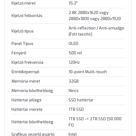
Kijelző méret
15.3"
2.8K 2880x1620 vagy
Kijelző felbontás
2880x1800 vagy 2880x1920
Anti-reflection / Anti-smudge
Kijelző típus
(Folt taszító)
Panel Típus
OLED
Fényerő
500 nit
Kijelző frekvencia
120Hz
Érintőképernyő
10-point Multi-touch
Memória méret
32GB
Memória bővíthetőség
Nincs
Háttértár jellege
SSD háttértár
Háttértár mérete
1TB SSD
1TB SSD -> 2TB SSD (50 000
Háttértár bővíthetőség
Ft)
Grafikus vezérlő gyártó
Intel