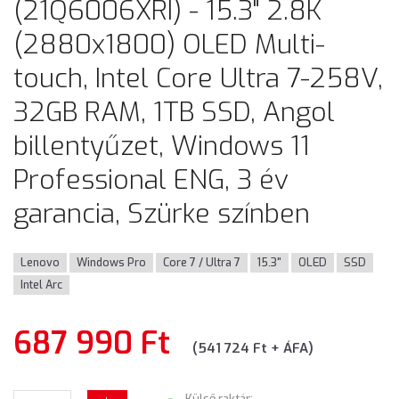
(21Q6006XRI) - 15.3" 2.8K
(2880x1800) OLED Multi-
touch, Intel Core Ultra 7-258V,
32GB RAM, 1TB SSD, Angol
billentyűzet, Windows 11
Professional ENG, 3 év
garancia, Szürke színben
Lenovo
Windows Pro
Core 7 / Ultra 7
15.3"
OLED
SSD
Intel Arc
687 990 Ft
(541 724 Ft + ÁFA)
Külső raktár: