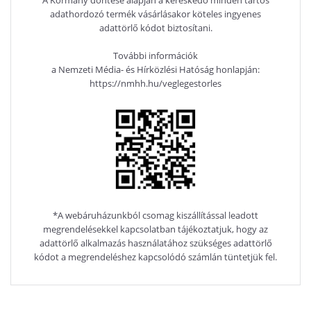
A Kormány döntése alapján a kereskedő minden tartós
adathordozó termék vásárlásakor köteles ingyenes
adattörlő kódot biztosítani.
További információk
a Nemzeti Média- és Hírközlési Hatóság honlapján:
https://nmhh.hu/veglegestorles
*A webáruházunkból csomag kiszállítással leadott
megrendelésekkel kapcsolatban tájékoztatjuk, hogy az
adattörlő alkalmazás használatához szükséges adattörlő
kódot a megrendeléshez kapcsolódó számlán tüntetjük fel.