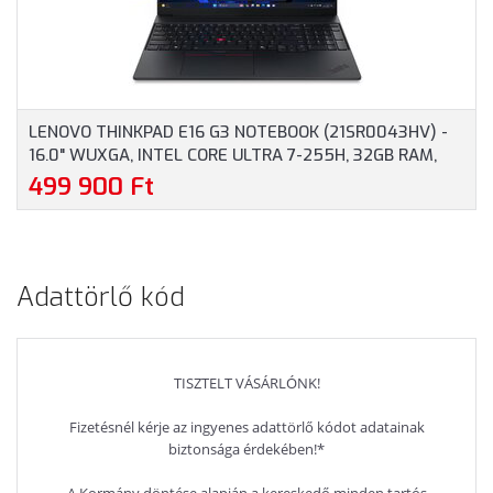
SZÜRKE SZÍNBEN
LENOVO THINKPAD E16 G3 NOTEBOOK (21SR0043HV) -
16.0" WUXGA, INTEL CORE ULTRA 7-255H, 32GB RAM,
1TB SSD, MAGYAR BILLENTYŰZET, WINDOWS 11
499 900 Ft
PROFESSIONAL, 3 ÉV GARANCIA, FEKETE SZÍNBEN
Adattörlő kód
TISZTELT VÁSÁRLÓNK!
Fizetésnél kérje az ingyenes adattörlő kódot adatainak
biztonsága érdekében!*