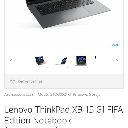
Kedvencekhez
Azonosító: #22234
Model:
21Q6006XRI
Frissítve: 6 órája
Lenovo ThinkPad X9-15 G1 FIFA
Edition Notebook