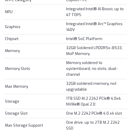
Integrated Intel® AI Boost, up to
NPU
47 TOPS
Integrated Intel® Arc™ Graphics
Graphics
140V
Chipset
Intel® SoC Platform
32GB Soldered LPDDR5x-8533,
Memory
MoP Memory
Memory soldered to
Memory Slots
systemboard, no slots, dual-
channel
32GB soldered memory, not
Max Memory
upgradable
1TB SSD M.2 2242 PCIe® 4.0x4
Storage
NVMe® Opal 2.0
Storage Slot
One M.2 2242 PCIe® 4.0 x4 slot
One drive, up to 2TB M.2 2242
Max Storage Support
SSD