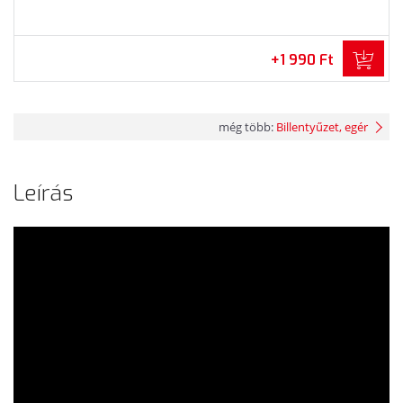
+1 990 Ft
még több:
Billentyűzet, egér
Leírás