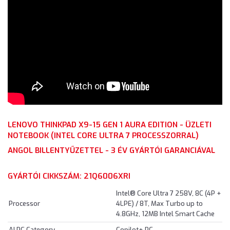
LENOVO THINKPAD X9-15 GEN 1 AURA EDITION - ÜZLETI
NOTEBOOK (INTEL CORE ULTRA 7 PROCESSZORRAL)
ANGOL BILLENTYŰZETTEL - 3 ÉV GYÁRTÓI GARANCIÁVAL
GYÁRTÓI CIKKSZÁM: 21Q6006XRI
Intel® Core Ultra 7 258V, 8C (4P +
Processor
4LPE) / 8T, Max Turbo up to
4.8GHz, 12MB Intel Smart Cache
AI PC Category
Copilot+ PC