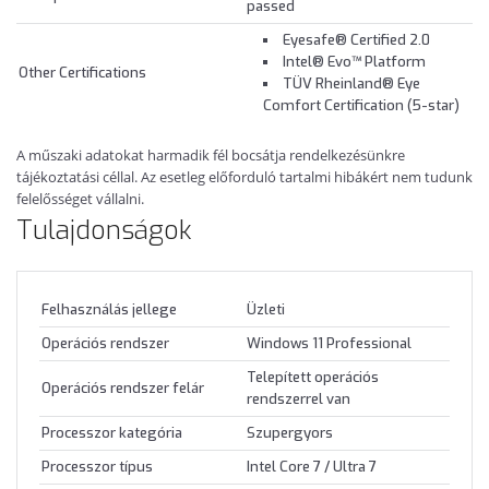
passed
Eyesafe® Certified 2.0
Intel® Evo™ Platform
Other Certifications
TÜV Rheinland® Eye
Comfort Certification (5-star)
A műszaki adatokat harmadik fél bocsátja rendelkezésünkre
tájékoztatási céllal. Az esetleg előforduló tartalmi hibákért nem tudunk
felelősséget vállalni.
Tulajdonságok
Felhasználás jellege
Üzleti
Operációs rendszer
Windows 11 Professional
Telepített operációs
Operációs rendszer felár
rendszerrel van
Processzor kategória
Szupergyors
Processzor típus
Intel Core 7 / Ultra 7