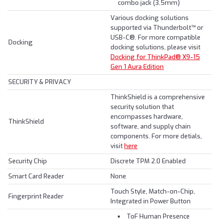
combo jack (3.5mm)
Various docking solutions
supported via Thunderbolt™ or
USB-C®. For more compatible
Docking
docking solutions, please visit
Docking for ThinkPad® X9-15
Gen 1 Aura Edition
SECURITY & PRIVACY
ThinkShield is a comprehensive
security solution that
encompasses hardware,
ThinkShield
software, and supply chain
components. For more detials,
visit
here
Security Chip
Discrete TPM 2.0 Enabled
Smart Card Reader
None
Touch Style, Match-on-Chip,
Fingerprint Reader
Integrated in Power Button
ToF Human Presence