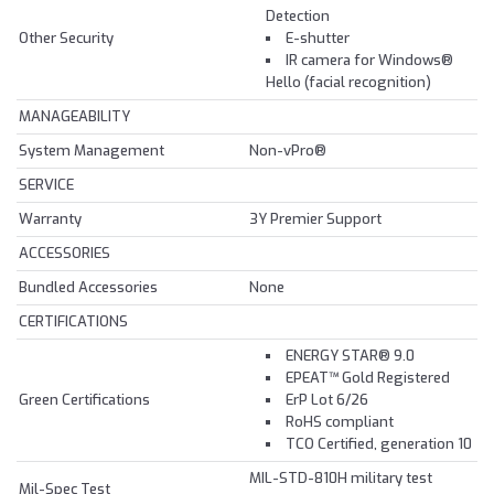
Detection
Other Security
E-shutter
IR camera for Windows®
Hello (facial recognition)
MANAGEABILITY
System Management
Non-vPro®
SERVICE
Warranty
3Y Premier Support
ACCESSORIES
Bundled Accessories
None
CERTIFICATIONS
ENERGY STAR® 9.0
EPEAT™ Gold Registered
Green Certifications
ErP Lot 6/26
RoHS compliant
TCO Certified, generation 10
MIL-STD-810H military test
Mil-Spec Test