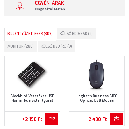
EGYÉNI ÁRAK
Nagy tétel esetén
BILLENTYŰZET, EGÉR (309)
KÜLSŐ HDD/SSD (5)
MONITOR (286)
KÜLSŐ DVD ÍRÓ (9)
Blackbird Vezetékes USB
Logitech Business B100
Numerikus Billentyűzet
Optical USB Mouse
(BH1372)
Vezetékes egér (910-003357)
- Fekete színben
+2 190 Ft
+2 490 Ft