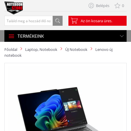
Belépés
0
Az ön kosara üres.
TERMÉKEINK
Főoldal
Laptop, Notebook
ÚJ Notebook
Lenovo új
notebook