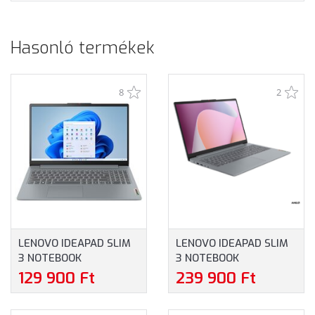
Hasonló termékek
8
2
LENOVO IDEAPAD SLIM
LENOVO IDEAPAD SLIM
3 NOTEBOOK
3 NOTEBOOK
(82XB00F6HV) - 15.6"
(82XQ00TVHV) - 15.6"
129 900 Ft
239 900 Ft
FULLHD, INTEL N100,
FULLHD, AMD RYZEN 5-
4GB RAM, 128GB UFS,
7520U, 16GB RAM,