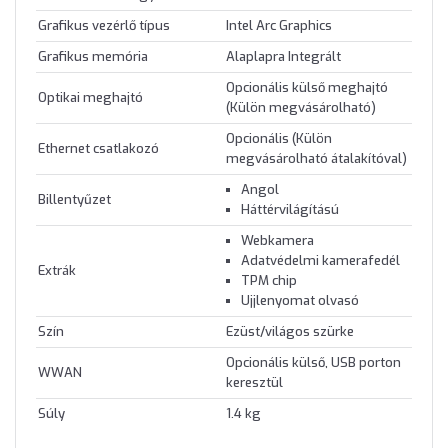
Grafikus vezérlő típus
Intel Arc Graphics
Grafikus memória
Alaplapra Integrált
Opcionális külső meghajtó
Optikai meghajtó
(Külön megvásárolható)
Opcionális (Külön
Ethernet csatlakozó
megvásárolható átalakítóval)
Angol
Billentyűzet
Háttérvilágítású
Webkamera
Adatvédelmi kamerafedél
Extrák
TPM chip
Ujjlenyomat olvasó
Szín
Ezüst/világos szürke
Opcionális külső, USB porton
WWAN
keresztül
Súly
1.4 kg