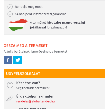
Rendelje meg most!
14 nap pénz visszafizetési garancia*
A terméket
hivatalos magyarországi
jótállással
forgalmazzuk!
OSSZA MEG A TERMÉKET
Ajánlja barátainak, ismerőseinek, a terméket!
ÜGYFÉLSZOLGÁLAT
Kérdése van?
Segíthetünk bármiben?
Érdeklődjön e-mailen
rendeles@globaltender.hu