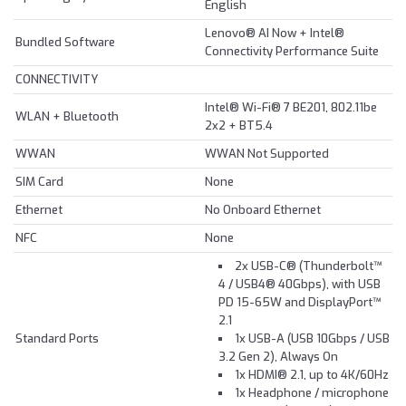
English
Lenovo® AI Now + Intel®
Bundled Software
Connectivity Performance Suite
CONNECTIVITY
Intel® Wi-Fi® 7 BE201, 802.11be
WLAN + Bluetooth
2x2 + BT5.4
WWAN
WWAN Not Supported
SIM Card
None
Ethernet
No Onboard Ethernet
NFC
None
2x USB-C® (Thunderbolt™
4 / USB4® 40Gbps), with USB
PD 15-65W and DisplayPort™
2.1
Standard Ports
1x USB-A (USB 10Gbps / USB
3.2 Gen 2), Always On
1x HDMI® 2.1, up to 4K/60Hz
1x Headphone / microphone