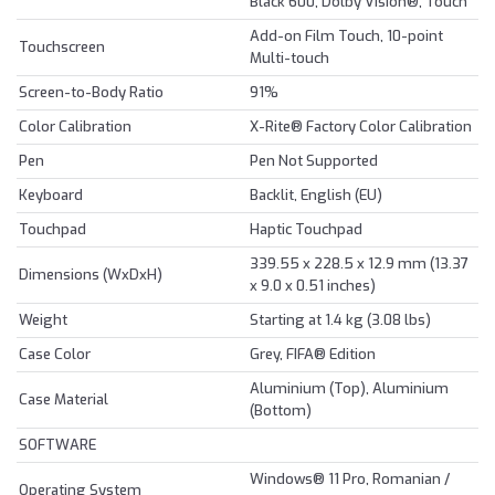
Black 600, Dolby Vision®, Touch
Add-on Film Touch, 10-point
Touchscreen
Multi-touch
Screen-to-Body Ratio
91%
Color Calibration
X-Rite® Factory Color Calibration
Pen
Pen Not Supported
Keyboard
Backlit, English (EU)
Touchpad
Haptic Touchpad
339.55 x 228.5 x 12.9 mm (13.37
Dimensions (WxDxH)
x 9.0 x 0.51 inches)
Weight
Starting at 1.4 kg (3.08 lbs)
Case Color
Grey, FIFA® Edition
Aluminium (Top), Aluminium
Case Material
(Bottom)
SOFTWARE
Windows® 11 Pro, Romanian /
Operating System