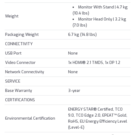
Monitor With Stand | 4.7 kg
(10.4 lbs)
Weight
Monitor Head Only | 3.2 kg
(7.0 lbs)
Packaging Weight
6.7 kg (14.8 lbs)
CONNECTIVITY
USB Port
None
Video Connector
1x HDMI® 2.1 TMDS, 1x DP 1.2
Network Connectivity
None
SERVICE
Base Warranty
3-year
CERTIFICATIONS
ENERGY STAR® Certified, TCO
9.0, TCO Edge 2.0, EPEAT™ Gold,
Environmental Certification
RoHS, EU Energy Efficiency Level
(Level-E)