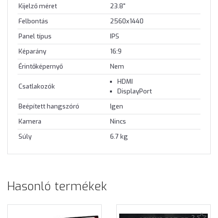
Kijelző méret
23.8"
Felbontás
2560x1440
Panel típus
IPS
Képarány
16:9
Érintőképernyő
Nem
HDMI
Csatlakozók
DisplayPort
Beépített hangszóró
Igen
Kamera
Nincs
Súly
6.7 kg
Hasonló termékek
2