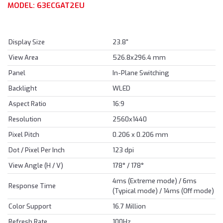
MODEL: 63ECGAT2EU
Display Size
23.8"
View Area
526.8x296.4 mm
Panel
In-Plane Switching
Backlight
WLED
Aspect Ratio
16:9
Resolution
2560x1440
Pixel Pitch
0.206 x 0.206 mm
Dot / Pixel Per Inch
123 dpi
View Angle (H / V)
178° / 178°
4ms (Extreme mode) / 6ms
Response Time
(Typical mode) / 14ms (Off mode)
Color Support
16.7 Million
Refresh Rate
100Hz