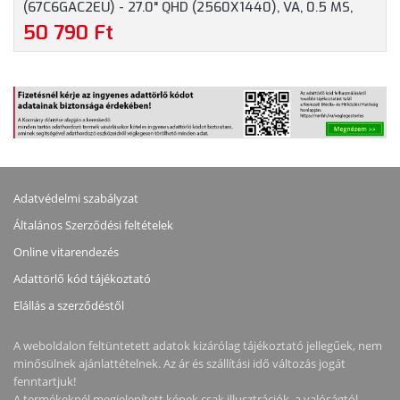
(67C6GAC2EU) - 27.0" QHD (2560X1440), VA, 0.5 MS,
16:9, 3000:1, 180HZ, 2X HDMI, DISPLAYPORT,
50 790 Ft
HANGSZÓRÓ, 3 ÉV GARANCIA, FEKETE SZÍNBEN
Adatvédelmi szabályzat
Általános Szerződési feltételek
Online vitarendezés
Adattörlő kód tájékoztató
Elállás a szerződéstől
A weboldalon feltüntetett adatok kizárólag tájékoztató jellegűek, nem
minősülnek ajánlattételnek. Az ár és szállítási idő változás jogát
fenntartjuk!
A termékeknél megjelenített képek csak illusztrációk, a valóságtól