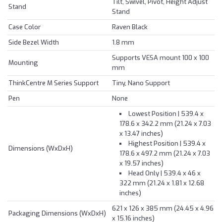
Tilt, Swivel, Pivot, Height Adjust
Stand
Stand
Case Color
Raven Black
Side Bezel Width
1.8 mm
Supports VESA mount 100 x 100
Mounting
mm
ThinkCentre M Series Support
Tiny, Nano Support
Pen
None
Lowest Position | 539.4 x
178.6 x 342.2 mm (21.24 x 7.03
x 13.47 inches)
Highest Position | 539.4 x
Dimensions (WxDxH)
178.6 x 497.2 mm (21.24 x 7.03
x 19.57 inches)
Head Only | 539.4 x 46 x
322 mm (21.24 x 1.81 x 12.68
inches)
621 x 126 x 385 mm (24.45 x 4.96
Packaging Dimensions (WxDxH)
x 15.16 inches)