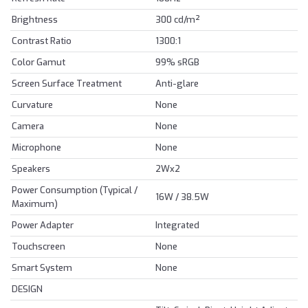
Brightness
300 cd/m²
Contrast Ratio
1300:1
Color Gamut
99% sRGB
Screen Surface Treatment
Anti-glare
Curvature
None
Camera
None
Microphone
None
Speakers
2Wx2
Power Consumption (Typical /
16W / 38.5W
Maximum)
Power Adapter
Integrated
Touchscreen
None
Smart System
None
DESIGN