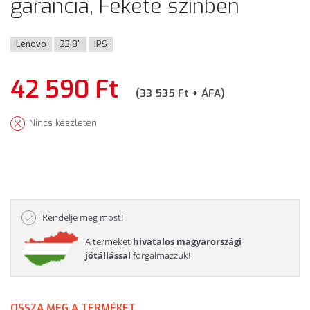
garancia, Fekete színben
Lenovo
23.8"
IPS
42 590 Ft
(33 535 Ft + ÁFA)
Nincs készleten
Rendelje meg most!
A terméket
hivatalos magyarországi
jótállással
forgalmazzuk!
OSSZA MEG A TERMÉKET