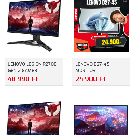
LENOVO LEGION R27QE
LENOVO D27-45
GEN 2 GAMER
MONITOR
FREESYNC MONITOR
(67A5KAC6EU) - 27.0"
48 990 Ft
24 900 Ft
(68C7GAC3EU) - 27.0"
FULLHD (1920X1080),
WQHD (2560X1440),
VA, 75HZ, 16:9, 3000:1, 4
16:9, 0,5MS, 200HZ,
MS, 250CD/M2, HDMI,
VESA, 2XHDMI,
VGA, 3 ÉV GARANCIA,
DISPLAYPORT, AMD
FEKETE SZÍNBEN
FREESYNC PREMIUM, 3
ÉV GARANCIA, FEKETE
SZÍNBEN