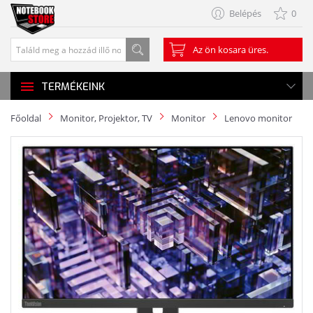
Belépés
0
Az ön kosara üres.
TERMÉKEINK
Főoldal
Monitor, Projektor, TV
Monitor
Lenovo monitor