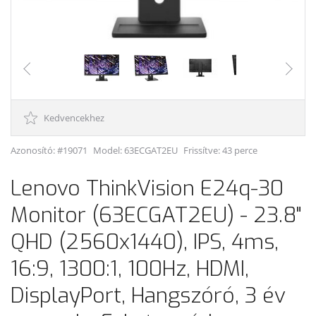
Kedvencekhez
Azonosító: #19071
Model:
63ECGAT2EU
Frissítve: 43 perce
Lenovo ThinkVision E24q-30
Monitor (63ECGAT2EU) - 23.8"
QHD (2560x1440), IPS, 4ms,
16:9, 1300:1, 100Hz, HDMI,
DisplayPort, Hangszóró, 3 év