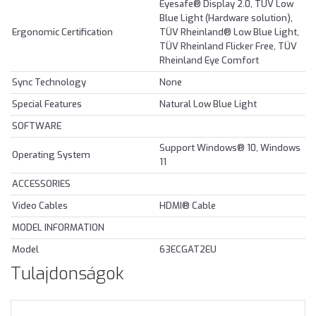
Eyesafe® Display 2.0, TÜV Low
Blue Light (Hardware solution),
Ergonomic Certification
TÜV Rheinland® Low Blue Light,
TÜV Rheinland Flicker Free, TÜV
Rheinland Eye Comfort
Sync Technology
None
Special Features
Natural Low Blue Light
SOFTWARE
Support Windows® 10, Windows
Operating System
11
ACCESSORIES
Video Cables
HDMI® Cable
MODEL INFORMATION
Model
63ECGAT2EU
Tulajdonságok