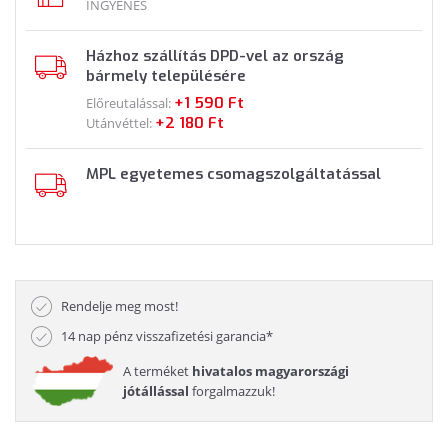
INGYENES
Házhoz szállítás DPD-vel az ország
bármely településére
+1 590 Ft
Előreutalással:
+2 180 Ft
Utánvéttel:
MPL egyetemes csomagszolgáltatással
Rendelje meg most!
14 nap pénz visszafizetési garancia*
A terméket
hivatalos magyarországi
jótállással
forgalmazzuk!