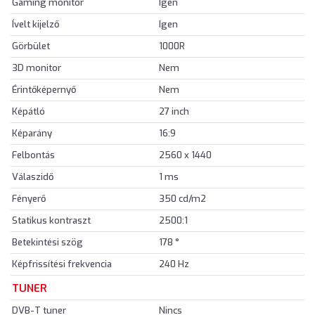
Gaming monitor
Igen
Ívelt kijelző
Igen
Görbület
1000R
3D monitor
Nem
Érintőképernyő
Nem
Képátló
27 inch
Képarány
16:9
Felbontás
2560 x 1440
Válaszidő
1 ms
Fényerő
350 cd/m2
Statikus kontraszt
2500:1
Betekintési szög
178 °
Képfrissítési frekvencia
240 Hz
TUNER
DVB-T tuner
Nincs