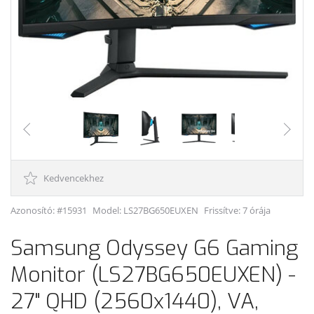
Kedvencekhez
Azonosító: #15931
Model:
LS27BG650EUXEN
Frissítve: 7 órája
Samsung Odyssey G6 Gaming
Monitor (LS27BG650EUXEN) -
27" QHD (2560x1440), VA,