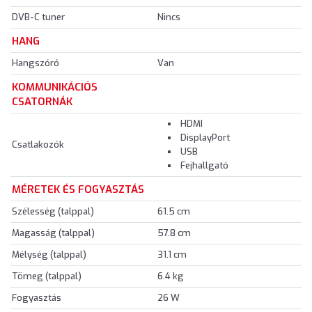
DVB-C tuner
Nincs
HANG
Hangszóró
Van
KOMMUNIKÁCIÓS
CSATORNÁK
HDMI
DisplayPort
Csatlakozók
USB
Fejhallgató
MÉRETEK ÉS FOGYASZTÁS
Szélesség (talppal)
61.5 cm
Magasság (talppal)
57.8 cm
Mélység (talppal)
31.1 cm
Tömeg (talppal)
6.4 kg
Fogyasztás
26 W