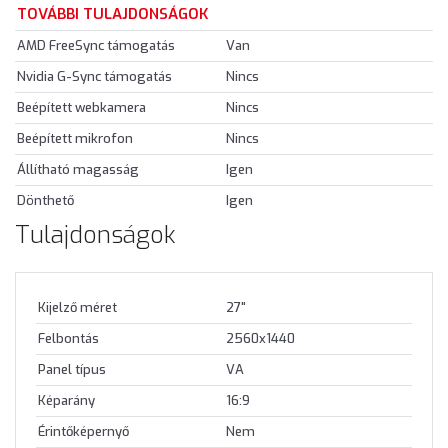
TOVÁBBI TULAJDONSÁGOK
AMD FreeSync támogatás
Van
Nvidia G-Sync támogatás
Nincs
Beépített webkamera
Nincs
Beépített mikrofon
Nincs
Állítható magasság
Igen
Dönthető
Igen
Tulajdonságok
Kijelző méret
27"
Felbontás
2560x1440
Panel típus
VA
Képarány
16:9
Érintőképernyő
Nem