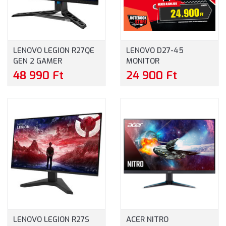
LENOVO LEGION R27QE
LENOVO D27-45
GEN 2 GAMER
MONITOR
FREESYNC MONITOR
(67A5KAC6EU) - 27.0"
48 990 Ft
24 900 Ft
(68C7GAC3EU) - 27.0"
FULLHD (1920X1080),
WQHD (2560X1440),
VA, 75HZ, 16:9, 3000:1, 4
16:9, 0,5MS, 200HZ,
MS, 250CD/M2, HDMI,
VESA, 2XHDMI,
VGA, 3 ÉV GARANCIA,
DISPLAYPORT, AMD
FEKETE SZÍNBEN
FREESYNC PREMIUM, 3
ÉV GARANCIA, FEKETE
SZÍNBEN
LENOVO LEGION R27S
ACER NITRO