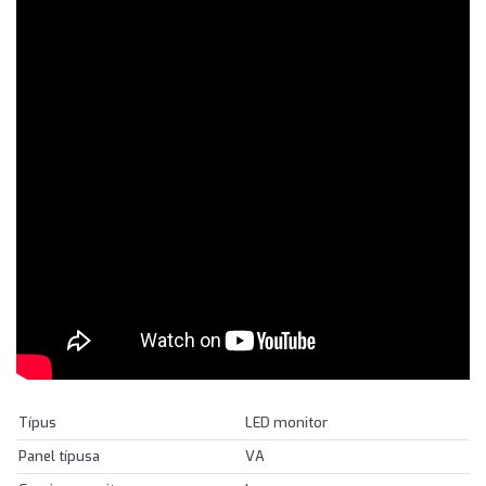
Típus
LED monitor
Panel típusa
VA