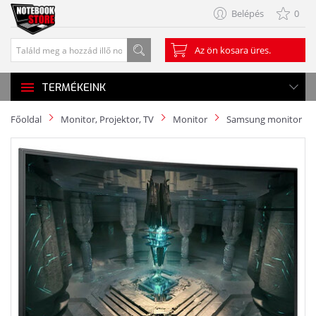
Belépés
0
Az ön kosara üres.
TERMÉKEINK
Főoldal
Monitor, Projektor, TV
Monitor
Samsung monitor