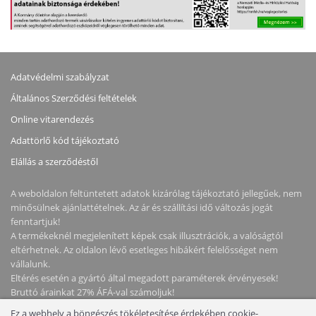
Adatvédelmi szabályzat
Általános Szerződési feltételek
Online vitarendezés
Adattörlő kód tájékoztató
Elállás a szerződéstől
A weboldalon feltüntetett adatok kizárólag tájékoztató jellegűek, nem
minősülnek ajánlattételnek. Az ár és szállítási idő változás jogát
fenntartjuk!
A termékeknél megjelenített képek csak illusztrációk, a valóságtól
eltérhetnek. Az oldalon lévő esetleges hibákért felelősséget nem
vállalunk.
Eltérés esetén a gyártó által megadott paraméterek érvényesek!
Bruttó árainkat 27% ÁFÁ-val számoljuk!
Ez a webhely a böngészés tökéletesítése érdekében cookie-