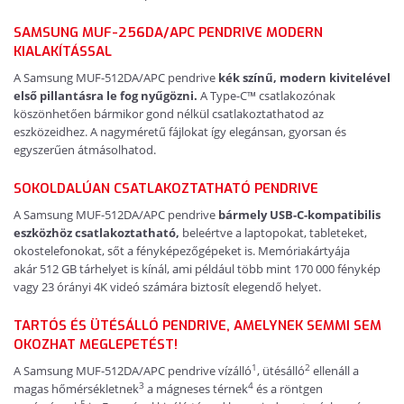
SAMSUNG MUF-256DA/APC PENDRIVE MODERN
KIALAKÍTÁSSAL
A Samsung MUF-512DA/APC pendrive
kék színű, modern kivitelével
első pillantásra le fog nyűgözni.
A Type-C™ csatlakozónak
köszönhetően bármikor gond nélkül csatlakoztathatod az
eszközeidhez. A nagyméretű fájlokat így elegánsan, gyorsan és
egyszerűen átmásolhatod.
SOKOLDALÚAN CSATLAKOZTATHATÓ PENDRIVE
A Samsung MUF-512DA/APC pendrive
bármely USB-C-kompatibilis
eszközhöz csatlakoztatható,
beleértve a laptopokat, tableteket,
okostelefonokat, sőt a fényképezőgépeket is. Memóriakártyája
akár 512 GB tárhelyet is kínál, ami például több mint 170 000 fénykép
vagy 23 órányi 4K videó számára biztosít elegendő helyet.
TARTÓS ÉS ÜTÉSÁLLÓ PENDRIVE, AMELYNEK SEMMI SEM
OKOZHAT MEGLEPETÉST!
1
2
A Samsung MUF-512DA/APC pendrive vízálló
, ütésálló
ellenáll a
3
4
magas hőmérsékletnek
a mágneses térnek
és a röntgen
5