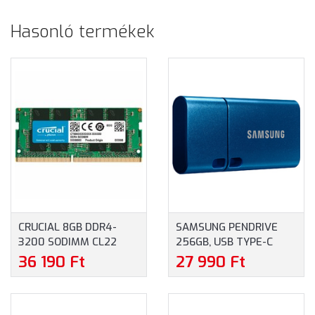
Hasonló termékek
CRUCIAL 8GB DDR4-
SAMSUNG PENDRIVE
3200 SODIMM CL22
256GB, USB TYPE-C
(CT8G4SFRA32A)
(MUF-256DA/APC)
36 190 Ft
27 990 Ft