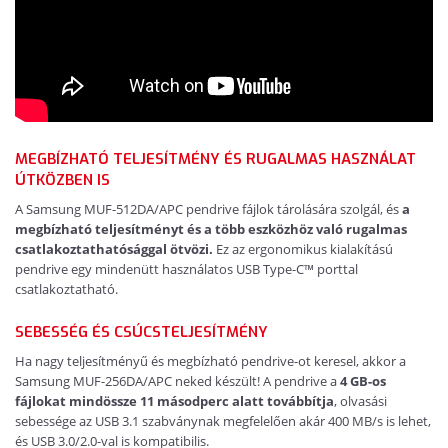
MEGBÍZHATÓ TELJESÍTMÉNY ÉS RUGALMAS HASZNÁLAT
ÚTKÖZBEN IS
A Samsung MUF-512DA/APC pendrive fájlok tárolására szolgál, és
a
megbízható teljesítményt és a több eszközhöz való rugalmas
csatlakoztathatósággal ötvözi.
Ez az ergonomikus kialakítású
pendrive egy mindenütt használatos USB Type-C™ porttal
csatlakoztatható.
SEBESSÉG ÉS CSÚCSTELJESÍTMÉNY
Ha nagy teljesítményű és megbízható pendrive-ot keresel, akkor a
Samsung MUF-256DA/APC neked készült! A pendrive a
4 GB-os
fájlokat mindössze 11 másodperc alatt továbbítja
, olvasási
sebessége az USB 3.1 szabványnak megfelelően akár 400 MB/s is lehet,
és USB 3.0/2.0-val is kompatibilis.