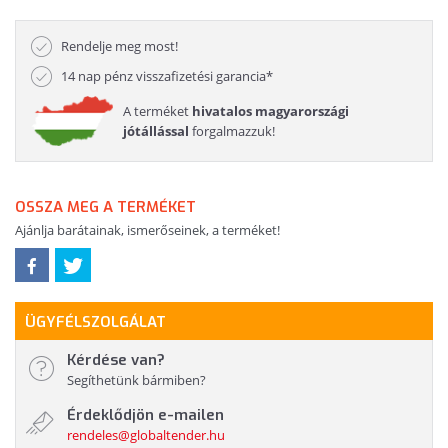
Rendelje meg most!
14 nap pénz visszafizetési garancia*
A terméket
hivatalos magyarországi
jótállással
forgalmazzuk!
OSSZA MEG A TERMÉKET
Ajánlja barátainak, ismerőseinek, a terméket!
ÜGYFÉLSZOLGÁLAT
Kérdése van?
Segíthetünk bármiben?
Érdeklődjön e-mailen
rendeles@globaltender.hu