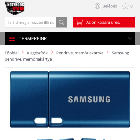
Belépés
0
Az ön kosara üres.
TERMÉKEINK
Főoldal
Kiegészítők
Pendrive, memóriakártya
Samsung
pendrive, memóriakártya