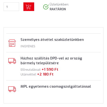
Üzletünkben:
RAKTÁRON
Személyes átvétel szaküzletünkben
INGYENES
Házhoz szállítás DPD-vel az ország
bármely településére
+1 590 Ft
Előreutalással:
+2 180 Ft
Utánvéttel:
MPL egyetemes csomagszolgáltatással