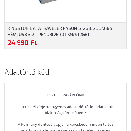
KINGSTON DATATRAVELER KYSON 512GB, 200MB/S,
FÉM, USB 3.2 - PENDRIVE (DTKN/512GB)
24 990 Ft
Adattörlő kód
TISZTELT VÁSÁRLÓNK!
Fizetésnél kérje az ingyenes adattörlő kódot adatainak
biztonsága érdekében!*
A Kormány döntése alapján a kereskedő minden tartós
adathordozó termék vásárlásakor köteles ingyenes