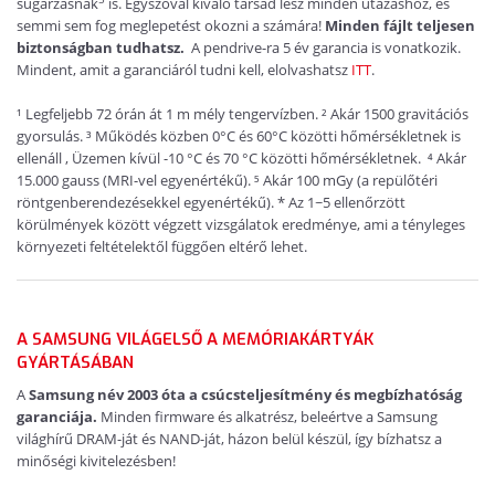
sugárzásnak
is. Egyszóval kiváló társad lesz minden utazáshoz, és
semmi sem fog meglepetést okozni a számára!
Minden fájlt teljesen
biztonságban tudhatsz.
A pendrive-ra 5 év garancia is vonatkozik.
Mindent, amit a garanciáról tudni kell, elolvashatsz
ITT
.
¹ Legfeljebb 72 órán át 1 m mély tengervízben. ² Akár 1500 gravitációs
gyorsulás. ³ Működés közben 0°C és 60°C közötti hőmérsékletnek is
ellenáll , Üzemen kívül -10 °C és 70 °C közötti hőmérsékletnek. ⁴ Akár
15.000 gauss (MRI-vel egyenértékű). ⁵ Akár 100 mGy (a repülőtéri
röntgenberendezésekkel egyenértékű). * Az 1~5 ellenőrzött
körülmények között végzett vizsgálatok eredménye, ami a tényleges
környezeti feltételektől függően eltérő lehet.
A SAMSUNG VILÁGELSŐ A MEMÓRIAKÁRTYÁK
GYÁRTÁSÁBAN
A
Samsung név 2003 óta a csúcsteljesítmény és megbízhatóság
garanciája.
Minden firmware és alkatrész, beleértve a Samsung
világhírű DRAM-ját és NAND-ját, házon belül készül, így bízhatsz a
minőségi kivitelezésben!