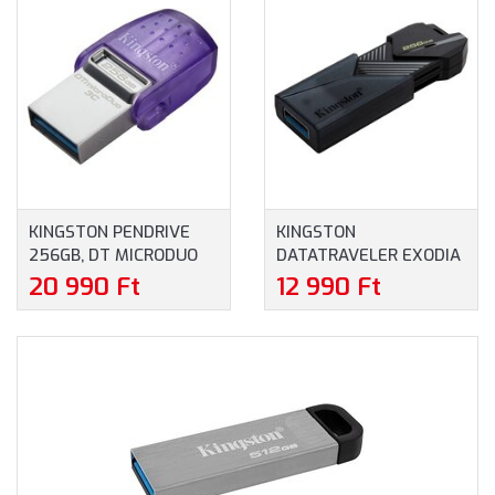
KINGSTON PENDRIVE
KINGSTON
256GB, DT MICRODUO
DATATRAVELER EXODIA
3C 200MB/S DUAL USB-
256GB USB FLASH
20 990 Ft
12 990 Ft
A + USB-C
DRIVE - PENDRIVE
(DTDUO3CG3/256GB)
(DTXON/256GB)