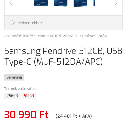
Kedvencekhez
Azonosító: #18753
Model:
MUF-512DA/APC
Frissítve: 1 órája
Samsung Pendrive 512GB, USB
Type-C (MUF-512DA/APC)
Samsung
Termék változatok:
256GB
512GB
30 990 Ft
(24 401 Ft + ÁFA)