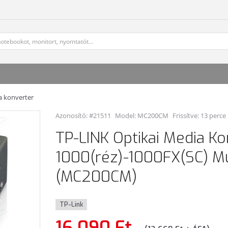
a konverter
Azonosító: #21511
Model:
MC200CM
Frissítve: 13 perce
TP-LINK Optikai Media Ko
1000(réz)-1000FX(SC) M
(MC200CM)
TP-Link
16 090 Ft