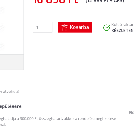
(12 669 Ft + ÁFA)
Külső raktár:
Kosárba
KÉSZLETEN
án
átveheti!
lepülésére
Elő
haladja a 300.000 Ft összeghatárt, akkor a rendelés megfizetése
nál.