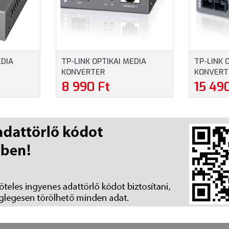
EDIA
TP-LINK OPTIKAI MEDIA
TP-LINK 
KONVERTER
KONVERT
) SINGLE
1000(RÉZ)-1000FX(LC)
1000(RÉZ
8 990 Ft
15 49
SINGLE/MULTI MÓD
SINGLE M
(MC220L)