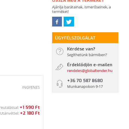
OSSZA MEG A TERMÉKET
Ajánlja barátainak, ismerőseinek, a
terméket!
ÜGYFÉLSZOLGÁLAT
Kérdése van?
Segíthetünk bármiben?
Érdeklődjön e-mailen
rendeles@globaltender.hu
+36 70 587 8680
Munkanapokon 9-17
INGYENES
+1 590 Ft
reutalással:
+2 180 Ft
Utánvéttel: