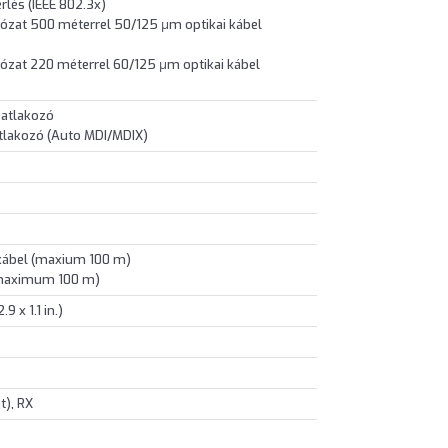
rlés (IEEE 802.3x)
ózat 500 méterrel 50/125 μm optikai kábel
ózat 220 méterrel 60/125 μm optikai kábel
satlakozó
tlakozó (Auto MDI/MDIX)
 kábel (maxium 100 m)
(maximum 100 m)
9 x 1.1 in.)
t), RX