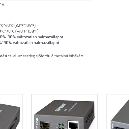
0CM
 0℃~40℃ (32℉~104℉)
-40℃~70℃ (-40℉~158℉)
10%~90% változatlan halmazállapot
5%~90% változatlan halmazállapot
si céllal. Az esetleg előforduló tartalmi hibákért