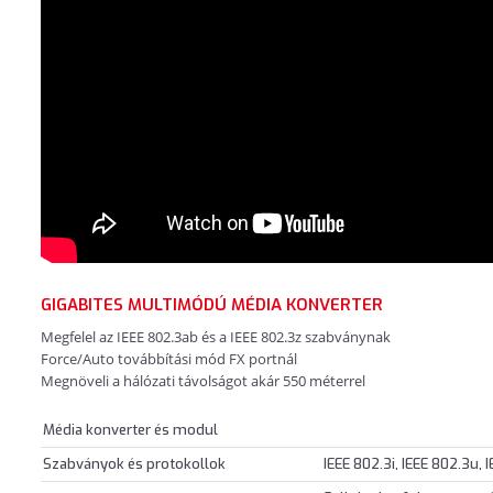
GIGABITES MULTIMÓDÚ MÉDIA KONVERTER
Megfelel az IEEE 802.3ab és a IEEE 802.3z szabványnak
Force/Auto továbbítási mód FX portnál
Megnöveli a hálózati távolságot akár 550 méterrel
Média konverter és modul
Szabványok és protokollok
IEEE 802.3i, IEEE 802.3u, 