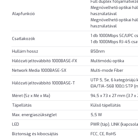
Full duplex folyamatvezé
Megnövelhető optikai hál
Alapfunkció
használatával
Megnövelhető optikai hál
használatával
1 db 1000Mbps SC/UPC c
Csatlakozók
1 db 1000Mbps RJ-45 csa
Hullám hossz
850nm
Hálózati jeltovábbító 1000BASE-FX
Multimódú optika
Network Media 1000BASE-SX
Multi-mode Fiber
UTP 5, 5e, 6 kategóriájú
Hálózati jeltovábbító 1000BASE-T
EIA/TIA-568 100Ω STP 
Méret (Sz x Mé x Ma)
94,5 x 73 x 27 mm (3.7 x 2.
Tápellátás
Külső tápellátás
Max. energiaszükséglet
5,5 W
LED
PWR (táp), LINK (kapcsola
Biztonság és kibocsájtás
FCC, CE, RoHS