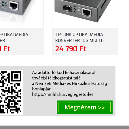
OPTIKAI MEDIA
TP-LINK OPTIKAI MEDIA
ER
KONVERTER 10G MULTI-
)-1000SX(SC)
GIGABIT SFP (MC420L)
0 Ft
24 790 Ft
ÓD (MC210CS)