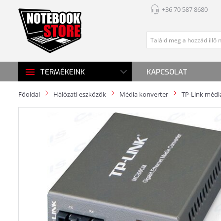
+36 70 587 8680
KAPCSOLAT
TERMÉKEINK
Főoldal
Hálózati eszközök
Média konverter
TP-Link médi