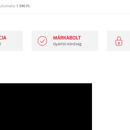
Automata:
1 590 Ft
.
CIA
MÁRKABOLT
l
Gyártói minőség