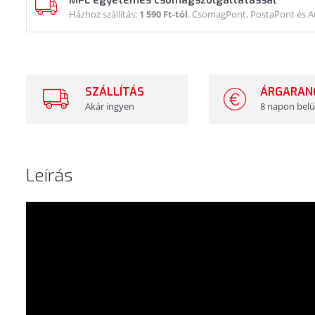
MPL egyetemes csomagszolgáltatással
Házhoz szállítás:
1 590 Ft-tól
. CsomagPont, PostaPont és 
SZÁLLÍTÁS
ÁRGARAN
Akár ingyen
8 napon belü
Leírás