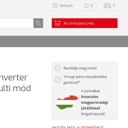
Belépés
0
0
Az ön kosara üres.
Rendelje meg most!
nverter
14 nap pénz visszafizetési
garancia*
ulti mód
A terméket
hivatalos
magyarországi
jótállással
forgalmazzuk!