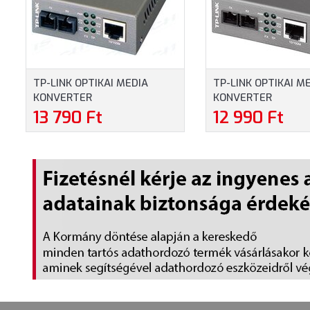
TP-LINK OPTIKAI MEDIA
TP-LINK OPTIKAI M
KONVERTER
KONVERTER
100(RÉZ)-100FX(SC) MULTI
100(RÉZ)-100FX(SC
13 790 Ft
12 990 Ft
MÓD (MC100CM)
MÓD (MC110CS)