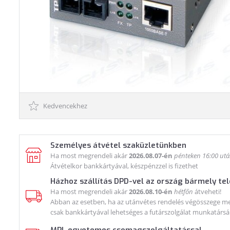
Kedvencekhez
Személyes átvétel szaküzletünkben
Ha most megrendeli akár
2026.08.07-én
pénteken 16:00 ut
Átvételkor bankkártyával, készpénzzel is fizethet
Házhoz szállítás DPD-vel az ország bármely te
Ha most megrendeli akár
2026.08.10-én
hétfőn
átveheti!
Abban az esetben, ha az utánvétes rendelés végösszege meg
csak bankkártyával lehetséges a futárszolgálat munkatársá