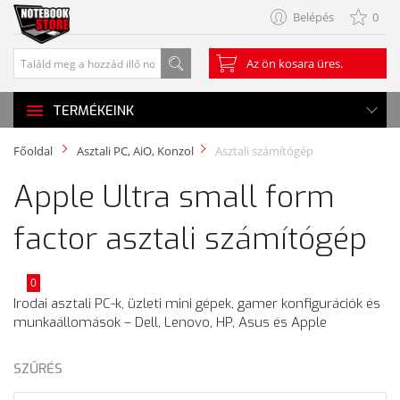
Belépés
0
Az ön kosara üres.
TERMÉKEINK
Főoldal
Asztali PC, AiO, Konzol
Asztali számítógép
Apple Ultra small form
factor asztali számítógép
0
Irodai asztali PC-k, üzleti mini gépek, gamer konfigurációk és
munkaállomások – Dell, Lenovo, HP, Asus és Apple
SZŰRÉS