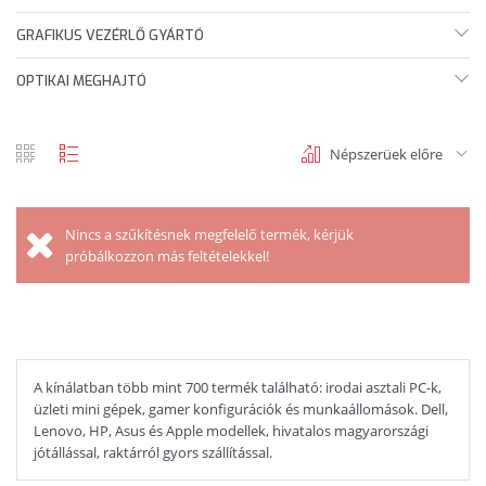
GRAFIKUS VEZÉRLŐ GYÁRTÓ
OPTIKAI MEGHAJTÓ
Népszerüek előre
rács
lista
nézet
nézet
Nincs a szűkítésnek megfelelő termék, kérjük
próbálkozzon más feltételekkel!
A kínálatban több mint 700 termék található: irodai asztali PC-k,
üzleti mini gépek, gamer konfigurációk és munkaállomások. Dell,
Lenovo, HP, Asus és Apple modellek, hivatalos magyarországi
jótállással, raktárról gyors szállítással.