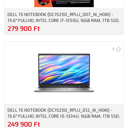
DELL 15 NOTEBOOK (DC15250_RPLU_007_M_HOM) -
15.6" FULLHD, INTEL CORE I7-1355U, 16GB RAM, 1TB SSD,
MAGYAR BILLENTYŰZET, WINDOWS 11 HOME, 3 ÉV
279 900 Ft
GARANCIA, EZÜST SZÍNBEN
5
DELL 15 NOTEBOOK (DC15250_RPLU_012_M_HOM) -
15.6" FULLHD, INTEL CORE I5-1334U, 16GB RAM, 1TB SSD,
MAGYAR BILLENTYŰZET, WINDOWS 11 HOME, 3 ÉV
249 900 Ft