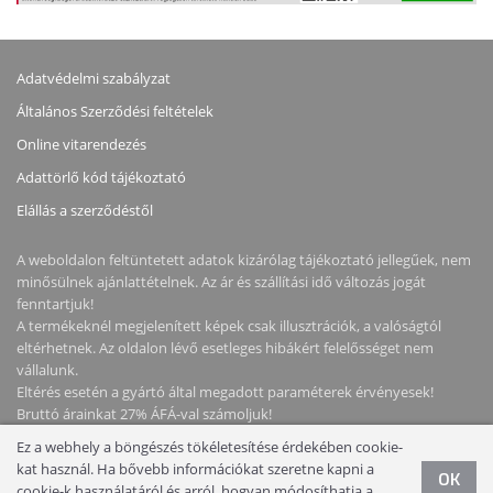
Adatvédelmi szabályzat
Általános Szerződési feltételek
Online vitarendezés
Adattörlő kód tájékoztató
Elállás a szerződéstől
A weboldalon feltüntetett adatok kizárólag tájékoztató jellegűek, nem
minősülnek ajánlattételnek. Az ár és szállítási idő változás jogát
fenntartjuk!
A termékeknél megjelenített képek csak illusztrációk, a valóságtól
eltérhetnek. Az oldalon lévő esetleges hibákért felelősséget nem
vállalunk.
Eltérés esetén a gyártó által megadott paraméterek érvényesek!
Bruttó árainkat 27% ÁFÁ-val számoljuk!
Ez a webhely a böngészés tökéletesítése érdekében cookie-
kat használ. Ha bővebb információkat szeretne kapni a
Copyright © 2026 NotebookStore. Minden jog fenntartva!
OK
cookie-k használatáról és arról, hogyan módosíthatja a