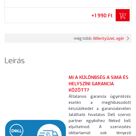
+1 990 Ft
még több:
Billentyűzet, egér
Leírás
MI A KÜLÖNBSÉG A SIMA ÉS
HELYSZÍNI GARANCIA
KÖZÖTT?
Általános garancia ügyintézés
esetén a meghibásodott
készülékedet a garancialevélen
található hivatalos Dell szervíz
partner egyikéhez Neked kell
eljuttatnod. A szervizelés
időtartamát sok tényező