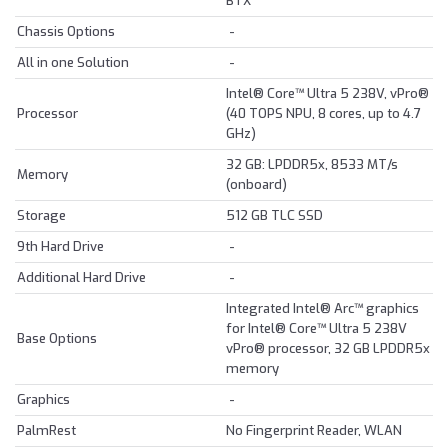
BTX
Chassis Options
-
All in one Solution
-
Intel® Core™ Ultra 5 238V, vPro®
Processor
(40 TOPS NPU, 8 cores, up to 4.7
GHz)
32 GB: LPDDR5x, 8533 MT/s
Memory
(onboard)
Storage
512 GB TLC SSD
9th Hard Drive
-
Additional Hard Drive
-
Integrated Intel® Arc™ graphics
for Intel® Core™ Ultra 5 238V
Base Options
vPro® processor, 32 GB LPDDR5x
memory
Graphics
-
PalmRest
No Fingerprint Reader, WLAN