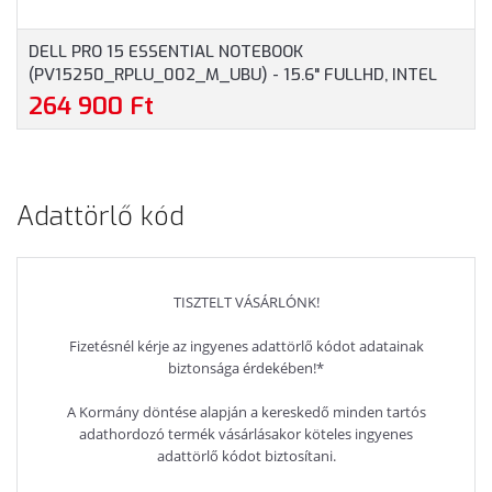
DELL PRO 15 ESSENTIAL NOTEBOOK
(PV15250_RPLU_002_M_UBU) - 15.6" FULLHD, INTEL
CORE I7-1355U, 16GB RAM, 512GB SSD, MAGYAR
264 900 Ft
BILLENTYŰZET, OPERÁCIÓS RENDSZER NÉLKÜL, 3 ÉV
GARANCIA, PLATINAEZÜST SZÍNBEN
Adattörlő kód
TISZTELT VÁSÁRLÓNK!
Fizetésnél kérje az ingyenes adattörlő kódot adatainak
biztonsága érdekében!*
A Kormány döntése alapján a kereskedő minden tartós
adathordozó termék vásárlásakor köteles ingyenes
adattörlő kódot biztosítani.