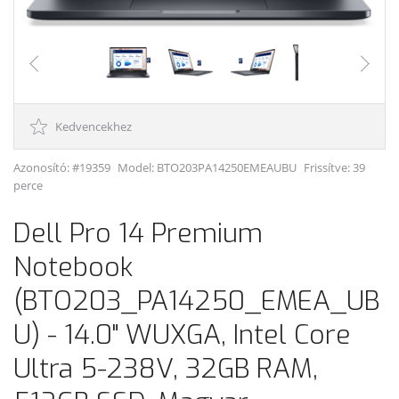
Kedvencekhez
Azonosító: #19359
Model:
BTO203PA14250EMEAUBU
Frissítve: 39
perce
Dell Pro 14 Premium
Notebook
(BTO203_PA14250_EMEA_UB
U) - 14.0" WUXGA, Intel Core
Ultra 5-238V, 32GB RAM,