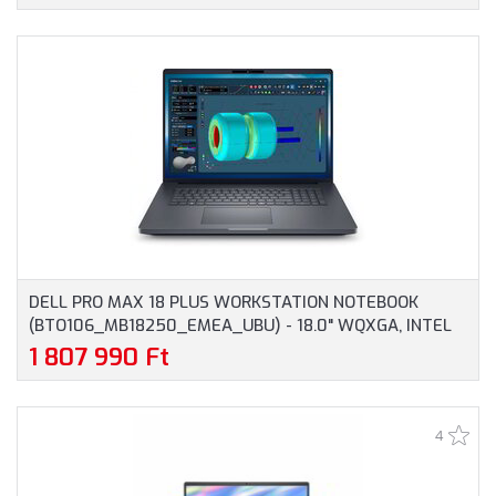
GARANCIA, EZÜST SZÍNBEN
DELL PRO MAX 18 PLUS WORKSTATION NOTEBOOK
(BTO106_MB18250_EMEA_UBU) - 18.0" WQXGA, INTEL
CORE ULTRA 9-285HX, 32GB RAM, 1TB SSD, NVIDIA RTX
1 807 990 Ft
PRO 3000 BLACKWELL 12GB, MAGYAR BILLENTYŰZET,
OPERÁCIÓS RENDSZER NÉLKÜL, 3 ÉV GARANCIA,
GRAFITSZÜRKE SZÍNBEN
4