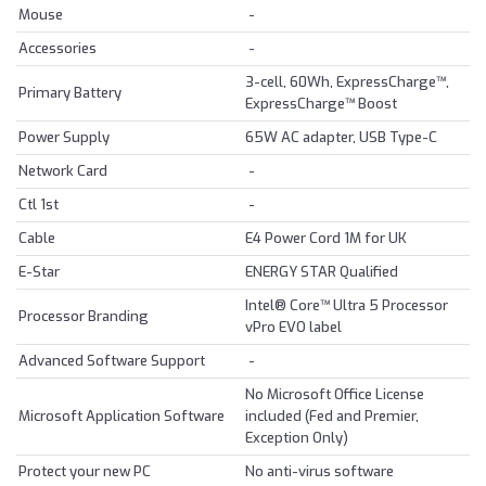
Mouse
-
Accessories
-
3-cell, 60Wh, ExpressCharge™,
Primary Battery
ExpressCharge™ Boost
Power Supply
65W AC adapter, USB Type-C
Network Card
-
Ctl 1st
-
Cable
E4 Power Cord 1M for UK
E-Star
ENERGY STAR Qualified
Intel® Core™ Ultra 5 Processor
Processor Branding
vPro EVO label
Advanced Software Support
-
No Microsoft Office License
Microsoft Application Software
included (Fed and Premier,
Exception Only)
Protect your new PC
No anti-virus software