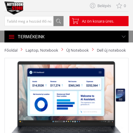
Belépés
0
Az ön kosara üres.
TERMÉKEINK
Főoldal
Laptop, Notebook
ÚJ Notebook
Dell új notebook