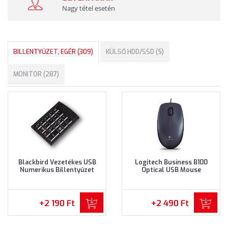
Nagy tétel esetén
BILLENTYŰZET, EGÉR (309)
KÜLSŐ HDD/SSD (5)
MONITOR (287)
Blackbird Vezetékes USB
Logitech Business B100
Numerikus Billentyűzet
Optical USB Mouse
(BH1372)
Vezetékes egér (910-003357)
- Fekete színben
+2 190 Ft
+2 490 Ft