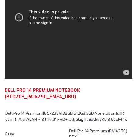
DELL PRO 14 PREMIUM NOTEBOOK
(BTO203_PA14250_EMEA_UBU)
Dell Pro 14 Premium|U5-238V|32GB|512GB SSD|None|Ubuntu|IR
Cam & Mic|WLAN + BT|14.0" FHD+ UltraLight|Backlit Kb|3 Cell|vPro
Dell Pro 14 Premium (PA14250)
Base