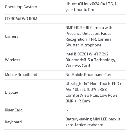
Ubuntu®Linux®24.04 LTS, 1-
Operating System
year Ubuntu Pro
CD ROM/DVD ROM
-
8MP HDR + IR Camera with
Presence Detection, Facial
Camera
Recognition, TNR, Camera
Shutter, Microphone
Intel® BE201 Wi-Fi 7 2x2,
Wireless
Bluetooth® 5.4 Technology,
Wireless Card
Mobile Broadband
No Mobile Broadband Card
Ultralight 14", Non-Touch, FHD+,
AG, 400 nit, 100% sRGB,
Display
ComfortView Plus, Low Power,
8MP + IR Cam
Riser Card
-
Battery-saving Mini LED backlit
Keyboard
zero-lattice keyboard