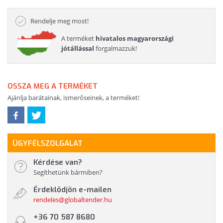
Rendelje meg most!
A terméket
hivatalos magyarországi
jótállással
forgalmazzuk!
OSSZA MEG A TERMÉKET
Ajánlja barátainak, ismerőseinek, a terméket!
ÜGYFÉLSZOLGÁLAT
Kérdése van?
Segíthetünk bármiben?
Érdeklődjön e-mailen
rendeles@globaltender.hu
+36 70 587 8680