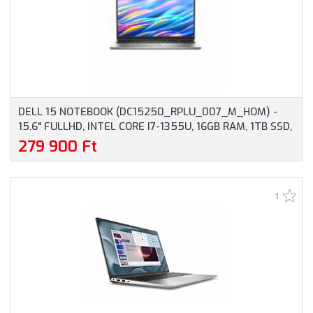
DELL 15 NOTEBOOK (DC15250_RPLU_007_M_HOM) -
15.6" FULLHD, INTEL CORE I7-1355U, 16GB RAM, 1TB SSD,
MAGYAR BILLENTYŰZET, WINDOWS 11 HOME, 3 ÉV
279 900 Ft
GARANCIA, EZÜST SZÍNBEN
1