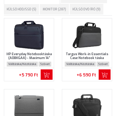
KÜLSŐ HDD/SSD (5)
MONITOR (287)
KÜLSŐ DVD ÍRÓ (9)
HP Everyday Notebooktáska
Targus Work-in Essentials
(A08KGAA) - Maximum 14"
Case Notebook táska
méretű notebookokhoz
(TED007GL) - Maximum 14.0"
Válltáska/Kézitáska
Szövet
Válltáska/Kézitáska
Szövet
méretű notebokhoz -
Fekete-szürke színben
+5 790 Ft
+6 590 Ft