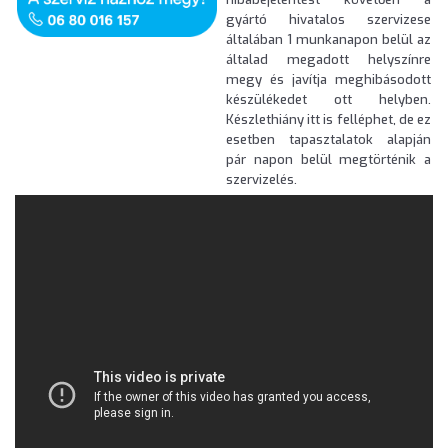
gyártó hivatalos szervizese
általában 1 munkanapon belül az
általad megadott helyszínre
megy és javítja meghibásodott
készülékedet ott helyben.
Készlethiány itt is felléphet, de ez
esetben tapasztalatok alapján
pár napon belül megtörténik a
szervizelés.