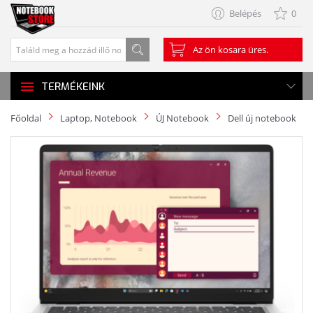
Belépés
0
Az ön kosara üres.
TERMÉKEINK
Főoldal
Laptop, Notebook
ÚJ Notebook
Dell új notebook