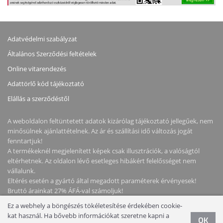
Adatvédelmi szabályzat
Általános Szerződési feltételek
Online vitarendezés
Adattörlő kód tájékoztató
Elállás a szerződéstől
A weboldalon feltüntetett adatok kizárólag tájékoztató jellegűek, nem
minősülnek ajánlattételnek. Az ár és szállítási idő változás jogát
fenntartjuk!
A termékeknél megjelenített képek csak illusztrációk, a valóságtól
eltérhetnek. Az oldalon lévő esetleges hibákért felelősséget nem
vállalunk.
Eltérés esetén a gyártó által megadott paraméterek érvényesek!
Bruttó árainkat 27% ÁFÁ-val számoljuk!
Ez a webhely a böngészés tökéletesítése érdekében cookie-
kat használ. Ha bővebb információkat szeretne kapni a
Copyright © 2026 NotebookStore. Minden jog fenntartva!
OK