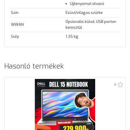
Ujjlenyomat olvasó
Szín
Ezüst/világos szürke
Opcionális külső, USB porton
WWAN
keresztül
Súly
1.35 kg
Hasonló termékek
6