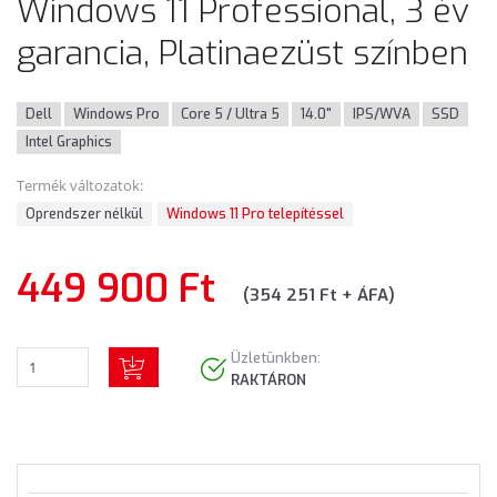
Windows 11 Professional, 3 év
garancia, Platinaezüst színben
Dell
Windows Pro
Core 5 / Ultra 5
14.0"
IPS/WVA
SSD
Intel Graphics
Termék változatok:
Oprendszer nélkül
Windows 11 Pro telepítéssel
449 900 Ft
(354 251 Ft + ÁFA)
Üzletünkben:
RAKTÁRON