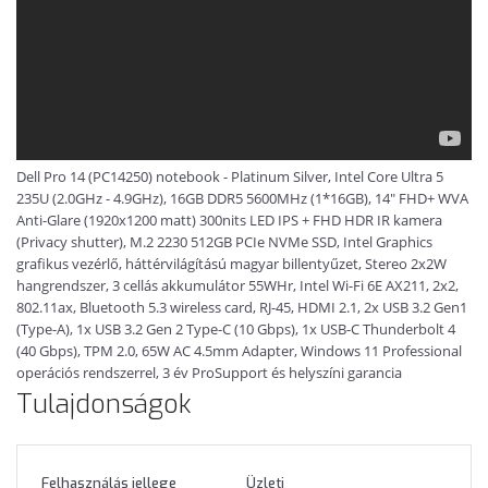
Dell Pro 14 (PC14250) notebook - Platinum Silver, Intel Core Ultra 5
235U (2.0GHz - 4.9GHz), 16GB DDR5 5600MHz (1*16GB), 14" FHD+ WVA
Anti-Glare (1920x1200 matt) 300nits LED IPS + FHD HDR IR kamera
(Privacy shutter), M.2 2230 512GB PCIe NVMe SSD, Intel Graphics
grafikus vezérlő, háttérvilágítású magyar billentyűzet, Stereo 2x2W
hangrendszer, 3 cellás akkumulátor 55WHr, Intel Wi-Fi 6E AX211, 2x2,
802.11ax, Bluetooth 5.3 wireless card, RJ-45, HDMI 2.1, 2x USB 3.2 Gen1
(Type-A), 1x USB 3.2 Gen 2 Type-C (10 Gbps), 1x USB-C Thunderbolt 4
(40 Gbps), TPM 2.0, 65W AC 4.5mm Adapter, Windows 11 Professional
operációs rendszerrel, 3 év ProSupport és helyszíni garancia
Tulajdonságok
Felhasználás jellege
Üzleti