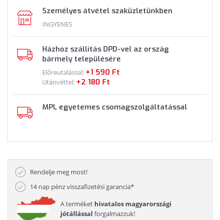
Személyes átvétel szaküzletünkben
INGYENES
Házhoz szállítás DPD-vel az ország
bármely településére
+1 590 Ft
Előreutalással:
+2 180 Ft
Utánvéttel:
MPL egyetemes csomagszolgáltatással
Rendelje meg most!
14 nap pénz visszafizetési garancia*
A terméket
hivatalos magyarországi
jótállással
forgalmazzuk!