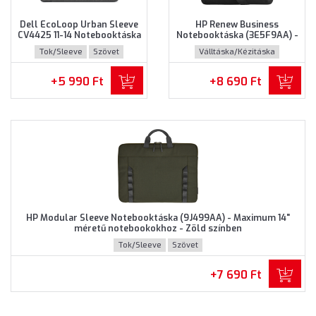
Dell EcoLoop Urban Sleeve
HP Renew Business
CV4425 11-14 Notebooktáska
Notebooktáska (3E5F9AA) -
(460-BDWQ) - Maximum 14"
Maximum 14.0" méretű
Tok/Sleeve
Szövet
Válltáska/Kézitáska
méretű notebookokhoz,
notebookokhoz - Fekete
Szürke színben
színben
Újrahasznosított műanyag
+5 990 Ft
+8 690 Ft
HP Modular Sleeve Notebooktáska (9J499AA) - Maximum 14"
méretű notebookokhoz - Zöld színben
Tok/Sleeve
Szövet
+7 690 Ft