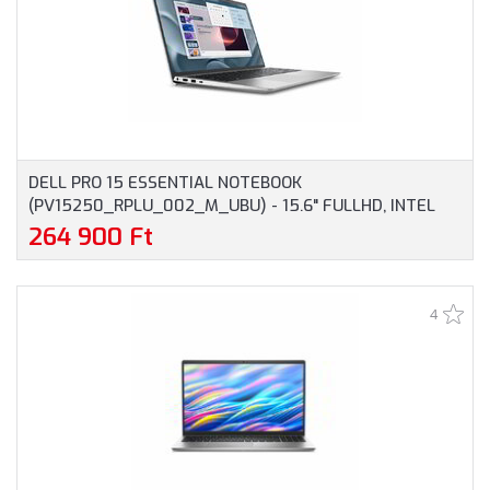
DELL PRO 15 ESSENTIAL NOTEBOOK
(PV15250_RPLU_002_M_UBU) - 15.6" FULLHD, INTEL
CORE I7-1355U, 16GB RAM, 512GB SSD, MAGYAR
264 900 Ft
BILLENTYŰZET, OPERÁCIÓS RENDSZER NÉLKÜL, 3 ÉV
GARANCIA, PLATINAEZÜST SZÍNBEN
4