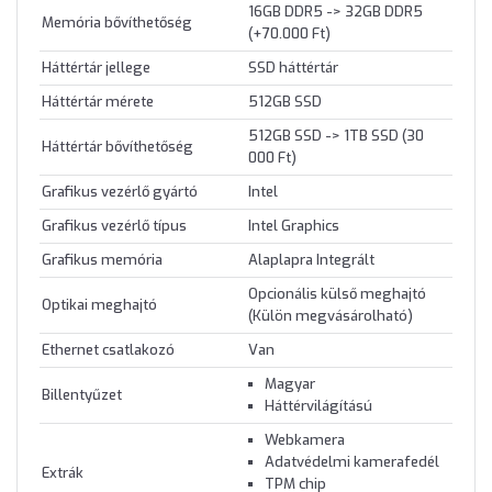
16GB DDR5 -> 32GB DDR5
Memória bővíthetőség
(+70.000 Ft)
Háttértár jellege
SSD háttértár
Háttértár mérete
512GB SSD
512GB SSD -> 1TB SSD (30
Háttértár bővíthetőség
000 Ft)
Grafikus vezérlő gyártó
Intel
Grafikus vezérlő típus
Intel Graphics
Grafikus memória
Alaplapra Integrált
Opcionális külső meghajtó
Optikai meghajtó
(Külön megvásárolható)
Ethernet csatlakozó
Van
Magyar
Billentyűzet
Háttérvilágítású
Webkamera
Adatvédelmi kamerafedél
Extrák
TPM chip