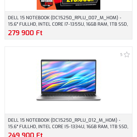
DELL 15 NOTEBOOK (DC15250_RPLU_007_M_HOM) -
15.6" FULLHD, INTEL CORE I7-1355U, 16GB RAM, 1TB SSD,
MAGYAR BILLENTYŰZET, WINDOWS 11 HOME, 3 ÉV
279 900 Ft
GARANCIA, EZÜST SZÍNBEN
5
DELL 15 NOTEBOOK (DC15250_RPLU_012_M_HOM) -
15.6" FULLHD, INTEL CORE I5-1334U, 16GB RAM, 1TB SSD,
MAGYAR BILLENTYŰZET, WINDOWS 11 HOME, 3 ÉV
249 900 Ft