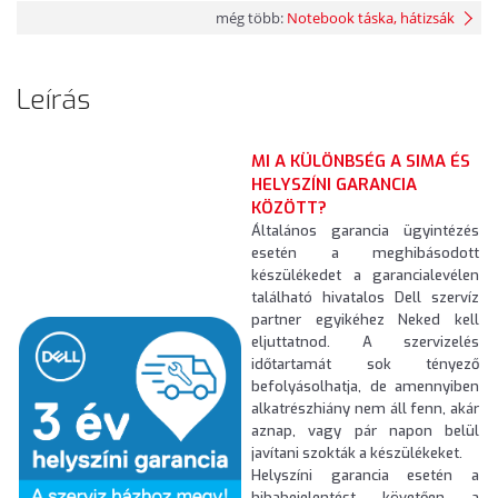
még több:
Notebook táska, hátizsák
Leírás
MI A KÜLÖNBSÉG A SIMA ÉS
HELYSZÍNI GARANCIA
KÖZÖTT?
Általános garancia ügyintézés
esetén a meghibásodott
készülékedet a garancialevélen
található hivatalos Dell szervíz
partner egyikéhez Neked kell
eljuttatnod. A szervizelés
időtartamát sok tényező
befolyásolhatja, de amennyiben
alkatrészhiány nem áll fenn, akár
aznap, vagy pár napon belül
javítani szokták a készülékeket.
Helyszíni garancia esetén a
hibabejelentést követően a