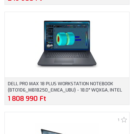
GARANCIA, EZÜST SZÍNBEN
DELL PRO MAX 18 PLUS WORKSTATION NOTEBOOK
(BTO106_MB18250_EMEA_UBU) - 18.0" WQXGA, INTEL
CORE ULTRA 9-285HX, 32GB RAM, 1TB SSD, NVIDIA RTX
1 808 990 Ft
PRO 3000 BLACKWELL 12GB, MAGYAR BILLENTYŰZET,
OPERÁCIÓS RENDSZER NÉLKÜL, 3 ÉV GARANCIA,
GRAFITSZÜRKE SZÍNBEN
1