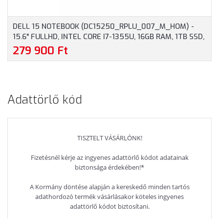
DELL 15 NOTEBOOK (DC15250_RPLU_007_M_HOM) -
15.6" FULLHD, INTEL CORE I7-1355U, 16GB RAM, 1TB SSD,
MAGYAR BILLENTYŰZET, WINDOWS 11 HOME, 3 ÉV
279 900 Ft
GARANCIA, EZÜST SZÍNBEN
Adattörlő kód
TISZTELT VÁSÁRLÓNK!
Fizetésnél kérje az ingyenes adattörlő kódot adatainak
biztonsága érdekében!*
A Kormány döntése alapján a kereskedő minden tartós
adathordozó termék vásárlásakor köteles ingyenes
adattörlő kódot biztosítani.