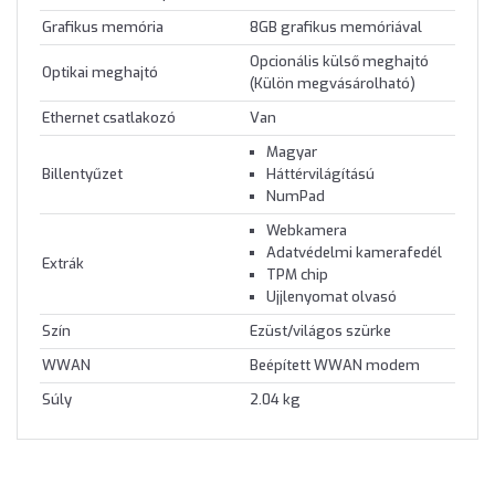
Grafikus memória
8GB grafikus memóriával
Opcionális külső meghajtó
Optikai meghajtó
(Külön megvásárolható)
Ethernet csatlakozó
Van
Magyar
Billentyűzet
Háttérvilágítású
NumPad
Webkamera
Adatvédelmi kamerafedél
Extrák
TPM chip
Ujjlenyomat olvasó
Szín
Ezüst/világos szürke
WWAN
Beépített WWAN modem
Súly
2.04 kg