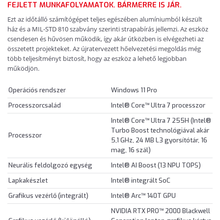
FEJLETT MUNKAFOLYAMATOK. BÁRMERRE IS JÁR.
Ezt az időtálló számítógépet teljes egészében alumíniumból készült
ház és a MIL-STD 810 szabvány szerinti strapabírás jellemzi. Az eszköz
csendesen és hűvösen működik, így akár útközben is elvégezheti az
összetett projekteket. Az újratervezett hőelvezetési megoldás még
több teljesítményt biztosít, hogy az eszköz a lehető legjobban
működjön.
Operációs rendszer
Windows 11 Pro
Processzorcsalád
Intel® Core™ Ultra 7 processzor
Intel® Core™ Ultra 7 255H (Intel®
Turbo Boost technológiával akár
Processzor
5,1 GHz, 24 MB L3 gyorsítótár, 16
mag, 16 szál)
Neurális feldolgozó egység
Intel® AI Boost (13 NPU TOPS)
Lapkakészlet
Intel® integrált SoC
Grafikus vezérlő (integrált)
Intel® Arc™ 140T GPU
NVIDIA RTX PRO™ 2000 Blackwell