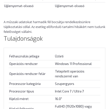
Ujjlenyomat-olvasó
Ujjlenyomat-olvasó
A műszaki adatokat harmadik fél bocsátja rendelkezésünkre
tájékoztatási céllal. Az esetleg előforduló tartalmi hibákért nem tudunk
felelősséget vállalni.
Tulajdonságok
Felhasználás jellege
Üzleti
Operációs rendszer
Windows 11 Professional
Telepített operációs
Operációs rendszer felár
rendszerrel van
Processzor kategória
Szupergyors
Processzor típus
Intel Core 7 / Ultra 7
Kijelző méret
16.0"
FullHD (1920x1080) vagy
Kijelző felbontás