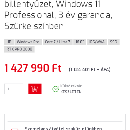
billentyűzet, Windows 11
Professional, 3 év garancia,
Szürke színben
HP
Windows Pro
Core 7 / Ultra 7
16.0"
IPS/WVA
SSD
RTX PRO 2000
1 427 990 Ft
(1 124 401 Ft + ÁFA)
Külső raktár:
KÉSZLETEN
Személyes átvétel szaküzletünkben