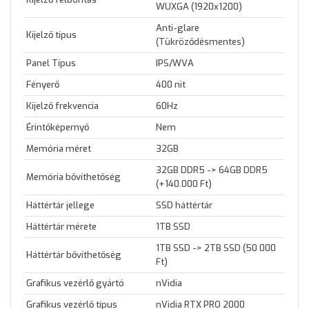
WUXGA (1920x1200)
Anti-glare
Kijelző típus
(Tükröződésmentes)
Panel Típus
IPS/WVA
Fényerő
400 nit
Kijelző frekvencia
60Hz
Érintőképernyő
Nem
Memória méret
32GB
32GB DDR5 -> 64GB DDR5
Memória bővíthetőség
(+140.000 Ft)
Háttértár jellege
SSD háttértár
Háttértár mérete
1TB SSD
1TB SSD -> 2TB SSD (50 000
Háttértár bővíthetőség
Ft)
Grafikus vezérlő gyártó
nVidia
Grafikus vezérlő típus
nVidia RTX PRO 2000