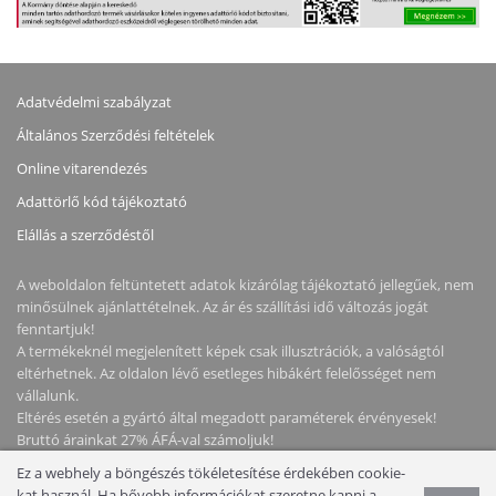
Adatvédelmi szabályzat
Általános Szerződési feltételek
Online vitarendezés
Adattörlő kód tájékoztató
Elállás a szerződéstől
A weboldalon feltüntetett adatok kizárólag tájékoztató jellegűek, nem
minősülnek ajánlattételnek. Az ár és szállítási idő változás jogát
fenntartjuk!
A termékeknél megjelenített képek csak illusztrációk, a valóságtól
eltérhetnek. Az oldalon lévő esetleges hibákért felelősséget nem
vállalunk.
Eltérés esetén a gyártó által megadott paraméterek érvényesek!
Bruttó árainkat 27% ÁFÁ-val számoljuk!
Ez a webhely a böngészés tökéletesítése érdekében cookie-
kat használ. Ha bővebb információkat szeretne kapni a
Copyright © 2026 NotebookStore. Minden jog fenntartva!