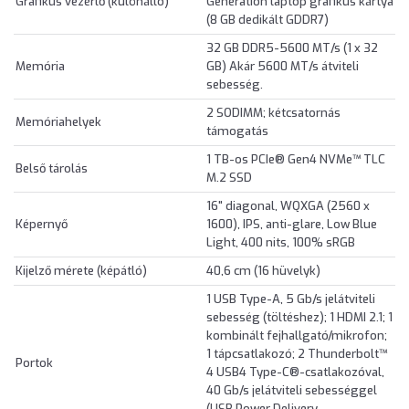
Grafikus vezérlő (különálló)
Generation laptop grafikus kártya
(8 GB dedikált GDDR7)
32 GB DDR5-5600 MT/s (1 x 32
Memória
GB) Akár 5600 MT/s átviteli
sebesség.
2 SODIMM; kétcsatornás
Memóriahelyek
támogatás
1 TB-os PCIe® Gen4 NVMe™ TLC
Belső tárolás
M.2 SSD
16" diagonal, WQXGA (2560 x
Képernyő
1600), IPS, anti-glare, Low Blue
Light, 400 nits, 100% sRGB
Kijelző mérete (képátló)
40,6 cm (16 hüvelyk)
1 USB Type-A, 5 Gb/s jelátviteli
sebesség (töltéshez); 1 HDMI 2.1; 1
kombinált fejhallgató/mikrofon;
1 tápcsatlakozó; 2 Thunderbolt™
Portok
4 USB4 Type-C®-csatlakozóval,
40 Gb/s jelátviteli sebességgel
(USB Power Delivery,