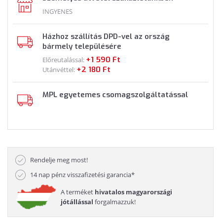
INGYENES
Házhoz szállítás DPD-vel az ország
bármely településére
+1 590 Ft
Előreutalással:
+2 180 Ft
Utánvéttel:
MPL egyetemes csomagszolgáltatással
Rendelje meg most!
14 nap pénz visszafizetési garancia*
A terméket
hivatalos magyarországi
jótállással
forgalmazzuk!