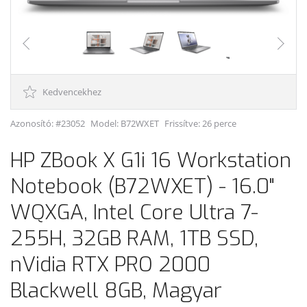
Kedvencekhez
Azonosító: #23052
Model:
B72WXET
Frissítve: 26 perce
HP ZBook X G1i 16 Workstation
Notebook (B72WXET) - 16.0"
WQXGA, Intel Core Ultra 7-
255H, 32GB RAM, 1TB SSD,
nVidia RTX PRO 2000
Blackwell 8GB, Magyar