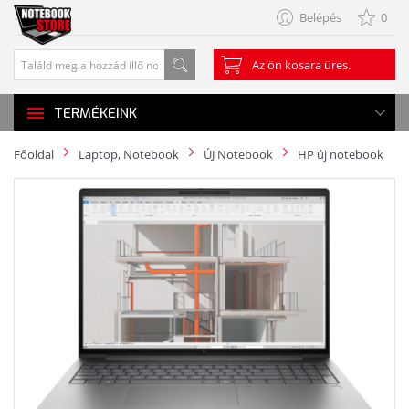
Belépés
0
Az ön kosara üres.
TERMÉKEINK
Főoldal
Laptop, Notebook
ÚJ Notebook
HP új notebook