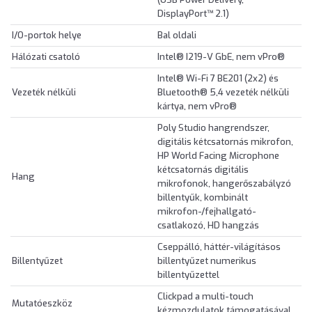
DisplayPort™ 2.1)
I/O-portok helye
Bal oldali
Hálózati csatoló
Intel® I219-V GbE, nem vPro®
Intel® Wi-Fi 7 BE201 (2x2) és
Vezeték nélküli
Bluetooth® 5,4 vezeték nélküli
kártya, nem vPro®
Poly Studio hangrendszer,
digitális kétcsatornás mikrofon,
HP World Facing Microphone
kétcsatornás digitális
Hang
mikrofonok, hangerőszabályzó
billentyűk, kombinált
mikrofon-/fejhallgató-
csatlakozó, HD hangzás
Cseppálló, háttér-világításos
Billentyűzet
billentyűzet numerikus
billentyűzettel
Clickpad a multi-touch
Mutatóeszköz
kézmozdulatok támogatásával