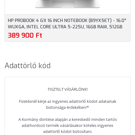
HP PROBOOK 4 G1I 16 INCH NOTEBOOK (B9YX5ET) - 16.0"
WUXGA, INTEL CORE ULTRA 5-225U, 16GB RAM, 512GB
SSD, MAGYAR BILLENTYŰZET, WINDOWS 11
389 900 Ft
PROFESSIONAL, 3 ÉV GARANCIA, EZÜST SZÍNBEN
Adattörlő kód
TISZTELT VÁSÁRLÓNK!
Fizetésnél kérje az ingyenes adattörlő kódot adatainak
biztonsága érdekében!*
A Kormány döntése alapján a kereskedő minden tartós
adathordozó termék vásárlásakor köteles ingyenes
adattörlő kódot biztosítani.