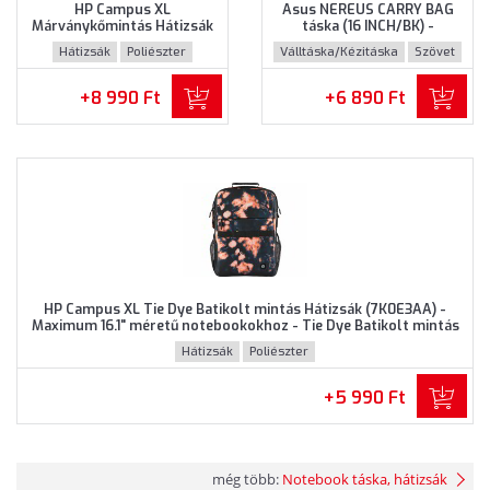
HP Campus XL
Asus NEREUS CARRY BAG
Márványkőmintás Hátizsák
táska (16 INCH/BK) -
(7K0E2AA) - Maximum 16.1"
Maximum 16" méretű
Hátizsák
Poliészter
Válltáska/Kézitáska
Szövet
méretű notebookokhoz,
notebookokhoz, Fekete
Márványkőmintás színben
színben
+8 990 Ft
+6 890 Ft
HP Campus XL Tie Dye Batikolt mintás Hátizsák (7K0E3AA) -
Maximum 16.1" méretű notebookokhoz - Tie Dye Batikolt mintás
színben
Hátizsák
Poliészter
+5 990 Ft
még több:
Notebook táska, hátizsák