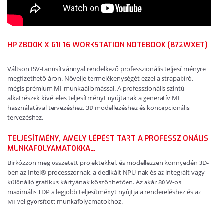
HP ZBOOK X G1I 16 WORKSTATION NOTEBOOK (B72WXET)
Váltson ISV-tanúsítvánnyal rendelkező professzionális teljesítményre
megfizethető áron. Növelje termelékenységét ezzel a strapabíró,
mégis prémium MI-munkaállomással. A professzionális szintű
alkatrészek kivételes teljesítményt nyújtanak a generatív MI
használatával tervezéshez, 3D modellezéshez és koncepcionális
tervezéshez.
TELJESÍTMÉNY, AMELY LÉPÉST TART A PROFESSZIONÁLIS
MUNKAFOLYAMATOKKAL.
Birkózzon meg összetett projektekkel, és modellezzen könnyedén 3D-
ben az Intel® processzornak, a dedikált NPU-nak és az integrált vagy
különálló grafikus kártyának köszönhetően. Az akár 80 W-os
maximális TDP a legjobb teljesítményt nyújtja a rendereléshez és az
MI-vel gyorsított munkafolyamatokhoz.