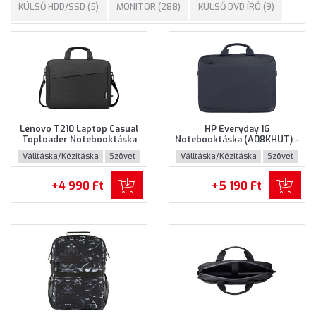
KÜLSŐ HDD/SSD (5)
MONITOR (288)
KÜLSŐ DVD ÍRÓ (9)
Lenovo T210 Laptop Casual
HP Everyday 16
Toploader Notebooktáska
Notebooktáska (A08KHUT) -
(GX41L83769) - Maximum
Maximum 16" méretű
Válltáska/Kézitáska
Szövet
Válltáska/Kézitáska
Szövet
15.6" méretű notebookokhoz
notebookokhoz - Szürke
- Fekete színben
színben
+4 990 Ft
+5 190 Ft