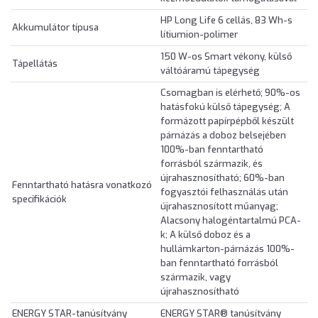
HP Long Life 6 cellás, 83 Wh-s
Akkumulátor típusa
lítiumion-polimer
150 W-os Smart vékony, külső
Tápellátás
váltóáramú tápegység
Csomagban is elérhető; 90%-os
hatásfokú külső tápegység; A
formázott papírpépből készült
párnázás a doboz belsejében
100%-ban fenntartható
forrásból származik, és
újrahasznosítható; 60%-ban
Fenntartható hatásra vonatkozó
fogyasztói felhasználás után
specifikációk
újrahasznosított műanyag;
Alacsony halogéntartalmú PCA-
k; A külső doboz és a
hullámkarton-párnázás 100%-
ban fenntartható forrásból
származik, vagy
újrahasznosítható
ENERGY STAR-tanúsítvány
ENERGY STAR® tanúsítvány