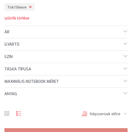
Tok/Sleeve
szűrők törlése
ÁR
GYÁRTÓ
SZÍN
TÁSKA TÍPUSA
MAXIMÁLIS NOTEBOOK MÉRET
ANYAG
Népszerüek előre
rács
lista
nézet
nézet