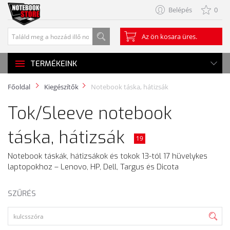
Belépés
0
Az ön kosara üres.
TERMÉKEINK
Főoldal
Kiegészítők
Notebook táska, hátizsák
Tok/Sleeve notebook
táska, hátizsák
19
Notebook táskák, hátizsákok és tokok 13-tól 17 hüvelykes
laptopokhoz – Lenovo, HP, Dell, Targus és Dicota
SZŰRÉS