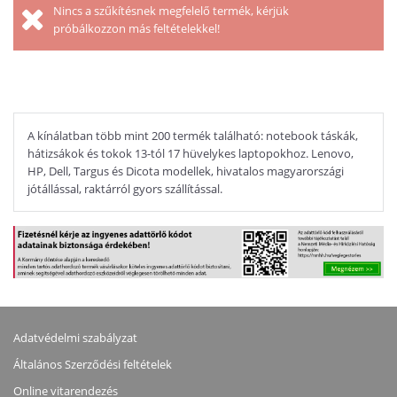
Nincs a szűkítésnek megfelelő termék, kérjük
próbálkozzon más feltételekkel!
A kínálatban több mint 200 termék található: notebook táskák,
hátizsákok és tokok 13-tól 17 hüvelykes laptopokhoz. Lenovo,
HP, Dell, Targus és Dicota modellek, hivatalos magyarországi
jótállással, raktárról gyors szállítással.
Adatvédelmi szabályzat
Általános Szerződési feltételek
Online vitarendezés