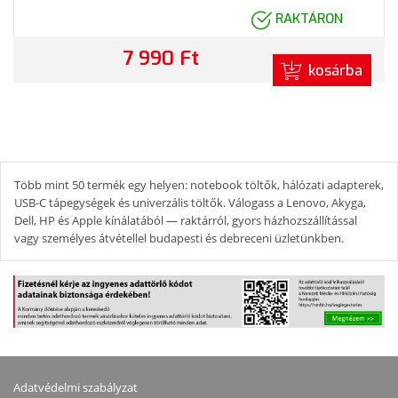
RAKTÁRON
7 990 Ft
kosárba
Több mint 50 termék egy helyen: notebook töltők, hálózati adapterek,
USB-C tápegységek és univerzális töltők. Válogass a Lenovo, Akyga,
Dell, HP és Apple kínálatából — raktárról, gyors házhozszállítással
vagy személyes átvétellel budapesti és debreceni üzletünkben.
Adatvédelmi szabályzat