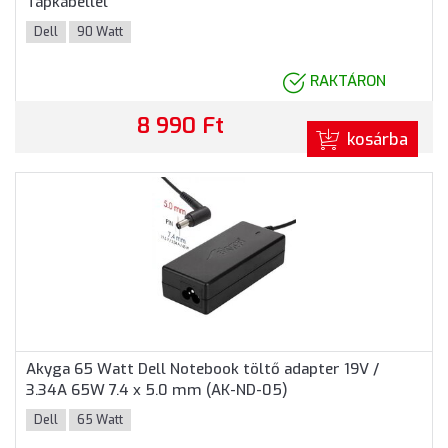
Tápkábellel
Dell
90 Watt
RAKTÁRON
8 990 Ft
kosárba
Akyga 65 Watt Dell Notebook töltő adapter 19V /
3.34A 65W 7.4 x 5.0 mm (AK-ND-05)
Dell
65 Watt