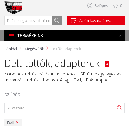
Belépés
0
Az ön kosara üres.
TERMÉKEINK
Főoldal
Kiegészítők
Töltők, adapterek
Dell töltők, adapterek
4
Notebook töltők, hálózati adapterek, USB-C tápegységek és
univerzális töltők – Lenovo, Akyga, Dell, HP és Apple
SZŰRÉS
Dell