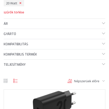
20 Watt
szűrők törlése
ÁR
GYÁRTÓ
KOMPATIBILITÁS
KOMPATIBILIS TERMÉK
TELJESÍTMÉNY
Népszerüek előre
rács
lista
nézet
nézet