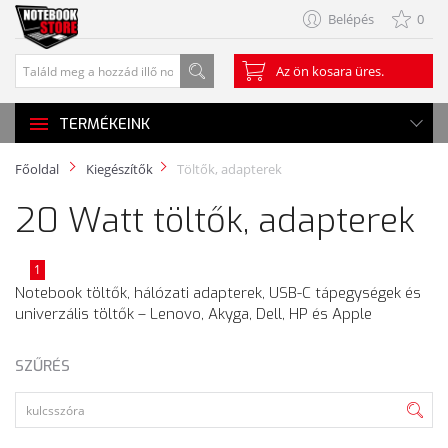
Belépés
0
Az ön kosara üres.
TERMÉKEINK
Főoldal
Kiegészítők
Töltők, adapterek
20 Watt töltők, adapterek
1
Notebook töltők, hálózati adapterek, USB-C tápegységek és
univerzális töltők – Lenovo, Akyga, Dell, HP és Apple
SZŰRÉS