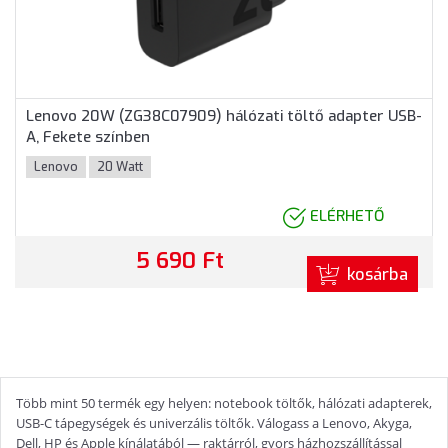
Lenovo 20W (ZG38C07909) hálózati töltő adapter USB-
A, Fekete színben
Lenovo
20 Watt
ELÉRHETŐ
5 690 Ft
kosárba
Több mint 50 termék egy helyen: notebook töltők, hálózati adapterek,
USB-C tápegységek és univerzális töltők. Válogass a Lenovo, Akyga,
Dell, HP és Apple kínálatából — raktárról, gyors házhozszállítással