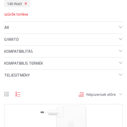
140 Watt
szűrők törlése
ÁR
GYÁRTÓ
KOMPATIBILITÁS
KOMPATIBILIS TERMÉK
TELJESÍTMÉNY
Népszerüek előre
rács
lista
nézet
nézet