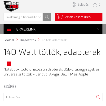
Belépés
0
Az ön kosara üres.
TERMÉKEINK
Főoldal
Kiegészítők
Töltők, adapterek
140 Watt töltők, adapterek
1
Notebook töltők, hálózati adapterek, USB-C tápegységek és
univerzális töltők – Lenovo, Akyga, Dell, HP és Apple
SZŰRÉS