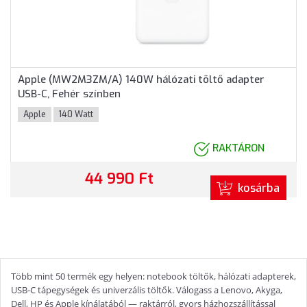
Apple (MW2M3ZM/A) 140W hálózati töltő adapter
USB-C, Fehér színben
Apple
140 Watt
RAKTÁRON
44 990 Ft
kosárba
Több mint 50 termék egy helyen: notebook töltők, hálózati adapterek,
USB-C tápegységek és univerzális töltők. Válogass a Lenovo, Akyga,
Dell, HP és Apple kínálatából — raktárról, gyors házhozszállítással