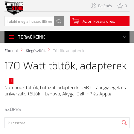
Belépés
0
Az ön kosara üres.
TERMÉKEINK
Főoldal
Kiegészítők
Töltők, adapterek
170 Watt töltők, adapterek
1
Notebook töltők, hálózati adapterek, USB-C tápegységek és
univerzális töltők – Lenovo, Akyga, Dell, HP és Apple
SZŰRÉS