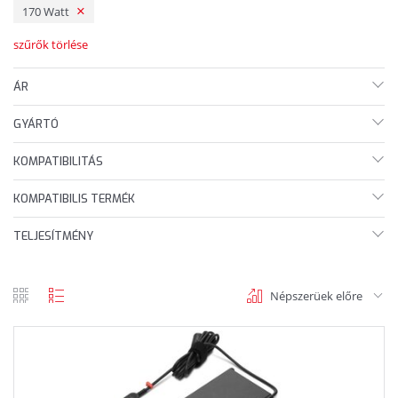
170 Watt
szűrők törlése
ÁR
GYÁRTÓ
KOMPATIBILITÁS
KOMPATIBILIS TERMÉK
TELJESÍTMÉNY
Népszerüek előre
rács
lista
nézet
nézet