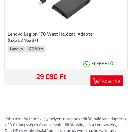
Lenovo Legion 170 Watt Hálózati Adapter
(GX20Z46287)
Lenovo
170 Watt
ELÉRHETŐ
29 090 Ft
kosárba
Több mint 50 termék egy helyen: notebook töltők, hálózati adapterek,
USB-C tápegységek és univerzális töltők. Válogass a Lenovo, Akyga,
Dell, HP és Apple kínálatából — raktárról, gyors házhozszállítással