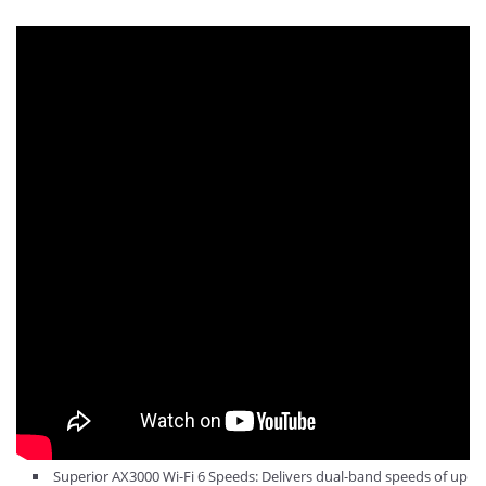
Superior AX3000 Wi-Fi 6 Speeds: Delivers dual-band speeds of up