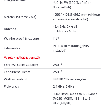
Energiafelvétel
• US: 14.7W (802.3at PoE or
Passive PoE)
• 280.4×106.5×56.8 mm (without
Méretek (Sz x Mé x Ma)
antenna & mounting kit)
• 2.4 GHz: 2× 4 dBi
Antenna
• 5 GHz: 2× 5 dBi
Weatherproof Enclosure
IP67
Pole/Wall Mounting (Kits
Felszerelés
included)
Vezeték nélküli jellemzők
6
Wireless Client Capacity
250+
6
Concurrent Clients
250+
Wi-Fi sztenderd
IEEE 802.11ax/ac/n/g/b/a
Frekvencia
2.4 GHz, 5 GHz
• 802.11ax: 8 Mbps to 1201 Mbps
(MCS0-MCS11, NSS = 1 to 2
HE20/40/80)