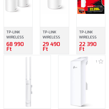
TP-LINK
TP-LINK
TP-LINK
WIRELESS
WIRELESS
WIRELESS
MESH
MESH
ACCESS
68 990
29 490
22 390
NETWORKING
NETWORKING
POINT N-ES
Ft
Ft
Ft
SYSTEM
SYSTEM
300MBPS
AX1500
AX1500
KÜLTÉRI
1
DECO X10 (3-
DECO X10 (1-
(CPE220)
PACK)
PACK)