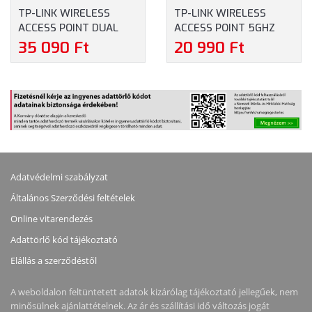
TP-LINK WIRELESS
TP-LINK WIRELESS
ACCESS POINT DUAL
ACCESS POINT 5GHZ
BAND AC1200 KÜLTÉRI
300MBPS KÜLTÉRI
35 090 Ft
20 990 Ft
(EAP225-OUTDOOR)
(CPE510)
Adatvédelmi szabályzat
Általános Szerződési feltételek
Online vitarendezés
Adattörlő kód tájékoztató
Elállás a szerződéstől
A weboldalon feltüntetett adatok kizárólag tájékoztató jellegűek, nem
minősülnek ajánlattételnek. Az ár és szállítási idő változás jogát