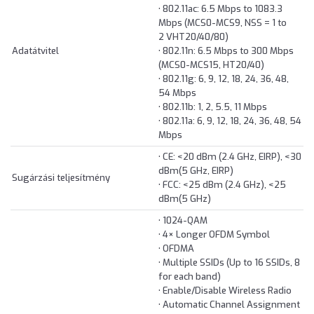
• 802.11ac: 6.5 Mbps to 1083.3
Mbps (MCS0-MCS9, NSS = 1 to
2 VHT20/40/80)
Adatátvitel
• 802.11n: 6.5 Mbps to 300 Mbps
(MCS0-MCS15, HT20/40)
• 802.11g: 6, 9, 12, 18, 24, 36, 48,
54 Mbps
• 802.11b: 1, 2, 5.5, 11 Mbps
• 802.11a: 6, 9, 12, 18, 24, 36, 48, 54
Mbps
• CE: <20 dBm (2.4 GHz, EIRP), <30
dBm(5 GHz, EIRP)
Sugárzási teljesítmény
• FCC: <25 dBm (2.4 GHz), <25
dBm(5 GHz)
• 1024-QAM
• 4× Longer OFDM Symbol
• OFDMA
• Multiple SSIDs (Up to 16 SSIDs, 8
for each band)
• Enable/Disable Wireless Radio
• Automatic Channel Assignment