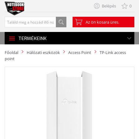
Belépés
0
Az ön kosara üres.
TERMÉKEINK
Főoldal
Hálózati eszközök
Access Point
TP-Link access
point