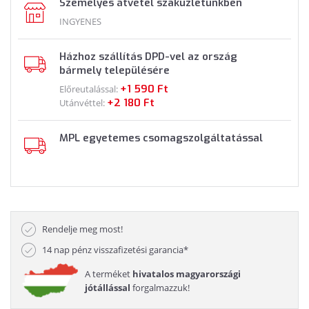
Személyes átvétel szaküzletünkben
INGYENES
Házhoz szállítás DPD-vel az ország
bármely településére
+1 590 Ft
Előreutalással:
+2 180 Ft
Utánvéttel:
MPL egyetemes csomagszolgáltatással
Rendelje meg most!
14 nap pénz visszafizetési garancia*
A terméket
hivatalos magyarországi
jótállással
forgalmazzuk!