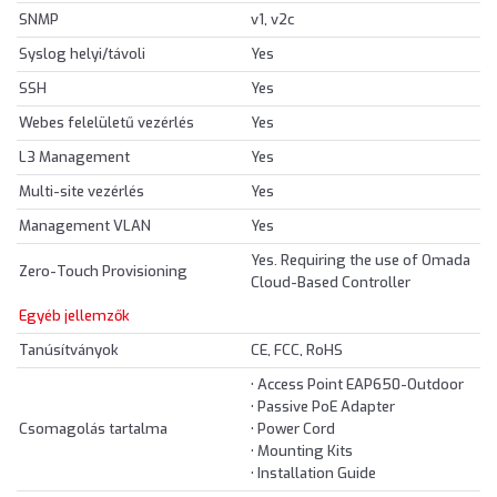
SNMP
v1, v2c
Syslog helyi/távoli
Yes
SSH
Yes
Webes felelületű vezérlés
Yes
L3 Management
Yes
Multi-site vezérlés
Yes
Management VLAN
Yes
Yes. Requiring the use of Omada
Zero-Touch Provisioning
Cloud-Based Controller
Egyéb jellemzők
Tanúsítványok
CE, FCC, RoHS
• Access Point EAP650-Outdoor
• Passive PoE Adapter
Csomagolás tartalma
• Power Cord
• Mounting Kits
• Installation Guide