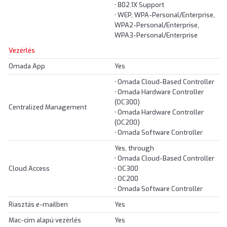
• 802.1X Support
• WEP, WPA-Personal/Enterprise,
WPA2-Personal/Enterprise,
WPA3-Personal/Enterprise
Vezérlés
Omada App
Yes
• Omada Cloud-Based Controller
• Omada Hardware Controller
(OC300)
Centralized Management
• Omada Hardware Controller
(OC200)
• Omada Software Controller
Yes, through
• Omada Cloud-Based Controller
Cloud Access
• OC300
• OC200
• Omada Software Controller
Riasztás e-mailben
Yes
Mac-cím alapú vezérlés
Yes