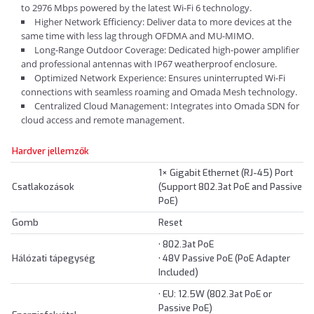
to 2976 Mbps powered by the latest Wi-Fi 6 technology.
Higher Network Efficiency: Deliver data to more devices at the
same time with less lag through OFDMA and MU-MIMO.
Long-Range Outdoor Coverage: Dedicated high-power amplifier
and professional antennas with IP67 weatherproof enclosure.
Optimized Network Experience: Ensures uninterrupted Wi-Fi
connections with seamless roaming and Omada Mesh technology.
Centralized Cloud Management: Integrates into Omada SDN for
cloud access and remote management.
Hardver jellemzők
1× Gigabit Ethernet (RJ-45) Port
Csatlakozások
(Support 802.3at PoE and Passive
PoE)
Gomb
Reset
• 802.3at PoE
Hálózati tápegység
• 48V Passive PoE (PoE Adapter
Included)
• EU: 12.5W (802.3at PoE or
Passive PoE)