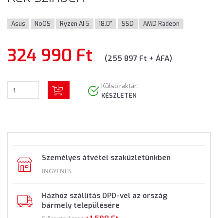
Asus
NoOS
Ryzen AI 5
18.0"
SSD
AMD Radeon
324 990 Ft
(255 897 Ft + ÁFA)
Külső raktár:
KÉSZLETEN
Személyes átvétel szaküzletünkben
INGYENES
Házhoz szállítás DPD-vel az ország
bármely településére