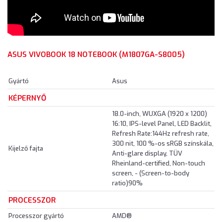
ASUS VIVOBOOK 18 NOTEBOOK (M1807GA-S8005)
Gyártó
Asus
KÉPERNYŐ
18.0-inch, WUXGA (1920 x 1200)
16:10, IPS-level Panel, LED Backlit,
Refresh Rate:144Hz refresh rate,
300 nit, 100 %-os sRGB színskála,
Kijelző fajta
Anti-glare display, TÜV
Rheinland-certified, Non-touch
screen, - (Screen-to-body
ratio)90%
PROCESSZOR
Processzor gyártó
AMD®