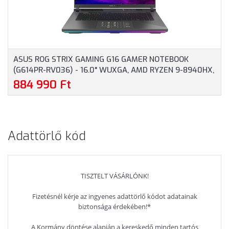
ASUS ROG STRIX GAMING G16 GAMER NOTEBOOK
(G614PR-RV036) - 16.0" WUXGA, AMD RYZEN 9-8940HX,
16GB RAM, 1TB SSD, NVIDIA GEFORCE RTX 5070TI 12GB,
884 990 Ft
MAGYAR BILLENTYŰZET, OPERÁCIÓS RENDSZER NÉLKÜL,
3 ÉV GARANCIA, SZÜRKE SZÍNBEN
Adattörlő kód
TISZTELT VÁSÁRLÓNK!
Fizetésnél kérje az ingyenes adattörlő kódot adatainak
biztonsága érdekében!*
A Kormány döntése alapján a kereskedő minden tartós