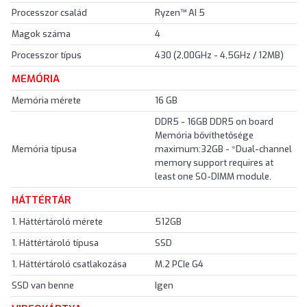
Processzor család
Ryzen™ AI 5
Magok száma
4
Processzor típus
430 (2,00GHz - 4,5GHz / 12MB)
MEMÓRIA
Memória mérete
16 GB
DDR5 - 16GB DDR5 on board
Memória bővíthetősége
Memória típusa
maximum:32GB - *Dual-channel
memory support requires at
least one SO-DIMM module.
HÁTTÉRTÁR
1. Háttértároló mérete
512GB
1. Háttértároló típusa
SSD
1. Háttértároló csatlakozása
M.2 PCIe G4
SSD van benne
Igen