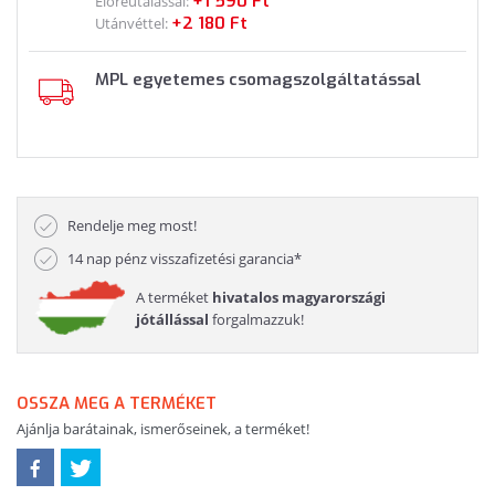
+1 590 Ft
Előreutalással:
+2 180 Ft
Utánvéttel:
MPL egyetemes csomagszolgáltatással
Rendelje meg most!
14 nap pénz visszafizetési garancia*
A terméket
hivatalos magyarországi
jótállással
forgalmazzuk!
OSSZA MEG A TERMÉKET
Ajánlja barátainak, ismerőseinek, a terméket!