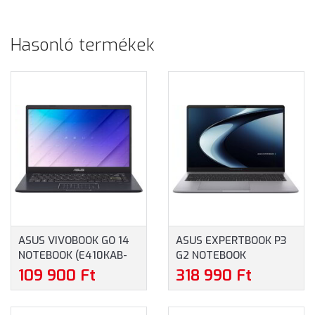
Hasonló termékek
ASUS VIVOBOOK GO 14
ASUS EXPERTBOOK P3
NOTEBOOK (E410KAB-
G2 NOTEBOOK
EK877WS) - 14.0"
(PM3606CHA-MB0186) -
109 900 Ft
318 990 Ft
FULLHD, INTEL CELERON
16.0" WUXGA, AMD
N4500, 4GB RAM, 128GB
RYZEN 7-8840HS, 16GB
EMMC, MAGYAR
RAM, 512GB SSD,