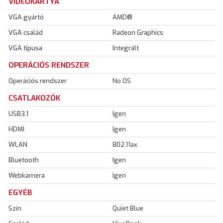
VIDEOKÁRTYA
VGA gyártó
AMD®
VGA család
Radeon Graphics
VGA típusa
Integrált
OPERÁCIÓS RENDSZER
Operációs rendszer
No OS
CSATLAKOZÓK
USB3.1
Igen
HDMI
Igen
WLAN
802.11ax
Bluetooth
Igen
Webkamera
Igen
EGYÉB
Szín
Quiet Blue