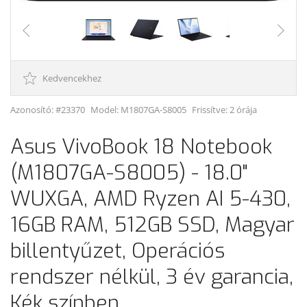
Kedvencekhez
Azonosító: #23370
Model:
M1807GA-S8005
Frissítve: 2 órája
Asus VivoBook 18 Notebook
(M1807GA-S8005) - 18.0"
WUXGA, AMD Ryzen AI 5-430,
16GB RAM, 512GB SSD, Magyar
billentyűzet, Operációs
rendszer nélkül, 3 év garancia,
Kék színben