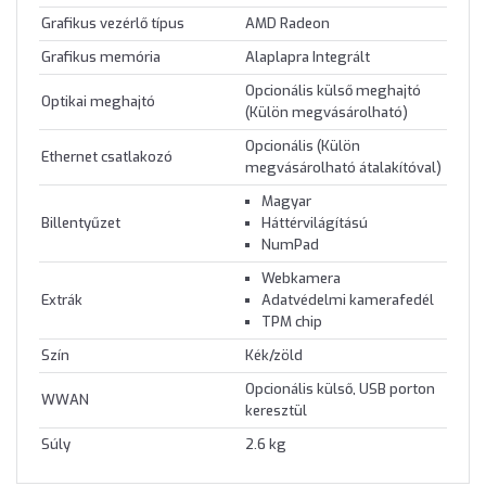
Grafikus vezérlő típus
AMD Radeon
Grafikus memória
Alaplapra Integrált
Opcionális külső meghajtó
Optikai meghajtó
(Külön megvásárolható)
Opcionális (Külön
Ethernet csatlakozó
megvásárolható átalakítóval)
Magyar
Billentyűzet
Háttérvilágítású
NumPad
Webkamera
Extrák
Adatvédelmi kamerafedél
TPM chip
Szín
Kék/zöld
Opcionális külső, USB porton
WWAN
keresztül
Súly
2.6 kg