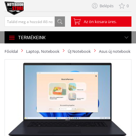
Belépés
0
Az ön kosara üres.
TERMÉKEINK
Főoldal
Laptop, Notebook
ÚJ Notebook
Asus új notebook