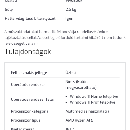
Család
VivoBook
Súly
2,6 kg
Háttérvilágítású billentyűzet
Igen
A műszaki adatokat harmadik fél bocsátja rendelkezésünkre
tájékoztatási céllal. Az esetleg előforduló tartalmi hibákért nem tudunk
felelősséget vállalni.
Tulajdonságok
Felhasználás jellege
Üzleti
Nincs (Külön
Operációs rendszer
megvásárolható)
Windows 11 Home telepítve
Operációs rendszer felár
Windows 11 Prof telepítve
Processzor kategória
Multimédiás használatra
Processzor típus
AMD Ryzen AI 5
Kijelző méret
18.0"