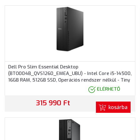
rács
lista
nézet
nézet
Dell Pro Slim Essential Desktop
(BTO004B_QVS1260_EMEA_UBU) - Intel Core i5-14500,
16GB RAM, 512GB SSD, Operációs rendszer nélkül - Tiny
Házas számítógép 3 év garanciával
ELÉRHETŐ
315 990 Ft
kosárba