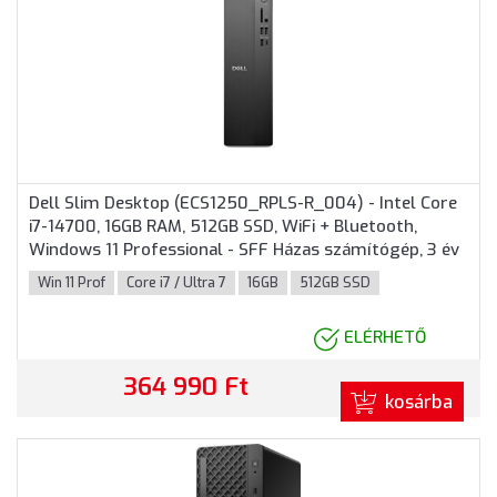
Dell Slim Desktop (ECS1250_RPLS-R_004) - Intel Core
i7-14700, 16GB RAM, 512GB SSD, WiFi + Bluetooth,
Windows 11 Professional - SFF Házas számítógép, 3 év
helyszíni garancia
Win 11 Prof
Core i7 / Ultra 7
16GB
512GB SSD
ELÉRHETŐ
364 990 Ft
kosárba