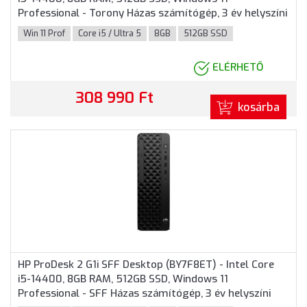
Professional - Torony Házas számítógép, 3 év helyszíni
garancia
Win 11 Prof
Core i5 / Ultra 5
8GB
512GB SSD
ELÉRHETŐ
308 990 Ft
kosárba
HP ProDesk 2 G1i SFF Desktop (BY7F8ET) - Intel Core
i5-14400, 8GB RAM, 512GB SSD, Windows 11
Professional - SFF Házas számítógép, 3 év helyszíni