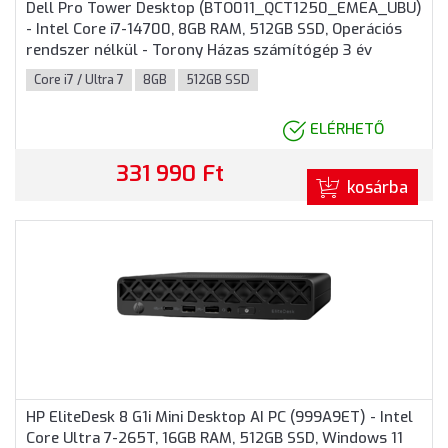
Dell Pro Tower Desktop (BTO011_QCT1250_EMEA_UBU)
- Intel Core i7-14700, 8GB RAM, 512GB SSD, Operációs
rendszer nélkül - Torony Házas számítógép 3 év
garanciával
Core i7 / Ultra 7
8GB
512GB SSD
ELÉRHETŐ
331 990 Ft
kosárba
HP EliteDesk 8 G1i Mini Desktop AI PC (999A9ET) - Intel
Core Ultra 7-265T, 16GB RAM, 512GB SSD, Windows 11