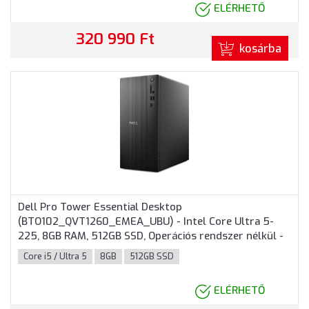
ELÉRHETŐ
320 990 Ft
kosárba
Dell Pro Tower Essential Desktop
(BTO102_QVT1260_EMEA_UBU) - Intel Core Ultra 5-
225, 8GB RAM, 512GB SSD, Operációs rendszer nélkül -
Torony Házas számítógép 3 év garanciával
Core i5 / Ultra 5
8GB
512GB SSD
ELÉRHETŐ