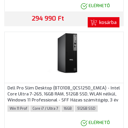
ELÉRHETŐ
294 990 Ft
kosárba
Dell Pro Slim Desktop (BTO108_QCS1250_EMEA) - Intel
Core Ultra 7-265, 16GB RAM, 512GB SSD, WLAN nélkül,
Windows 11 Professional - SFF Házas számítógép, 3 év
helyszíni garancia
Win 11 Prof
Core i7 / Ultra 7
16GB
512GB SSD
ELÉRHETŐ