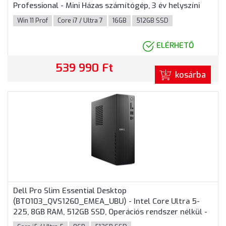
Professional - Mini Házas számítógép, 3 év helyszíni
garancia
Win 11 Prof
Core i7 / Ultra 7
16GB
512GB SSD
ELÉRHETŐ
539 990 Ft
kosárba
Dell Pro Slim Essential Desktop
(BTO103_QVS1260_EMEA_UBU) - Intel Core Ultra 5-
225, 8GB RAM, 512GB SSD, Operációs rendszer nélkül -
SFF Házas számítógép 3 év garanciával