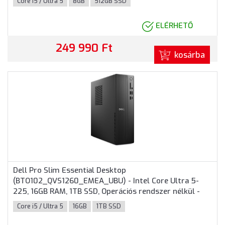
Core i5 / Ultra 5
8GB
512GB SSD
ELÉRHETŐ
249 990 Ft
kosárba
Dell Pro Slim Essential Desktop
(BTO102_QVS1260_EMEA_UBU) - Intel Core Ultra 5-
225, 16GB RAM, 1TB SSD, Operációs rendszer nélkül -
SFF Házas számítógép 3 év garanciával
Core i5 / Ultra 5
16GB
1TB SSD