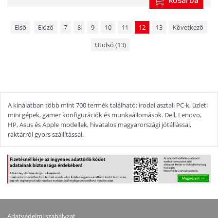
kosárba
Első
Előző
7
8
9
10
11
12
13
Következő
Utolsó (13)
A kínálatban több mint 700 termék található: irodai asztali PC-k, üzleti
mini gépek, gamer konfigurációk és munkaállomások. Dell, Lenovo,
HP, Asus és Apple modellek, hivatalos magyarországi jótállással,
raktárról gyors szállítással.
Adatvédelmi szabályzat