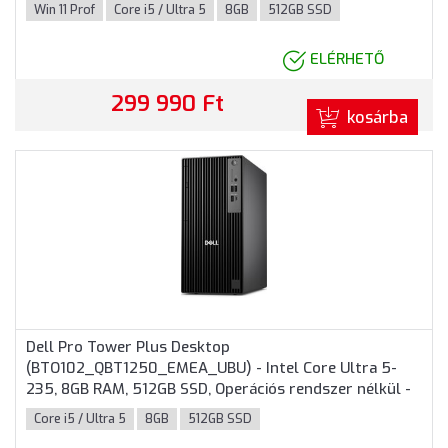
garancia
Win 11 Prof
Core i5 / Ultra 5
8GB
512GB SSD
ELÉRHETŐ
299 990 Ft
kosárba
Dell Pro Tower Plus Desktop
(BTO102_QBT1250_EMEA_UBU) - Intel Core Ultra 5-
235, 8GB RAM, 512GB SSD, Operációs rendszer nélkül -
Torony Házas számítógép 3 év garanciával
Core i5 / Ultra 5
8GB
512GB SSD