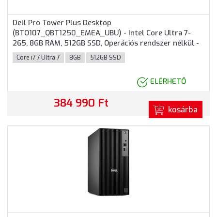
Dell Pro Tower Plus Desktop
(BTO107_QBT1250_EMEA_UBU) - Intel Core Ultra 7-
265, 8GB RAM, 512GB SSD, Operációs rendszer nélkül -
Torony Házas számítógép 3 év garanciával
Core i7 / Ultra 7
8GB
512GB SSD
ELÉRHETŐ
384 990 Ft
kosárba