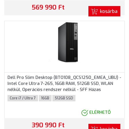
569 990 Ft
kosárba
Dell Pro Slim Desktop (BTO108_QCS1250_EMEA_UBU) -
Intel Core Ultra 7-265, 16GB RAM, 512GB SSD, WLAN
nélkül, Operációs rendszer nélkül - SFF Házas
számítógép, 3 év helyszíni garancia
Core i7 / Ultra 7
16GB
512GB SSD
ELÉRHETŐ
390 990 Ft