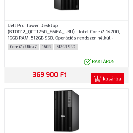
Dell Pro Tower Desktop
(BTO012_QCT1250_EMEA_UBU) - Intel Core i7-14700,
16GB RAM, 512GB SSD, Operációs rendszer nélkül -
Torony Házas számítógép 3 év garanciával
Core i7 / Ultra 7
16GB
512GB SSD
RAKTÁRON
369 900 Ft
kosárba