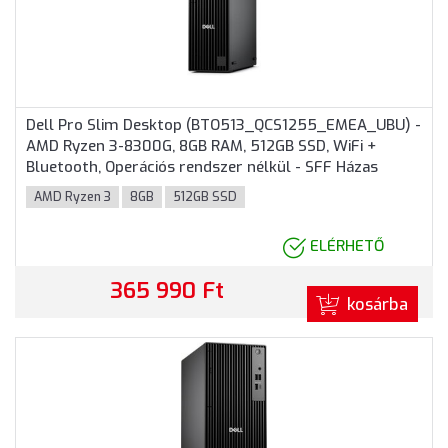
Dell Pro Slim Desktop (BTO513_QCS1255_EMEA_UBU) -
AMD Ryzen 3-8300G, 8GB RAM, 512GB SSD, WiFi +
Bluetooth, Operációs rendszer nélkül - SFF Házas
számítógép, 3 év helyszíni garancia
AMD Ryzen 3
8GB
512GB SSD
ELÉRHETŐ
365 990 Ft
kosárba