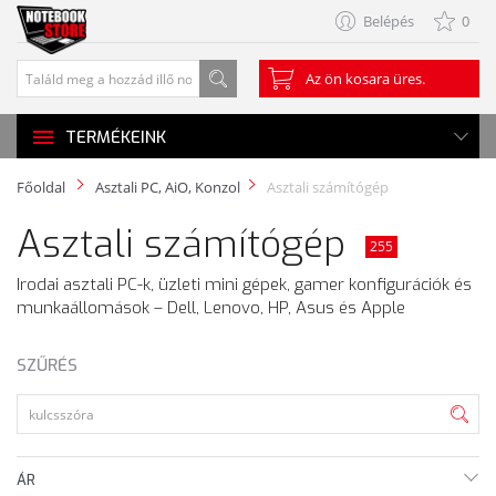
Belépés
0
Az ön kosara üres.
TERMÉKEINK
Főoldal
Asztali PC, AiO, Konzol
Asztali számítógép
Asztali számítógép
255
Irodai asztali PC-k, üzleti mini gépek, gamer konfigurációk és
munkaállomások – Dell, Lenovo, HP, Asus és Apple
SZŰRÉS
ÁR