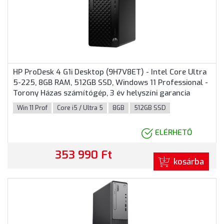
HP ProDesk 4 G1i Desktop (9H7V8ET) - Intel Core Ultra
5-225, 8GB RAM, 512GB SSD, Windows 11 Professional -
Torony Házas számítógép, 3 év helyszíni garancia
Win 11 Prof
Core i5 / Ultra 5
8GB
512GB SSD
ELÉRHETŐ
353 990 Ft
kosárba