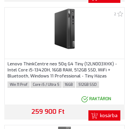
2
Lenovo ThinkCentre neo 50q G4 Tiny (12LN003XHX) -
Intel Core i5-13420H, 16GB RAM, 512GB SSD, WiFi +
Bluetooth, Windows 11 Professional - Tiny Házas
számítógép
Win 11 Prof
Core i5 / Ultra 5
16GB
512GB SSD
RAKTÁRON
259 900 Ft
kosárba