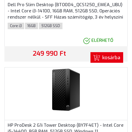
Dell Pro Slim Desktop (BTO004_QCS1250_EMEA_UBU)
- Intel Core i3-14100, 16GB RAM, 512GB SSD, Operációs
rendszer nélkül - SFF Házas számítógép, 3 év helyszíni
garancia
Core i3
16GB
512GB SSD
ELÉRHETŐ
249 990 Ft
kosárba
HP ProDesk 2 G1i Tower Desktop (BY7F4ET) - Intel Core
i5-14400, 8GB RAM, 512GB SSD, Windows 11