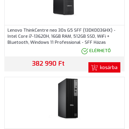
Lenovo ThinkCentre neo 30s G5 SFF (13DK0036HX) -
Intel Core i7-13620H, 16GB RAM, 512GB SSD, WiFi +
Bluetooth, Windows 11 Professional - SFF Házas
számítógép, 3 év garancia
ELÉRHETŐ
382 990 Ft
kosárba