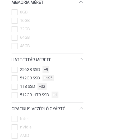
MEMÓRIA MÉRET
8GB
16GB
32GB
64GB
48GB
HÁTTÉRTÁR MÉRETE
256GB SSD
+9
512GB SSD
+195
1TB SSD
+32
512GB+1TB SSD
+1
GRAFIKUS VEZÉRLŐ GYÁRTÓ
Intel
nVidia
AMD