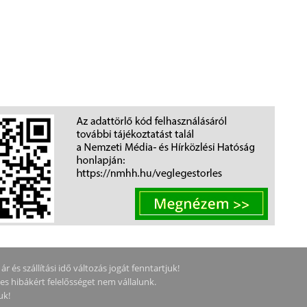
 és szállítási idő változás jogát fenntartjuk!
ges hibákért felelősséget nem vállalunk.
uk!