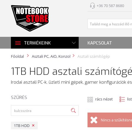
+36 70 587 8680
KAPCSOLAT
TERMÉKEINK
Főoldal
Asztali PC, AiO, Konzol
Asztali számítógép
1TB HDD asztali számítóg
Irodai asztali PC-k, üzleti mini gépek, gamer konfigurációk
SZŰRÉS
rács nézet
lis
Nincs a szűkítésn
1TB HDD