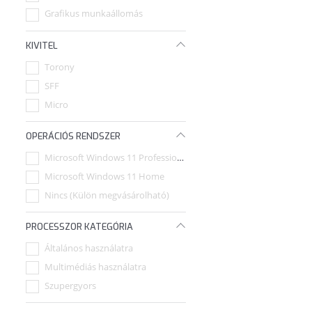
Grafikus munkaállomás
KIVITEL
Torony
SFF
Micro
OPERÁCIÓS RENDSZER
Microsoft Windows 11 Professional
Microsoft Windows 11 Home
Nincs (Külön megvásárolható)
PROCESSZOR KATEGÓRIA
Általános használatra
Multimédiás használatra
Szupergyors