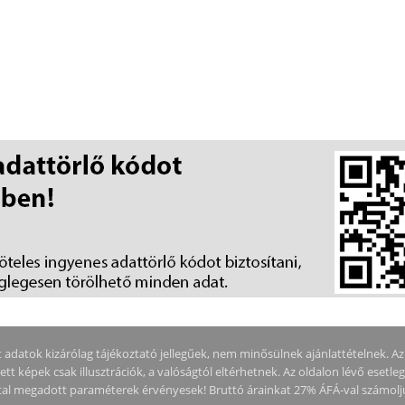
adatok kizárólag tájékoztató jellegűek, nem minősülnek ajánlattételnek. Az ár
tt képek csak illusztrációk, a valóságtól eltérhetnek. Az oldalon lévő esetle
által megadott paraméterek érvényesek! Bruttó árainkat 27% ÁFÁ-val számolj