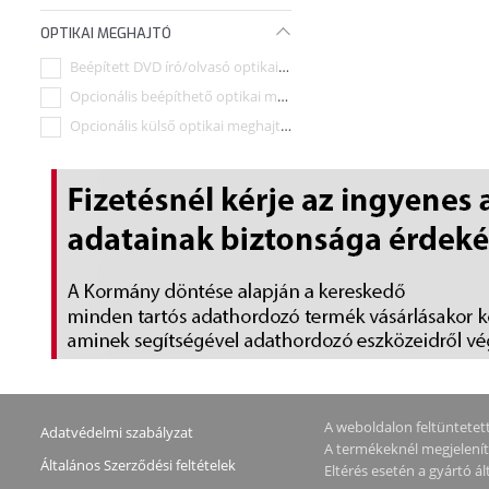
OPTIKAI MEGHAJTÓ
Beépített DVD író/olvasó optikai meghajtó
Opcionális beépíthető optikai meghajtó (Külön megv
Opcionális külső optikai meghajtó (Külön megvásáro
A weboldalon feltüntetett 
Adatvédelmi szabályzat
A termékeknél megjeleníte
Általános Szerződési feltételek
Eltérés esetén a gyártó 