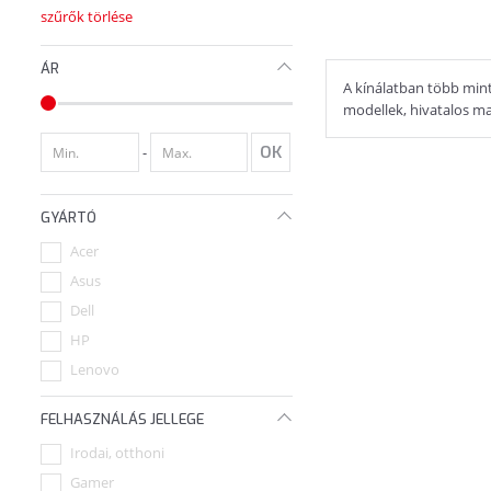
szűrők törlése
ÁR
A kínálatban több mint
modellek, hivatalos mag
-
GYÁRTÓ
Acer
Asus
Dell
HP
Lenovo
FELHASZNÁLÁS JELLEGE
Irodai, otthoni
Gamer