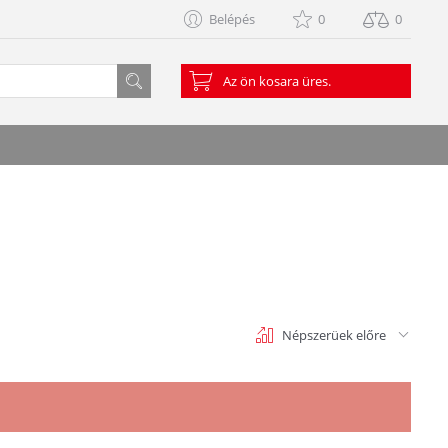
Belépés
0
0
Az ön kosara üres.
Népszerüek előre