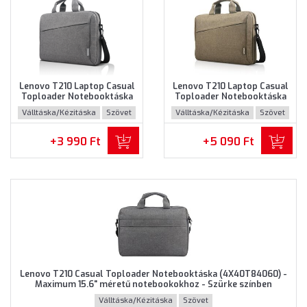
Lenovo T210 Laptop Casual
Lenovo T210 Laptop Casual
Toploader Notebooktáska
Toploader Notebooktáska
(GX40Q17231) - Maximum
(GX40Q17232) - Maximum
Válltáska/Kézitáska
Szövet
Válltáska/Kézitáska
Szövet
15.6" méretű notebookokhoz
15.6" méretű notebookokhoz
- Szürke színben
- Barna színben
+3 990 Ft
+5 090 Ft
Lenovo T210 Casual Toploader Notebooktáska (4X40T84060) -
Maximum 15.6" méretű notebookokhoz - Szürke színben
Válltáska/Kézitáska
Szövet