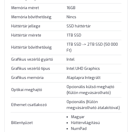
Memória méret
16GB
Memória bővíthetőség
Nincs
Háttértár jellege
SSD háttértár
Háttértár mérete
1TB SSD
1TB SSD -> 2TB SSD (50 000
Háttértár bővíthetőség
Ft)
Grafikus vezérlő gyártó
Intel
Grafikus vezérlő típus
Intel UHD Graphics
Grafikus memória
Alaplapra Integrált
Opcionális külső meghajtó
Optikai meghajtó
(Külön megvásárolható)
Opcionális (Külön
Ethernet csatlakozó
megvásárolható átalakítóval)
Magyar
Billentyűzet
Háttérvilágítású
NumPad