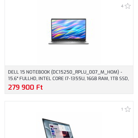
GRAFITSZÜRKE SZÍNBEN
4
DELL 15 NOTEBOOK (DC15250_RPLU_007_M_HOM) -
15.6" FULLHD, INTEL CORE I7-1355U, 16GB RAM, 1TB SSD,
MAGYAR BILLENTYŰZET, WINDOWS 11 HOME, 3 ÉV
279 900 Ft
GARANCIA, EZÜST SZÍNBEN
1