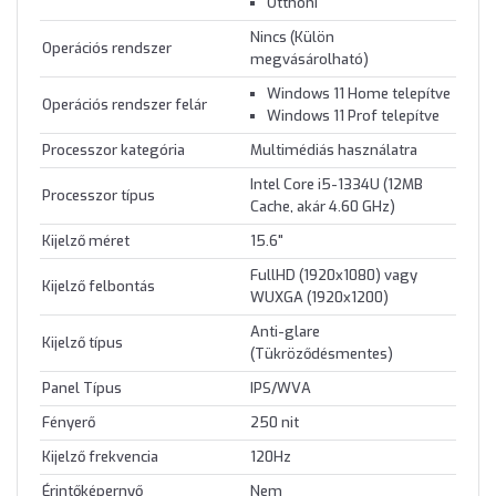
Otthoni
Nincs (Külön
Operációs rendszer
megvásárolható)
Windows 11 Home telepítve
Operációs rendszer felár
Windows 11 Prof telepítve
Processzor kategória
Multimédiás használatra
Intel Core i5-1334U (12MB
Processzor típus
Cache, akár 4.60 GHz)
Kijelző méret
15.6"
FullHD (1920x1080) vagy
Kijelző felbontás
WUXGA (1920x1200)
Anti-glare
Kijelző típus
(Tükröződésmentes)
Panel Típus
IPS/WVA
Fényerő
250 nit
Kijelző frekvencia
120Hz
Érintőképernyő
Nem