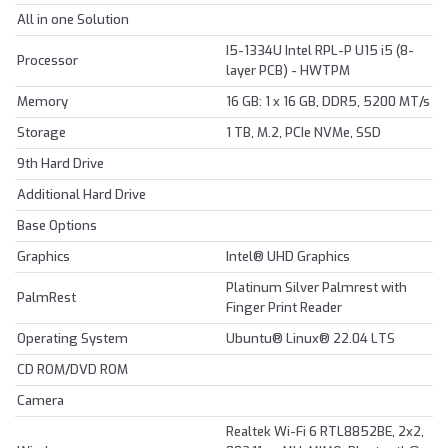
All in one Solution
I5-1334U Intel RPL-P U15 i5 (8-
Processor
layer PCB) - HWTPM
Memory
16 GB: 1 x 16 GB, DDR5, 5200 MT/s
Storage
1 TB, M.2, PCIe NVMe, SSD
9th Hard Drive
Additional Hard Drive
Base Options
Graphics
Intel® UHD Graphics
Platinum Silver Palmrest with
PalmRest
Finger Print Reader
Operating System
Ubuntu® Linux® 22.04 LTS
CD ROM/DVD ROM
Camera
Realtek Wi-Fi 6 RTL8852BE, 2x2,