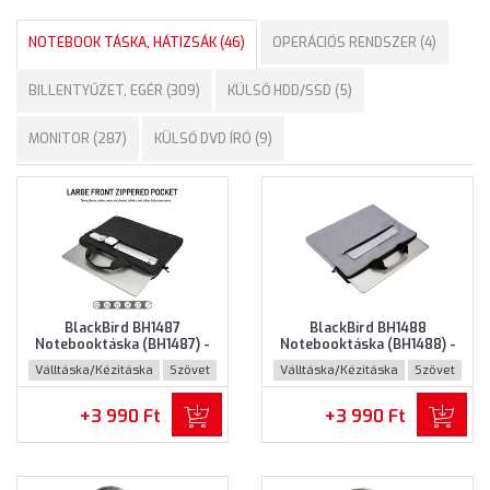
NOTEBOOK TÁSKA, HÁTIZSÁK (46)
OPERÁCIÓS RENDSZER (4)
BILLENTYŰZET, EGÉR (309)
KÜLSŐ HDD/SSD (5)
MONITOR (287)
KÜLSŐ DVD ÍRÓ (9)
BlackBird BH1487
BlackBird BH1488
Notebooktáska (BH1487) -
Notebooktáska (BH1488) -
Maximum 15.6" méretű
Maximum 15.6" méretű
Válltáska/Kézitáska
Szövet
Válltáska/Kézitáska
Szövet
notebookokhoz - Fekete
notebookokhoz - Szürke
színben
színben
+3 990 Ft
+3 990 Ft