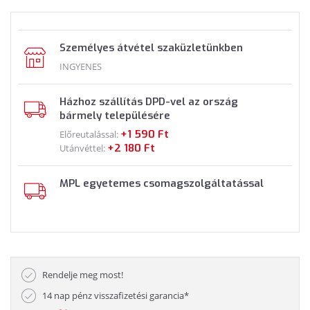
Személyes átvétel szaküzletünkben
INGYENES
Házhoz szállítás DPD-vel az ország
bármely településére
+1 590 Ft
Előreutalással:
+2 180 Ft
Utánvéttel:
MPL egyetemes csomagszolgáltatással
Rendelje meg most!
14 nap pénz visszafizetési garancia*