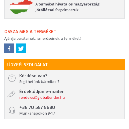
A terméket
hivatalos magyarországi
jótállással
forgalmazzuk!
OSSZA MEG A TERMÉKET
Ajánlja barátainak, ismerőseinek, a terméket!
ÜGYFÉLSZOLGÁLAT
Kérdése van?
Segíthetünk bármiben?
Érdeklődjön e-mailen
rendeles@globaltender.hu
+36 70 587 8680
Munkanapokon 9-17