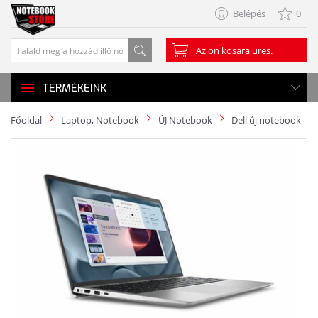
Belépés
0
Az ön kosara üres.
TERMÉKEINK
Főoldal
Laptop, Notebook
ÚJ Notebook
Dell új notebook