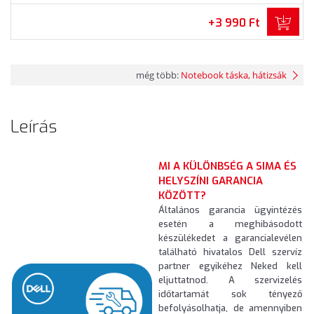
+3 990 Ft
még több:
Notebook táska, hátizsák
Leírás
MI A KÜLÖNBSÉG A SIMA ÉS
HELYSZÍNI GARANCIA
KÖZÖTT?
Általános garancia ügyintézés
esetén a meghibásodott
készülékedet a garancialevélen
található hivatalos Dell szervíz
partner egyikéhez Neked kell
eljuttatnod. A szervizelés
időtartamát sok tényező
befolyásolhatja, de amennyiben