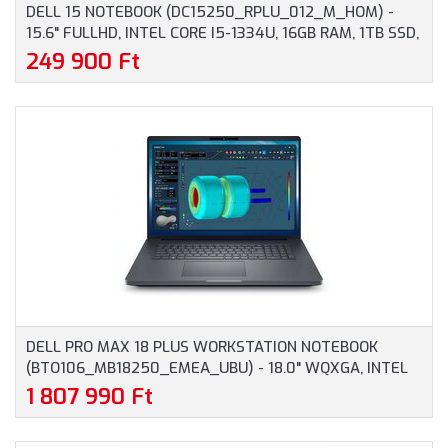
DELL 15 NOTEBOOK (DC15250_RPLU_012_M_HOM) -
15.6" FULLHD, INTEL CORE I5-1334U, 16GB RAM, 1TB SSD,
MAGYAR BILLENTYŰZET, WINDOWS 11 HOME, 3 ÉV
249 900 Ft
GARANCIA, EZÜST SZÍNBEN
DELL PRO MAX 18 PLUS WORKSTATION NOTEBOOK
(BTO106_MB18250_EMEA_UBU) - 18.0" WQXGA, INTEL
CORE ULTRA 9-285HX, 32GB RAM, 1TB SSD, NVIDIA RTX
1 807 990 Ft
PRO 3000 BLACKWELL 12GB, MAGYAR BILLENTYŰZET,
OPERÁCIÓS RENDSZER NÉLKÜL, 3 ÉV GARANCIA,