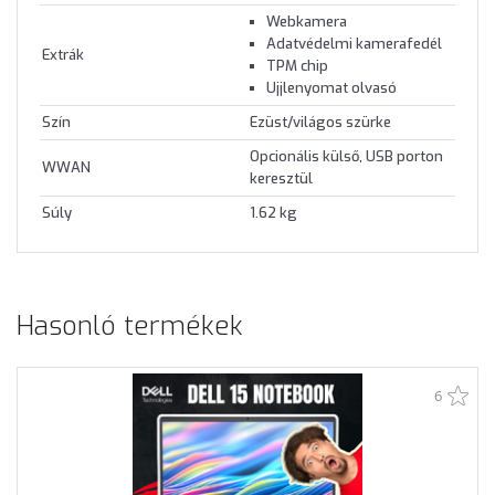
Webkamera
Adatvédelmi kamerafedél
Extrák
TPM chip
Ujjlenyomat olvasó
Szín
Ezüst/világos szürke
Opcionális külső, USB porton
WWAN
keresztül
Súly
1.62 kg
Hasonló termékek
6