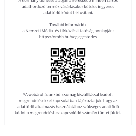
A Kormány döntése alapján a kereskedő minden tartós
adathordozó termék vásárlásakor köteles ingyenes
adattörlő kódot biztosítani.
További információk
a Nemzeti Média- és Hírközlési Hatóság honlapján:
https://nmhh.hu/veglegestorles
*A webáruházunkból csomag kiszállítással leadott
megrendelésekkel kapcsolatban tájékoztatjuk, hogy az
adattörlő alkalmazás használatához szükséges adattörlő
kódot a megrendeléshez kapcsolódó számlán tüntetjük fel.