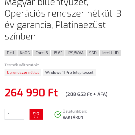
Magyar billentyűzet,
Operációs rendszer nélkül, 3
év garancia, Platinaezüst
színben
Dell
NoOS
Core i5
15.6"
IPS/WVA
SSD
Intel UHD
Termék változatok:
Oprendszer nélkül
Windows 11 Pro telepítéssel
264 990 Ft
(208 653 Ft + ÁFA)
Üzletünkben:
RAKTÁRON