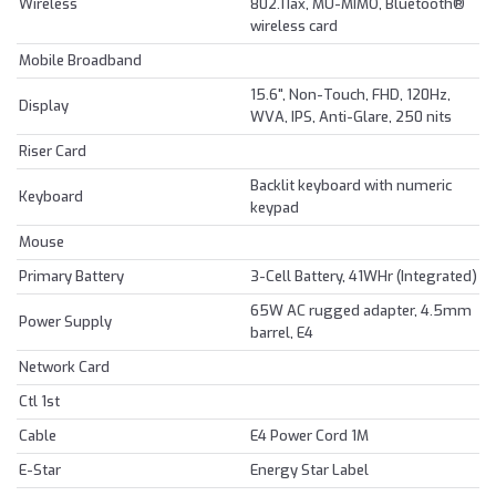
Wireless
802.11ax, MU-MIMO, Bluetooth®
wireless card
Mobile Broadband
15.6", Non-Touch, FHD, 120Hz,
Display
WVA, IPS, Anti-Glare, 250 nits
Riser Card
Backlit keyboard with numeric
Keyboard
keypad
Mouse
Primary Battery
3-Cell Battery, 41WHr (Integrated)
65W AC rugged adapter, 4.5mm
Power Supply
barrel, E4
Network Card
Ctl 1st
Cable
E4 Power Cord 1M
E-Star
Energy Star Label