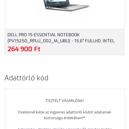
DELL PRO 15 ESSENTIAL NOTEBOOK
(PV15250_RPLU_002_M_UBU) - 15.6" FULLHD, INTEL
CORE I7-1355U, 16GB RAM, 512GB SSD, MAGYAR
264 900 Ft
BILLENTYŰZET, OPERÁCIÓS RENDSZER NÉLKÜL, 3 ÉV
GARANCIA, PLATINAEZÜST SZÍNBEN
Adattörlő kód
TISZTELT VÁSÁRLÓNK!
Fizetésnél kérje az ingyenes adattörlő kódot adatainak
biztonsága érdekében!*