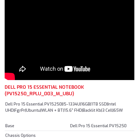
DELL PRO 15 ESSENTIAL NOTEBOOK
(PV15250_RPLU_003_M_UBU)
Dell Pro 15 Essential PV15250|I5-1334U|16GB|1TB SSD|Intel
UHD|FgrPr|Ubuntu|WLAN + BT|15.6" FHD|Backlit Kb|3 Cell|65W
Base
Dell Pro 15 Essential PV15250
Chassis Options