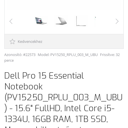
Kedvencekhez
Azonosító: #22573
Model:
PV15250_RPLU_003_M_UBU
Frissítve: 32
perce
Dell Pro 15 Essential
Notebook
(PV15250_RPLU_003_M_UBU
) - 15.6" FullHD, Intel Core i5-
1334U, 16GB RAM, 1TB SSD,