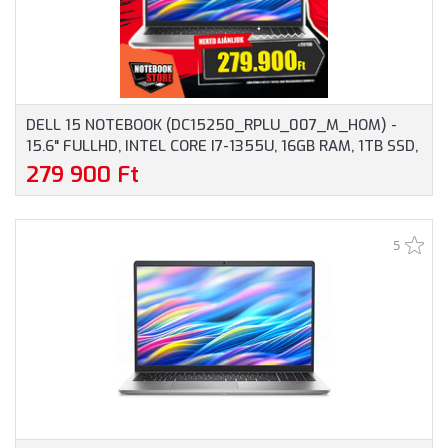
DELL 15 NOTEBOOK (DC15250_RPLU_007_M_HOM) -
15.6" FULLHD, INTEL CORE I7-1355U, 16GB RAM, 1TB SSD,
MAGYAR BILLENTYŰZET, WINDOWS 11 HOME, 3 ÉV
279 900 Ft
GARANCIA, EZÜST SZÍNBEN
5