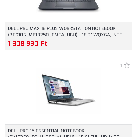
DELL PRO MAX 18 PLUS WORKSTATION NOTEBOOK
(BTO106_MB18250_EMEA_UBU) - 18.0" WQXGA, INTEL
CORE ULTRA 9-285HX, 32GB RAM, 1TB SSD, NVIDIA RTX
1 808 990 Ft
PRO 3000 BLACKWELL 12GB, MAGYAR BILLENTYŰZET,
OPERÁCIÓS RENDSZER NÉLKÜL, 3 ÉV GARANCIA,
GRAFITSZÜRKE SZÍNBEN
1
DELL PRO 15 ESSENTIAL NOTEBOOK