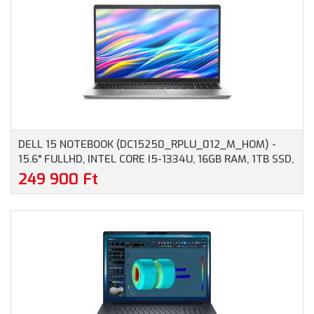
DELL 15 NOTEBOOK (DC15250_RPLU_012_M_HOM) -
15.6" FULLHD, INTEL CORE I5-1334U, 16GB RAM, 1TB SSD,
MAGYAR BILLENTYŰZET, WINDOWS 11 HOME, 3 ÉV
249 900 Ft
GARANCIA, EZÜST SZÍNBEN