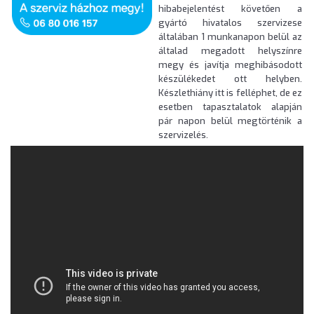
hibabejelentést követően a
gyártó hivatalos szervizese
általában 1 munkanapon belül az
általad megadott helyszínre
megy és javítja meghibásodott
készülékedet ott helyben.
Készlethiány itt is felléphet, de ez
esetben tapasztalatok alapján
pár napon belül megtörténik a
szervizelés.