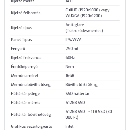
Kijelző méret
14.0"
FullHD (1920x1080) vagy
Kijelző felbontás
WUXGA (1920x1200)
Anti-glare
Kijelző típus
(Tükröződésmentes)
Panel Típus
IPS/WVA
Fényerő
250 nit
Kijelző frekvencia
60Hz
Érintőképernyő
Nem
Memória méret
16GB
Memória bővíthetőség
Bővíthető 32GB-ig
Háttértár jellege
SSD háttértár
Háttértár mérete
512GB SSD
512GB SSD -> 1TB SSD (30
Háttértár bővíthetőség
000 Ft)
Grafikus vezérlő gyártó
Intel