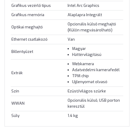
Grafikus vezérlő típus
Intel Arc Graphics
Grafikus memória
Alaplapra Integrált
Opcionális külső meghajtó
Optikai meghajtó
(Külön megvásárolható)
Ethernet csatlakozó
Van
Magyar
Billentyűzet
Háttérvilágítású
Webkamera
Adatvédelmi kamerafedél
Extrák
TPM chip
Ujjlenyomat olvasó
Szín
Ezüst/világos szürke
Opcionális külső, USB porton
WWAN
keresztül
Súly
1.4 kg