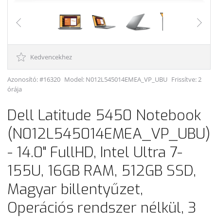
Kedvencekhez
Azonosító: #16320
Model:
N012L545014EMEA_VP_UBU
Frissítve: 2
órája
Dell Latitude 5450 Notebook
(N012L545014EMEA_VP_UBU)
- 14.0" FullHD, Intel Ultra 7-
155U, 16GB RAM, 512GB SSD,
Magyar billentyűzet,
Operációs rendszer nélkül, 3