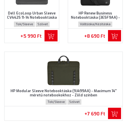
Dell EcoLoop Urban Sleeve
HP Renew Business
CV4425 11-14 Notebooktáska
Notebooktáska (3E5F9AA) -
(460-BDWQ) - Maximum 14"
Maximum 14.0" méretű
Tok/Sleeve
Szövet
Válltáska/Kézitáska
méretű notebookokhoz,
notebookokhoz - Fekete
Szürke színben
színben
Újrahasznosított műanyag
+5 990 Ft
+8 690 Ft
HP Modular Sleeve Notebooktáska (9J499AA) - Maximum 14"
méretű notebookokhoz - Zöld színben
Tok/Sleeve
Szövet
+7 690 Ft