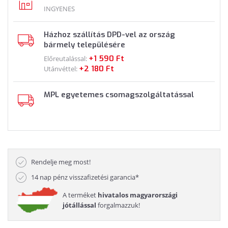
INGYENES
Házhoz szállítás DPD-vel az ország
bármely településére
+1 590 Ft
Előreutalással:
+2 180 Ft
Utánvéttel:
MPL egyetemes csomagszolgáltatással
Rendelje meg most!
14 nap pénz visszafizetési garancia*
A terméket
hivatalos magyarországi
jótállással
forgalmazzuk!