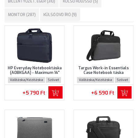
BILLENTYŰZET, EGÉR (310)
KÜLSŐ HDD/SSD (5)
MONITOR (287)
KÜLSŐ DVD ÍRÓ (9)
HP Everyday Notebooktáska
Targus Work-in Essentials
(A08KGAA) - Maximum 14"
Case Notebook táska
méretű notebookokhoz
(TED007GL) - Maximum 14.0"
Válltáska/Kézitáska
Szövet
Válltáska/Kézitáska
Szövet
méretű notebokhoz -
Fekete-szürke színben
+5 790 Ft
+6 590 Ft