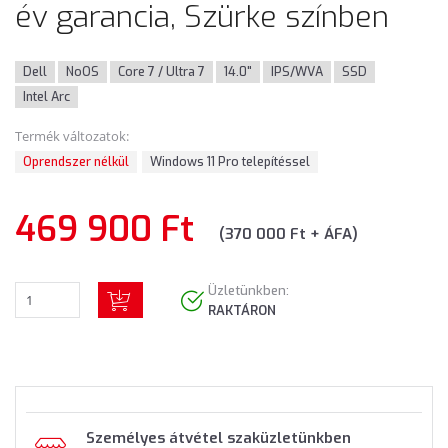
év garancia, Szürke színben
Dell
NoOS
Core 7 / Ultra 7
14.0"
IPS/WVA
SSD
Intel Arc
Termék változatok:
Oprendszer nélkül
Windows 11 Pro telepítéssel
469 900 Ft
(370 000 Ft + ÁFA)
Üzletünkben:
RAKTÁRON
Személyes átvétel szaküzletünkben