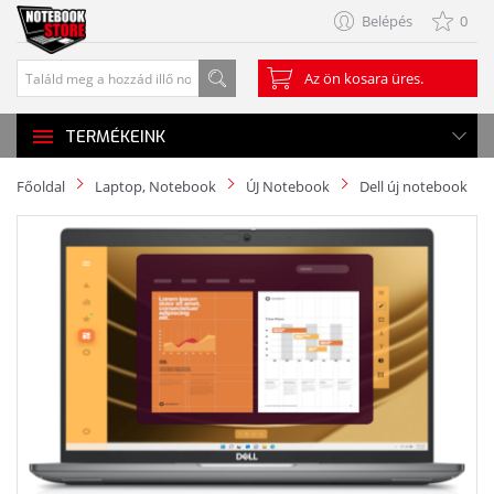
Belépés
0
Az ön kosara üres.
TERMÉKEINK
Főoldal
Laptop, Notebook
ÚJ Notebook
Dell új notebook