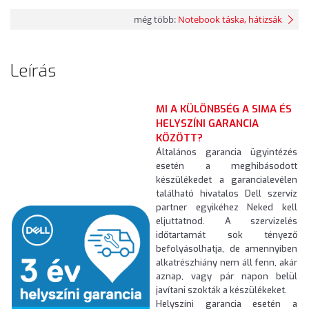
még több:
Notebook táska, hátizsák
Leírás
MI A KÜLÖNBSÉG A SIMA ÉS
HELYSZÍNI GARANCIA
KÖZÖTT?
Általános garancia ügyintézés
esetén a meghibásodott
készülékedet a garancialevélen
található hivatalos Dell szervíz
partner egyikéhez Neked kell
eljuttatnod. A szervizelés
időtartamát sok tényező
befolyásolhatja, de amennyiben
alkatrészhiány nem áll fenn, akár
aznap, vagy pár napon belül
javítani szokták a készülékeket.
Helyszíni garancia esetén a