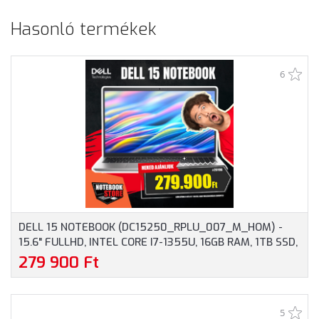
Hasonló termékek
6
DELL 15 NOTEBOOK (DC15250_RPLU_007_M_HOM) -
15.6" FULLHD, INTEL CORE I7-1355U, 16GB RAM, 1TB SSD,
MAGYAR BILLENTYŰZET, WINDOWS 11 HOME, 3 ÉV
279 900 Ft
GARANCIA, EZÜST SZÍNBEN
5