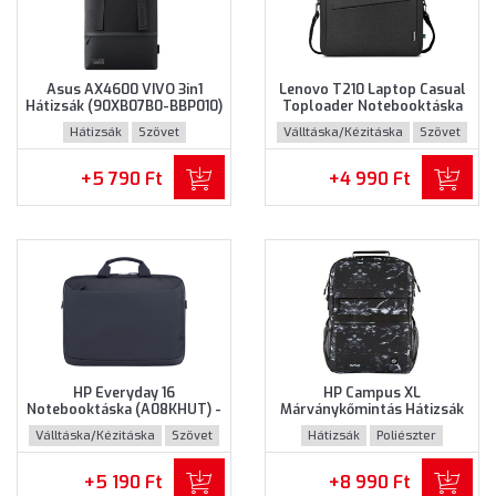
Asus AX4600 VIVO 3in1
Lenovo T210 Laptop Casual
Hátizsák (90XB07B0-BBP010)
Toploader Notebooktáska
- Maximum 16" méretű
(GX41L83769) - Maximum
Hátizsák
Szövet
Válltáska/Kézitáska
Szövet
notebookokhoz - Fekete
15.6" méretű notebookokhoz
színben
- Fekete színben
+5 790 Ft
+4 990 Ft
HP Everyday 16
HP Campus XL
Notebooktáska (A08KHUT) -
Márványkőmintás Hátizsák
Maximum 16" méretű
(7K0E2AA) - Maximum 16.1"
Válltáska/Kézitáska
Szövet
Hátizsák
Poliészter
notebookokhoz - Szürke
méretű notebookokhoz,
színben
Márványkőmintás színben
+5 190 Ft
+8 990 Ft