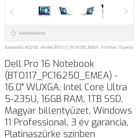
Kedvencekhez
Azonosító: #22132
Model:
BTO117_PC16250_EMEA
Frissítve: 15 perce
Dell Pro 16 Notebook
(BTO117_PC16250_EMEA) -
16.0" WUXGA, Intel Core Ultra
5-235U, 16GB RAM, 1TB SSD,
Magyar billentyűzet, Windows
11 Professional, 3 év garancia,
Platinaszürke színben