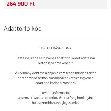
CORE I7-1355U, 16GB RAM, 512GB SSD, MAGYAR
264 900 Ft
BILLENTYŰZET, OPERÁCIÓS RENDSZER NÉLKÜL, 3 ÉV
GARANCIA, PLATINAEZÜST SZÍNBEN
Adattörlő kód
TISZTELT VÁSÁRLÓNK!
Fizetésnél kérje az ingyenes adattörlő kódot adatainak
biztonsága érdekében!*
A Kormány döntése alapján a kereskedő minden tartós
adathordozó termék vásárlásakor köteles ingyenes
adattörlő kódot biztosítani.
További információk
a Nemzeti Média- és Hírközlési Hatóság honlapján:
https://nmhh.hu/veglegestorles