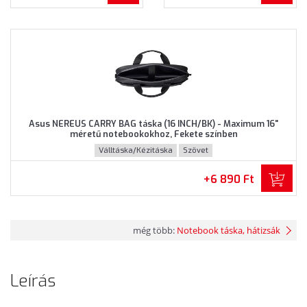
Asus NEREUS CARRY BAG táska (16 INCH/BK) - Maximum 16"
méretű notebookokhoz, Fekete színben
Válltáska/Kézitáska
Szövet
+6 890 Ft
még több:
Notebook táska, hátizsák
Leírás