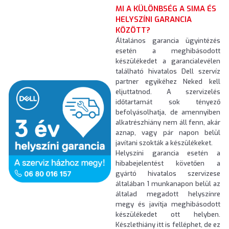
MI A KÜLÖNBSÉG A SIMA ÉS
HELYSZÍNI GARANCIA
KÖZÖTT?
Általános garancia ügyintézés
esetén a meghibásodott
készülékedet a garancialevélen
található hivatalos Dell szervíz
partner egyikéhez Neked kell
eljuttatnod. A szervizelés
időtartamát sok tényező
befolyásolhatja, de amennyiben
alkatrészhiány nem áll fenn, akár
aznap, vagy pár napon belül
javítani szokták a készülékeket.
Helyszíni garancia esetén a
hibabejelentést követően a
gyártó hivatalos szervizese
általában 1 munkanapon belül az
általad megadott helyszínre
megy és javítja meghibásodott
készülékedet ott helyben.
Készlethiány itt is felléphet, de ez