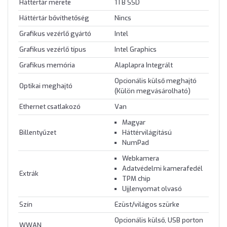
Háttértár mérete
1TB SSD
Háttértár bővíthetőség
Nincs
Grafikus vezérlő gyártó
Intel
Grafikus vezérlő típus
Intel Graphics
Grafikus memória
Alaplapra Integrált
Opcionális külső meghajtó
Optikai meghajtó
(Külön megvásárolható)
Ethernet csatlakozó
Van
Magyar
Billentyűzet
Háttérvilágítású
NumPad
Webkamera
Adatvédelmi kamerafedél
Extrák
TPM chip
Ujjlenyomat olvasó
Szín
Ezüst/világos szürke
Opcionális külső, USB porton
WWAN