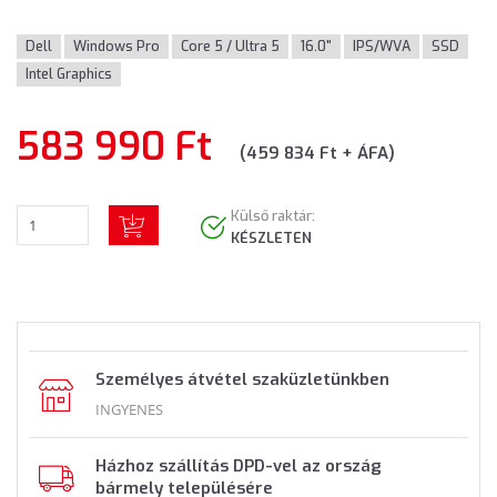
Dell
Windows Pro
Core 5 / Ultra 5
16.0"
IPS/WVA
SSD
Intel Graphics
583 990 Ft
(459 834 Ft + ÁFA)
Külső raktár:
KÉSZLETEN
Személyes átvétel szaküzletünkben
INGYENES
Házhoz szállítás DPD-vel az ország
bármely településére