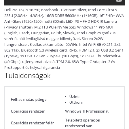
Dell Pro 16 (PC16250) notebook - Platinum silver, Intel Core Ultra 5
235U (2.0GHz - 4.9GHz), 16GB DDR5 5600MHz (1*16GB), 16" FHD+ WVA
Anti-Glare (1920x1200 matt) 300nits LED IPS + FHD HDR IR kamera
(Privacy shutter), M.2 1TB PCIe NVMe SSD, Windows 11 Pro MUI
(English, Czech, Hungarian, Polish, Slovak), Intel Graphics grafikus
vezérlő, háttérvilágítású magyar billentyűzet, Stereo 2x2W
hangrendszer, 3 cellás akkumulátor 55WHr, Intel Wi-Fi 6E AX211, 2x2,
802.11ax, Bluetooth 5.3 wireless card, RJ-45, HDMI 2.1, 2x USB 3.2 Gen1
(Type-A), 1x USB 3.2 Gen 2 Type-C (10 Gbps), 1x USB-C Thunderbolt 4
(40 Gbps), ujjlenyomat olvasó, TPM 2.0, 65W Type-C Adapter, 3 év
ProSupport és helyszíni garancia
Tulajdonságok
Üzleti
Felhasználás jellege
Otthoni
Operációs rendszer
Windows 11 Professional
Telepített operációs
Operációs rendszer felár
rendszerrel van