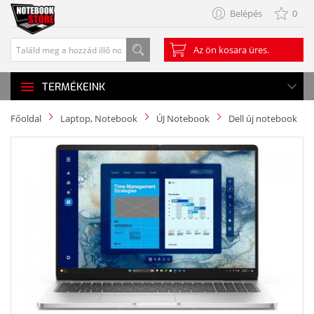
Belépés
0
Az ön kosara üres.
TERMÉKEINK
Főoldal
Laptop, Notebook
ÚJ Notebook
Dell új notebook