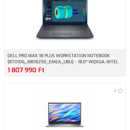
DELL PRO MAX 18 PLUS WORKSTATION NOTEBOOK
(BTO106_MB18250_EMEA_UBU) - 18.0" WQXGA, INTEL
CORE ULTRA 9-285HX, 32GB RAM, 1TB SSD, NVIDIA RTX
1 807 990 Ft
PRO 3000 BLACKWELL 12GB, MAGYAR BILLENTYŰZET,
OPERÁCIÓS RENDSZER NÉLKÜL, 3 ÉV GARANCIA,
GRAFITSZÜRKE SZÍNBEN
4