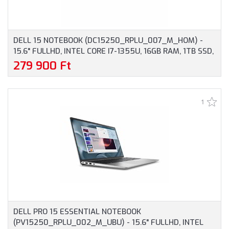
DELL 15 NOTEBOOK (DC15250_RPLU_007_M_HOM) -
15.6" FULLHD, INTEL CORE I7-1355U, 16GB RAM, 1TB SSD,
MAGYAR BILLENTYŰZET, WINDOWS 11 HOME, 3 ÉV
279 900 Ft
GARANCIA, EZÜST SZÍNBEN
1
DELL PRO 15 ESSENTIAL NOTEBOOK
(PV15250_RPLU_002_M_UBU) - 15.6" FULLHD, INTEL