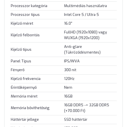
Processzor kategória
Multimédiás használatra
Processzor típus
Intel Core 5 / Ultra 5
Kijelző méret
16.0"
FullHD (1920x1080) vagy
Kijelző felbontás
WUXGA (1920x1200)
Anti-glare
Kijelző típus
(Tükröződésmentes)
Panel Típus
IPS/WVA
Fényerő
300 nit
Kijelző frekvencia
120Hz
Érintőképernyő
Nem
Memória méret
16GB
16GB DDR5 -> 32GB DDR5
Memória bővíthetőség
(+70.000 Ft)
Háttértár jellege
SSD háttértár