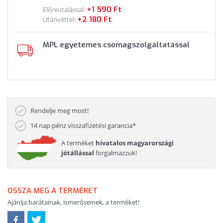
+1 590 Ft
Előreutalással:
+2 180 Ft
Utánvéttel:
MPL egyetemes csomagszolgáltatással
Rendelje meg most!
14 nap pénz visszafizetési garancia*
A terméket
hivatalos magyarországi
jótállással
forgalmazzuk!
OSSZA MEG A TERMÉKET
Ajánlja barátainak, ismerőseinek, a terméket!