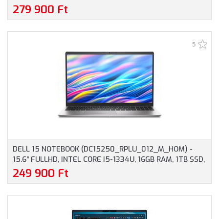
MAGYAR BILLENTYŰZET, WINDOWS 11 HOME, 3 ÉV
279 900 Ft
GARANCIA, EZÜST SZÍNBEN
5
DELL 15 NOTEBOOK (DC15250_RPLU_012_M_HOM) -
15.6" FULLHD, INTEL CORE I5-1334U, 16GB RAM, 1TB SSD,
MAGYAR BILLENTYŰZET, WINDOWS 11 HOME, 3 ÉV
249 900 Ft
GARANCIA, EZÜST SZÍNBEN