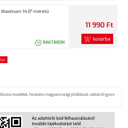
- Maximum 14.0" méretű
11 990 Ft
kosárba
RAKTÁRON
lsó
icota modellek, hivatalos magyarországi jótállással, raktárról gyors