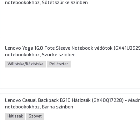
notebookokhoz, Sötétszürke színben
Lenovo Yoga 16.0 Tote Sleeve Notebook védőtok (GX41U392
notebookokhoz, Szürke színben
Válltáska/Kézitáska
Poliészter
Lenovo Casual Backpack B210 Hátizsák (GX40Q17228) - Max
notebookokhoz, Barna színben
Hátizsák
Szövet