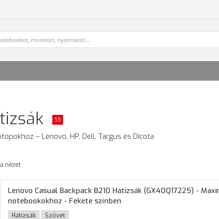
tizsák
55
ptopokhoz – Lenovo, HP, Dell, Targus és Dicota
ta nézet
Lenovo Casual Backpack B210 Hátizsák (GX40Q17225) - Max
notebookokhoz - Fekete színben
Hátizsák
Szövet