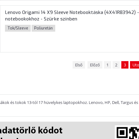
Lenovo Origami 14 X9 Sleeve Notebooktáska (4X41R83942) 
notebookokhoz - Szürke színben
Tok/Sleeve
Poliuretán
Első
Előző
1
2
3
Uto
kok és tokok 13-tól 17 hüvelykes laptopokhoz. Lenovo, HP, Dell, Targus és D