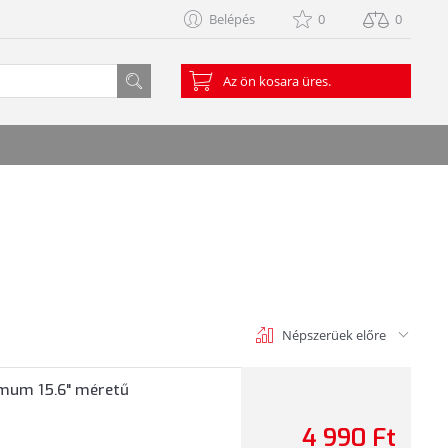
Belépés
0
0
Az ön kosara üres.
Népszerüek előre
imum 15.6" méretű
4 990 Ft