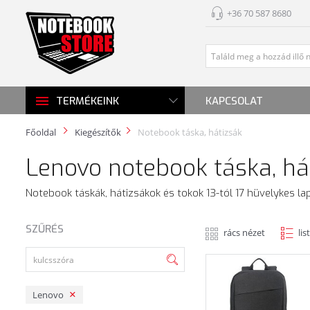
+36 70 587 8680
KAPCSOLAT
TERMÉKEINK
Főoldal
Kiegészítők
Notebook táska, hátizsák
Lenovo notebook táska, há
Notebook táskák, hátizsákok és tokok 13-tól 17 hüvelykes la
SZŰRÉS
rács nézet
lis
Lenovo