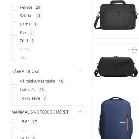
Fekete
29
Targus
+8
Szürke
14
Tucano
+1
Barna
1
Kék
5
Zöld
2
Piros
1
Lila
TÁSKA TÍPUSA
Válltáska/Kézitáska
18
Hátizsák
26
Tok/Sleeve
7
MAXIMÁLIS NOTEBOOK MÉRET
15.6"
17
13.3"
14.1"
6