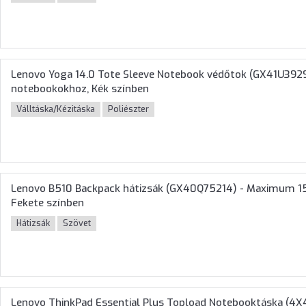
Lenovo Yoga 14.0 Tote Sleeve Notebook védőtok (GX41U392
notebookokhoz, Kék színben
Válltáska/Kézitáska
Poliészter
Lenovo B510 Backpack hátizsák (GX40Q75214) - Maximum 1
Fekete színben
Hátizsák
Szövet
Lenovo ThinkPad Essential Plus Topload Notebooktáska (4X