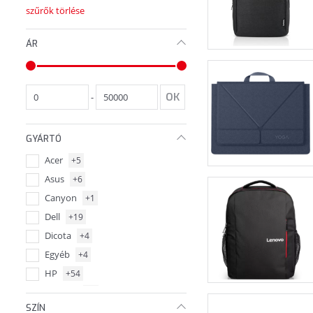
szűrők törlése
ÁR
-
GYÁRTÓ
Acer
+5
Asus
+6
Canyon
+1
Dell
+19
Dicota
+4
Egyéb
+4
HP
+54
Lenovo
55
SZÍN
Samsonite
+1