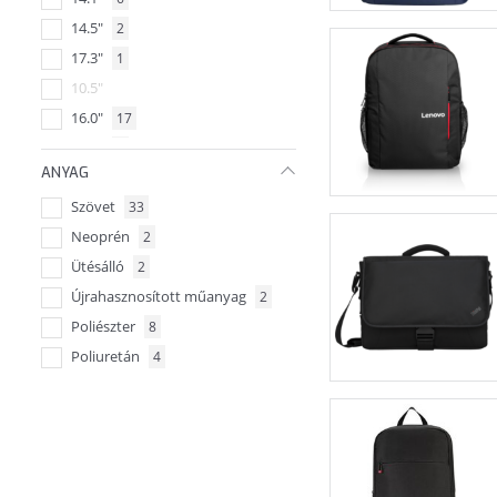
14.5"
2
17.3"
1
10.5"
16.0"
17
15.0"
1
ANYAG
14.0"
2
Szövet
33
17.0"
5
Neoprén
2
18.0"
Ütésálló
2
Újrahasznosított műanyag
2
Poliészter
8
Poliuretán
4