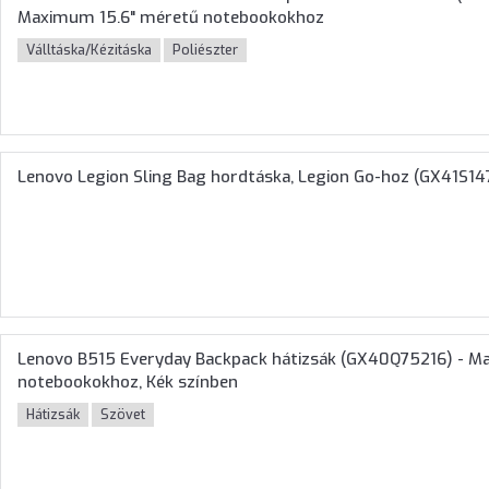
Maximum 15.6" méretű notebookokhoz
Válltáska/Kézitáska
Poliészter
Lenovo Legion Sling Bag hordtáska, Legion Go-hoz (GX41S147
Lenovo B515 Everyday Backpack hátizsák (GX40Q75216) - 
notebookokhoz, Kék színben
Hátizsák
Szövet