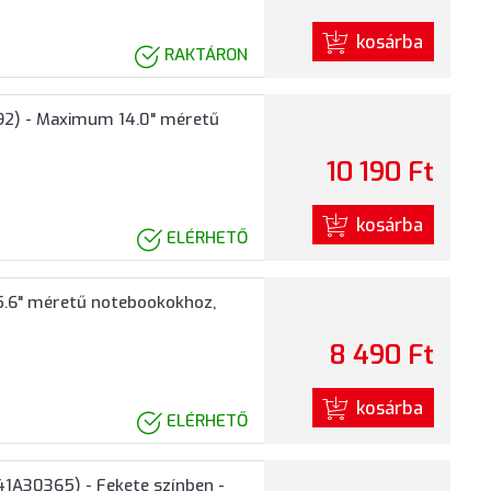
kosárba
RAKTÁRON
92) - Maximum 14.0" méretű
10 190 Ft
kosárba
ELÉRHETŐ
5.6" méretű notebookokhoz,
8 490 Ft
kosárba
ELÉRHETŐ
41A30365) - Fekete színben -