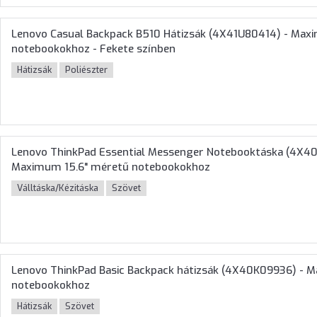
Lenovo Casual Backpack B510 Hátizsák (4X41U80414) - Max
notebookokhoz - Fekete színben
Hátizsák
Poliészter
Lenovo ThinkPad Essential Messenger Notebooktáska (4X40Y
Maximum 15.6" méretű notebookokhoz
Válltáska/Kézitáska
Szövet
Lenovo ThinkPad Basic Backpack hátizsák (4X40K09936) - 
notebookokhoz
Hátizsák
Szövet