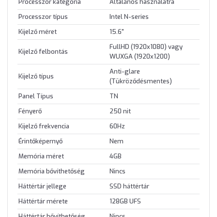
Processzor kategória
Általános használatra
Processzor típus
Intel N-series
Kijelző méret
15.6"
FullHD (1920x1080) vagy
Kijelző felbontás
WUXGA (1920x1200)
Anti-glare
Kijelző típus
(Tükröződésmentes)
Panel Típus
TN
Fényerő
250 nit
Kijelző frekvencia
60Hz
Érintőképernyő
Nem
Memória méret
4GB
Memória bővíthetőség
Nincs
Háttértár jellege
SSD háttértár
Háttértár mérete
128GB UFS
Háttértár bővíthetőség
Nincs