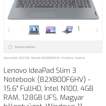
Kedvencekhez
Azonosító: #21799
Model:
82XB00F6HV
Frissítve: 3 perce
Lenovo IdeaPad Slim 3
Notebook (82XB00F6HV) -
15.6" FullHD, Intel N100, 4GB
RAM, 128GB UFS, Magyar