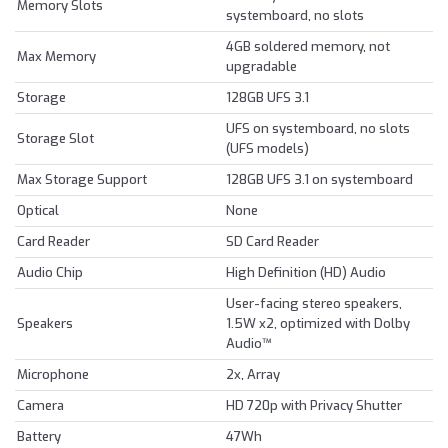
Memory Slots
systemboard, no slots
4GB soldered memory, not
Max Memory
upgradable
Storage
128GB UFS 3.1
UFS on systemboard, no slots
Storage Slot
(UFS models)
Max Storage Support
128GB UFS 3.1 on systemboard
Optical
None
Card Reader
SD Card Reader
Audio Chip
High Definition (HD) Audio
User-facing stereo speakers,
Speakers
1.5W x2, optimized with Dolby
Audio™
Microphone
2x, Array
Camera
HD 720p with Privacy Shutter
Battery
47Wh