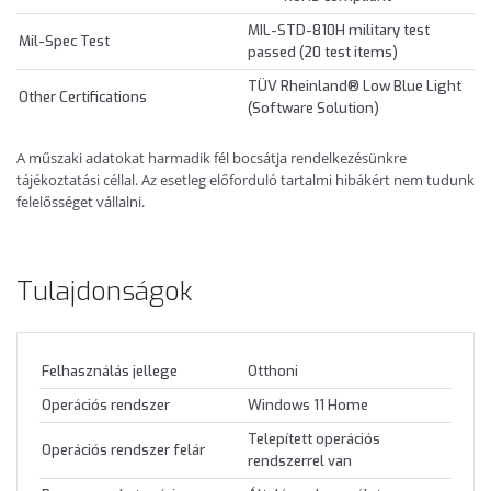
MIL-STD-810H military test
Mil-Spec Test
passed (20 test items)
TÜV Rheinland® Low Blue Light
Other Certifications
(Software Solution)
A műszaki adatokat harmadik fél bocsátja rendelkezésünkre
tájékoztatási céllal. Az esetleg előforduló tartalmi hibákért nem tudunk
felelősséget vállalni.
Tulajdonságok
Felhasználás jellege
Otthoni
Operációs rendszer
Windows 11 Home
Telepített operációs
Operációs rendszer felár
rendszerrel van