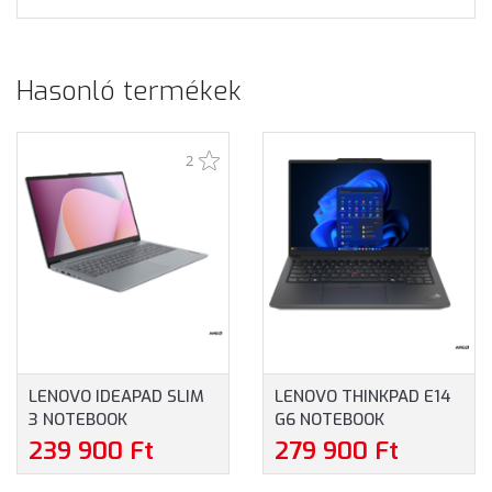
Hasonló termékek
2
LENOVO IDEAPAD SLIM
LENOVO THINKPAD E14
3 NOTEBOOK
G6 NOTEBOOK
(82XQ00TVHV) - 15.6"
(21M3002FCX) - 14.0"
239 900 Ft
279 900 Ft
FULLHD, AMD RYZEN 5-
WUXGA, AMD RYZEN 5-
7520U, 16GB RAM,
7535HS, 16GB RAM,