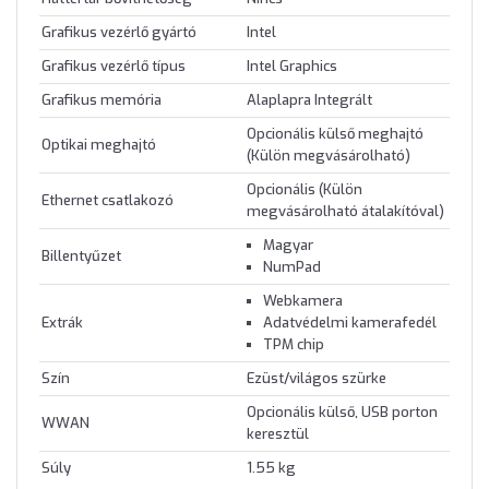
Grafikus vezérlő gyártó
Intel
Grafikus vezérlő típus
Intel Graphics
Grafikus memória
Alaplapra Integrált
Opcionális külső meghajtó
Optikai meghajtó
(Külön megvásárolható)
Opcionális (Külön
Ethernet csatlakozó
megvásárolható átalakítóval)
Magyar
Billentyűzet
NumPad
Webkamera
Extrák
Adatvédelmi kamerafedél
TPM chip
Szín
Ezüst/világos szürke
Opcionális külső, USB porton
WWAN
keresztül
Súly
1.55 kg