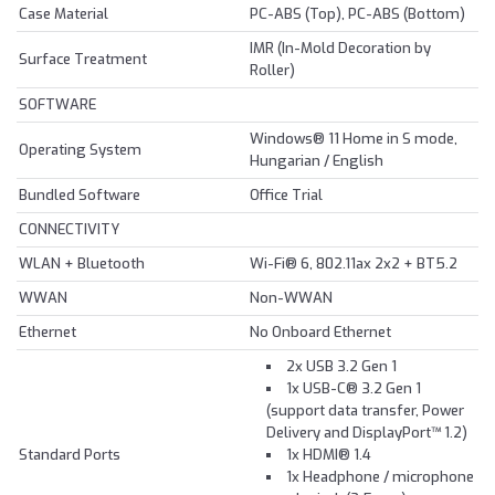
Case Material
PC-ABS (Top), PC-ABS (Bottom)
IMR (In-Mold Decoration by
Surface Treatment
Roller)
SOFTWARE
Windows® 11 Home in S mode,
Operating System
Hungarian / English
Bundled Software
Office Trial
CONNECTIVITY
WLAN + Bluetooth
Wi-Fi® 6, 802.11ax 2x2 + BT5.2
WWAN
Non-WWAN
Ethernet
No Onboard Ethernet
2x USB 3.2 Gen 1
1x USB-C® 3.2 Gen 1
(support data transfer, Power
Delivery and DisplayPort™ 1.2)
Standard Ports
1x HDMI® 1.4
1x Headphone / microphone