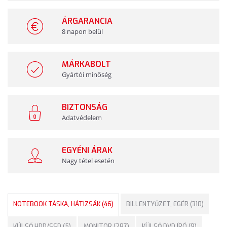
ÁRGARANCIA
8 napon belül
MÁRKABOLT
Gyártói minőség
BIZTONSÁG
Adatvédelem
EGYÉNI ÁRAK
Nagy tétel esetén
NOTEBOOK TÁSKA, HÁTIZSÁK (46)
BILLENTYŰZET, EGÉR (310)
KÜLSŐ HDD/SSD (5)
MONITOR (287)
KÜLSŐ DVD ÍRÓ (9)