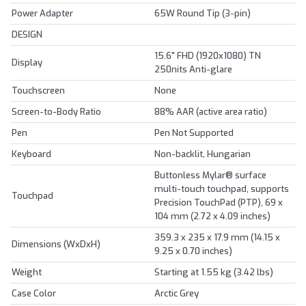
Power Adapter
65W Round Tip (3-pin)
DESIGN
15.6" FHD (1920x1080) TN
Display
250nits Anti-glare
Touchscreen
None
Screen-to-Body Ratio
88% AAR (active area ratio)
Pen
Pen Not Supported
Keyboard
Non-backlit, Hungarian
Buttonless Mylar® surface
multi-touch touchpad, supports
Touchpad
Precision TouchPad (PTP), 69 x
104 mm (2.72 x 4.09 inches)
359.3 x 235 x 17.9 mm (14.15 x
Dimensions (WxDxH)
9.25 x 0.70 inches)
Weight
Starting at 1.55 kg (3.42 lbs)
Case Color
Arctic Grey