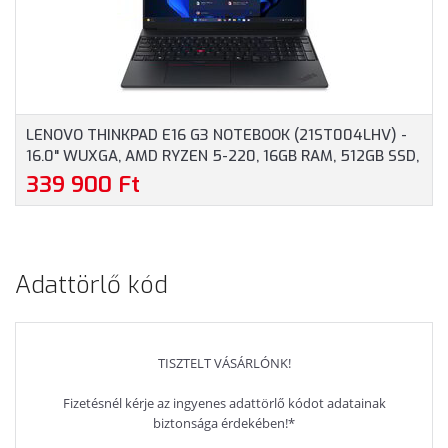
NÉLKÜL, 3 ÉV GARANCIA,
SZÍNBEN
SZÜRKE SZÍNBEN
LENOVO THINKPAD E16 G3 NOTEBOOK (21ST004LHV) -
16.0" WUXGA, AMD RYZEN 5-220, 16GB RAM, 512GB SSD,
MAGYAR BILLENTYŰZET, WINDOWS 11 PROFESSIONAL, 3
339 900 Ft
ÉV GARANCIA, FEKETE SZÍNBEN
Adattörlő kód
TISZTELT VÁSÁRLÓNK!
Fizetésnél kérje az ingyenes adattörlő kódot adatainak
biztonsága érdekében!*