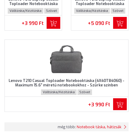
Toploader Notebooktáska
Toploader Notebooktáska
(GX40Q17231) - Maximum
(GX40Q17232) - Maximum
Válltáska/Kézitáska
Szövet
Válltáska/Kézitáska
Szövet
15.6" méretű notebookokhoz
15.6" méretű notebookokhoz
- Szürke színben
- Barna színben
+3 990 Ft
+5 090 Ft
Lenovo T210 Casual Toploader Notebooktáska (4X40T84060) -
Maximum 15.6" méretű notebookokhoz - Szürke színben
Válltáska/Kézitáska
Szövet
+3 990 Ft
még több:
Notebook táska, hátizsák