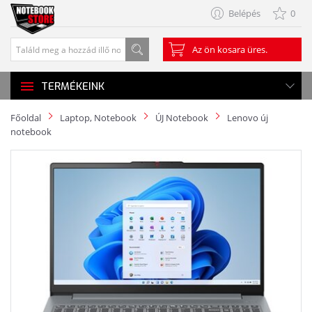
Belépés
0
Az ön kosara üres.
TERMÉKEINK
Főoldal
Laptop, Notebook
ÚJ Notebook
Lenovo új
notebook