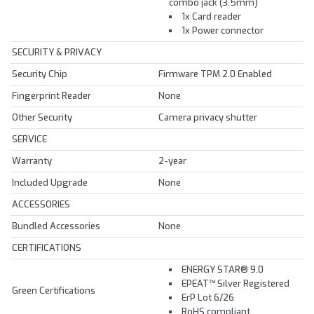
combo jack (3.5mm)
1x Card reader
1x Power connector
SECURITY & PRIVACY
Security Chip
Firmware TPM 2.0 Enabled
Fingerprint Reader
None
Other Security
Camera privacy shutter
SERVICE
Warranty
2-year
Included Upgrade
None
ACCESSORIES
Bundled Accessories
None
CERTIFICATIONS
ENERGY STAR® 9.0
EPEAT™ Silver Registered
Green Certifications
ErP Lot 6/26
RoHS compliant