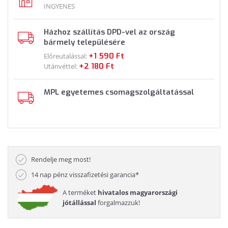
INGYENES
Házhoz szállítás DPD-vel az ország
bármely településére
+1 590 Ft
Előreutalással:
+2 180 Ft
Utánvéttel:
MPL egyetemes csomagszolgáltatással
Rendelje meg most!
14 nap pénz visszafizetési garancia*
A terméket
hivatalos magyarországi
jótállással
forgalmazzuk!