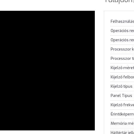
Felhasználás
Operációs r
Operációs re
Processzor k
Processzor t
Kijelző mére
Kijelző felb
Kijelző típus
Panel Típus
Kijelző frekv
Érintőképer
Memória mé
Háttértár jel