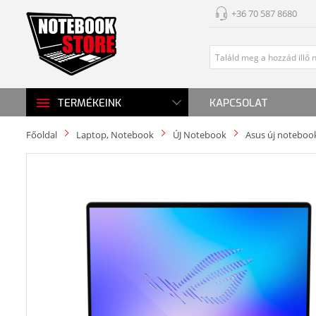
+36 70 587 8680
KAPCSOLAT
TERMÉKEINK
Főoldal
Laptop, Notebook
ÚJ Notebook
Asus új noteboo