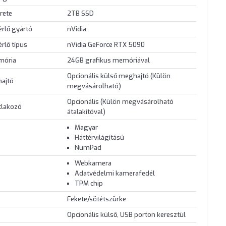
rete
2TB SSD
érlő gyártó
nVidia
érlő típus
nVidia GeForce RTX 5090
mória
24GB grafikus memóriával
Opcionális külső meghajtó (Külön
hajtó
megvásárolható)
Opcionális (Külön megvásárolható
tlakozó
átalakítóval)
Magyar
Háttérvilágítású
NumPad
Webkamera
Adatvédelmi kamerafedél
TPM chip
Fekete/sötétszürke
Opcionális külső, USB porton keresztül