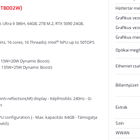
-TB002W)
Háttértár mé
Grafikus vez
ra 9 386H, 64GB, 2TB M.2, RTX 5090 24GB,
Grafikus vez
Grafikus me
®
z, 16 cores, 16 Threads); Intel
NPU up to 50TOPS
Optikai meg
 115W+20W Dynamic Boost)
Ethernet csa
, 135W+25W Dynamic Boost)
Billentyűzet
ti-reflection(AR) display - Képfrissítés: 240Hz - G-
s
Extrák
configuration.) - Max. kapacitás :64GB - Támogatja
Szín
hető)
WWAN