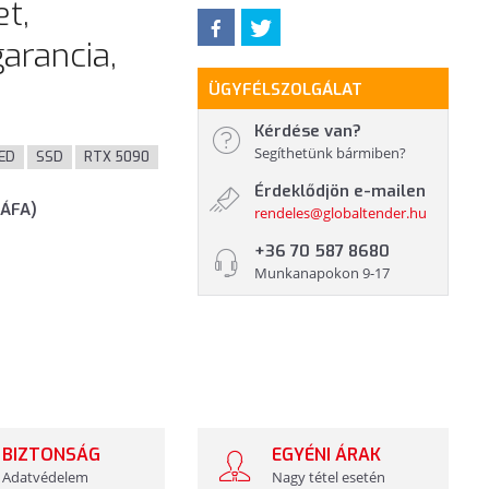
t,
arancia,
ÜGYFÉLSZOLGÁLAT
Kérdése van?
Segíthetünk bármiben?
ED
SSD
RTX 5090
Érdeklődjön e-mailen
 ÁFA)
rendeles@globaltender.hu
+36 70 587 8680
Munkanapokon 9-17
BIZTONSÁG
EGYÉNI ÁRAK
Adatvédelem
Nagy tétel esetén