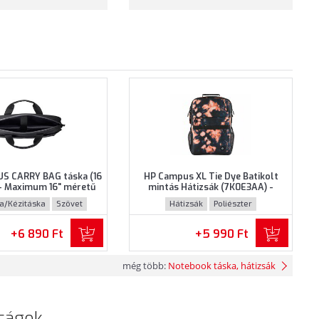
S CARRY BAG táska (16
HP Campus XL Tie Dye Batikolt
- Maximum 16" méretű
mintás Hátizsák (7K0E3AA) -
khoz, Fekete színben
Maximum 16.1" méretű
ka/Kézitáska
Szövet
Hátizsák
Poliészter
notebookokhoz - Tie Dye Batikolt
mintás színben
+6 890 Ft
+5 990 Ft
még több:
Notebook táska, hátizsák
ságok