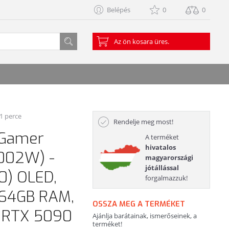
Belépés
0
0
Az ön kosara üres.
21 perce
Rendelje meg most!
 Gamer
A terméket
hivatalos
002W) -
magyarországi
jótállással
0) OLED,
forgalmazzuk!
, 64GB RAM,
OSSZA MEG A TERMÉKET
e RTX 5090
Ajánlja barátainak, ismerőseinek, a
terméket!