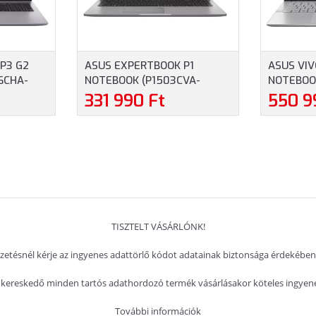
P3 G2
ASUS EXPERTBOOK P1
ASUS VIV
6CHA-
NOTEBOOK (P1503CVA-
NOTEBOO
UXGA, AMD
S73005) - 15.6" FULLHD,
QD088W) 
331 990 Ft
550 9
6GB RAM,
INTEL CORE 5-210H, 16GB
(1920X12
R
RAM, 512GB SSD, MAGYAR
RYZEN AI
ERÁCIÓS
BILLENTYŰZET, OPERÁCIÓS
RAM, 1TB
3 ÉV
RENDSZER NÉLKÜL, SZÜRKE
BILLENTY
 SZÍNBEN
SZÍNBEN
HOME, 3 
EZÜST S
TISZTELT VÁSÁRLÓNK!
izetésnél kérje az ingyenes adattörlő kódot adatainak biztonsága érdekében
kereskedő minden tartós adathordozó termék vásárlásakor köteles ingyenes
További információk