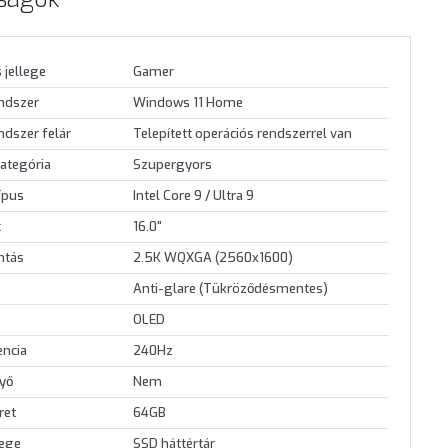
 jellege
Gamer
endszer
Windows 11 Home
ndszer felár
Telepített operációs rendszerrel van
ategória
Szupergyors
ípus
Intel Core 9 / Ultra 9
t
16.0"
ontás
2.5K WQXGA (2560x1600)
Anti-glare (Tükröződésmentes)
OLED
encia
240Hz
nyő
Nem
ret
64GB
lege
SSD háttértár