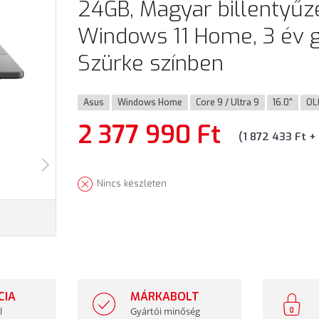
24GB, Magyar billentyűze
Windows 11 Home, 3 év g
Szürke színben
Asus
Windows Home
Core 9 / Ultra 9
16.0"
OL
2 377 990 Ft
(1 872 433 Ft +
Nincs készleten
CIA
MÁRKABOLT
l
Gyártói minőség