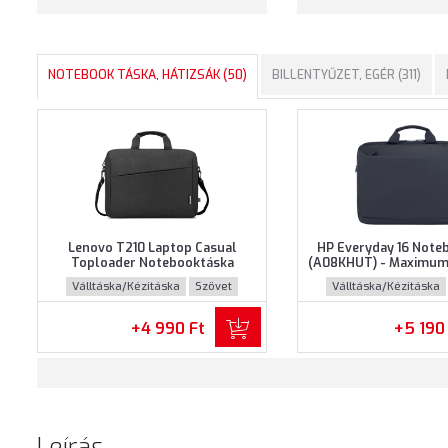
NOTEBOOK TÁSKA, HÁTIZSÁK (50)
BILLENTYŰZET, EGÉR (311)
Lenovo T210 Laptop Casual
HP Everyday 16 Note
Toploader Notebooktáska
(A08KHUT) - Maximum 
(GX41L83769) - Maximum 15.6"
notebookokhoz - Szür
Válltáska/Kézitáska
Szövet
Válltáska/Kézitáska
méretű notebookokhoz - Fekete
színben
+4 990 Ft
+5 190
Leírás