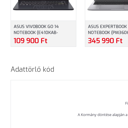
ASUS VIVOBOOK GO 14
ASUS EXPERTBOOK 
NOTEBOOK (E410KAB-
NOTEBOOK (PM360
EK877WS) - 14.0" FULLHD,
MB0186) - 16.0" W
109 900 Ft
345 990 Ft
INTEL CELERON N4500, 4GB
RYZEN 7-8840HS, 1
RAM, 128GB EMMC, MAGYAR
512GB SSD, MAGYA
BILLENTYŰZET, WINDOWS 11
BILLENTYŰZET, OP
HOME, 2 ÉV GARANCIA, KÉK
RENDSZER NÉLKÜL, 
Adattörlő kód
SZÍNBEN
GARANCIA, SZÜRKE
F
A Kormány döntése alapján a 