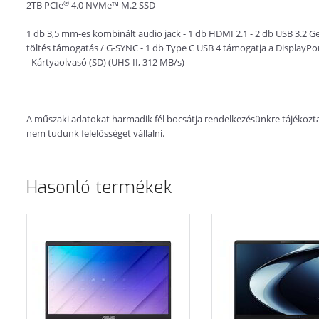
®
2TB PCIe
4.0 NVMe™ M.2 SSD
1 db 3,5 mm-es kombinált audio jack - 1 db HDMI 2.1 - 2 db USB 3.2 Ge
töltés támogatás / G-SYNC - 1 db Type C USB 4 támogatja a DisplayPor
- Kártyaolvasó (SD) (UHS-II, 312 MB/s)
A műszaki adatokat harmadik fél bocsátja rendelkezésünkre tájékoztatá
nem tudunk felelősséget vállalni.
Hasonló termékek