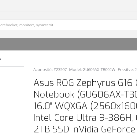
k
Azonosító: #23507
Model:
GU606AX-TB002W
Frissítve: 
Asus ROG Zephyrus G16
Notebook (GU606AX-TB
16.0" WQXGA (2560x160
Intel Core Ultra 9-386H
2TB SSD, nVidia GeForc