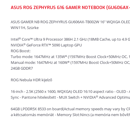
ASUS ROG ZEPHYRUS G16 GAMER NOTEBOOK (GU606AX
ASUS GAMER NB ROG ZEPHYRUS GU606AX-TB002W 16" WQXGA OLED, Ult
WIN11H, Szürke
®
Intel
Core™ Ultra 9 Processor 386H 2.1 GHz (18MB Cache, up to 4.9 GH
®
NVIDIA
GeForce RTX™ 5090 Laptop GPU
ROG Boost:
Turbo mode: 1647MHz at 135W* (1597MHz Boost Clock+50MHz OC,
Manual mode: 1647MHz at 160W* (1597MHz Boost Clock+50MHz OC
24GB GDDR7
ROG Nebula HDR kijelző
16-inch - 2.5K (2560 x 1600, WQXGA) OLED 16:10 aspect ratio - OLED - An
®
Sync - Pantone hitelesített - MUX Switch + NVIDIA
Advanced Optimu
64GB LPDDR5X 8533 on board(Actual memory speeds may vary by CPU 
a kétcsatornás memóriát - Memory Slot:Nincs (a memória nem bővít