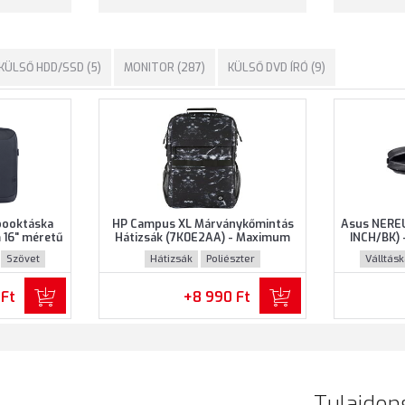
KÜLSŐ HDD/SSD (5)
MONITOR (287)
KÜLSŐ DVD ÍRÓ (9)
booktáska
HP Campus XL Márványkőmintás
Asus NEREU
16" méretű
Hátizsák (7K0E2AA) - Maximum
INCH/BK) 
ke színben
16.1" méretű notebookokhoz,
notebooko
Szövet
Hátizsák
Poliészter
Válltás
Márványkőmintás színben
 Ft
+8 990 Ft
Tulajdon