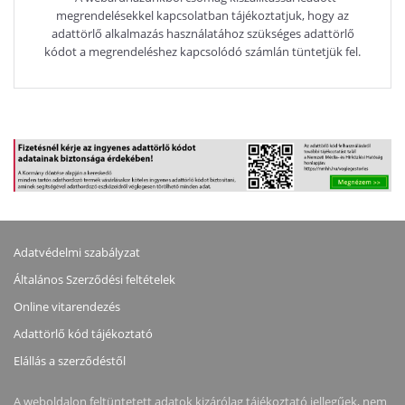
megrendelésekkel kapcsolatban tájékoztatjuk, hogy az
adattörlő alkalmazás használatához szükséges adattörlő
kódot a megrendeléshez kapcsolódó számlán tüntetjük fel.
Adatvédelmi szabályzat
Általános Szerződési feltételek
Online vitarendezés
Adattörlő kód tájékoztató
Elállás a szerződéstől
A weboldalon feltüntetett adatok kizárólag tájékoztató jellegűek, nem