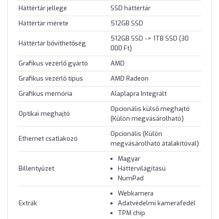
Háttértár jellege
SSD háttértár
Háttértár mérete
512GB SSD
512GB SSD -> 1TB SSD (30
Háttértár bővíthetőség
000 Ft)
Grafikus vezérlő gyártó
AMD
Grafikus vezérlő típus
AMD Radeon
Grafikus memória
Alaplapra Integrált
Opcionális külső meghajtó
Optikai meghajtó
(Külön megvásárolható)
Opcionális (Külön
Ethernet csatlakozó
megvásárolható átalakítóval)
Magyar
Billentyűzet
Háttérvilágítású
NumPad
Webkamera
Extrák
Adatvédelmi kamerafedél
TPM chip