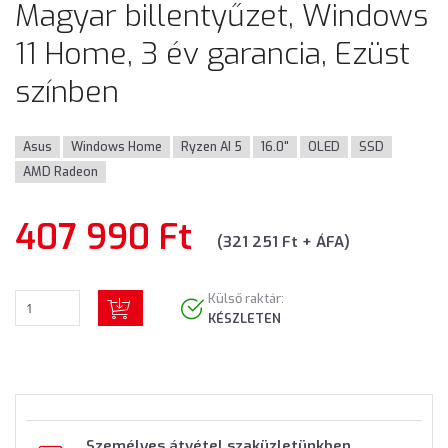
Magyar billentyűzet, Windows
11 Home, 3 év garancia, Ezüst
színben
Asus
Windows Home
Ryzen AI 5
16.0"
OLED
SSD
AMD Radeon
407 990 Ft
(321 251 Ft + ÁFA)
Külső raktár:
KÉSZLETEN
Személyes átvétel szaküzletünkben