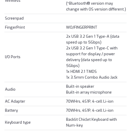
Wireless
(*Bluetooth® version may
change with OS version different.)
Screenpad
FingerPrint
WO/FINGERPRINT
2x USB 3.2 Gen 1 Type-A (data
speed up to 5Gbps)
2x USB 3.2 Gen 1 Type-C with
support for display / power
I/O Ports
delivery (data speed up to
5Gbps)
1x HDMI 2.1 TMDS
1x 3.5mm Combo Audio Jack
Built-in speaker
Audio
Built-in array microphone
AC Adapter
70WHrs, 4S1P, 4-cell Li-ion
Battery
70WHrs, 4S1P, 4-cell Li-ion
Backlit Chiclet Keyboard with
Keyboard type
Num-key