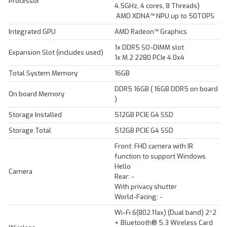
Processor
4.5GHz, 4 cores, 8 Threads)
AMD XDNA™ NPU up to 50TOPS
Integrated GPU
AMD Radeon™ Graphics
1x DDR5 SO-DIMM slot
Expansion Slot (includes used)
1x M.2 2280 PCIe 4.0x4
Total System Memory
16GB
DDR5 16GB ( 16GB DDR5 on board
On board Memory
)
Storage Installed
512GB PCIE G4 SSD
Storage Total
512GB PCIE G4 SSD
Front: FHD camera with IR
function to support Windows
Hello
Camera
Rear: -
With privacy shutter
World-Facing: -
Wi-Fi 6(802.11ax) (Dual band) 2*2
+ Bluetooth® 5.3 Wireless Card