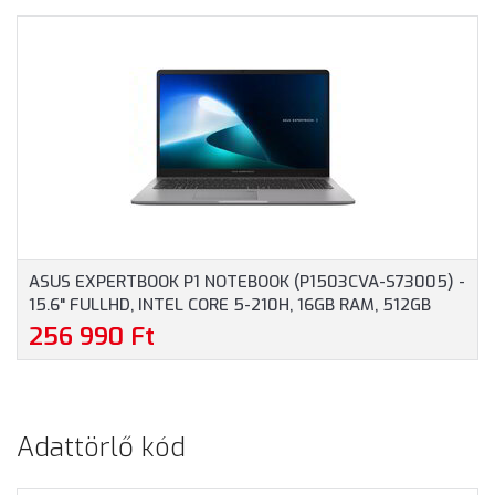
OLED, AMD RYZEN AI 9-
120U, 8GB RAM, 512GB
HX370, 32GB RAM, 1TB
SSD, MAGYAR
SSD, MAGYAR
BILLENTYŰZET,
BILLENTYŰZET,
OPERÁCIÓS RENDSZER
WINDOWS 11 HOME, 3
NÉLKÜL, 3 ÉV GARANCIA,
ÉV GARANCIA, EZÜST
KÉK SZÍNBEN
SZÍNBEN
ASUS EXPERTBOOK P1 NOTEBOOK (P1503CVA-S73005) -
15.6" FULLHD, INTEL CORE 5-210H, 16GB RAM, 512GB
SSD, MAGYAR BILLENTYŰZET, OPERÁCIÓS RENDSZER
256 990 Ft
NÉLKÜL, SZÜRKE SZÍNBEN
Adattörlő kód