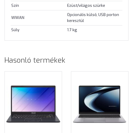
Szín
Ezüst/világos szürke
Opcionális külső, USB porton
WWAN
keresztül
Súly
1.7 kg
Hasonló termékek