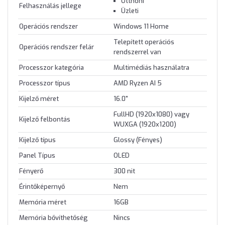
Otthoni
Felhasználás jellege
Üzleti
Operációs rendszer
Windows 11 Home
Telepített operációs
Operációs rendszer felár
rendszerrel van
Processzor kategória
Multimédiás használatra
Processzor típus
AMD Ryzen AI 5
Kijelző méret
16.0"
FullHD (1920x1080) vagy
Kijelző felbontás
WUXGA (1920x1200)
Kijelző típus
Glossy (Fényes)
Panel Típus
OLED
Fényerő
300 nit
Érintőképernyő
Nem
Memória méret
16GB
Memória bővíthetőség
Nincs