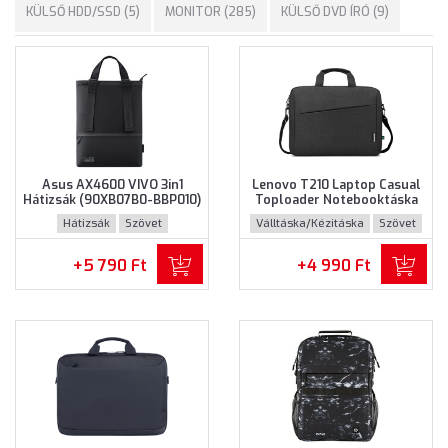
KÜLSŐ HDD/SSD (5)
MONITOR (285)
KÜLSŐ DVD ÍRÓ (9)
Asus AX4600 VIVO 3in1
Lenovo T210 Laptop Casual
Hátizsák (90XB07B0-BBP010)
Toploader Notebooktáska
- Maximum 16" méretű
(GX41L83769) - Maximum
Hátizsák
Szövet
Válltáska/Kézitáska
Szövet
notebookokhoz - Fekete
15.6" méretű notebookokhoz
színben
- Fekete színben
+5 790 Ft
+4 990 Ft