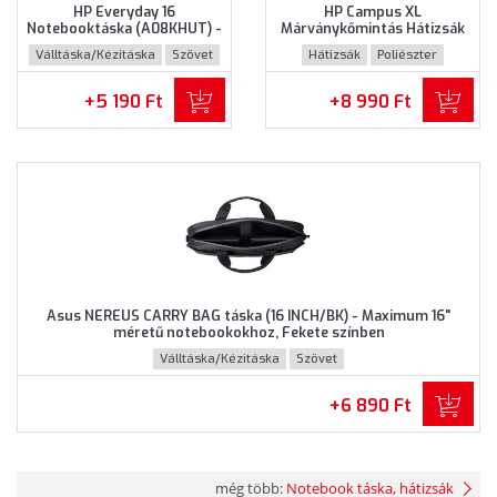
HP Everyday 16
HP Campus XL
Notebooktáska (A08KHUT) -
Márványkőmintás Hátizsák
Maximum 16" méretű
(7K0E2AA) - Maximum 16.1"
Válltáska/Kézitáska
Szövet
Hátizsák
Poliészter
notebookokhoz - Szürke
méretű notebookokhoz,
színben
Márványkőmintás színben
+5 190 Ft
+8 990 Ft
Asus NEREUS CARRY BAG táska (16 INCH/BK) - Maximum 16"
méretű notebookokhoz, Fekete színben
Válltáska/Kézitáska
Szövet
+6 890 Ft
még több:
Notebook táska, hátizsák