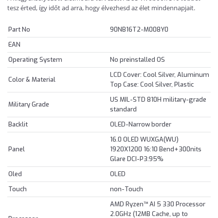
tesz érted, így időt ad arra, hogy élvezhesd az élet mindennapjait.
Part No
90NB16T2-M008Y0
EAN
Operating System
No preinstalled OS
LCD Cover: Cool Silver, Aluminum
Color & Material
Top Case: Cool Silver, Plastic
US MIL-STD 810H military-grade
Military Grade
standard
Backlit
OLED-Narrow border
16.0 OLED WUXGA(WU)
Panel
1920X1200 16:10 Bend+300nits
Glare DCI-P3:95%
Oled
OLED
Touch
non-Touch
AMD Ryzen™ AI 5 330 Processor
2.0GHz (12MB Cache, up to