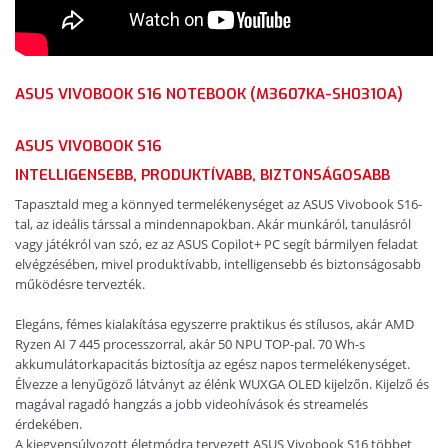
ASUS VIVOBOOK S16 NOTEBOOK (M3607KA-SH031OA)
ASUS VIVOBOOK S16
INTELLIGENSEBB,
PRODUKTÍVABB
,
BIZTONSÁGOSABB
Tapasztald meg a könnyed termelékenységet az ASUS Vivobook S16-
tal, az ideális társsal a mindennapokban. Akár munkáról, tanulásról
vagy játékról van szó, ez az ASUS Copilot+ PC segít bármilyen feladat
elvégzésében, mivel produktívabb, intelligensebb és biztonságosabb
működésre tervezték.
Elegáns, fémes kialakítása egyszerre praktikus és stílusos, akár AMD
Ryzen
AI 7 445 processzorral, akár 50 NPU TOP-pal. 70 Wh-s
akkumulátorkapacitás
biztosítja az egész napos termelékenységet.
Élvezze a lenyűgöző látványt az élénk WUXGA OLED kijelzőn. K
ijelző és
magával ragadó hangzás a jobb videohívások és streamelés
érdekében.
A kiegyensúlyozott életmódra tervezett ASUS Vivobook S16 többet