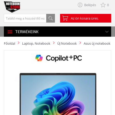
Belépés
0
Az ön kosara üres.
TERMÉKEINK
Főoldal
Laptop, Notebook
ÚJ Notebook
Asus új notebook