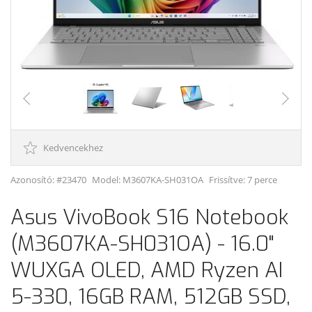
Kedvencekhez
Azonosító: #23470
Model:
M3607KA-SH031OA
Frissítve: 7 perce
Asus VivoBook S16 Notebook
(M3607KA-SH031OA) - 16.0"
WUXGA OLED, AMD Ryzen AI
5-330, 16GB RAM, 512GB SSD,