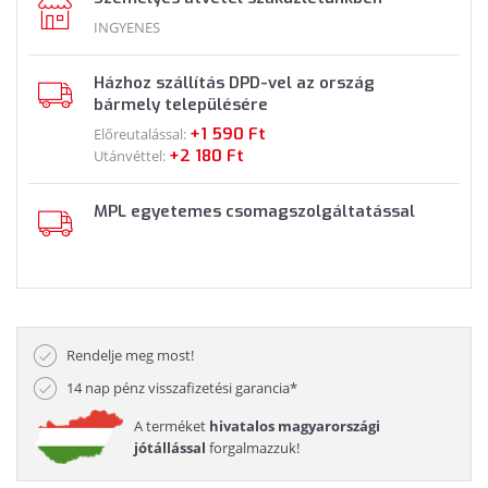
INGYENES
Házhoz szállítás DPD-vel az ország
bármely településére
+1 590 Ft
Előreutalással:
+2 180 Ft
Utánvéttel:
MPL egyetemes csomagszolgáltatással
Rendelje meg most!
14 nap pénz visszafizetési garancia*
A terméket
hivatalos magyarországi
jótállással
forgalmazzuk!