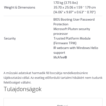
1.70 kg (3.75 lbs)
Weight & Dimensions
35.70 x 25.06 x 1.59 ~ 1.79 cm
(14.06" x 9.87" x 0.63" ~ 0.70")
BIOS Booting User Password
Protection
Microsoft Pluton security
processor
Security
Trusted Platform Module
(Firmware TPM)
IR webcam with Windows Hello
support
McAfee®
A műszaki adatokat harmadik fél bocsátja rendelkezésünkre
tájékoztatási céllal. Az esetleg előforduló tartalmi hibákért nem tudunk
felelősséget vállalni.
Tulajdonságok