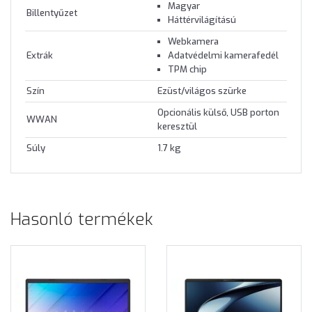
Magyar
Billentyűzet
Háttérvilágítású
Webkamera
Extrák
Adatvédelmi kamerafedél
TPM chip
Szín
Ezüst/világos szürke
Opcionális külső, USB porton
WWAN
keresztül
Súly
1.7 kg
Hasonló termékek