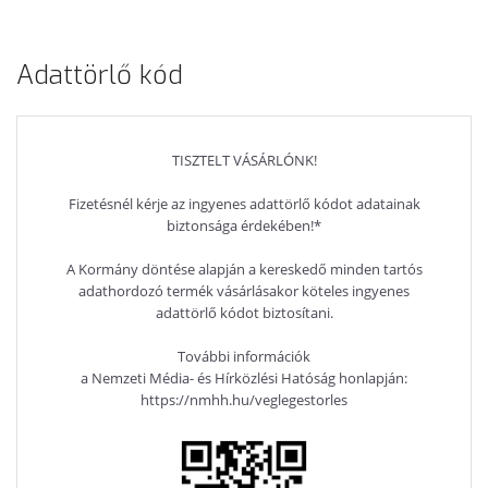
3 ÉV GARANCIA, SZÜRKE SZÍNBEN
Adattörlő kód
TISZTELT VÁSÁRLÓNK!
Fizetésnél kérje az ingyenes adattörlő kódot adatainak
biztonsága érdekében!*
A Kormány döntése alapján a kereskedő minden tartós
adathordozó termék vásárlásakor köteles ingyenes
adattörlő kódot biztosítani.
További információk
a Nemzeti Média- és Hírközlési Hatóság honlapján:
https://nmhh.hu/veglegestorles