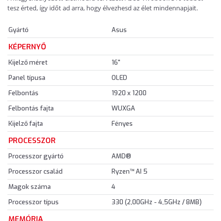
tesz érted, így időt ad arra, hogy élvezhesd az élet mindennapjait.
Gyártó
Asus
KÉPERNYŐ
Kijelző méret
16"
Panel típusa
OLED
Felbontás
1920 x 1200
Felbontás fajta
WUXGA
Kijelző fajta
Fényes
PROCESSZOR
Processzor gyártó
AMD®
Processzor család
Ryzen™ AI 5
Magok száma
4
Processzor típus
330 (2,00GHz - 4,5GHz / 8MB)
MEMÓRIA