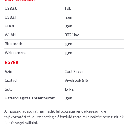
USB3.0
1 db
USB3.1
Igen
HDMI
Igen
WLAN
802.11ax
Bluetooth
Igen
Webkamera
Igen
EGYÉB
Szín
Cool Silver
Család
VivoBook S16
Súly
1,7 kg
Háttérvilágítású billentyűzet
Igen
A műszaki adatokat harmadik fél bocsátja rendelkezésünkre
tájékoztatási céllal. Az esetleg előforduló tartalmi hibákért nem tudunk
felelősséget vállalni.