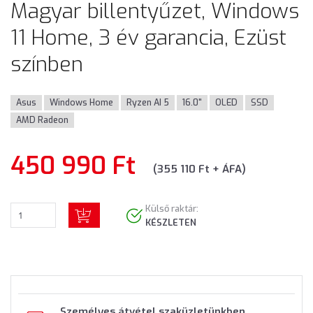
Magyar billentyűzet, Windows
11 Home, 3 év garancia, Ezüst
színben
Asus
Windows Home
Ryzen AI 5
16.0"
OLED
SSD
AMD Radeon
450 990 Ft
(355 110 Ft + ÁFA)
Külső raktár:
KÉSZLETEN
Személyes átvétel szaküzletünkben