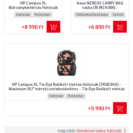
HP Campus XL
Asus NEREUS CARRY BAG
Márványkőmintás Hátizsák
táska (16 INCH/BK) -
(7K0E2AA) - Maximum 16.1"
Maximum 16" méretű
Hátizsák
Poliészter
Válltáska/Kézitáska
Szövet
méretű notebookokhoz,
notebookokhoz, Fekete
Márványkőmintás színben
színben
+8 990 Ft
+6 890 Ft
HP Campus XL Tie Dye Batikolt mintás Hátizsák (7K0E3AA) -
Maximum 16.1" méretű notebookokhoz - Tie Dye Batikolt mintás
színben
Hátizsák
Poliészter
+5 990 Ft
még több:
Notebook táska, hátizsák