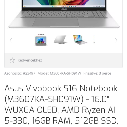
Kedvencekhez
Azonosító: #23497
Model:
M3607KA-SH091W
Frissítve: 3 perce
Asus Vivobook S16 Notebook
(M3607KA-SH091W) - 16.0"
WUXGA OLED, AMD Ryzen AI
5-330, 16GB RAM, 512GB SSD,