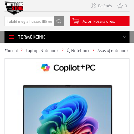
Belépés
0
Az ön kosara üres.
TERMÉKEINK
Főoldal
Laptop, Notebook
ÚJ Notebook
Asus új notebook