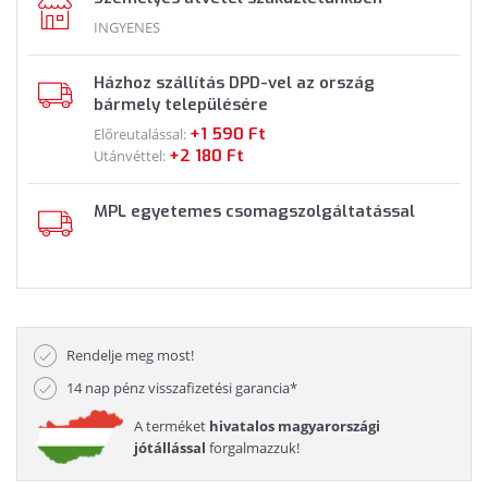
INGYENES
Házhoz szállítás DPD-vel az ország
bármely településére
+1 590 Ft
Előreutalással:
+2 180 Ft
Utánvéttel:
MPL egyetemes csomagszolgáltatással
Rendelje meg most!
14 nap pénz visszafizetési garancia*
A terméket
hivatalos magyarországi
jótállással
forgalmazzuk!