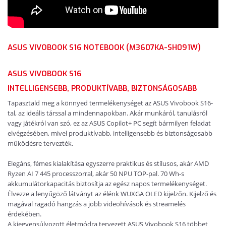
ASUS VIVOBOOK S16 NOTEBOOK (M3607KA-SH091W)
ASUS VIVOBOOK S16
INTELLIGENSEBB,
PRODUKTÍVABB
,
BIZTONSÁGOSABB
Tapasztald meg a könnyed termelékenységet az ASUS Vivobook S16-
tal, az ideális társsal a mindennapokban. Akár munkáról, tanulásról
vagy játékról van szó, ez az ASUS Copilot+ PC segít bármilyen feladat
elvégzésében, mivel produktívabb, intelligensebb és biztonságosabb
működésre tervezték.
Elegáns, fémes kialakítása egyszerre praktikus és stílusos, akár AMD
Ryzen
AI 7 445 processzorral, akár 50 NPU TOP-pal. 70 Wh-s
akkumulátorkapacitás
biztosítja az egész napos termelékenységet.
Élvezze a lenyűgöző látványt az élénk WUXGA OLED kijelzőn. K
ijelző és
magával ragadó hangzás a jobb videohívások és streamelés
érdekében.
A kiegyensúlyozott életmódra tervezett ASUS Vivobook S16 többet