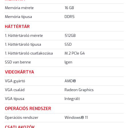
Memória mérete
16 GB
Memória típusa
DDR5
HÁTTÉRTÁR
1. Háttértároló mérete
512GB
1. Háttértároló típusa
SSD
1. Háttértároló csatlakozása
M.2 PCIe G4
SSD van benne
Igen
VIDEOKÁRTYA
VGA gyártó
AMD®
VGA család
Radeon Graphics
VGA típusa
Integrált
OPERÁCIÓS RENDSZER
Operációs rendszer
Windows® 11
CSATLAKOZÓK