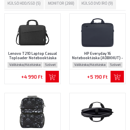
KÜLSŐ HDD/SSD (5)
MONITOR (288)
KÜLSŐ DVD ÍRÓ (9)
Lenovo T210 Laptop Casual
HP Everyday 16
Toploader Notebooktáska
Notebooktáska (A08KHUT) -
(GX41L83769) - Maximum
Maximum 16" méretű
Válltáska/Kézitáska
Szövet
Válltáska/Kézitáska
Szövet
15.6" méretű notebookokhoz
notebookokhoz - Szürke
- Fekete színben
színben
+4 990 Ft
+5 190 Ft