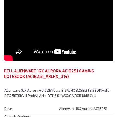
DELL ALIENWARE 16X AURORA AC16251 GAMING
NOTEBOOK (AC16251_ARLHX_014)
Alienware 16X Aurora AC16251|Core 9 275HX|32GB|2TB SSD|Nvidia
RTX 5070|W11 Pro|WLAN + BT|16.0" WQXGA|RGB Kb|6 Cell
Base
Alienware 16X Aurora AC16251
Chassis Options