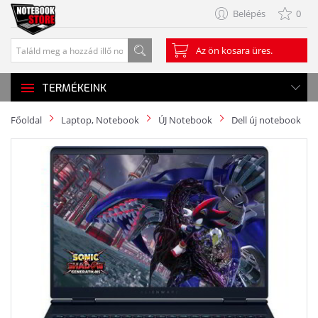
Belépés
0
Az ön kosara üres.
TERMÉKEINK
Főoldal
Laptop, Notebook
ÚJ Notebook
Dell új notebook