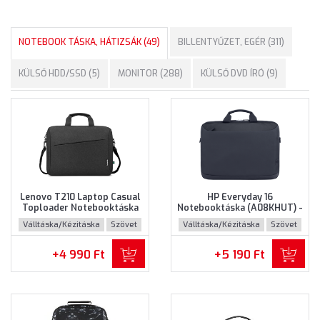
NOTEBOOK TÁSKA, HÁTIZSÁK (49)
BILLENTYŰZET, EGÉR (311)
KÜLSŐ HDD/SSD (5)
MONITOR (288)
KÜLSŐ DVD ÍRÓ (9)
Lenovo T210 Laptop Casual
HP Everyday 16
Toploader Notebooktáska
Notebooktáska (A08KHUT) -
(GX41L83769) - Maximum
Maximum 16" méretű
Válltáska/Kézitáska
Szövet
Válltáska/Kézitáska
Szövet
15.6" méretű notebookokhoz
notebookokhoz - Szürke
- Fekete színben
színben
+4 990 Ft
+5 190 Ft