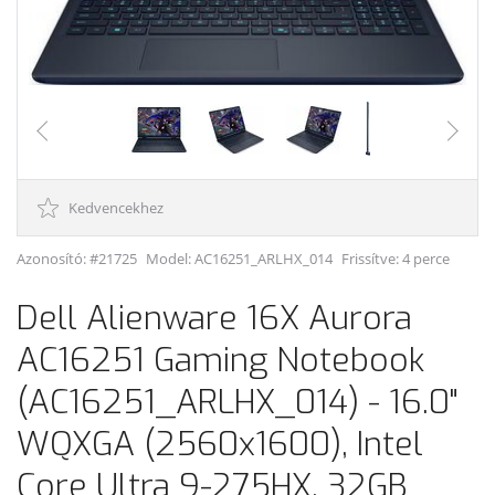
Kedvencekhez
Azonosító: #21725
Model:
AC16251_ARLHX_014
Frissítve: 4 perce
Dell Alienware 16X Aurora
AC16251 Gaming Notebook
(AC16251_ARLHX_014) - 16.0"
WQXGA (2560x1600), Intel
Core Ultra 9-275HX, 32GB