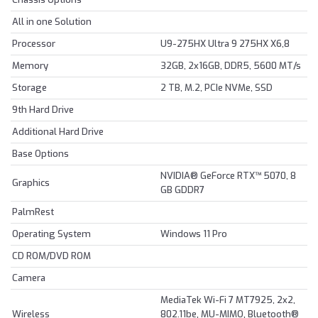
All in one Solution
Processor
U9-275HX Ultra 9 275HX X6,8
Memory
32GB, 2x16GB, DDR5, 5600 MT/s
Storage
2 TB, M.2, PCIe NVMe, SSD
9th Hard Drive
Additional Hard Drive
Base Options
NVIDIA® GeForce RTX™ 5070, 8
Graphics
GB GDDR7
PalmRest
Operating System
Windows 11 Pro
CD ROM/DVD ROM
Camera
MediaTek Wi-Fi 7 MT7925, 2x2,
Wireless
802.11be, MU-MIMO, Bluetooth®