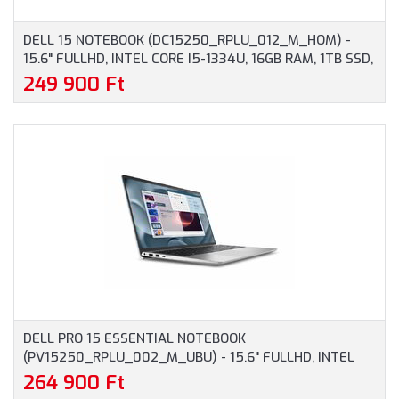
DELL 15 NOTEBOOK (DC15250_RPLU_012_M_HOM) -
15.6" FULLHD, INTEL CORE I5-1334U, 16GB RAM, 1TB SSD,
MAGYAR BILLENTYŰZET, WINDOWS 11 HOME, 3 ÉV
249 900 Ft
GARANCIA, EZÜST SZÍNBEN
DELL PRO 15 ESSENTIAL NOTEBOOK
(PV15250_RPLU_002_M_UBU) - 15.6" FULLHD, INTEL
CORE I7-1355U, 16GB RAM, 512GB SSD, MAGYAR
264 900 Ft
BILLENTYŰZET, OPERÁCIÓS RENDSZER NÉLKÜL, 3 ÉV