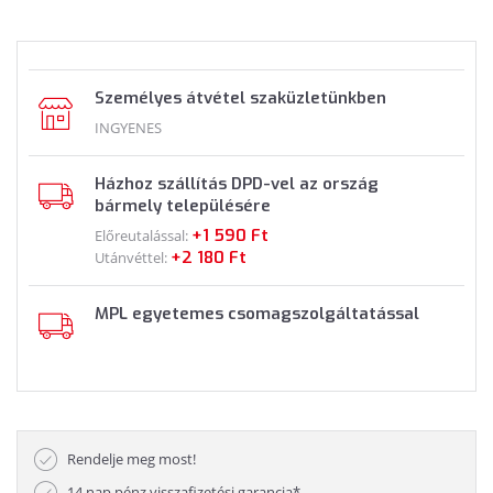
Személyes átvétel szaküzletünkben
INGYENES
Házhoz szállítás DPD-vel az ország
bármely településére
+1 590 Ft
Előreutalással:
+2 180 Ft
Utánvéttel:
MPL egyetemes csomagszolgáltatással
Rendelje meg most!
14 nap pénz visszafizetési garancia*