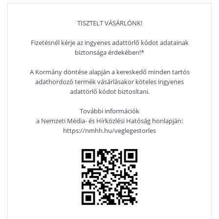
GARANCIA, GRAFITSZÜRKE
SSD, NVIDIA
SZÍNBEN
GEFORCE RTX
TISZTELT VÁSÁRLÓNK!
4050 6GB,
WINDOWS 11
Fizetésnél kérje az ingyenes adattörlő kódot adatainak
PROFESSIONAL,
biztonsága érdekében!*
3 ÉV GARANCIA,
EZÜST SZÍNBEN
A Kormány döntése alapján a kereskedő minden tartós
adathordozó termék vásárlásakor köteles ingyenes
adattörlő kódot biztosítani.
További információk
a Nemzeti Média- és Hírközlési Hatóság honlapján:
https://nmhh.hu/veglegestorles