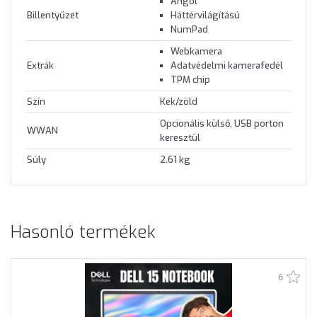
Angol
Billentyűzet
Háttérvilágítású
NumPad
Webkamera
Extrák
Adatvédelmi kamerafedél
TPM chip
Szín
Kék/zöld
Opcionális külső, USB porton
WWAN
keresztül
Súly
2.61 kg
Hasonló termékek
6