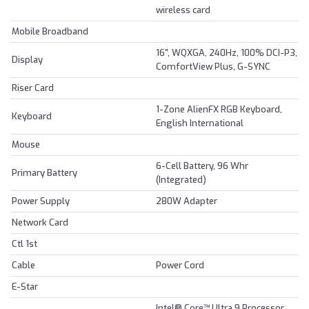
wireless card
Mobile Broadband
16", WQXGA, 240Hz, 100% DCI-P3,
Display
ComfortView Plus, G-SYNC
Riser Card
1-Zone AlienFX RGB Keyboard,
Keyboard
English International
Mouse
6-Cell Battery, 96 Whr
Primary Battery
(Integrated)
Power Supply
280W Adapter
Network Card
Ctl 1st
Cable
Power Cord
E-Star
Intel® Core™ Ultra 9 Processor