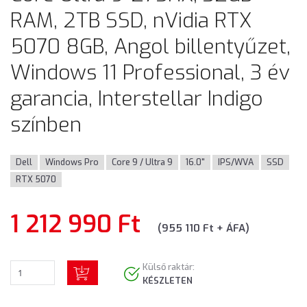
RAM, 2TB SSD, nVidia RTX
5070 8GB, Angol billentyűzet,
Windows 11 Professional, 3 év
garancia, Interstellar Indigo
színben
Dell
Windows Pro
Core 9 / Ultra 9
16.0"
IPS/WVA
SSD
RTX 5070
1 212 990 Ft
(955 110 Ft + ÁFA)
Külső raktár:
KÉSZLETEN