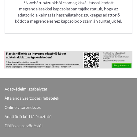
*A webáruházunkból csomag kiszállítással leadott
megrendelésekkel kapcsolatban tájékoztatjuk, hogy az
adattörlő alkalmazás használatához szükséges adattörlő
kódot a megrendeléshez kapcsolódó számlán tüntetjük fel.
Adatvédelmi szabályzat
Általános Szerződési feltételek
Online vitarendezés
Adattörlő kód tájékoztató
Elállás a szerződéstől