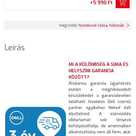
+5 990 Ft
még több:
Notebook táska, hátizsák
Leírás
MI A KÜLÖNBSÉG A SIMA ÉS
HELYSZÍNI GARANCIA
KÖZÖTT?
Általános garancia ügyintézés
esetén a meghibásodott
készülékedet a garancialevélen
található hivatalos Dell szervíz
partner egyikéhez Neked kell
eljuttatnod. A szervizelés
időtartamát sok tényező
befolyásolhatja, de amennyiben
alkatrészhiány nem áll fenn, akár