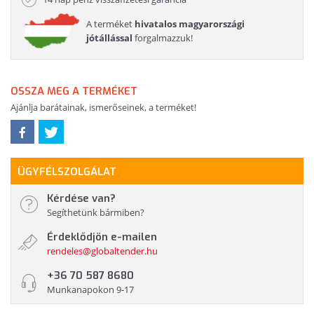
A terméket
hivatalos magyarországi
jótállással
forgalmazzuk!
OSSZA MEG A TERMÉKET
Ajánlja barátainak, ismerőseinek, a terméket!
ÜGYFÉLSZOLGÁLAT
Kérdése van?
Segíthetünk bármiben?
Érdeklődjön e-mailen
rendeles@globaltender.hu
+36 70 587 8680
Munkanapokon 9-17