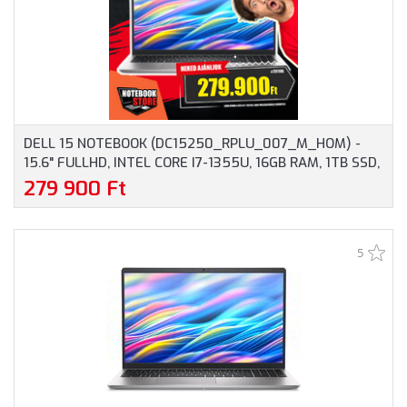
DELL 15 NOTEBOOK (DC15250_RPLU_007_M_HOM) -
15.6" FULLHD, INTEL CORE I7-1355U, 16GB RAM, 1TB SSD,
MAGYAR BILLENTYŰZET, WINDOWS 11 HOME, 3 ÉV
279 900 Ft
GARANCIA, EZÜST SZÍNBEN
5