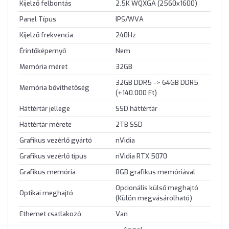
Kijelző felbontás
2.5K WQXGA (2560x1600)
Panel Típus
IPS/WVA
Kijelző frekvencia
240Hz
Érintőképernyő
Nem
Memória méret
32GB
32GB DDR5 -> 64GB DDR5
Memória bővíthetőség
(+140.000 Ft)
Háttértár jellege
SSD háttértár
Háttértár mérete
2TB SSD
Grafikus vezérlő gyártó
nVidia
Grafikus vezérlő típus
nVidia RTX 5070
Grafikus memória
8GB grafikus memóriával
Opcionális külső meghajtó
Optikai meghajtó
(Külön megvásárolható)
Ethernet csatlakozó
Van