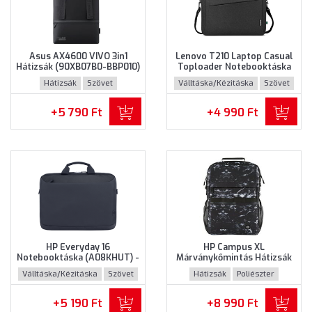
Asus AX4600 VIVO 3in1
Lenovo T210 Laptop Casual
Hátizsák (90XB07B0-BBP010)
Toploader Notebooktáska
- Maximum 16" méretű
(GX41L83769) - Maximum
Hátizsák
Szövet
Válltáska/Kézitáska
Szövet
notebookokhoz - Fekete
15.6" méretű notebookokhoz
színben
- Fekete színben
+5 790 Ft
+4 990 Ft
HP Everyday 16
HP Campus XL
Notebooktáska (A08KHUT) -
Márványkőmintás Hátizsák
Maximum 16" méretű
(7K0E2AA) - Maximum 16.1"
Válltáska/Kézitáska
Szövet
Hátizsák
Poliészter
notebookokhoz - Szürke
méretű notebookokhoz,
színben
Márványkőmintás színben
+5 190 Ft
+8 990 Ft