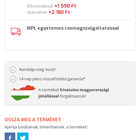
+1 590 Ft
Előreutalással:
+2 180 Ft
Utánvéttel:
MPL egyetemes csomagszolgáltatással
Rendelje meg most!
14 nap pénz visszafizetési garancia*
A terméket
hivatalos magyarországi
jótállással
forgalmazzuk!
OSSZA MEG A TERMÉKET
Ajánlja barátainak, ismerőseinek, a terméket!