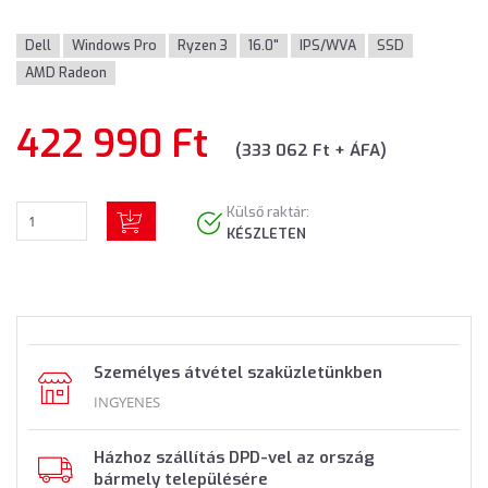
Dell
Windows Pro
Ryzen 3
16.0"
IPS/WVA
SSD
AMD Radeon
422 990 Ft
(333 062 Ft + ÁFA)
Külső raktár:
KÉSZLETEN
Személyes átvétel szaküzletünkben
INGYENES
Házhoz szállítás DPD-vel az ország
bármely településére