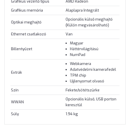
Grafikus vezérlő típus
AMD Radeon
Grafikus memória
Alaplapra Integrált
Opcionális külső meghajtó
Optikai meghajtó
(Külön megvásárolható)
Ethernet csatlakozó
Van
Magyar
Billentyűzet
Háttérvilágítású
NumPad
Webkamera
Adatvédelmi kamerafedél
Extrák
TPM chip
Ujjlenyomat olvasó
Szín
Fekete/sötétszürke
Opcionális külső, USB porton
WWAN
keresztül
Súly
1.94 kg