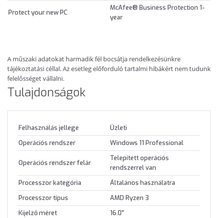
McAfee® Business Protection 1-
Protect your new PC
year
A műszaki adatokat harmadik fél bocsátja rendelkezésünkre
tájékoztatási céllal. Az esetleg előforduló tartalmi hibákért nem tudunk
felelősséget vállalni.
Tulajdonságok
Felhasználás jellege
Üzleti
Operációs rendszer
Windows 11 Professional
Telepített operációs
Operációs rendszer felár
rendszerrel van
Processzor kategória
Általános használatra
Processzor típus
AMD Ryzen 3
Kijelző méret
16.0"