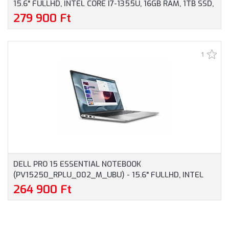
15.6" FULLHD, INTEL CORE I7-1355U, 16GB RAM, 1TB SSD,
MAGYAR BILLENTYŰZET, WINDOWS 11 HOME, 3 ÉV
279 900 Ft
GARANCIA, EZÜST SZÍNBEN
1
DELL PRO 15 ESSENTIAL NOTEBOOK
(PV15250_RPLU_002_M_UBU) - 15.6" FULLHD, INTEL
CORE I7-1355U, 16GB RAM, 512GB SSD, MAGYAR
264 900 Ft
BILLENTYŰZET, OPERÁCIÓS RENDSZER NÉLKÜL, 3 ÉV
GARANCIA, PLATINAEZÜST SZÍNBEN