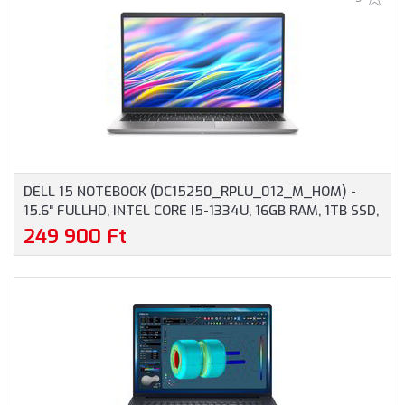
DELL 15 NOTEBOOK (DC15250_RPLU_012_M_HOM) -
15.6" FULLHD, INTEL CORE I5-1334U, 16GB RAM, 1TB SSD,
MAGYAR BILLENTYŰZET, WINDOWS 11 HOME, 3 ÉV
249 900 Ft
GARANCIA, EZÜST SZÍNBEN