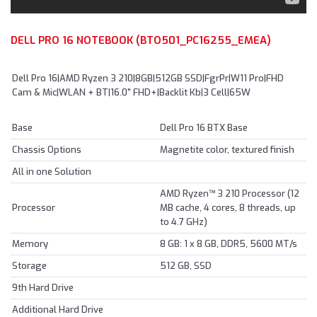
DELL PRO 16 NOTEBOOK (BTO501_PC16255_EMEA)
Dell Pro 16|AMD Ryzen 3 210|8GB|512GB SSD|FgrPr|W11 Pro|FHD
Cam & Mic|WLAN + BT|16.0" FHD+|Backlit Kb|3 Cell|65W
Base
Dell Pro 16 BTX Base
Chassis Options
Magnetite color, textured finish
All in one Solution
AMD Ryzen™ 3 210 Processor (12
Processor
MB cache, 4 cores, 8 threads, up
to 4.7 GHz)
Memory
8 GB: 1 x 8 GB, DDR5, 5600 MT/s
Storage
512 GB, SSD
9th Hard Drive
Additional Hard Drive