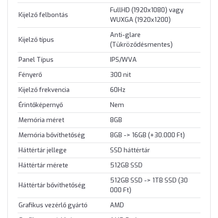
FullHD (1920x1080) vagy
Kijelző felbontás
WUXGA (1920x1200)
Anti-glare
Kijelző típus
(Tükröződésmentes)
Panel Típus
IPS/WVA
Fényerő
300 nit
Kijelző frekvencia
60Hz
Érintőképernyő
Nem
Memória méret
8GB
Memória bővíthetőség
8GB -> 16GB (+30.000 Ft)
Háttértár jellege
SSD háttértár
Háttértár mérete
512GB SSD
512GB SSD -> 1TB SSD (30
Háttértár bővíthetőség
000 Ft)
Grafikus vezérlő gyártó
AMD