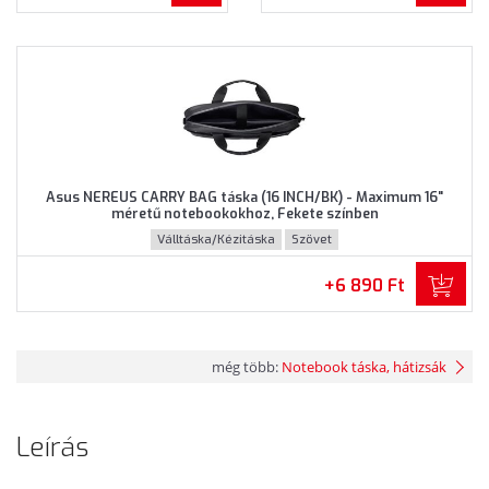
Asus NEREUS CARRY BAG táska (16 INCH/BK) - Maximum 16"
méretű notebookokhoz, Fekete színben
Válltáska/Kézitáska
Szövet
+6 890 Ft
még több:
Notebook táska, hátizsák
Leírás