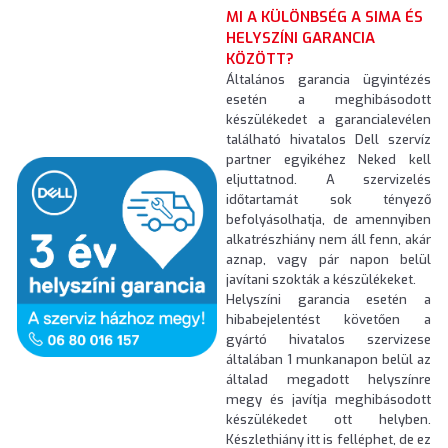
MI A KÜLÖNBSÉG A SIMA ÉS
HELYSZÍNI GARANCIA
KÖZÖTT?
Általános garancia ügyintézés
esetén a meghibásodott
készülékedet a garancialevélen
található hivatalos Dell szervíz
partner egyikéhez Neked kell
eljuttatnod. A szervizelés
időtartamát sok tényező
befolyásolhatja, de amennyiben
alkatrészhiány nem áll fenn, akár
aznap, vagy pár napon belül
javítani szokták a készülékeket.
Helyszíni garancia esetén a
hibabejelentést követően a
gyártó hivatalos szervizese
általában 1 munkanapon belül az
általad megadott helyszínre
megy és javítja meghibásodott
készülékedet ott helyben.
Készlethiány itt is felléphet, de ez