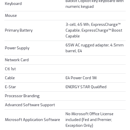
Backlit Copilot key keyboard with
Keyboard
numeric keypad
Mouse
3-cell, 45 Wh, ExpressCharge™
Primary Battery
Capable, ExpressCharge™ Boost
Capable
65W AC rugged adapter, 4.5mm
Power Supply
barrel, E4
Network Card
Ctl 1st
Cable
E4 Power Cord 1M
E-Star
ENERGY STAR Qualified
Processor Branding
Advanced Software Support
No Microsoft Office License
Microsoft Application Software
included (Fed and Premier,
Exception Only)