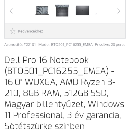
Kedvencekhez
Azonosító: #22101
Model:
BTO501_PC16255_EMEA
Frissítve: 20 perce
Dell Pro 16 Notebook
(BTO501_PC16255_EMEA) -
16.0" WUXGA, AMD Ryzen 3-
210, 8GB RAM, 512GB SSD,
Magyar billentyűzet, Windows
11 Professional, 3 év garancia,
Sötétszürke színben