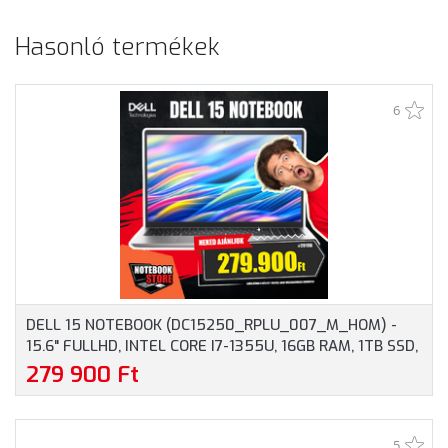
Hasonló termékek
6
DELL 15 NOTEBOOK (DC15250_RPLU_007_M_HOM) -
15.6" FULLHD, INTEL CORE I7-1355U, 16GB RAM, 1TB SSD,
MAGYAR BILLENTYŰZET, WINDOWS 11 HOME, 3 ÉV
279 900 Ft
GARANCIA, EZÜST SZÍNBEN
5