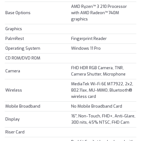
AMD Ryzen™ 3 210 Processor
Base Options
with AMD Radeon™ 740M
graphics
Graphics
PalmRest
Fingerprint Reader
Operating System
Windows 11 Pro
CD ROM/DVD ROM
FHD HDR RGB Camera, TNR,
Camera
Camera Shutter, Microphone
MediaTek Wi-Fi 6E MT7922, 2x2,
Wireless
802.11ax, MU-MIMO, Bluetooth®
wireless card
Mobile Broadband
No Mobile Broadband Card
16", Non-Touch, FHD+, Anti-Glare,
Display
300 nits, 45% NTSC, FHD Cam
Riser Card