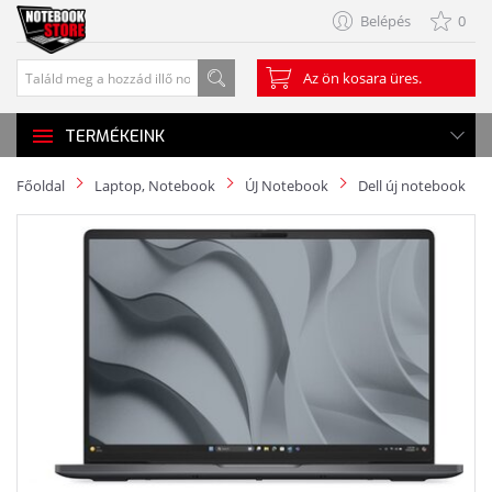
Belépés
0
Az ön kosara üres.
TERMÉKEINK
Főoldal
Laptop, Notebook
ÚJ Notebook
Dell új notebook