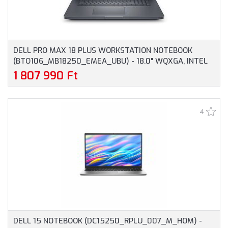
DELL PRO MAX 18 PLUS WORKSTATION NOTEBOOK
(BTO106_MB18250_EMEA_UBU) - 18.0" WQXGA, INTEL
CORE ULTRA 9-285HX, 32GB RAM, 1TB SSD, NVIDIA RTX
1 807 990 Ft
PRO 3000 BLACKWELL 12GB, MAGYAR BILLENTYŰZET,
OPERÁCIÓS RENDSZER NÉLKÜL, 3 ÉV GARANCIA,
GRAFITSZÜRKE SZÍNBEN
4
DELL 15 NOTEBOOK (DC15250_RPLU_007_M_HOM) -