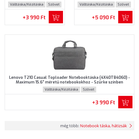
(GX40Q17231) - Maximum
(GX40Q17232) - Maximum
Válltáska/Kézitáska
Szövet
Válltáska/Kézitáska
Szövet
15.6" méretű notebookokhoz
15.6" méretű notebookokhoz
- Szürke színben
- Barna színben
+3 990 Ft
+5 090 Ft
Lenovo T210 Casual Toploader Notebooktáska (4X40T84060) -
Maximum 15.6" méretű notebookokhoz - Szürke színben
Válltáska/Kézitáska
Szövet
+3 990 Ft
még több:
Notebook táska, hátizsák