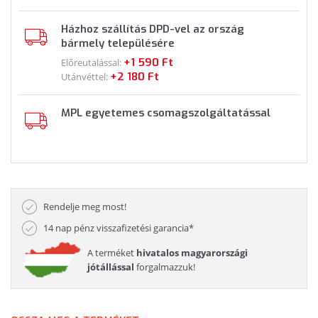
Házhoz szállítás DPD-vel az ország
bármely településére
+1 590 Ft
Előreutalással:
+2 180 Ft
Utánvéttel:
MPL egyetemes csomagszolgáltatással
Rendelje meg most!
14 nap pénz visszafizetési garancia*
A terméket
hivatalos magyarországi
jótállással
forgalmazzuk!