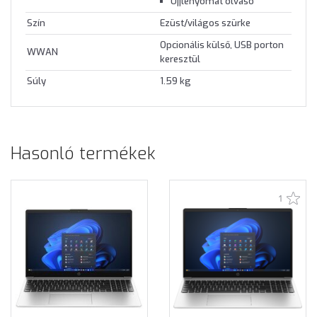
Ujjlenyomat olvasó
Szín
Ezüst/világos szürke
Opcionális külső, USB porton
WWAN
keresztül
Súly
1.59 kg
Hasonló termékek
1