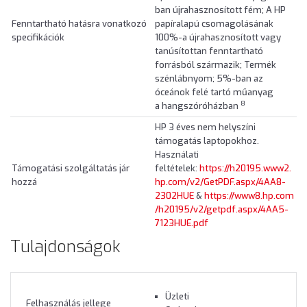
ban újrahasznosított fém; A HP
Fenntartható hatásra vonatkozó
papíralapú csomagolásának
specifikációk
100%-a újrahasznosított vagy
tanúsítottan fenntartható
forrásból származik; Termék
szénlábnyom; 5%-ban az
óceánok felé tartó műanyag
8
a hangszóróházban
HP 3 éves nem helyszíni
támogatás laptopokhoz.
Használati
Támogatási szolgáltatás jár
feltételek:
https://h20195.www2.
hozzá
hp.com/v2/GetPDF.aspx/4AA8-
2302HUE
&
https://www8.hp.com
/h20195/v2/getpdf.aspx/4AA5-
7123HUE.pdf
Tulajdonságok
Üzleti
Felhasználás jellege