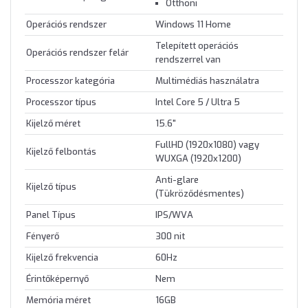
Otthoni
Operációs rendszer
Windows 11 Home
Telepített operációs
Operációs rendszer felár
rendszerrel van
Processzor kategória
Multimédiás használatra
Processzor típus
Intel Core 5 / Ultra 5
Kijelző méret
15.6"
FullHD (1920x1080) vagy
Kijelző felbontás
WUXGA (1920x1200)
Anti-glare
Kijelző típus
(Tükröződésmentes)
Panel Típus
IPS/WVA
Fényerő
300 nit
Kijelző frekvencia
60Hz
Érintőképernyő
Nem
Memória méret
16GB