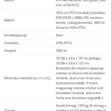
Kijelző
IPS, narrow bezel, anti-glare, 300
nits, 45% NTSC
39,6 cm (15,6 hüvelyk) képátlójú,
FHD (1920 x 1080), IPS, keskeny
Kijelző
keretű, csillogásmentes, 300 nit
fényerő, 45% NTSC
Érintőképernyő
Nem
Színskála
45% NTSC
Fényerő
300 nit
35,98 x 23,6 x 1,17 cm (előlap);
35,98 x 23,6 x 1,57 cm
(hátoldal) (Az elülső magasság
mérése az elülső szél közelében
Minimális méretek (sz x h x m)
történik, ahol a ház ferde alsó
burkolata kezdődik. A hátsó
magasság mérése a hátsó szél
közelében történik, ahol a ház
ferde alsó burkolata végződik.)
Kezdő tömeg: 1,59 kg (A tömeg a
Tömeg
konfigurációtól függően változik.