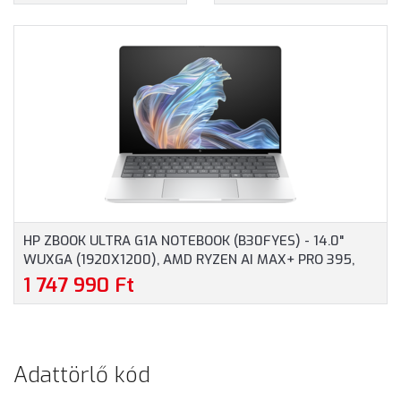
512GB SSD, MAGYAR
ULTRA 5-225U, 16GB
BILLENTYŰZET,
RAM, 512GB SSD,
WINDOWS 11 HOME, 3
MAGYAR BILLENTYŰZET,
ÉV GARANCIA,
WINDOWS 11
EZÜSTSZÜRKE SZÍNBEN
PROFESSIONAL, 3 ÉV
GARANCIA, EZÜST
SZÍNBEN
HP ZBOOK ULTRA G1A NOTEBOOK (B30FYES) - 14.0"
WUXGA (1920X1200), AMD RYZEN AI MAX+ PRO 395,
128GB RAM, 2TB SSD, MAGYAR BILLENTYŰZET,
1 747 990 Ft
WINDOWS 11 PROFESSIONAL, 3 ÉV GARANCIA, EZÜST
SZÍNBEN
Adattörlő kód