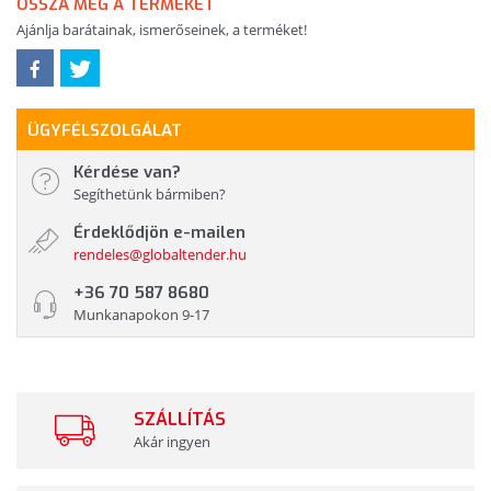
OSSZA MEG A TERMÉKET
Ajánlja barátainak, ismerőseinek, a terméket!
ÜGYFÉLSZOLGÁLAT
Kérdése van?
Segíthetünk bármiben?
Érdeklődjön e-mailen
rendeles@globaltender.hu
+36 70 587 8680
Munkanapokon 9-17
SZÁLLÍTÁS
Akár ingyen