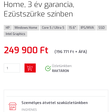
Home, 3 év garancia,
Ezüstszürke színben
HP
Windows Home
Core 5 / Ultra 5
15.6"
IPS/WVA
SSD
Intel Graphics
249 900 Ft
(196 771 Ft + ÁFA)
Üzletünkben:
RAKTÁRON
Személyes átvétel szaküzletünkben
INGYENES