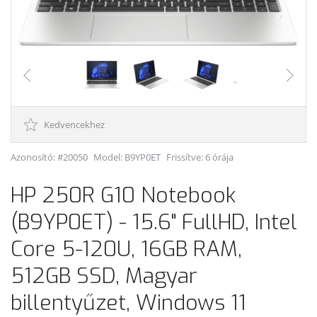
Kedvencekhez
Azonosító: #20050
Model:
B9YP0ET
Frissítve: 6 órája
HP 250R G10 Notebook
(B9YP0ET) - 15.6" FullHD, Intel
Core 5-120U, 16GB RAM,
512GB SSD, Magyar
billentyűzet, Windows 11