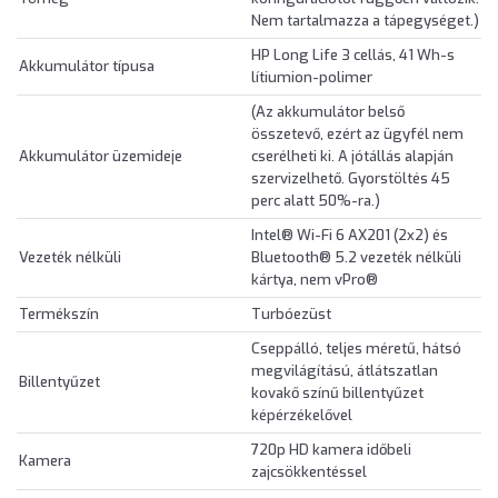
Nem tartalmazza a tápegységet.)
HP Long Life 3 cellás, 41 Wh-s
Akkumulátor típusa
lítiumion-polimer
(Az akkumulátor belső
összetevő, ezért az ügyfél nem
Akkumulátor üzemideje
cserélheti ki. A jótállás alapján
szervizelhető. Gyorstöltés 45
perc alatt 50%-ra.)
Intel® Wi-Fi 6 AX201 (2x2) és
Vezeték nélküli
Bluetooth® 5.2 vezeték nélküli
kártya, nem vPro®
Termékszín
Turbóezüst
Cseppálló, teljes méretű, hátsó
megvilágítású, átlátszatlan
Billentyűzet
kovakő színű billentyűzet
képérzékelővel
720p HD kamera időbeli
Kamera
zajcsökkentéssel