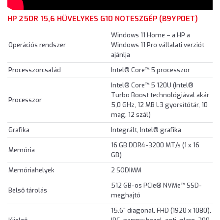
HP 250R 15,6 HÜVELYKES G10 NOTESZGÉP (B9YP0ET)
Windows 11 Home – a HP a
Operációs rendszer
Windows 11 Pro vállalati verziót
ajánlja
Processzorcsalád
Intel® Core™ 5 processzor
Intel® Core™ 5 120U (Intel®
Turbo Boost technológiával akár
Processzor
5,0 GHz, 12 MB L3 gyorsítótár, 10
mag, 12 szál)
Grafika
Integrált, Intel® grafika
16 GB DDR4-3200 MT/s (1 x 16
Memória
GB)
Memóriahelyek
2 SODIMM
512 GB-os PCIe® NVMe™ SSD-
Belső tárolás
meghajtó
15.6" diagonal, FHD (1920 x 1080),