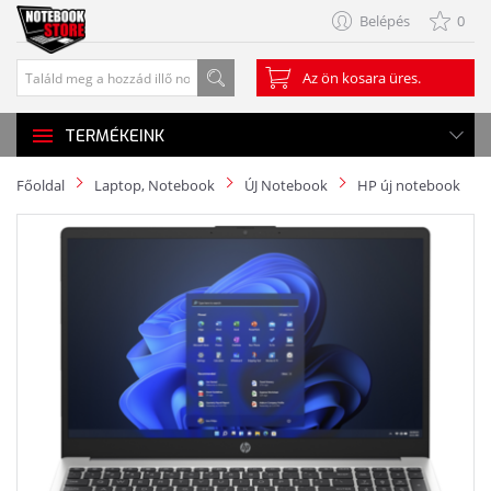
Belépés
0
Az ön kosara üres.
TERMÉKEINK
Főoldal
Laptop, Notebook
ÚJ Notebook
HP új notebook