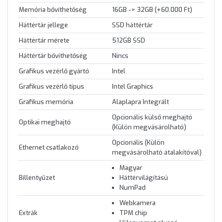
Memória bővíthetőség
16GB -> 32GB (+60.000 Ft)
Háttértár jellege
SSD háttértár
Háttértár mérete
512GB SSD
Háttértár bővíthetőség
Nincs
Grafikus vezérlő gyártó
Intel
Grafikus vezérlő típus
Intel Graphics
Grafikus memória
Alaplapra Integrált
Opcionális külső meghajtó
Optikai meghajtó
(Külön megvásárolható)
Opcionális (Külön
Ethernet csatlakozó
megvásárolható átalakítóval)
Magyar
Billentyűzet
Háttérvilágítású
NumPad
Webkamera
Extrák
TPM chip