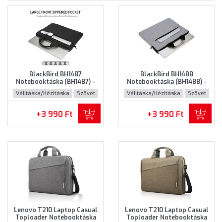
BlackBird BH1487
BlackBird BH1488
Notebooktáska (BH1487) -
Notebooktáska (BH1488) -
Maximum 15.6" méretű
Maximum 15.6" méretű
Válltáska/Kézitáska
Szövet
Válltáska/Kézitáska
Szövet
notebookokhoz - Fekete
notebookokhoz - Szürke
színben
színben
+3 990 Ft
+3 990 Ft
Lenovo T210 Laptop Casual
Lenovo T210 Laptop Casual
Toploader Notebooktáska
Toploader Notebooktáska