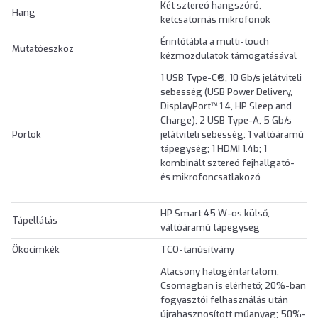
Két sztereó hangszóró,
Hang
kétcsatornás mikrofonok
Érintőtábla a multi-touch
Mutatóeszköz
kézmozdulatok támogatásával
1 USB Type-C®, 10 Gb/s jelátviteli
sebesség (USB Power Delivery,
DisplayPort™ 1.4, HP Sleep and
Charge); 2 USB Type-A, 5 Gb/s
Portok
jelátviteli sebesség; 1 váltóáramú
tápegység; 1 HDMI 1.4b; 1
kombinált sztereó fejhallgató-
és mikrofoncsatlakozó
HP Smart 45 W-os külső,
Tápellátás
váltóáramú tápegység
Ökocímkék
TCO-tanúsítvány
Alacsony halogéntartalom;
Csomagban is elérhető; 20%-ban
fogyasztói felhasználás után
újrahasznosított műanyag; 50%-