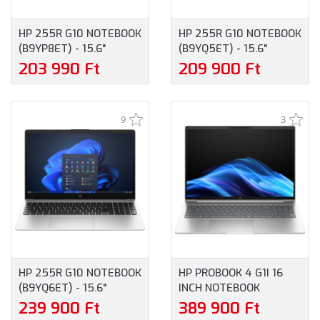
HP 255R G10 NOTEBOOK
HP 255R G10 NOTEBOOK
(B9YP8ET) - 15.6"
(B9YQ5ET) - 15.6"
FULLHD, AMD RYZEN 3-
FULLHD, AMD RYZEN 5-
203 990 Ft
209 900 Ft
7335U, 8GB RAM, 512GB
7535U, 16GB RAM,
SSD, MAGYAR
512GB SSD, MAGYAR
BILLENTYŰZET,
BILLENTYŰZET,
9
3
WINDOWS 11 HOME, 3
OPERÁCIÓS RENDSZER
ÉV GARANCIA, EZÜST
NÉLKÜL, 3 ÉV GARANCIA,
SZÍNBEN
EZÜSTSZÜRKE SZÍNBEN
HP 255R G10 NOTEBOOK
HP PROBOOK 4 G1I 16
(B9YQ6ET) - 15.6"
INCH NOTEBOOK
FULLHD, AMD RYZEN 5-
(B9YX5ET) - 16.0"
239 900 Ft
389 900 Ft
7535U, 16GB RAM,
WUXGA, INTEL CORE