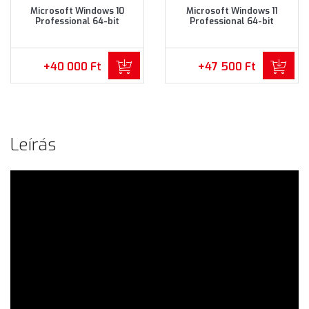
Microsoft Windows 10
Microsoft Windows 11
Professional 64-bit
Professional 64-bit
Operációs rendszer (FQC-
Operációs rendszer (FQC-
08925)
10537)
+40 000 Ft
+47 500 Ft
Leírás