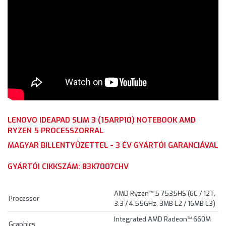
LENOVO IDEAPAD SLIM 3 (15ARP10) NOTEBOOK AMD
RYZEN 5 PROCESSZORRAL
MAGYAR BILLENTYŰZETTEL - 3 ÉV GYÁRTÓI GARANCIÁVAL
GYÁRTÓI CIKKSZÁM: 83K7007CHV
AMD Ryzen™ 5 7535HS (6C / 12T,
Processor
3.3 / 4.55GHz, 3MB L2 / 16MB L3)
Integrated AMD Radeon™ 660M
Graphics