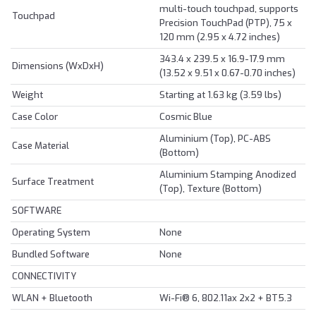
multi-touch touchpad, supports
Touchpad
Precision TouchPad (PTP), 75 x
120 mm (2.95 x 4.72 inches)
343.4 x 239.5 x 16.9-17.9 mm
Dimensions (WxDxH)
(13.52 x 9.51 x 0.67-0.70 inches)
Weight
Starting at 1.63 kg (3.59 lbs)
Case Color
Cosmic Blue
Aluminium (Top), PC-ABS
Case Material
(Bottom)
Aluminium Stamping Anodized
Surface Treatment
(Top), Texture (Bottom)
SOFTWARE
Operating System
None
Bundled Software
None
CONNECTIVITY
WLAN + Bluetooth
Wi-Fi® 6, 802.11ax 2x2 + BT5.3