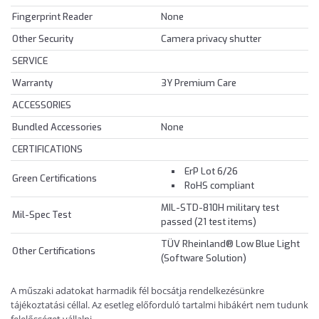
Fingerprint Reader
None
Other Security
Camera privacy shutter
SERVICE
Warranty
3Y Premium Care
ACCESSORIES
Bundled Accessories
None
CERTIFICATIONS
ErP Lot 6/26
Green Certifications
RoHS compliant
MIL-STD-810H military test
Mil-Spec Test
passed (21 test items)
TÜV Rheinland® Low Blue Light
Other Certifications
(Software Solution)
A műszaki adatokat harmadik fél bocsátja rendelkezésünkre
tájékoztatási céllal. Az esetleg előforduló tartalmi hibákért nem tudunk
felelősséget vállalni.