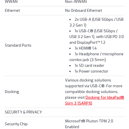
WWAN
Non-WWAN
Ethernet
No Onboard Ethernet
2x USB-A (USB 5Gbps / USB
3.2 Gen 1)
1x USB-C® (USB 5Gbps /
USB 3.2 Gen 1), with USB PD 3.0
and DisplayPort™ 1.2
Standard Ports
1x HDMI® 1.4
1x Headphone / microphone
combo jack (3.5mm)
1x SD card reader
1x Power connector
Various docking solutions
supported via USB-C®. For more
Docking
compatible docking solutions,
please visit
Docking for IdeaPad®
Slim 3 15ARP10
SECURITY & PRIVACY
Microsoft® Pluton TPM 2.0
Security Chip
Enabled