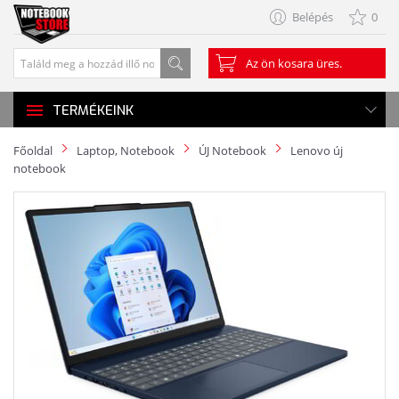
Belépés
0
Az ön kosara üres.
TERMÉKEINK
Főoldal
Laptop, Notebook
ÚJ Notebook
Lenovo új
notebook