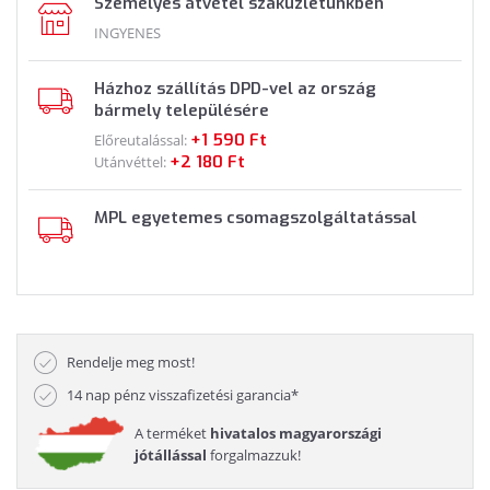
Személyes átvétel szaküzletünkben
INGYENES
Házhoz szállítás DPD-vel az ország
bármely településére
+1 590 Ft
Előreutalással:
+2 180 Ft
Utánvéttel:
MPL egyetemes csomagszolgáltatással
Rendelje meg most!
14 nap pénz visszafizetési garancia*
A terméket
hivatalos magyarországi
jótállással
forgalmazzuk!