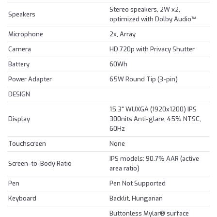
Stereo speakers, 2W x2,
Speakers
optimized with Dolby Audio™
Microphone
2x, Array
Camera
HD 720p with Privacy Shutter
Battery
60Wh
Power Adapter
65W Round Tip (3-pin)
DESIGN
15.3" WUXGA (1920x1200) IPS
Display
300nits Anti-glare, 45% NTSC,
60Hz
Touchscreen
None
IPS models: 90.7% AAR (active
Screen-to-Body Ratio
area ratio)
Pen
Pen Not Supported
Keyboard
Backlit, Hungarian
Buttonless Mylar® surface