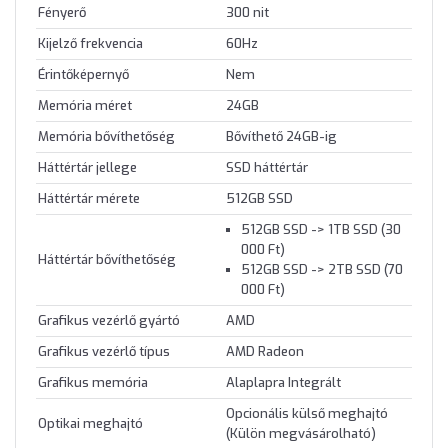
Fényerő
300 nit
Kijelző frekvencia
60Hz
Érintőképernyő
Nem
Memória méret
24GB
Memória bővíthetőség
Bővíthető 24GB-ig
Háttértár jellege
SSD háttértár
Háttértár mérete
512GB SSD
512GB SSD -> 1TB SSD (30
000 Ft)
Háttértár bővíthetőség
512GB SSD -> 2TB SSD (70
000 Ft)
Grafikus vezérlő gyártó
AMD
Grafikus vezérlő típus
AMD Radeon
Grafikus memória
Alaplapra Integrált
Opcionális külső meghajtó
Optikai meghajtó
(Külön megvásárolható)