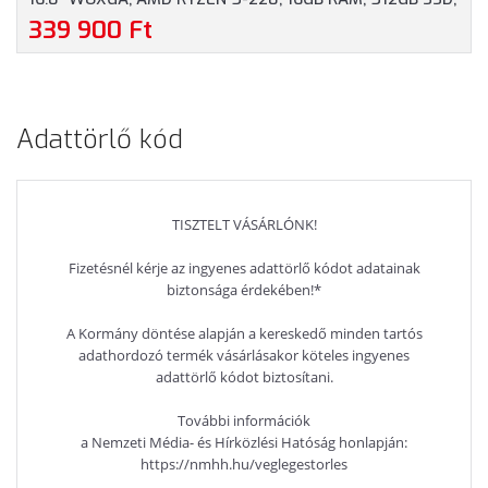
MAGYAR BILLENTYŰZET, WINDOWS 11 PROFESSIONAL, 3
339 900 Ft
ÉV GARANCIA, FEKETE SZÍNBEN
Adattörlő kód
TISZTELT VÁSÁRLÓNK!
Fizetésnél kérje az ingyenes adattörlő kódot adatainak
biztonsága érdekében!*
A Kormány döntése alapján a kereskedő minden tartós
adathordozó termék vásárlásakor köteles ingyenes
adattörlő kódot biztosítani.
További információk
a Nemzeti Média- és Hírközlési Hatóság honlapján:
https://nmhh.hu/veglegestorles