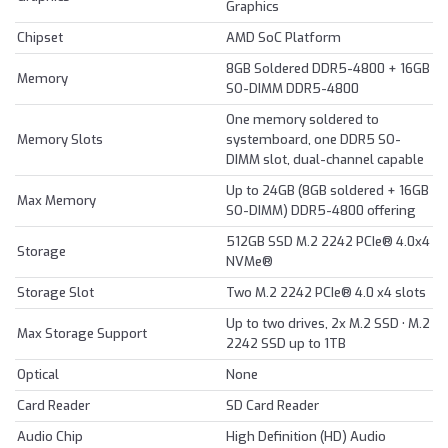
Graphics
Chipset
AMD SoC Platform
8GB Soldered DDR5-4800 + 16GB
Memory
SO-DIMM DDR5-4800
One memory soldered to
Memory Slots
systemboard, one DDR5 SO-
DIMM slot, dual-channel capable
Up to 24GB (8GB soldered + 16GB
Max Memory
SO-DIMM) DDR5-4800 offering
512GB SSD M.2 2242 PCIe® 4.0x4
Storage
NVMe®
Storage Slot
Two M.2 2242 PCIe® 4.0 x4 slots
Up to two drives, 2x M.2 SSD • M.2
Max Storage Support
2242 SSD up to 1TB
Optical
None
Card Reader
SD Card Reader
Audio Chip
High Definition (HD) Audio