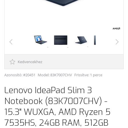
Kedvencekhez
Azonosító: #20451
Model:
83K7007CHV
Frissítve: 1 perce
Lenovo IdeaPad Slim 3
Notebook (83K7007CHV) -
15.3" WUXGA, AMD Ryzen 5
7535HS, 24GB RAM, 512GB