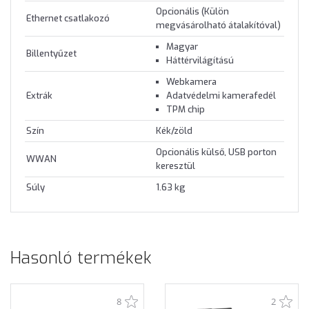
Opcionális (Külön
Ethernet csatlakozó
megvásárolható átalakítóval)
Magyar
Billentyűzet
Háttérvilágítású
Webkamera
Extrák
Adatvédelmi kamerafedél
TPM chip
Szín
Kék/zöld
Opcionális külső, USB porton
WWAN
keresztül
Súly
1.63 kg
Hasonló termékek
8
2