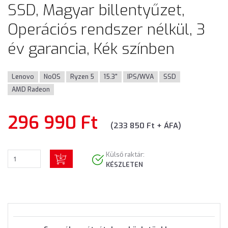
SSD, Magyar billentyűzet,
Operációs rendszer nélkül, 3
év garancia, Kék színben
Lenovo
NoOS
Ryzen 5
15.3"
IPS/WVA
SSD
AMD Radeon
296 990 Ft
(233 850 Ft + ÁFA)
Külső raktár:
KÉSZLETEN