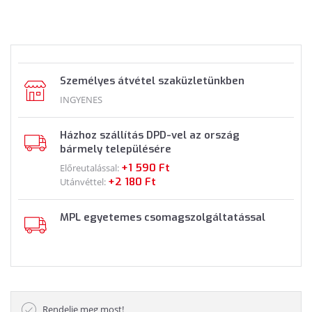
Személyes átvétel szaküzletünkben
INGYENES
Házhoz szállítás DPD-vel az ország
bármely településére
+1 590 Ft
Előreutalással:
+2 180 Ft
Utánvéttel:
MPL egyetemes csomagszolgáltatással
Rendelje meg most!