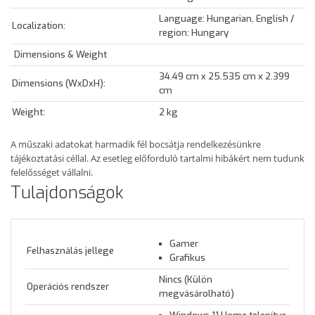
Language: Hungarian, English /
Localization:
region: Hungary
Dimensions & Weight
34.49 cm x 25.535 cm x 2.399
Dimensions (WxDxH):
cm
Weight:
2 kg
A műszaki adatokat harmadik fél bocsátja rendelkezésünkre
tájékoztatási céllal. Az esetleg előforduló tartalmi hibákért nem tudunk
felelősséget vállalni.
Tulajdonságok
Gamer
Felhasználás jellege
Grafikus
Nincs (Külön
Operációs rendszer
megvásárolható)