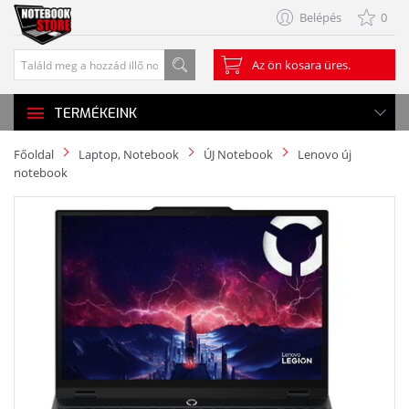
Belépés
0
Az ön kosara üres.
TERMÉKEINK
Főoldal
Laptop, Notebook
ÚJ Notebook
Lenovo új
notebook