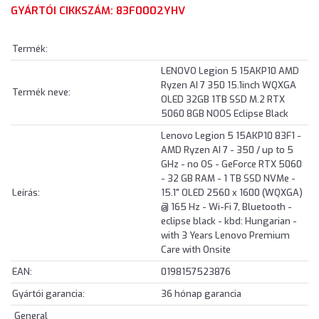
GYÁRTÓI CIKKSZÁM: 83F0002YHV
Termék:
LENOVO Legion 5 15AKP10 AMD
Ryzen AI 7 350 15.1inch WQXGA
Termék neve:
OLED 32GB 1TB SSD M.2 RTX
5060 8GB NOOS Eclipse Black
Lenovo Legion 5 15AKP10 83F1 -
AMD Ryzen AI 7 - 350 / up to 5
GHz - no OS - GeForce RTX 5060
- 32 GB RAM - 1 TB SSD NVMe -
Leírás:
15.1" OLED 2560 x 1600 (WQXGA)
@ 165 Hz - Wi-Fi 7, Bluetooth -
eclipse black - kbd: Hungarian -
with 3 Years Lenovo Premium
Care with Onsite
EAN:
0198157523876
Gyártói garancia:
36 hónap garancia
General