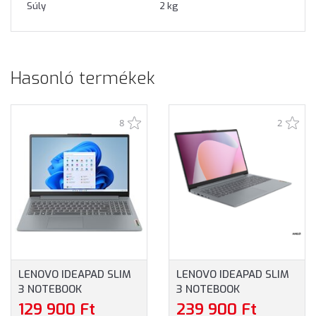
Súly
2 kg
Hasonló termékek
8
2
LENOVO IDEAPAD SLIM
LENOVO IDEAPAD SLIM
3 NOTEBOOK
3 NOTEBOOK
(82XB00F6HV) - 15.6"
(82XQ00TVHV) - 15.6"
129 900 Ft
239 900 Ft