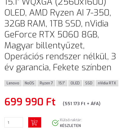
15.1" WQXGA (2560x1600)
OLED, AMD Ryzen AI 7-350,
32GB RAM, 1TB SSD, nVidia
GeForce RTX 5060 8GB,
Magyar billentyűzet,
Operációs rendszer nélkül, 3
év garancia, Fekete színben
Lenovo
NoOS
Ryzen 7
15.1"
OLED
SSD
nVidia RTX
699 990 Ft
(551 173 Ft + ÁFA)
Külső raktár:
KÉSZLETEN