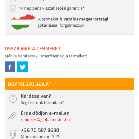
14 nap pénz visszafizetési garancia*
A terméket
hivatalos magyarországi
jótállással
forgalmazzuk!
OSSZA MEG A TERMÉKET
Ajánlja barátainak, ismerőseinek, a terméket!
ÜGYFÉLSZOLGÁLAT
Kérdése van?
Segíthetünk bármiben?
Érdeklődjön e-mailen
rendeles@globaltender.hu
+36 70 587 8680
Munkanapokon 9-17