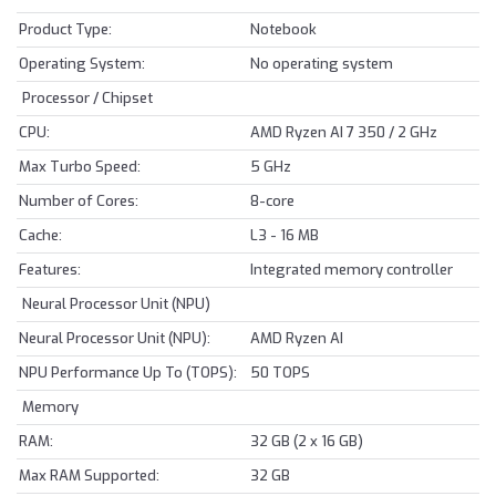
Product Type:
Notebook
Operating System:
No operating system
Processor / Chipset
CPU:
AMD Ryzen AI 7 350 / 2 GHz
Max Turbo Speed:
5 GHz
Number of Cores:
8-core
Cache:
L3 - 16 MB
Features:
Integrated memory controller
Neural Processor Unit (NPU)
Neural Processor Unit (NPU):
AMD Ryzen AI
NPU Performance Up To (TOPS):
50 TOPS
Memory
RAM:
32 GB (2 x 16 GB)
Max RAM Supported:
32 GB