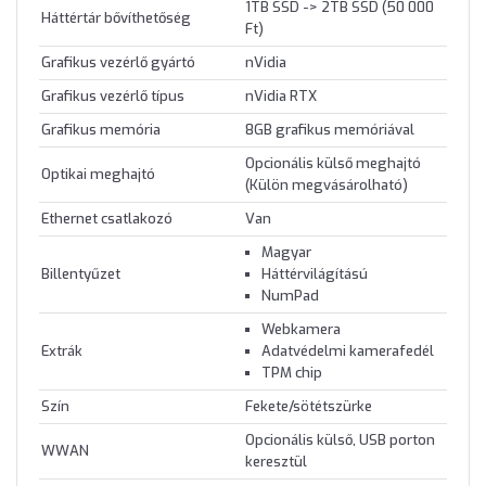
1TB SSD -> 2TB SSD (50 000
Háttértár bővíthetőség
Ft)
Grafikus vezérlő gyártó
nVidia
Grafikus vezérlő típus
nVidia RTX
Grafikus memória
8GB grafikus memóriával
Opcionális külső meghajtó
Optikai meghajtó
(Külön megvásárolható)
Ethernet csatlakozó
Van
Magyar
Billentyűzet
Háttérvilágítású
NumPad
Webkamera
Extrák
Adatvédelmi kamerafedél
TPM chip
Szín
Fekete/sötétszürke
Opcionális külső, USB porton
WWAN
keresztül