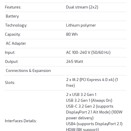
Features:
Dual stream (2x2)
Battery
Technology:
Lithium polymer
Capacity:
80 Wh
AC Adapter
Input:
AC 100-240 V (50/60 Hz)
Output:
245 Watt
Connections & Expansion
2 x M.2 (PCI Express 4.0 x4) (1
Slots:
free)
2 x USB 3.2 Gen 1
USB 3.2 Gen 1 (Always On)
USB-C 3.2 Gen 2 (supports
DisplayPort 2.1 Alt Mode) (100W
power delivery)
Interfaces Details:
USB4 (supports DisplayPort 2.1)
HDMI (8K support)