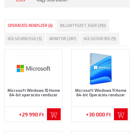
OPERÁCIÓS RENDSZER (4)
BILLENTYŰZET, EGÉR (310)
KÜLSŐ HDD/SSD (5)
MONITOR (287)
KÜLSŐ DVD ÍRÓ (9)
Microsoft Windows 10 Home
Microsoft Windows 11 Home
64-bit operációs rendszer
64-bit Operációs rendszer
(KW9-00135)
(KW9-00641)
+29 990 Ft
+30 000 Ft