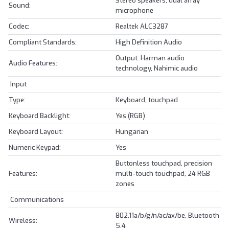
Stereo speakers, dual array
Sound:
microphone
Codec:
Realtek ALC3287
Compliant Standards:
High Definition Audio
Output: Harman audio
Audio Features:
technology, Nahimic audio
Input
Type:
Keyboard, touchpad
Keyboard Backlight:
Yes (RGB)
Keyboard Layout:
Hungarian
Numeric Keypad:
Yes
Buttonless touchpad, precision
Features:
multi-touch touchpad, 24 RGB
zones
Communications
802.11a/b/g/n/ac/ax/be, Bluetooth
Wireless:
5.4