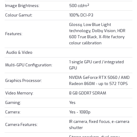
Image Brightness:
500 cd/m²
Colour Gamut:
100% DCI-P3
Glossy, Low Blue Light
technology, Dolby Vision, HDR
Features:
600 True Black, X-Rite factory
colour calibration
Audio & Video
1 single GPU card / integrated
Multi-GPU Configuration:
GPU
NVIDIA GeForce RTX 5060 / AMD
Graphics Processor:
Radeon 860M - up to 572 TOPS
Video Memory:
8 GB GDDR7 SDRAM
Gaming:
Yes
Camera:
Yes - 1080p
IR camera, fixed focus, e-camera
Camera Features:
shutter