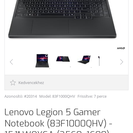
Kedvencekhez
Azonosító: #20314
Model:
83F1000QHV
Frissítve: 7 perce
Lenovo Legion 5 Gamer
Notebook (83F1000QHV) -