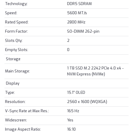
Technology:
DDR5 SDRAM
Speed:
5600 MT/s
Rated Speed:
2800 MHz
Form Factor:
SO-DIMM 262-pin
Slots Qty:
2
Empty Slots:
0
Storage
1 TB SSD M.2 2242 PCIe 4.0 x4 -
Main Storage:
NVM Express (NVMe)
Display
Type:
15.1" OLED
Resolution:
2560 x 1600 (WQXGA)
V-Sync Rate at Max Res.:
165 Hz
Widescreen:
Yes
Image Aspect Ratio:
16:10