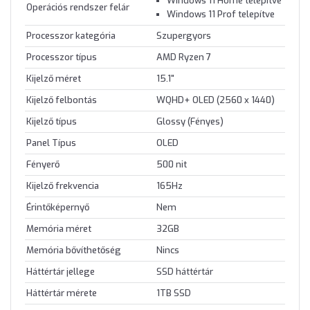
Windows 11 Home telepítve
Operációs rendszer felár
Windows 11 Prof telepítve
Processzor kategória
Szupergyors
Processzor típus
AMD Ryzen 7
Kijelző méret
15.1"
Kijelző felbontás
WQHD+ OLED (2560 x 1440)
Kijelző típus
Glossy (Fényes)
Panel Típus
OLED
Fényerő
500 nit
Kijelző frekvencia
165Hz
Érintőképernyő
Nem
Memória méret
32GB
Memória bővíthetőség
Nincs
Háttértár jellege
SSD háttértár
Háttértár mérete
1TB SSD