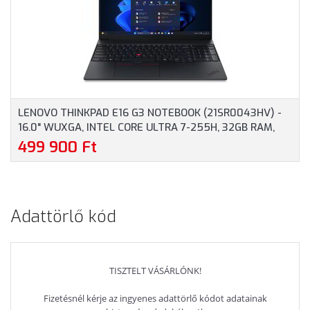
GARANCIA, FEKETE
OPERÁCIÓS RENDSZER
SZÍNBEN
NÉLKÜL, 3 ÉV GARANCIA,
SZÜRKE SZÍNBEN
LENOVO THINKPAD E16 G3 NOTEBOOK (21SR0043HV) -
16.0" WUXGA, INTEL CORE ULTRA 7-255H, 32GB RAM,
1TB SSD, MAGYAR BILLENTYŰZET, WINDOWS 11
499 900 Ft
PROFESSIONAL, 3 ÉV GARANCIA, FEKETE SZÍNBEN
Adattörlő kód
TISZTELT VÁSÁRLÓNK!
Fizetésnél kérje az ingyenes adattörlő kódot adatainak