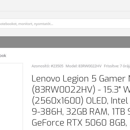
book
Azonosító: #23505
Model:
83RW0022HV
Frissítve: 7 óráj
Lenovo Legion 5 Gamer
(83RW0022HV) - 15.3"
(2560x1600) OLED, Intel 
9-386H, 32GB RAM, 1TB S
GeForce RTX 5060 8GB,