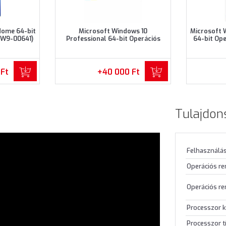
Home 64-bit
Microsoft Windows 10
Microsoft 
KW9-00641)
Professional 64-bit Operációs
64-bit Op
rendszer (FQC-08925)
 Ft
+40 000 Ft
Tulajdon
Felhasználás
Operációs r
Operációs re
Processzor k
Processzor t