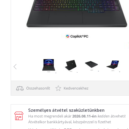
Összehasonlít
Kedvencekhez
Személyes átvétel szaküzletünkben
Ha most megrendeli akár
2026.08.11-én
kedden
átveheti!
Átvételkor bankkártyával, készpénzzel is fizethet