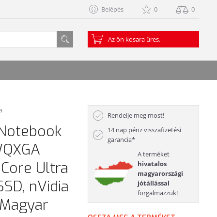
Belépés
0
0
Az ön kosara üres.
a
Rendelje meg most!
 Notebook
14 nap pénz visszafizetési
garancia*
 WQXGA
A terméket
Core Ultra
hivatalos
magyarországi
SD, nVidia
jótállással
forgalmazzuk!
 Magyar