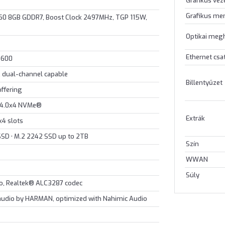
Grafikus vez
Grafikus me
60 8GB GDDR7, Boost Clock 2497MHz, TGP 115W,
Optikai meg
Ethernet csa
5600
 dual-channel capable
Billentyűzet
ffering
 4.0x4 NVMe®
Extrák
x4 slots
 SSD • M.2 2242 SSD up to 2TB
Szín
WWAN
Súly
io, Realtek® ALC3287 codec
 audio by HARMAN, optimized with Nahimic Audio