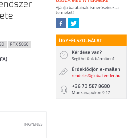
OSSZA MEG A TERMÉKET
rendszer
Ajánlja barátainak, ismerőseinek, a
kete
terméket!
ÜGYFÉLSZOLGÁLAT
SD
RTX 5060
Kérdése van?
Segíthetünk bármiben?
ÁFA)
Érdeklődjön e-mailen
rendeles@globaltender.hu
+36 70 587 8680
Munkanapokon 9-17
INGYENES