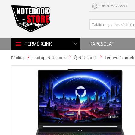
+36 70 587 8680
KAPCSOLAT
TERMÉKEINK
Főoldal
Laptop, Notebook
ÚJ Notebook
Lenovo új note