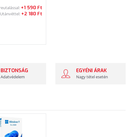
+1 590 Ft
reutalással:
+2 180 Ft
Utánvéttel:
BIZTONSÁG
EGYÉNI ÁRAK
Adatvédelem
Nagy tétel esetén