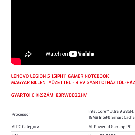
LENOVO LEGION 5 15IPH11 GAMER NOTEBOOK
MAGYAR BILLENTYŰZETTEL - 3 ÉV GYÁRTÓI HÁZTÓL-HÁZ
GYÁRTÓI CIKKSZÁM: 83RW0022HV
Intel Core™ Ultra 9 386H,
Processor
18MB Intel® Smart Cache
AI PC Category
AI-Powered Gaming PC