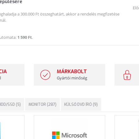
lepülésére
Elő
haladja a 300.000 Ft összeghatárt, akkor a rendelés megfizetése
nál.
Automata:
1 590 Ft
.
CIA
MÁRKABOLT
l
Gyártói minőség
DD/SSD (5)
MONITOR (287)
KÜLSŐ DVD ÍRÓ (9)