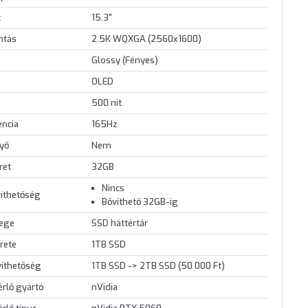
t
15.3"
ontás
2.5K WQXGA (2560x1600)
Glossy (Fényes)
OLED
500 nit
encia
165Hz
nyő
Nem
ret
32GB
Nincs
íthetőség
Bővíthető 32GB-ig
lege
SSD háttértár
rete
1TB SSD
víthetőség
1TB SSD -> 2TB SSD (50 000 Ft)
érlő gyártó
nVidia