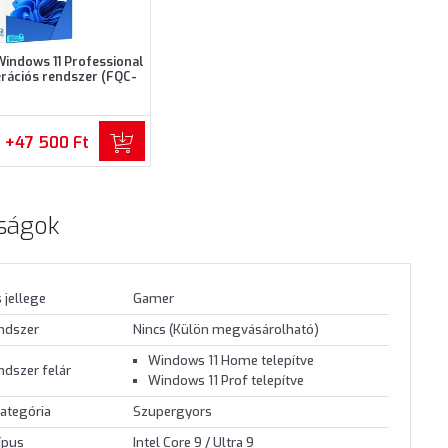
Windows 11 Professional
erációs rendszer (FQC-
10537)
+47 500 Ft
ságok
 jellege
Gamer
endszer
Nincs (Külön megvásárolható)
Windows 11 Home telepítve
ndszer felár
Windows 11 Prof telepítve
ategória
Szupergyors
ípus
Intel Core 9 / Ultra 9