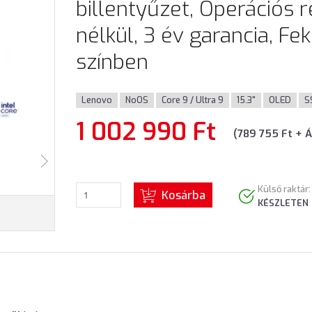
billentyűzet, Operációs 
nélkül, 3 év garancia, Fe
színben
Lenovo
NoOS
Core 9 / Ultra 9
15.3"
OLED
S
1 002 990 Ft
(789 755 Ft + 
Külső raktár:
Kosárba
KÉSZLETEN