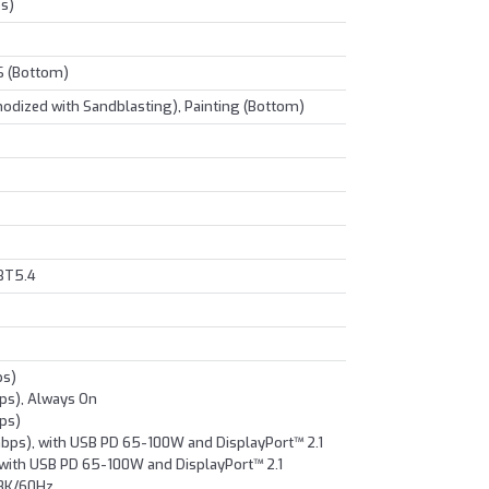
bs)
S (Bottom)
dized with Sandblasting), Painting (Bottom)
 BT5.4
ps)
ps), Always On
ps)
bps), with USB PD 65-100W and DisplayPort™ 2.1
 with USB PD 65-100W and DisplayPort™ 2.1
 8K/60Hz