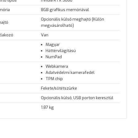
érlő típus
nVidia RTX 5060
mória
8GB grafikus memóriával
Opcionális külső meghajtó (Külön
hajtó
megvásárolható)
tlakozó
Van
Magyar
Háttérvilágítású
NumPad
Webkamera
Adatvédelmi kamerafedél
TPM chip
Fekete/sötétszürke
Opcionális külső, USB porton keresztül
1.87 kg