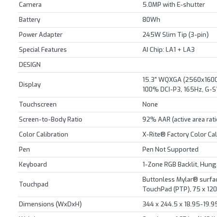
Camera
5.0MP with E-shutter
Battery
80Wh
Power Adapter
245W Slim Tip (3-pin)
Special Features
AI Chip: LA1 + LA3
DESIGN
15.3" WQXGA (2560x1600) 
Display
100% DCI-P3, 165Hz, G-S
Touchscreen
None
Screen-to-Body Ratio
92% AAR (active area rati
Color Calibration
X-Rite® Factory Color Cal
Pen
Pen Not Supported
Keyboard
1-Zone RGB Backlit, Hung
Buttonless Mylar® surfac
Touchpad
TouchPad (PTP), 75 x 120
Dimensions (WxDxH)
344 x 244.5 x 18.95-19.9