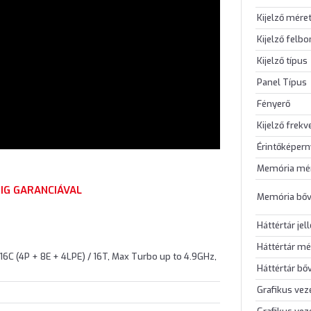
Kijelző mére
Kijelző felb
Kijelző típus
Panel Típus
Fényerő
Kijelző frekv
Érintőképer
Memória mé
IG GARANCIÁVAL
Memória bőv
Háttértár jel
Háttértár mé
 16C (4P + 8E + 4LPE) / 16T, Max Turbo up to 4.9GHz,
Háttértár bő
Grafikus vez