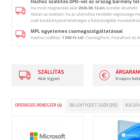
Házhoz szállítás DPD-vel az ország bármely te
Ha most megrendeli akár
2026.08.12-én
szerdán
átveheti!
Abban az esetben, ha az utánvétes rendelés végösszege meg
csak bankkártyával lehetséges a futárszolgálat munkatársá
MPL egyetemes csomagszolgáltatással
Házhoz szállítás:
1 590 Ft-tól
. CsomagPont, PostaPont és 
SZÁLLÍTÁS
ÁRGARAN
Akár ingyen
8 napon belü
OPERÁCIÓS RENDSZER (4)
BILLENTYŰZET, EGÉR (310)
KÜLSŐ H