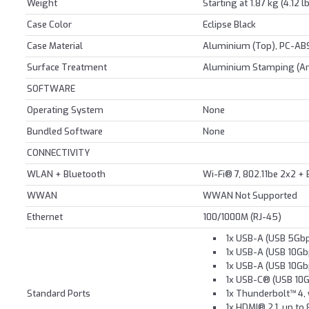
Weight
Starting at 1.87 kg (4.12 l
Case Color
Eclipse Black
Case Material
Aluminium (Top), PC-AB
Surface Treatment
Aluminium Stamping (Ano
SOFTWARE
Operating System
None
Bundled Software
None
CONNECTIVITY
WLAN + Bluetooth
Wi-Fi® 7, 802.11be 2x2 +
WWAN
WWAN Not Supported
Ethernet
100/1000M (RJ-45)
1x USB-A (USB 5Gb
1x USB-A (USB 10Gb
1x USB-A (USB 10Gb
1x USB-C® (USB 10G
Standard Ports
1x Thunderbolt™ 4,
1x HDMI® 2.1, up to