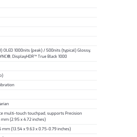
OLED 1000nits (peak) / 500nits (typical) Glossy,
YNC®, DisplayHDR™ True Black 1000
o)
ibration
arian
e multi-touch touchpad, supports Precision
 mm (2.95 x 4.72 inches)
5 mm (13.54 x 9.63 x 0.75-0.79 inches)