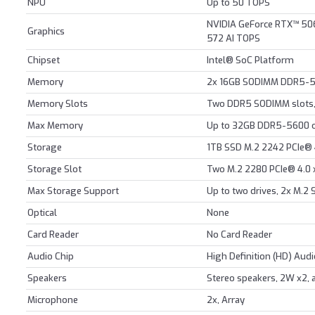
NPU
Up to 50 TOPS
NVIDIA GeForce RTX™ 50
Graphics
572 AI TOPS
Chipset
Intel® SoC Platform
Memory
2x 16GB SODIMM DDR5-
Memory Slots
Two DDR5 SODIMM slots,
Max Memory
Up to 32GB DDR5-5600 o
Storage
1TB SSD M.2 2242 PCIe®
Storage Slot
Two M.2 2280 PCIe® 4.0 
Max Storage Support
Up to two drives, 2x M.2
Optical
None
Card Reader
No Card Reader
Audio Chip
High Definition (HD) Aud
Speakers
Stereo speakers, 2W x2,
Microphone
2x, Array