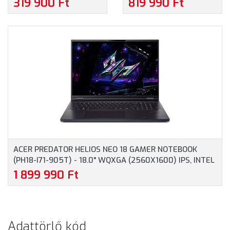
319 900 Ft
819 990 Ft
AMD RYZEN 5-7535HS,
RYZEN 7-260, 32GB
16GB RAM, 512GB SSD,
RAM, 1TB SSD, NVIDIA
NVIDIA GEFORCE RTX
GEFORCE RTX 5070
3050 6GB, MAGYAR
8GB, MAGYAR
BILLENTYŰZET,
BILLENTYŰZET,
WINDOWS 11 HOME, 3
OPERÁCIÓS RENDSZER
ÉV GARANCIA, FEKETE
NÉLKÜL, 3 ÉV GARANCIA,
SZÍNBEN
FEKETE SZÍNBEN
ACER PREDATOR HELIOS NEO 18 GAMER NOTEBOOK
(PH18-I71-905T) - 18.0" WQXGA (2560X1600) IPS, INTEL
CORE ULTRA 9-290HX, 96GB RAM, 2TB SSD, NVIDIA
1 899 990 Ft
GEFORCE RTX 5080 16GB, MAGYAR BILLENTYŰZET,
WINDOWS 11 HOME, 3 ÉV GARANCIA, FEKETE
Adattörlő kód