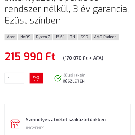
rendszer nélkül, 3 év garancia,
Ezüst színben
Acer
NoOS
Ryzen 7
15.6"
TN
SSD
AMD Radeon
215 990 Ft
(170 070 Ft + ÁFA)
Külső raktár:
KÉSZLETEN
Személyes átvétel szaküzletünkben
INGYENES