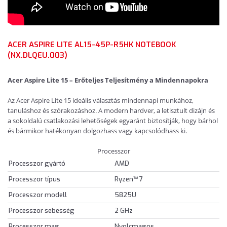
ACER ASPIRE LITE AL15-45P-R5HK NOTEBOOK
(NX.DLQEU.003)
Acer Aspire Lite 15 – Erőteljes Teljesítmény a Mindennapokra
Az Acer Aspire Lite 15 ideális választás mindennapi munkához,
tanuláshoz és szórakozáshoz. A modern hardver, a letisztult dizájn és
a sokoldalú csatlakozási lehetőségek egyaránt biztosítják, hogy bárhol
és bármikor hatékonyan dolgozhass vagy kapcsolódhass ki.
Processzor
Processzor gyártó
AMD
Processzor típus
Ryzen™ 7
Processzor modell
5825U
Processzor sebesség
2 GHz
Processzor mag
Nyolcmagos