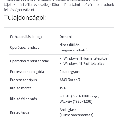
tájékoztatási céllal. Az esetleg előforduló tartalmi hibákért nem tudunk
felelősséget vállalni.
Tulajdonságok
Felhasználás jellege
Otthoni
Nincs (Külön
Operációs rendszer
megvásárolható)
Windows 11 Home telepítve
Operációs rendszer felár
Windows 11 Prof telepítve
Processzor kategória
Szupergyors
Processzor típus
AMD Ryzen 7
Kijelző méret
15.6"
FullHD (1920x1080) vagy
Kijelző felbontás
WUXGA (1920x1200)
Anti-glare
Kijelző típus
(Tükröződésmentes)