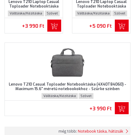
Lenovo T210 Laptop Casual
Lenovo T210 Laptop Casual
Toploader Notebooktáska
Toploader Notebooktáska
(GX40Q17231) - Maximum
(GX40Q17232) - Maximum
Válltáska/Kézitáska
Szövet
Válltáska/Kézitáska
Szövet
15.6" méretű notebookokhoz
15.6" méretű notebookokhoz
- Szürke színben
- Barna színben
+3 990 Ft
+5 090 Ft
Lenovo T210 Casual Toploader Notebooktáska (4X40T84060) -
Maximum 15.6" méretű notebookokhoz - Szürke színben
Válltáska/Kézitáska
Szövet
+3 990 Ft
még több:
Notebook táska, hátizsák