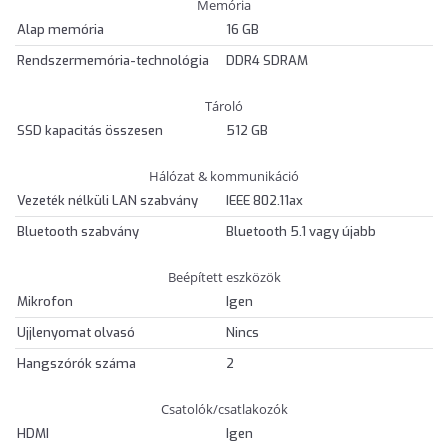
Memória
Alap memória
16 GB
Rendszermemória-technológia
DDR4 SDRAM
Tároló
SSD kapacitás összesen
512 GB
Hálózat & kommunikáció
Vezeték nélküli LAN szabvány
IEEE 802.11ax
Bluetooth szabvány
Bluetooth 5.1 vagy újabb
Beépített eszközök
Mikrofon
Igen
Ujjlenyomat olvasó
Nincs
Hangszórók száma
2
Csatolók/csatlakozók
HDMI
Igen