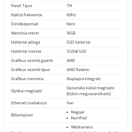
Panel Típus
TN
Kijelző frekvencia
60Hz
Érintőképernyő
Nem
Memória méret
16GB
Háttértár jellege
SSD háttértár
Háttértár mérete
512GB SSD
Grafikus vezérlő gyártó
AMD
Grafikus vezérlő típus
AMD Radeon
Grafikus memória
Alaplapra Integrált
Opcionális külső meghajtó
Optikai meghajtó
(Külön megvásárolható)
Ethernet csatlakozó
Van
Magyar
Billentyűzet
NumPad
Webkamera