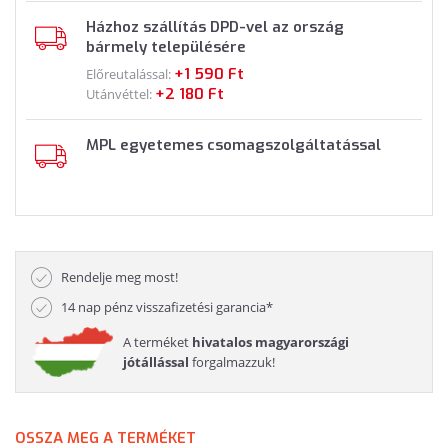
Házhoz szállítás DPD-vel az ország
bármely településére
+1 590 Ft
Előreutalással:
+2 180 Ft
Utánvéttel:
MPL egyetemes csomagszolgáltatással
Rendelje meg most!
14 nap pénz visszafizetési garancia*
A terméket
hivatalos magyarországi
jótállással
forgalmazzuk!
OSSZA MEG A TERMÉKET