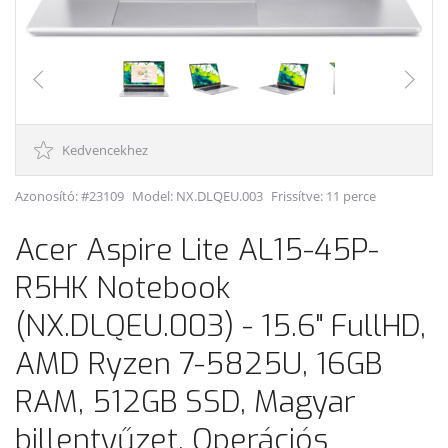
Kedvencekhez
Azonosító: #23109
Model:
NX.DLQEU.003
Frissítve: 11 perce
Acer Aspire Lite AL15-45P-
R5HK Notebook
(NX.DLQEU.003) - 15.6" FullHD,
AMD Ryzen 7-5825U, 16GB
RAM, 512GB SSD, Magyar
billentyűzet, Operációs