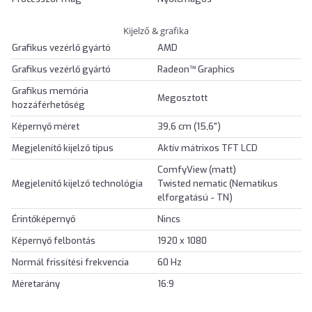
Kijelző & grafika
Grafikus vezérlő gyártó
AMD
Grafikus vezérlő gyártó
Radeon™ Graphics
Grafikus memória
Megosztott
hozzáférhetőség
Képernyő méret
39,6 cm (15,6")
Megjelenítő kijelző típus
Aktív mátrixos TFT LCD
ComfyView (matt)
Megjelenítő kijelző technológia
Twisted nematic (Nematikus
elforgatású - TN)
Érintőképernyő
Nincs
Képernyő felbontás
1920 x 1080
Normál frissítési frekvencia
60 Hz
Méretarány
16:9