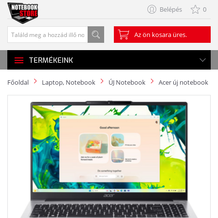
Belépés
0
Az ön kosara üres.
TERMÉKEINK
Főoldal
Laptop, Notebook
ÚJ Notebook
Acer új notebook