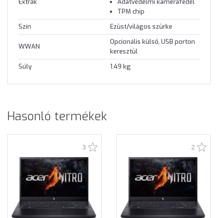
Extrák
Adatvédelmi kamerafedél
TPM chip
Szín
Ezüst/világos szürke
Opcionális külső, USB porton
WWAN
keresztül
Súly
1.49 kg
Hasonló termékek
3
2