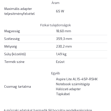
Áram
Maximális adapter
65 W
teljesítményfelvétel
Fizikai tulajdonságok
Magasság
18,60 mm
Szélesség
359,3 mm
Mélység
230,2 mm
Súly (közelítő)
1,49 kg
Termék színe
Ezüst
Egyéb
Aspire Lite AL15-45P-R5HK
Notebook számítógép
Csomag tartalma
Hálózati adapter
Tápkábel
A műszaki adatokat harmadik fél bocsátja rendelkezésünkre