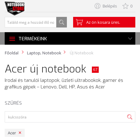
Belépés
0
Az ön kosara üres.
TERMÉKEINK
Főoldal
Laptop, Notebook
ÚJ Notebook
Acer új notebook
67
Irodai és tanulói laptopok, üzleti ultrabookok, gamer és
grafikus gépek – Lenovo, Dell, HP, Asus és Acer
SZŰRÉS
Acer