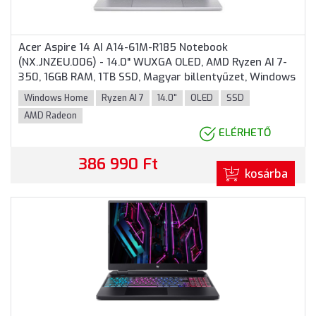
Acer Aspire 14 AI A14-61M-R185 Notebook
(NX.JNZEU.006) - 14.0" WUXGA OLED, AMD Ryzen AI 7-
350, 16GB RAM, 1TB SSD, Magyar billentyűzet, Windows
11 Home, 3 év garancia, Szürke színben
Windows Home
Ryzen AI 7
14.0"
OLED
SSD
AMD Radeon
ELÉRHETŐ
386 990 Ft
kosárba