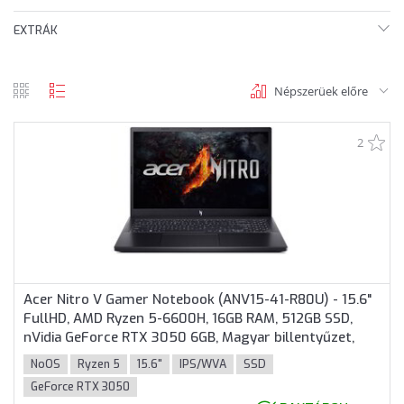
EXTRÁK
Népszerüek előre
rács
lista
nézet
nézet
2
Acer Nitro V Gamer Notebook (ANV15-41-R80U) - 15.6"
FullHD, AMD Ryzen 5-6600H, 16GB RAM, 512GB SSD,
nVidia GeForce RTX 3050 6GB, Magyar billentyűzet,
Operációs rendszer nélkül, 3 év garancia, Fekete
NoOS
Ryzen 5
15.6"
IPS/WVA
SSD
színben
GeForce RTX 3050