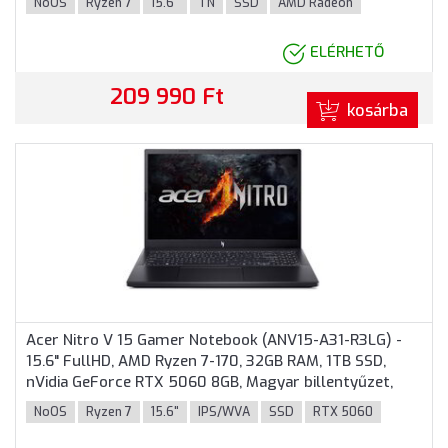
NoOS
Ryzen 7
15.6"
TN
SSD
AMD Radeon
ELÉRHETŐ
209 990 Ft
kosárba
Acer Nitro V 15 Gamer Notebook (ANV15-A31-R3LG) -
15.6" FullHD, AMD Ryzen 7-170, 32GB RAM, 1TB SSD,
nVidia GeForce RTX 5060 8GB, Magyar billentyűzet,
Operációs rendszer nélkül, 3 év garancia, Fekete
NoOS
Ryzen 7
15.6"
IPS/WVA
SSD
RTX 5060
színben