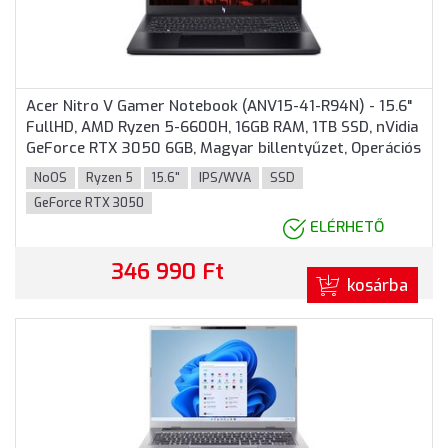
Acer Nitro V Gamer Notebook (ANV15-41-R94N) - 15.6"
FullHD, AMD Ryzen 5-6600H, 16GB RAM, 1TB SSD, nVidia
GeForce RTX 3050 6GB, Magyar billentyűzet, Operációs
rendszer nélkül, 3 év garancia, Fekete színben
NoOS
Ryzen 5
15.6"
IPS/WVA
SSD
GeForce RTX 3050
ELÉRHETŐ
346 990 Ft
kosárba