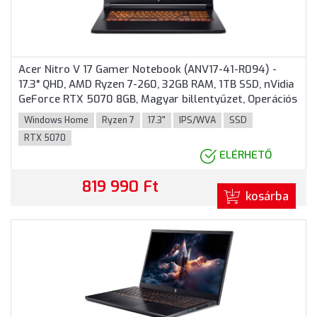
Acer Nitro V 17 Gamer Notebook (ANV17-41-R094) -
17.3" QHD, AMD Ryzen 7-260, 32GB RAM, 1TB SSD, nVidia
GeForce RTX 5070 8GB, Magyar billentyűzet, Operációs
rendszer nélkül, 3 év garancia, Fekete színben
Windows Home
Ryzen 7
17.3"
IPS/WVA
SSD
RTX 5070
ELÉRHETŐ
819 990 Ft
kosárba