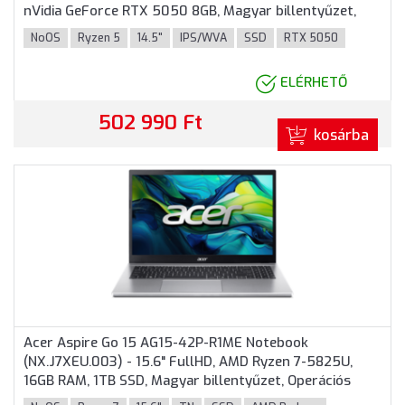
nVidia GeForce RTX 5050 8GB, Magyar billentyűzet,
Operációs rendszer nélkül, 3 év garancia, Fehér színben
NoOS
Ryzen 5
14.5"
IPS/WVA
SSD
RTX 5050
ELÉRHETŐ
502 990 Ft
kosárba
Acer Aspire Go 15 AG15-42P-R1ME Notebook
(NX.J7XEU.003) - 15.6" FullHD, AMD Ryzen 7-5825U,
16GB RAM, 1TB SSD, Magyar billentyűzet, Operációs
rendszer nélkül, 3 év garancia, Ezüst színben