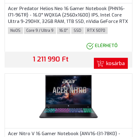
Acer Predator Helios Neo 16 Gamer Notebook (PHN16-
I71-96TR) - 16.0" WQXGA (2560x1600) IPS, Intel Core
Ultra 9-290HX, 32GB RAM, 1TB SSD, nVidia GeForce RTX
5070Ti 12GB, Magyar billentyűzet, Operációs rendszer
NoOS
Core 9 / Ultra 9
16.0"
SSD
RTX 5070
nélkül, 3 év garancia, Fekete
ELÉRHETŐ
1 211 990 Ft
kosárba
Acer Nitro V 16 Gamer Notebook (ANV16-I31-78K0) -