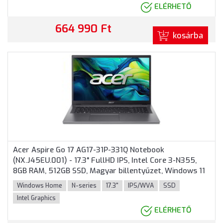
ELÉRHETŐ
664 990 Ft
kosárba
Acer Aspire Go 17 AG17-31P-331Q Notebook
(NX.J45EU.001) - 17.3" FullHD IPS, Intel Core 3-N355,
8GB RAM, 512GB SSD, Magyar billentyűzet, Windows 11
Home, 3 év garancia, Szürke színben
Windows Home
N-series
17.3"
IPS/WVA
SSD
Intel Graphics
ELÉRHETŐ