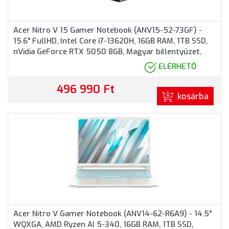
Acer Nitro V 15 Gamer Notebook (ANV15-52-73GF) -
15.6" FullHD, Intel Core i7-13620H, 16GB RAM, 1TB SSD,
nVidia GeForce RTX 5050 8GB, Magyar billentyűzet,
Operációs rendszer nélkül, 3 év garancia, Fekete
ELÉRHETŐ
színben
496 990 Ft
kosárba
Acer Nitro V Gamer Notebook (ANV14-62-R6A9) - 14.5"
WQXGA, AMD Ryzen AI 5-340, 16GB RAM, 1TB SSD,