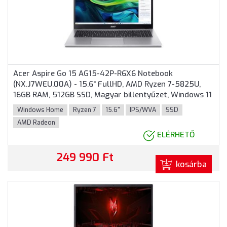
Acer Aspire Go 15 AG15-42P-R6X6 Notebook
(NX.J7WEU.00A) - 15.6" FullHD, AMD Ryzen 7-5825U,
16GB RAM, 512GB SSD, Magyar billentyűzet, Windows 11
Home, 3 év garancia, Ezüst színben
Windows Home
Ryzen 7
15.6"
IPS/WVA
SSD
AMD Radeon
ELÉRHETŐ
249 990 Ft
kosárba