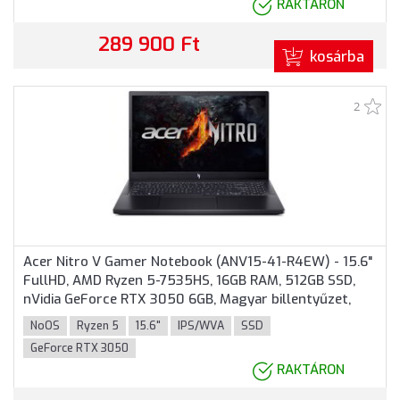
RAKTÁRON
289 900 Ft
kosárba
2
Acer Nitro V Gamer Notebook (ANV15-41-R4EW) - 15.6"
FullHD, AMD Ryzen 5-7535HS, 16GB RAM, 512GB SSD,
nVidia GeForce RTX 3050 6GB, Magyar billentyűzet,
Operációs rendszer nélkül, 3 év garancia, Fekete
NoOS
Ryzen 5
15.6"
IPS/WVA
SSD
színben
GeForce RTX 3050
RAKTÁRON