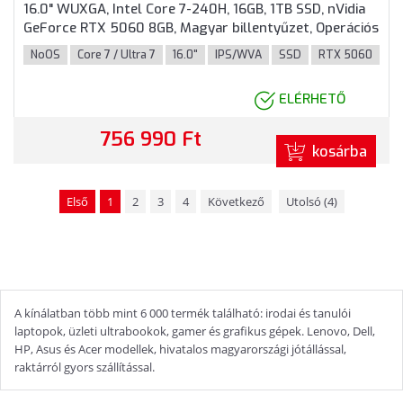
16.0" WUXGA, Intel Core 7-240H, 16GB, 1TB SSD, nVidia
GeForce RTX 5060 8GB, Magyar billentyűzet, Operációs
rendszer nélkül, 3 év garancia, Fekete színben
NoOS
Core 7 / Ultra 7
16.0"
IPS/WVA
SSD
RTX 5060
ELÉRHETŐ
756 990 Ft
kosárba
Első
1
2
3
4
Következő
Utolsó (4)
A kínálatban több mint 6 000 termék található: irodai és tanulói
laptopok, üzleti ultrabookok, gamer és grafikus gépek. Lenovo, Dell,
HP, Asus és Acer modellek, hivatalos magyarországi jótállással,
raktárról gyors szállítással.