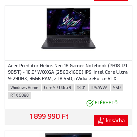
Acer Predator Helios Neo 18 Gamer Notebook (PH18-I71-
905T) - 18.0" WQXGA (2560x1600) IPS, Intel Core Ultra
9-290HX, 96GB RAM, 2TB SSD, nVidia GeForce RTX
5080 16GB, Magyar billentyűzet, Windows 11 Home, 3
Windows Home
Core 9 / Ultra 9
18.0"
IPS/WVA
SSD
év garancia, Fekete
RTX 5080
ELÉRHETŐ
1 899 990 Ft
kosárba