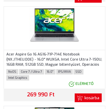
Acer Aspire Go 16 AG16-71P-714E Notebook
(NX.JTHEU.00E) - 16.0" WUXGA, Intel Core Ultra 7-150U,
16GB RAM, 512GB SSD, Magyar billentyűzet, Operációs
rendszer nélkül, 3 év garancia, Ezüst színben
NoOS
Core 7 / Ultra 7
16.0"
IPS/WVA
SSD
Intel Graphics
ELÉRHETŐ
269 990 Ft
kosárba