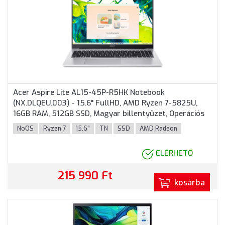
Acer Aspire Lite AL15-45P-R5HK Notebook
(NX.DLQEU.003) - 15.6" FullHD, AMD Ryzen 7-5825U,
16GB RAM, 512GB SSD, Magyar billentyűzet, Operációs
rendszer nélkül, 3 év garancia, Ezüst színben
NoOS
Ryzen 7
15.6"
TN
SSD
AMD Radeon
ELÉRHETŐ
215 990 Ft
kosárba