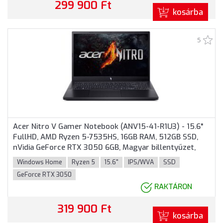
299 900 Ft
kosárba
5
Acer Nitro V Gamer Notebook (ANV15-41-R1U3) - 15.6"
FullHD, AMD Ryzen 5-7535HS, 16GB RAM, 512GB SSD,
nVidia GeForce RTX 3050 6GB, Magyar billentyűzet,
Windows 11 Home, 3 év garancia, Fekete színben
Windows Home
Ryzen 5
15.6"
IPS/WVA
SSD
GeForce RTX 3050
RAKTÁRON
319 900 Ft
kosárba