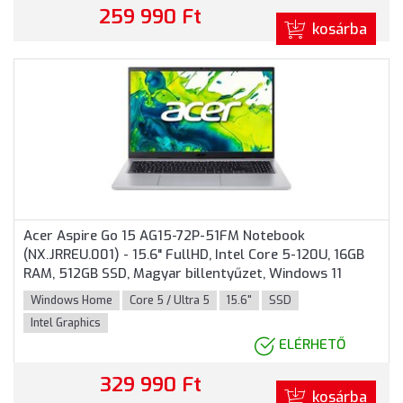
259 990 Ft
kosárba
Acer Aspire Go 15 AG15-72P-51FM Notebook
(NX.JRREU.001) - 15.6" FullHD, Intel Core 5-120U, 16GB
RAM, 512GB SSD, Magyar billentyűzet, Windows 11
Home, 3 év garancia, Ezüst színben
Windows Home
Core 5 / Ultra 5
15.6"
SSD
Intel Graphics
ELÉRHETŐ
329 990 Ft
kosárba