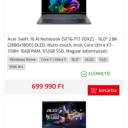
Acer Swift 16 AI Notebook (SF16-71T-70XZ) - 16.0" 2.8K
(2880x1800) OLED, Multi-touch, Intel Core Ultra X7-
358H, 16GB RAM, 512GB SSD, Magyar billentyűzet,
Windows 11 Home, 3 év garancia, Sötétszürke színben
Windows Home
Core 7 / Ultra 7
16.0"
OLED
SSD
Intel Arc
ELÉRHETŐ
699 990 Ft
kosárba