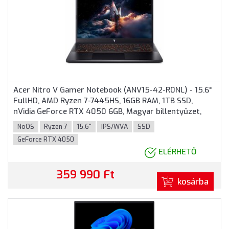
Acer Nitro V Gamer Notebook (ANV15-42-R0NL) - 15.6"
FullHD, AMD Ryzen 7-7445HS, 16GB RAM, 1TB SSD,
nVidia GeForce RTX 4050 6GB, Magyar billentyűzet,
Operációs rendszer nélkül, 3 év garancia, Fekete
NoOS
Ryzen 7
15.6"
IPS/WVA
SSD
színben
GeForce RTX 4050
ELÉRHETŐ
359 990 Ft
kosárba