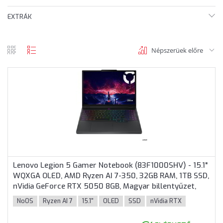
EXTRÁK
Népszerüek előre
rács
lista
nézet
nézet
Lenovo Legion 5 Gamer Notebook (83F1000SHV) - 15.1"
WQXGA OLED, AMD Ryzen AI 7-350, 32GB RAM, 1TB SSD,
nVidia GeForce RTX 5050 8GB, Magyar billentyűzet,
Operációs rendszer nélkül, 3 év garancia, Fekete
NoOS
Ryzen AI 7
15.1"
OLED
SSD
nVidia RTX
színben