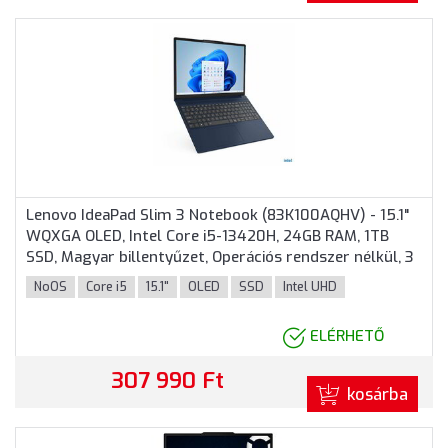
Lenovo IdeaPad Slim 3 Notebook (83K100AQHV) - 15.1"
WQXGA OLED, Intel Core i5-13420H, 24GB RAM, 1TB
SSD, Magyar billentyűzet, Operációs rendszer nélkül, 3
év garancia, Kék színben
NoOS
Core i5
15.1"
OLED
SSD
Intel UHD
ELÉRHETŐ
307 990 Ft
kosárba