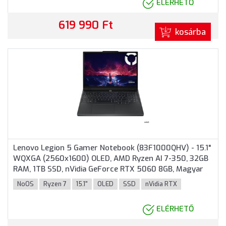
ELÉRHETŐ
619 990 Ft
kosárba
Lenovo Legion 5 Gamer Notebook (83F1000QHV) - 15.1"
WQXGA (2560x1600) OLED, AMD Ryzen AI 7-350, 32GB
RAM, 1TB SSD, nVidia GeForce RTX 5060 8GB, Magyar
billentyűzet, Operációs rendszer nélkül, 3 év garancia,
NoOS
Ryzen 7
15.1"
OLED
SSD
nVidia RTX
Fekete színben
ELÉRHETŐ