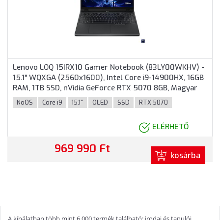
Lenovo LOQ 15IRX10 Gamer Notebook (83LY00WKHV) -
15.1" WQXGA (2560x1600), Intel Core i9-14900HX, 16GB
RAM, 1TB SSD, nVidia GeForce RTX 5070 8GB, Magyar
billentyűzet, Operációs rendszer nélkül, 3 év garancia,
NoOS
Core i9
15.1"
OLED
SSD
RTX 5070
Sötétszürke színben
ELÉRHETŐ
969 990 Ft
kosárba
A kínálatban több mint 6 000 termék található: irodai és tanulói