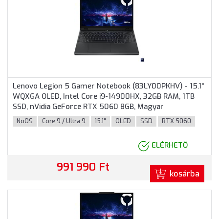
Lenovo Legion 5 Gamer Notebook (83LY00PKHV) - 15.1"
WQXGA OLED, Intel Core i9-14900HX, 32GB RAM, 1TB
SSD, nVidia GeForce RTX 5060 8GB, Magyar
billentyűzet, Operációs rendszer nélkül, 3 év garancia,
NoOS
Core 9 / Ultra 9
15.1"
OLED
SSD
RTX 5060
Fekete színben
ELÉRHETŐ
991 990 Ft
kosárba