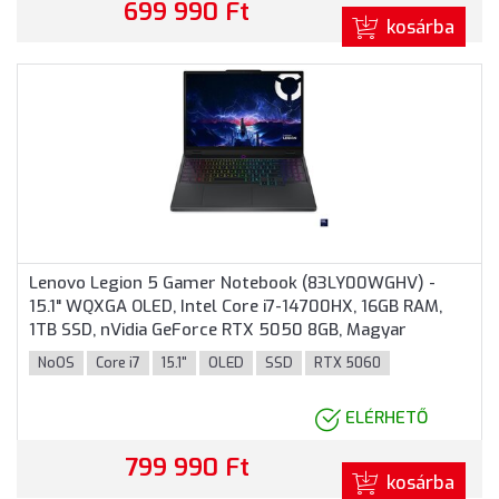
699 990 Ft
kosárba
Lenovo Legion 5 Gamer Notebook (83LY00WGHV) -
15.1" WQXGA OLED, Intel Core i7-14700HX, 16GB RAM,
1TB SSD, nVidia GeForce RTX 5050 8GB, Magyar
billentyűzet, Operációs rendszer nélkül, 3 év garancia,
NoOS
Core i7
15.1"
OLED
SSD
RTX 5060
Fekete színben
ELÉRHETŐ
799 990 Ft
kosárba