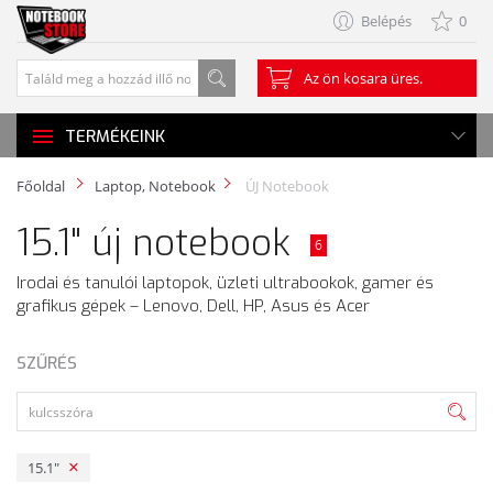
Belépés
0
Az ön kosara üres.
TERMÉKEINK
Főoldal
Laptop, Notebook
ÚJ Notebook
15.1" új notebook
6
Irodai és tanulói laptopok, üzleti ultrabookok, gamer és
grafikus gépek – Lenovo, Dell, HP, Asus és Acer
SZŰRÉS
15.1"