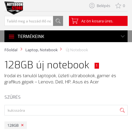
Belépés
0
Az ön kosara üres.
TERMÉKEINK
Főoldal
Laptop, Notebook
ÚJ Notebook
128GB új notebook
1
Irodai és tanulói laptopok, üzleti ultrabookok, gamer és
grafikus gépek – Lenovo, Dell, HP, Asus és Acer
SZŰRÉS
128GB