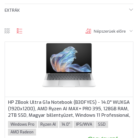
EXTRÁK
Népszerüek előre
rács
lista
nézet
nézet
HP ZBook Ultra G1a Notebook (B30FYES) - 14.0" WUXGA
(1920x1200), AMD Ryzen AI MAX+ PRO 395, 128GB RAM,
2TB SSD, Magyar billentyűzet, Windows 11 Professional,
3 év garancia, Ezüst színben
Windows Pro
Ryzen AI
14.0"
IPS/WVA
SSD
AMD Radeon