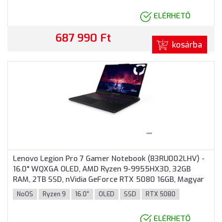
ELÉRHETŐ
687 990 Ft
kosárba
Lenovo Legion Pro 7 Gamer Notebook (83RU002LHV) -
16.0" WQXGA OLED, AMD Ryzen 9-9955HX3D, 32GB
RAM, 2TB SSD, nVidia GeForce RTX 5080 16GB, Magyar
billentyűzet, Operációs rendszer nélkül, 3 év garancia,
NoOS
Ryzen 9
16.0"
OLED
SSD
RTX 5080
Fekete színben
ELÉRHETŐ