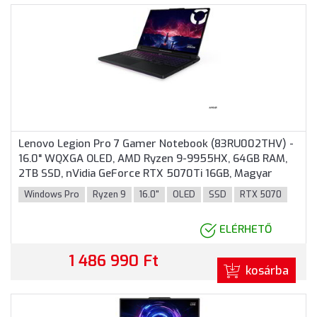
Lenovo Legion Pro 7 Gamer Notebook (83RU002THV) -
16.0" WQXGA OLED, AMD Ryzen 9-9955HX, 64GB RAM,
2TB SSD, nVidia GeForce RTX 5070Ti 16GB, Magyar
billentyűzet, Windows 11 Professional, 3 év garancia,
Windows Pro
Ryzen 9
16.0"
OLED
SSD
RTX 5070
Fekete színben
ELÉRHETŐ
1 486 990 Ft
kosárba