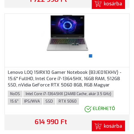
kosárba
Lenovo LOQ 15IRX10 Gamer Notebook (83JE01EKHV) -
15.6" FullHD, Intel Core i7-13645HX, 16GB RAM, 512GB
SSD, nVidia GeForce RTX 5060 8GB, RGB Magyar
billentyűzet, Operációs rendszer nélkül, 3 év garancia,
NoOS
Intel Core i7-13645HX (24MB Cache, akár 3.5 GHz)
Szürke színben
15.6"
IPS/WVA
SSD
RTX 5060
ELÉRHETŐ
614 990 Ft
kosárba