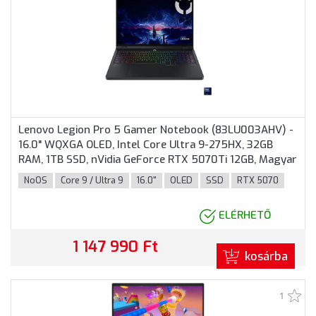
Lenovo Legion Pro 5 Gamer Notebook (83LU003AHV) -
16.0" WQXGA OLED, Intel Core Ultra 9-275HX, 32GB
RAM, 1TB SSD, nVidia GeForce RTX 5070Ti 12GB, Magyar
billentyűzet, Operációs rendszer nélkül, 3 év garancia,
NoOS
Core 9 / Ultra 9
16.0"
OLED
SSD
RTX 5070
Fekete színben
ELÉRHETŐ
1 147 990 Ft
kosárba
1