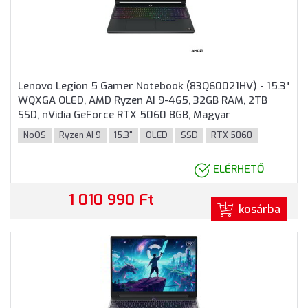
Lenovo Legion 5 Gamer Notebook (83Q60021HV) - 15.3"
WQXGA OLED, AMD Ryzen AI 9-465, 32GB RAM, 2TB
SSD, nVidia GeForce RTX 5060 8GB, Magyar
billentyűzet, Operációs rendszer nélkül, 3 év garancia,
NoOS
Ryzen AI 9
15.3"
OLED
SSD
RTX 5060
Fekete színben
ELÉRHETŐ
1 010 990 Ft
kosárba