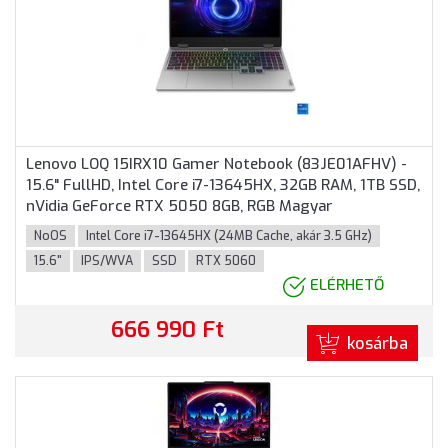
Lenovo LOQ 15IRX10 Gamer Notebook (83JE01AFHV) -
15.6" FullHD, Intel Core i7-13645HX, 32GB RAM, 1TB SSD,
nVidia GeForce RTX 5050 8GB, RGB Magyar
billentyűzet, Operációs rendszer nélkül, 3 év garancia,
NoOS
Intel Core i7-13645HX (24MB Cache, akár 3.5 GHz)
Szürke színben
15.6"
IPS/WVA
SSD
RTX 5060
ELÉRHETŐ
666 990 Ft
kosárba