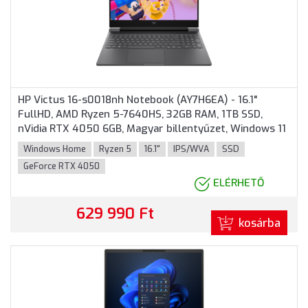
HP Victus 16-s0018nh Notebook (AY7H6EA) - 16.1"
FullHD, AMD Ryzen 5-7640HS, 32GB RAM, 1TB SSD,
nVidia RTX 4050 6GB, Magyar billentyűzet, Windows 11
Home, 3 év garancia, Fekete színben
Windows Home
Ryzen 5
16.1"
IPS/WVA
SSD
GeForce RTX 4050
ELÉRHETŐ
629 990 Ft
kosárba