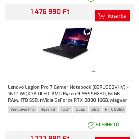
1 476 990 Ft
kosárba
Lenovo Legion Pro 7 Gamer Notebook (83RU002VHV) -
16.0" WQXGA OLED, AMD Ryzen 9-9955HX3D, 64GB
RAM, 1TB SSD, nVidia GeForce RTX 5080 16GB, Magyar
billentyűzet, Windows 11 Professional, 3 év garancia,
Windows Pro
Ryzen 9
16.0"
OLED
SSD
RTX 5080
Fekete színben
ELÉRHETŐ
1 722 990 Ft