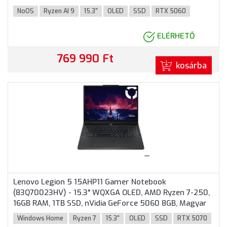
billentyűzet, Operációs rendszer nélkül, 3 év garancia,
NoOS
Ryzen AI 9
15.3"
OLED
SSD
RTX 5060
Fekete színben
ELÉRHETŐ
769 990 Ft
kosárba
Lenovo Legion 5 15AHP11 Gamer Notebook
(83Q70023HV) - 15.3" WQXGA OLED, AMD Ryzen 7-250,
16GB RAM, 1TB SSD, nVidia GeForce 5060 8GB, Magyar
billentyűzet, Windows 11 Home, 3 év garancia, Fekete
Windows Home
Ryzen 7
15.3"
OLED
SSD
RTX 5070
színben