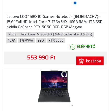
Lenovo LOQ 15IRX10 Gamer Notebook (83JE01ACHV) -
15.6" FullHD, Intel Core i7-13645HX, 16GB RAM, 1TB SSD,
nVidia GeForce RTX 5050 8GB, RGB Magyar
billentyűzet, Operációs rendszer nélkül, 3 év garancia,
NoOS
Intel Core i7-13645HX (24MB Cache, akár 3.5 GHz)
Szürke színben
15.6"
IPS/WVA
SSD
RTX 5050
ELÉRHETŐ
553 990 Ft
kosárba