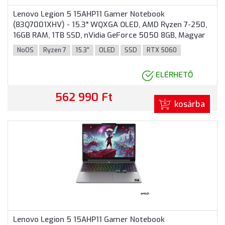
Lenovo Legion 5 15AHP11 Gamer Notebook
(83Q7001XHV) - 15.3" WQXGA OLED, AMD Ryzen 7-250,
16GB RAM, 1TB SSD, nVidia GeForce 5050 8GB, Magyar
billentyűzet, Operációs rendszer nélkül, 3 év garancia,
NoOS
Ryzen 7
15.3"
OLED
SSD
RTX 5060
Fekete színben
ELÉRHETŐ
562 990 Ft
kosárba
Lenovo Legion 5 15AHP11 Gamer Notebook