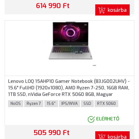
614 990 Ft
kosárba
Lenovo LOQ 15AHP10 Gamer Notebook (83JG002UHV) -
15.6" FullHD (1920x1080), AMD Ryzen 7-250, 16GB RAM,
1TB SSD, nVidia GeForce RTX 5060 8GB, Magyar
billentyűzet, Operációs rendszer nélkül, 3 év garancia,
NoOS
Ryzen 7
15.6"
IPS/WVA
SSD
RTX 5060
Szürke színben
ELÉRHETŐ
505 990 Ft
kosárba