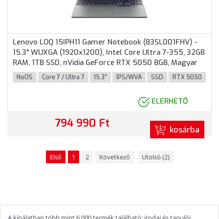
Lenovo LOQ 15IPH11 Gamer Notebook (83SL001FHV) -
15.3" WUXGA (1920x1200), Intel Core Ultra 7-355, 32GB
RAM, 1TB SSD, nVidia GeForce RTX 5050 8GB, Magyar
billentyűzet, Operációs rendszer nélkül, 3 év garancia,
NoOS
Core 7 / Ultra 7
15.3"
IPS/WVA
SSD
RTX 5050
Szürke színben
ELÉRHETŐ
794 990 Ft
kosárba
Első
1
2
Következő
Utolsó (2)
A kínálatban több mint 6 000 termék található: irodai és tanulói