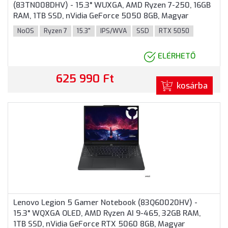
(83TN008DHV) - 15.3" WUXGA, AMD Ryzen 7-250, 16GB
RAM, 1TB SSD, nVidia GeForce 5050 8GB, Magyar
billentyűzet, Operációs rendszer nélkül, 3 év garancia,
NoOS
Ryzen 7
15.3"
IPS/WVA
SSD
RTX 5050
Szürke színben
ELÉRHETŐ
625 990 Ft
kosárba
Lenovo Legion 5 Gamer Notebook (83Q60020HV) -
15.3" WQXGA OLED, AMD Ryzen AI 9-465, 32GB RAM,
1TB SSD, nVidia GeForce RTX 5060 8GB, Magyar