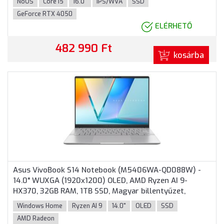
NoOS
Core i5
16.0"
IPS/WVA
SSD
Szürke színben
GeForce RTX 4050
ELÉRHETŐ
482 990 Ft
kosárba
Asus VivoBook S14 Notebook (M5406WA-QD088W) -
14.0" WUXGA (1920x1200) OLED, AMD Ryzen AI 9-
HX370, 32GB RAM, 1TB SSD, Magyar billentyűzet,
Windows 11 Home, 3 év garancia, Ezüst színben
Windows Home
Ryzen AI 9
14.0"
OLED
SSD
AMD Radeon