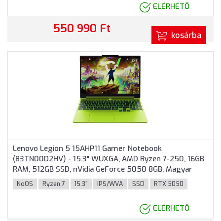
ELÉRHETŐ
550 990 Ft
kosárba
Lenovo Legion 5 15AHP11 Gamer Notebook
(83TN00D2HV) - 15.3" WUXGA, AMD Ryzen 7-250, 16GB
RAM, 512GB SSD, nVidia GeForce 5050 8GB, Magyar
billentyűzet, Operációs rendszer nélkül, 3 év garancia,
NoOS
Ryzen 7
15.3"
IPS/WVA
SSD
RTX 5050
Zöld színben
ELÉRHETŐ