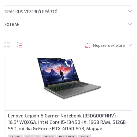
GRAFIKUS VEZÉRLŐ GYÁRTÓ
EXTRÁK
Népszerüek előre
rács
lista
nézet
nézet
Lenovo Legion 5 Gamer Notebook (83DG00FNHV) -
16.0" WQXGA, Intel Core i5-13450HX, 16GB RAM, 512GB
SSD, nVidia GeForce RTX 4050 6GB, Magyar
billentyűzet, Operációs rendszer nélkül, 3 év garancia,