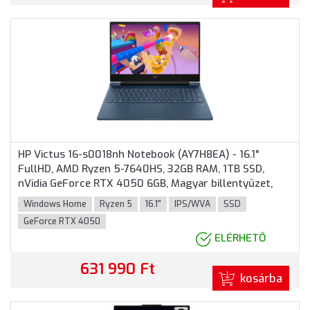
HP Victus 16-s0018nh Notebook (AY7H8EA) - 16.1"
FullHD, AMD Ryzen 5-7640HS, 32GB RAM, 1TB SSD,
nVidia GeForce RTX 4050 6GB, Magyar billentyűzet,
Windows 11 Home, 3 év garancia, Kék színben
Windows Home
Ryzen 5
16.1"
IPS/WVA
SSD
GeForce RTX 4050
ELÉRHETŐ
631 990 Ft
kosárba