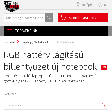
Belépés
0
Az ön kosara üres.
TERMÉKEINK
Főoldal
Laptop, Notebook
ÚJ Notebook
RGB háttérvilágítású
billentyűzet új notebook
29
Irodai és tanulói laptopok, üzleti ultrabookok, gamer és
grafikus gépek – Lenovo, Dell, HP, Asus és Acer
SZŰRÉS