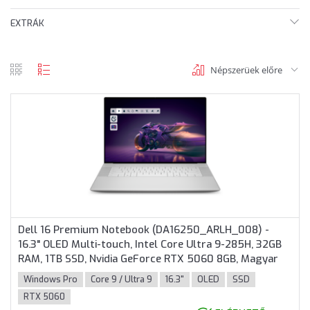
EXTRÁK
Népszerüek előre
rács
lista
nézet
nézet
Dell 16 Premium Notebook (DA16250_ARLH_008) -
16.3" OLED Multi-touch, Intel Core Ultra 9-285H, 32GB
RAM, 1TB SSD, Nvidia GeForce RTX 5060 8GB, Magyar
billentyűzet, Windows 11 Professional, 3 év garancia,
Windows Pro
Core 9 / Ultra 9
16.3"
OLED
SSD
Platinaszürke színben
RTX 5060