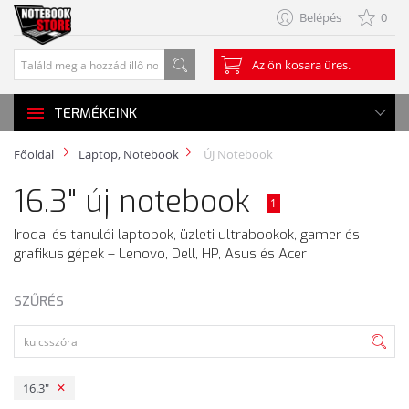
Belépés
0
Az ön kosara üres.
TERMÉKEINK
Főoldal
Laptop, Notebook
ÚJ Notebook
16.3" új notebook
1
Irodai és tanulói laptopok, üzleti ultrabookok, gamer és
grafikus gépek – Lenovo, Dell, HP, Asus és Acer
SZŰRÉS
16.3"