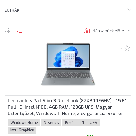
EXTRÁK
Népszerüek előre
rács
lista
nézet
nézet
8
Lenovo IdeaPad Slim 3 Notebook (82XB00F6HV) - 15.6"
FullHD, Intel N100, 4GB RAM, 128GB UFS, Magyar
billentyűzet, Windows 11 Home, 2 év garancia, Szürke
színben
Windows Home
N-series
15.6"
TN
UFS
Intel Graphics