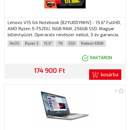
Lenovo V15 G4 Notebook (82YU00YNHV) - 15.6" FullHD,
AMD Ryzen 5-7520U, 16GB RAM, 256GB SSD, Magyar
billentyűzet, Operációs rendszer nélkül, 3 év garancia,
Fekete színben
NoOS
Ryzen 5
15.6"
TN
SSD
Radeon 610M
RAKTÁRON
174 900 Ft
kosárba
1