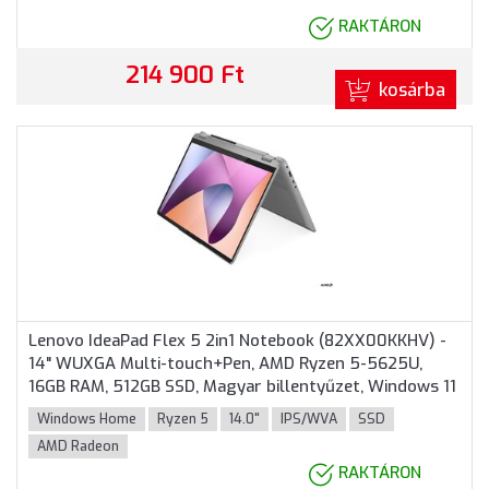
RAKTÁRON
214 900 Ft
kosárba
Lenovo IdeaPad Flex 5 2in1 Notebook (82XX00KKHV) -
14" WUXGA Multi-touch+Pen, AMD Ryzen 5-5625U,
16GB RAM, 512GB SSD, Magyar billentyűzet, Windows 11
Home, 3 év garancia, Szürke színben
Windows Home
Ryzen 5
14.0"
IPS/WVA
SSD
AMD Radeon
RAKTÁRON