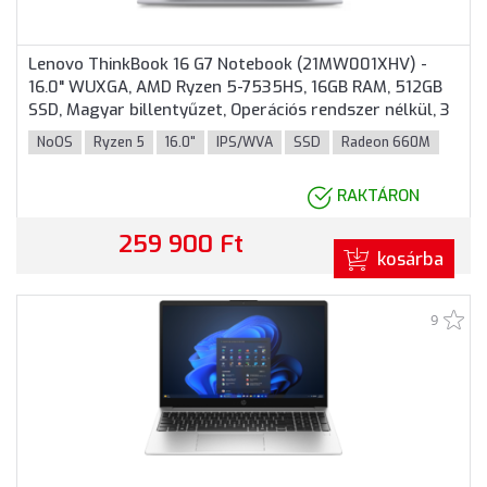
Lenovo ThinkBook 16 G7 Notebook (21MW001XHV) -
16.0" WUXGA, AMD Ryzen 5-7535HS, 16GB RAM, 512GB
SSD, Magyar billentyűzet, Operációs rendszer nélkül, 3
év garancia, Szürke színben
NoOS
Ryzen 5
16.0"
IPS/WVA
SSD
Radeon 660M
RAKTÁRON
259 900 Ft
kosárba
9