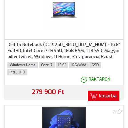
Dell 15 Notebook (DC15250_RPLU_007_M_HOM) - 15.6"
FullHD, Intel Core i7-1355U, 16GB RAM, 1TB SSD, Magyar
billentyűzet, Windows 11 Home, 3 év garancia, Ezüst
színben
Windows Home
Core i7
15.6"
IPS/WVA
SSD
Intel UHD
RAKTÁRON
279 900 Ft
kosárba
2