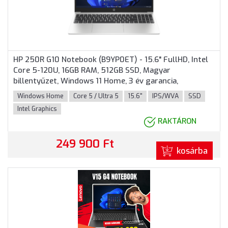
HP 250R G10 Notebook (B9YP0ET) - 15.6" FullHD, Intel
Core 5-120U, 16GB RAM, 512GB SSD, Magyar
billentyűzet, Windows 11 Home, 3 év garancia,
Ezüstszürke színben
Windows Home
Core 5 / Ultra 5
15.6"
IPS/WVA
SSD
Intel Graphics
RAKTÁRON
249 900 Ft
kosárba