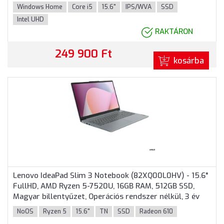
színben
Windows Home
Core i5
15.6"
IPS/WVA
SSD
Intel UHD
RAKTÁRON
249 900 Ft
kosárba
Lenovo IdeaPad Slim 3 Notebook (82XQ00L0HV) - 15.6"
FullHD, AMD Ryzen 5-7520U, 16GB RAM, 512GB SSD,
Magyar billentyűzet, Operációs rendszer nélkül, 3 év
garancia, Szürke színben
NoOS
Ryzen 5
15.6"
TN
SSD
Radeon 610