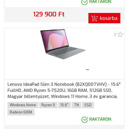
RAKTÁRON
129 900 Ft
kosárba
2
Lenovo IdeaPad Slim 3 Notebook (82XQ00TVHV) - 15.6"
FullHD, AMD Ryzen 5-7520U, 16GB RAM, 512GB SSD,
Magyar billentyűzet, Windows 11 Home, 3 év garancia,
Szürke színben
Windows Home
Ryzen 5
15.6"
TN
SSD
Radeon 610M
RAKTÁRON