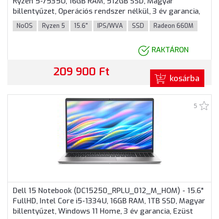
Ryzen 5-7535U, 16GB RAM, 512GB SSD, Magyar
billentyűzet, Operációs rendszer nélkül, 3 év garancia,
Ezüstszürke színben
NoOS
Ryzen 5
15.6"
IPS/WVA
SSD
Radeon 660M
RAKTÁRON
209 900 Ft
kosárba
5
Dell 15 Notebook (DC15250_RPLU_012_M_HOM) - 15.6"
FullHD, Intel Core i5-1334U, 16GB RAM, 1TB SSD, Magyar
billentyűzet, Windows 11 Home, 3 év garancia, Ezüst