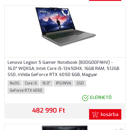
Lenovo Legion 5 Gamer Notebook (83DG00FNHV) -
16.0" WQXGA, Intel Core i5-13450HX, 16GB RAM, 512GB
SSD, nVidia GeForce RTX 4050 6GB, Magyar
billentyűzet, Operációs rendszer nélkül, 3 év garancia,
NoOS
Core i5
16.0"
IPS/WVA
SSD
Szürke színben
GeForce RTX 4050
ELÉRHETŐ
482 990 Ft
kosárba