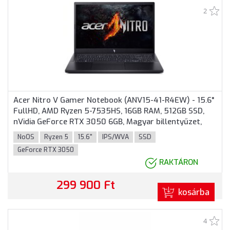
2
Acer Nitro V Gamer Notebook (ANV15-41-R4EW) - 15.6"
FullHD, AMD Ryzen 5-7535HS, 16GB RAM, 512GB SSD,
nVidia GeForce RTX 3050 6GB, Magyar billentyűzet,
Operációs rendszer nélkül, 3 év garancia, Fekete
NoOS
Ryzen 5
15.6"
IPS/WVA
SSD
színben
GeForce RTX 3050
RAKTÁRON
299 900 Ft
kosárba
4