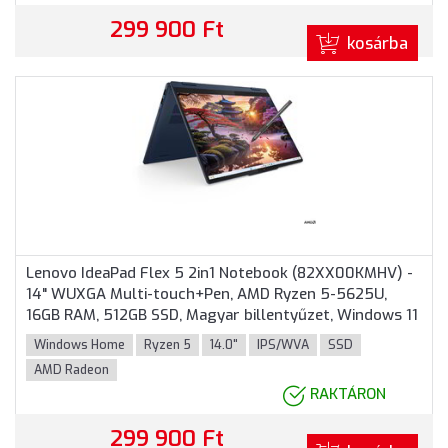
299 900 Ft
kosárba
Lenovo IdeaPad Flex 5 2in1 Notebook (82XX00KMHV) -
14" WUXGA Multi-touch+Pen, AMD Ryzen 5-5625U,
16GB RAM, 512GB SSD, Magyar billentyűzet, Windows 11
Home, 3 év garancia, Kék színben
Windows Home
Ryzen 5
14.0"
IPS/WVA
SSD
AMD Radeon
RAKTÁRON
299 900 Ft