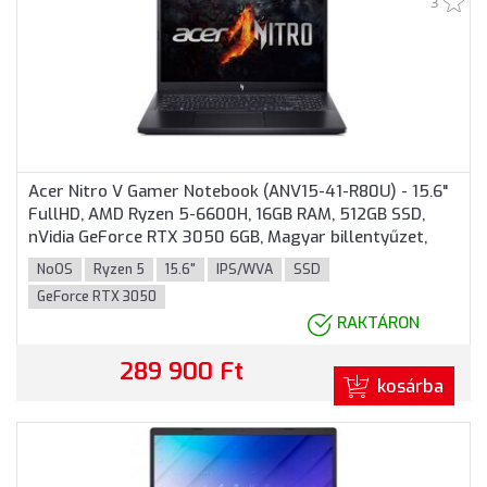
3
Acer Nitro V Gamer Notebook (ANV15-41-R80U) - 15.6"
FullHD, AMD Ryzen 5-6600H, 16GB RAM, 512GB SSD,
nVidia GeForce RTX 3050 6GB, Magyar billentyűzet,
Operációs rendszer nélkül, 3 év garancia, Fekete
NoOS
Ryzen 5
15.6"
IPS/WVA
SSD
színben
GeForce RTX 3050
RAKTÁRON
289 900 Ft
kosárba