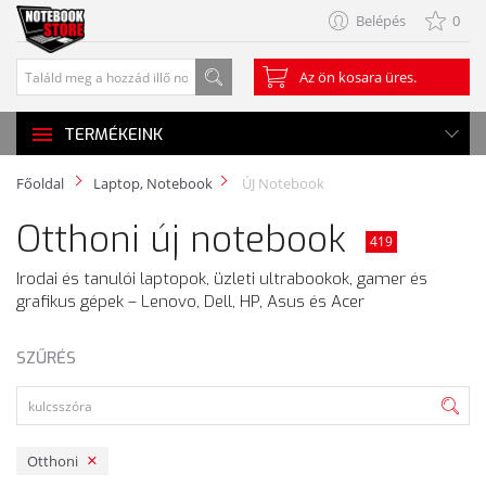
Belépés
0
Az ön kosara üres.
TERMÉKEINK
Főoldal
Laptop, Notebook
ÚJ Notebook
Otthoni új notebook
419
Irodai és tanulói laptopok, üzleti ultrabookok, gamer és
grafikus gépek – Lenovo, Dell, HP, Asus és Acer
SZŰRÉS
Otthoni