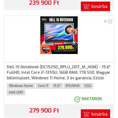
239 900 Ft
kosárba
6
Dell 15 Notebook (DC15250_RPLU_007_M_HOM) - 15.6"
FullHD, Intel Core i7-1355U, 16GB RAM, 1TB SSD, Magyar
billentyűzet, Windows 11 Home, 3 év garancia, Ezüst
színben
Windows Home
Core i7
15.6"
IPS/WVA
SSD
Intel UHD
RAKTÁRON
279 900 Ft
kosárba