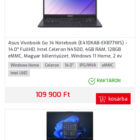
Asus Vivobook Go 14 Notebook (E410KAB-EK877WS) -
14.0" FullHD, Intel Celeron N4500, 4GB RAM, 128GB
eMMC, Magyar billentyűzet, Windows 11 Home, 2 év
garancia, Kék színben
Windows Home
Celeron
14.0"
IPS/WVA
eMMC
Intel UHD
RAKTÁRON
109 900 Ft
kosárba