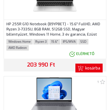
HP 255R G10 Notebook (B9YP8ET) - 15.6" FullHD, AMD
Ryzen 3-7335U, 8GB RAM, 512GB SSD, Magyar
billentyűzet, Windows 11 Home, 3 év garancia, Ezüst
színben
Windows Home
Ryzen 3
15.6"
IPS/WVA
SSD
AMD Radeon
ELÉRHETŐ
203 990 Ft
kosárba
1