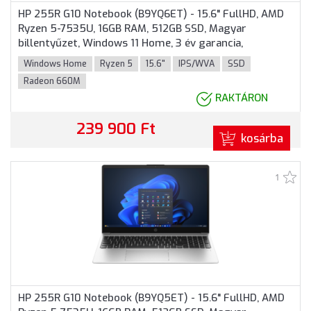
HP 255R G10 Notebook (B9YQ6ET) - 15.6" FullHD, AMD
Ryzen 5-7535U, 16GB RAM, 512GB SSD, Magyar
billentyűzet, Windows 11 Home, 3 év garancia,
Ezüstszürke színben
Windows Home
Ryzen 5
15.6"
IPS/WVA
SSD
Radeon 660M
RAKTÁRON
239 900 Ft
kosárba
1
HP 255R G10 Notebook (B9YQ5ET) - 15.6" FullHD, AMD