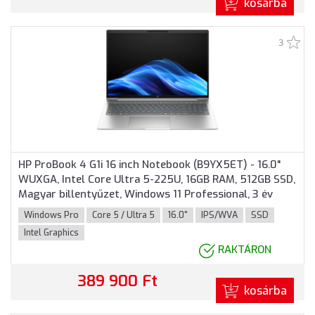
kosárba
3
HP ProBook 4 G1i 16 inch Notebook (B9YX5ET) - 16.0"
WUXGA, Intel Core Ultra 5-225U, 16GB RAM, 512GB SSD,
Magyar billentyűzet, Windows 11 Professional, 3 év
garancia, Ezüst színben
Windows Pro
Core 5 / Ultra 5
16.0"
IPS/WVA
SSD
Intel Graphics
RAKTÁRON
389 900 Ft
kosárba