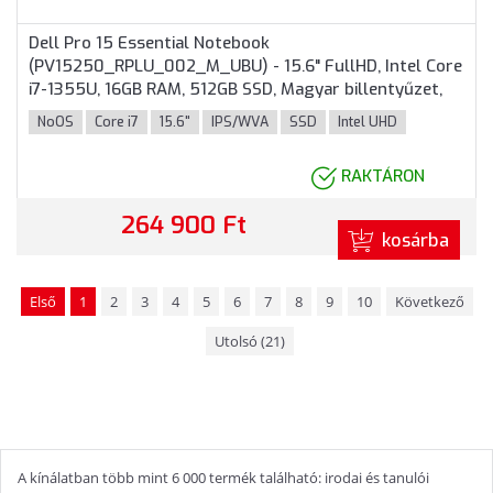
Dell Pro 15 Essential Notebook
(PV15250_RPLU_002_M_UBU) - 15.6" FullHD, Intel Core
i7-1355U, 16GB RAM, 512GB SSD, Magyar billentyűzet,
Operációs rendszer nélkül, 3 év garancia, Platinaezüst
NoOS
Core i7
15.6"
IPS/WVA
SSD
Intel UHD
színben
RAKTÁRON
264 900 Ft
kosárba
Első
1
2
3
4
5
6
7
8
9
10
Következő
Utolsó (21)
A kínálatban több mint 6 000 termék található: irodai és tanulói