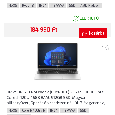
Ezüstszürke színben
NoOS
Ryzen 3
15.6"
IPS/WVA
SSD
AMD Radeon
ELÉRHETŐ
184 990 Ft
kosárba
2
HP 250R G10 Notebook (B9YN9ET) - 15.6" FullHD, Intel
Core 5-120U, 16GB RAM, 512GB SSD, Magyar
billentyűzet, Operációs rendszer nélkül, 3 év garancia,
Ezüstszürke színben
NoOS
Core 5 / Ultra 5
15.6"
IPS/WVA
SSD