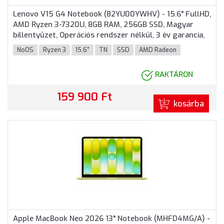
Lenovo V15 G4 Notebook (82YU00YWHV) - 15.6" FullHD,
AMD Ryzen 3-7320U, 8GB RAM, 256GB SSD, Magyar
billentyűzet, Operációs rendszer nélkül, 3 év garancia,
Fekete színben
NoOS
Ryzen 3
15.6"
TN
SSD
AMD Radeon
RAKTÁRON
159 900 Ft
kosárba
Apple MacBook Neo 2026 13" Notebook (MHFD4MG/A) -