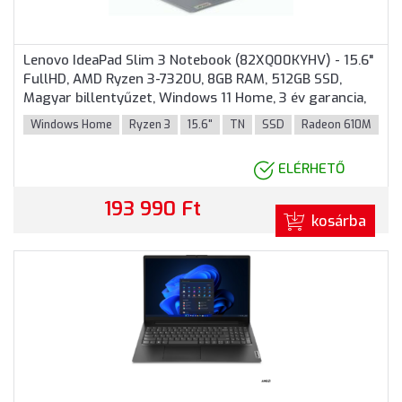
Lenovo IdeaPad Slim 3 Notebook (82XQ00KYHV) - 15.6"
FullHD, AMD Ryzen 3-7320U, 8GB RAM, 512GB SSD,
Magyar billentyűzet, Windows 11 Home, 3 év garancia,
Szürke színben
Windows Home
Ryzen 3
15.6"
TN
SSD
Radeon 610M
ELÉRHETŐ
193 990 Ft
kosárba