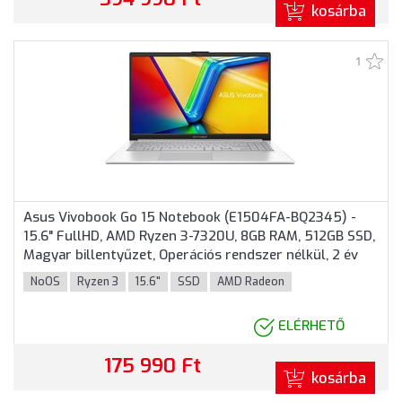
kosárba
1
Asus Vivobook Go 15 Notebook (E1504FA-BQ2345) -
15.6" FullHD, AMD Ryzen 3-7320U, 8GB RAM, 512GB SSD,
Magyar billentyűzet, Operációs rendszer nélkül, 2 év
garancia, Ezüst színben
NoOS
Ryzen 3
15.6"
SSD
AMD Radeon
ELÉRHETŐ
175 990 Ft
kosárba