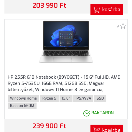
203 990 Ft
kosárba
9
HP 255R G10 Notebook (B9YQ6ET) - 15.6" FullHD, AMD
Ryzen 5-7535U, 16GB RAM, 512GB SSD, Magyar
billentyűzet, Windows 11 Home, 3 év garancia,
Ezüstszürke színben
Windows Home
Ryzen 5
15.6"
IPS/WVA
SSD
Radeon 660M
RAKTÁRON
239 900 Ft
kosárba