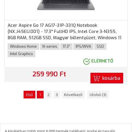
Acer Aspire Go 17 AG17-31P-331Q Notebook
(NX.J45EU.001) - 17.3" FullHD IPS, Intel Core 3-N355,
8GB RAM, 512GB SSD, Magyar billentyűzet, Windows 11
Home, 3 év garancia, Szürke színben
Windows Home
N-series
17.3"
IPS/WVA
SSD
Intel Graphics
ELÉRHETŐ
259 990 Ft
kosárba
Első
1
2
3
Következő
Utolsó (3)
A kínálatban több mint 6 000 termék található: irodai és tanulói