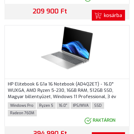
209 900 Ft
kosárba
HP Elitebook 6 G1a 16 Notebook (AD4Q2ET) - 16.0"
WUXGA, AMD Ryzen 5-230, 16GB RAM, 512GB SSD,
Magyar billentyűzet, Windows 11 Professional, 3 év
garancia, Ezüst színben
Windows Pro
Ryzen 5
16.0"
IPS/WVA
SSD
Radeon 760M
RAKTÁRON
394 990 Ft