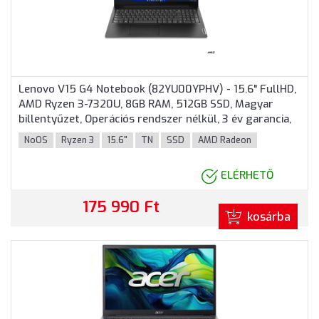
Lenovo V15 G4 Notebook (82YU00YPHV) - 15.6" FullHD,
AMD Ryzen 3-7320U, 8GB RAM, 512GB SSD, Magyar
billentyűzet, Operációs rendszer nélkül, 3 év garancia,
Fekete színben
NoOS
Ryzen 3
15.6"
TN
SSD
AMD Radeon
ELÉRHETŐ
175 990 Ft
kosárba