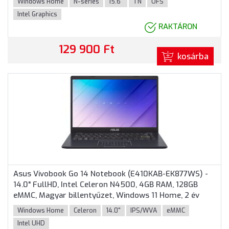
Windows Home
N-series
15.6"
TN
UFS
Intel Graphics
RAKTÁRON
129 900 Ft
kosárba
Asus Vivobook Go 14 Notebook (E410KAB-EK877WS) -
14.0" FullHD, Intel Celeron N4500, 4GB RAM, 128GB
eMMC, Magyar billentyűzet, Windows 11 Home, 2 év
garancia, Kék színben
Windows Home
Celeron
14.0"
IPS/WVA
eMMC
Intel UHD