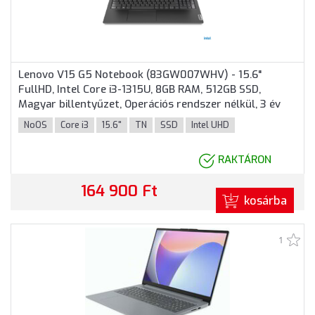
Lenovo V15 G5 Notebook (83GW007WHV) - 15.6"
FullHD, Intel Core i3-1315U, 8GB RAM, 512GB SSD,
Magyar billentyűzet, Operációs rendszer nélkül, 3 év
garancia, Fekete színben
NoOS
Core i3
15.6"
TN
SSD
Intel UHD
RAKTÁRON
164 900 Ft
kosárba
1