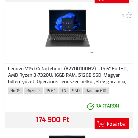
1
Lenovo V15 G4 Notebook (82YU0100HV) - 15.6" FullHD,
AMD Ryzen 3-7320U, 16GB RAM, 512GB SSD, Magyar
billentyűzet, Operációs rendszer nélkül, 3 év garancia,
Fekete színben
NoOS
Ryzen 3
15.6"
TN
SSD
Radeon 610
RAKTÁRON
174 900 Ft
kosárba