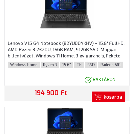
Lenovo V15 G4 Notebook (82YU00YKHV) - 15.6" FullHD,
AMD Ryzen 3-7320U, 16GB RAM, 512GB SSD, Magyar
billentyűzet, Windows 11 Home, 3 év garancia, Fekete
színben
Windows Home
Ryzen 3
15.6"
TN
SSD
Radeon 610
RAKTÁRON
194 900 Ft
kosárba