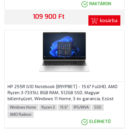
RAKTÁRON
109 900 Ft
kosárba
HP 255R G10 Notebook (B9YP8ET) - 15.6" FullHD, AMD
Ryzen 3-7335U, 8GB RAM, 512GB SSD, Magyar
billentyűzet, Windows 11 Home, 3 év garancia, Ezüst
színben
Windows Home
Ryzen 3
15.6"
IPS/WVA
SSD
AMD Radeon
ELÉRHETŐ