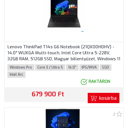
Lenovo ThinkPad T14s G6 Notebook (21QX00H0HV) -
14.0" WUXGA Multi-touch, Intel Core Ultra 5-228V,
32GB RAM, 512GB SSD, Magyar billentyűzet, Windows 11
Professional, 3 év garancia, Fekete színben
Windows Pro
Core 5 / Ultra 5
14.0"
IPS/WVA
SSD
Intel Arc
RAKTÁRON
679 900 Ft
kosárba
2