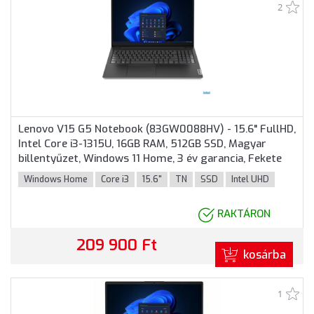
2
Lenovo V15 G5 Notebook (83GW0088HV) - 15.6" FullHD,
Intel Core i3-1315U, 16GB RAM, 512GB SSD, Magyar
billentyűzet, Windows 11 Home, 3 év garancia, Fekete
színben
Windows Home
Core i3
15.6"
TN
SSD
Intel UHD
RAKTÁRON
209 900 Ft
kosárba
1