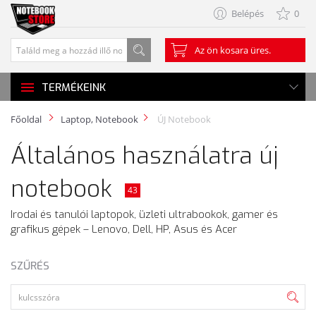
Belépés
0
Az ön kosara üres.
TERMÉKEINK
Főoldal
Laptop, Notebook
ÚJ Notebook
Általános használatra új
notebook
43
Irodai és tanulói laptopok, üzleti ultrabookok, gamer és
grafikus gépek – Lenovo, Dell, HP, Asus és Acer
SZŰRÉS