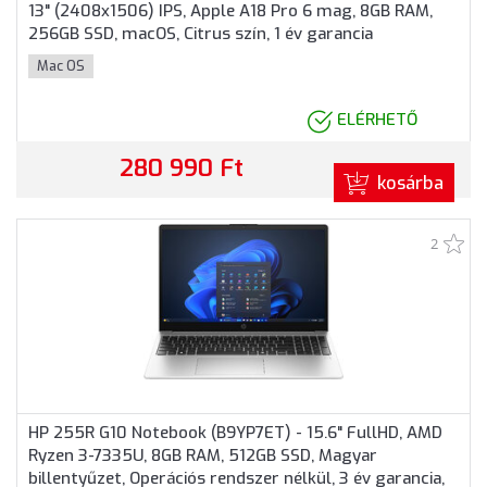
13" (2408x1506) IPS, Apple A18 Pro 6 mag, 8GB RAM,
256GB SSD, macOS, Citrus szín, 1 év garancia
(Magánszemélyeknek 3 év jótállás)
Mac OS
ELÉRHETŐ
280 990 Ft
kosárba
2
HP 255R G10 Notebook (B9YP7ET) - 15.6" FullHD, AMD
Ryzen 3-7335U, 8GB RAM, 512GB SSD, Magyar
billentyűzet, Operációs rendszer nélkül, 3 év garancia,