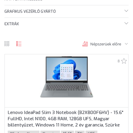
GRAFIKUS VEZÉRLŐ GYÁRTÓ
EXTRÁK
Népszerüek előre
rács
lista
nézet
nézet
8
Lenovo IdeaPad Slim 3 Notebook (82XB00F6HV) - 15.6"
FullHD, Intel N100, 4GB RAM, 128GB UFS, Magyar
billentyűzet, Windows 11 Home, 2 év garancia, Szürke
színben