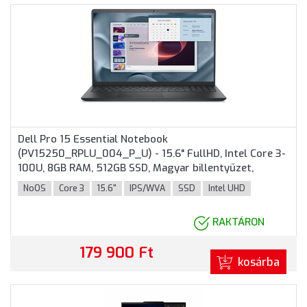
Dell Pro 15 Essential Notebook
(PV15250_RPLU_004_P_U) - 15.6" FullHD, Intel Core 3-
100U, 8GB RAM, 512GB SSD, Magyar billentyűzet,
Operációs rendszer nélkül, 3 év garancia, Fekete
NoOS
Core 3
15.6"
IPS/WVA
SSD
Intel UHD
színben
RAKTÁRON
179 900 Ft
kosárba