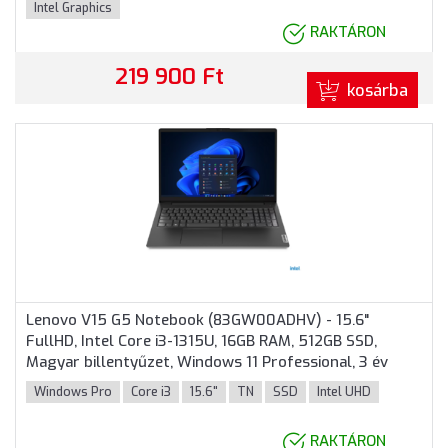
Intel Graphics
RAKTÁRON
219 900 Ft
kosárba
Lenovo V15 G5 Notebook (83GW00ADHV) - 15.6"
FullHD, Intel Core i3-1315U, 16GB RAM, 512GB SSD,
Magyar billentyűzet, Windows 11 Professional, 3 év
garancia, Fekete színben
Windows Pro
Core i3
15.6"
TN
SSD
Intel UHD
RAKTÁRON