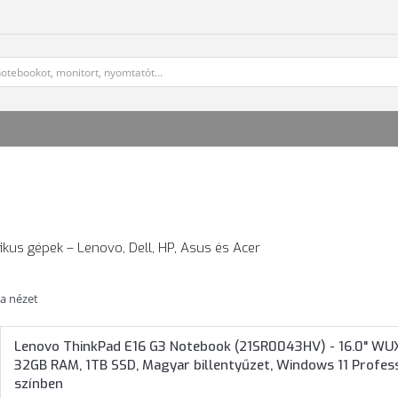
fikus gépek – Lenovo, Dell, HP, Asus és Acer
ta nézet
Lenovo ThinkPad E16 G3 Notebook (21SR0043HV) - 16.0" WUXG
32GB RAM, 1TB SSD, Magyar billentyűzet, Windows 11 Professi
színben