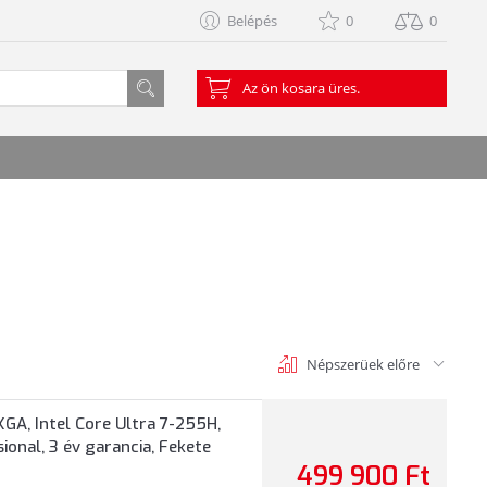
Belépés
0
0
Az ön kosara üres.
Népszerüek előre
A, Intel Core Ultra 7-255H,
onal, 3 év garancia, Fekete
499 900 Ft