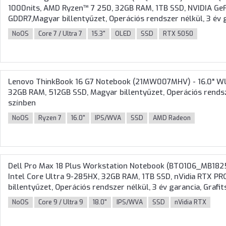
1000nits, AMD Ryzen™ 7 250, 32GB RAM, 1TB SSD, NVIDIA G
GDDR7,Magyar billentyűzet, Operációs rendszer nélkül, 3 év 
NoOS
Core 7 / Ultra 7
15.3"
OLED
SSD
RTX 5050
Lenovo ThinkBook 16 G7 Notebook (21MW007MHV) - 16.0" W
32GB RAM, 512GB SSD, Magyar billentyűzet, Operációs rendsze
színben
NoOS
Ryzen 7
16.0"
IPS/WVA
SSD
AMD Radeon
Dell Pro Max 18 Plus Workstation Notebook (BTO106_MB18
Intel Core Ultra 9-285HX, 32GB RAM, 1TB SSD, nVidia RTX P
billentyűzet, Operációs rendszer nélkül, 3 év garancia, Grafi
NoOS
Core 9 / Ultra 9
18.0"
IPS/WVA
SSD
nVidia RTX