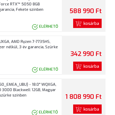
eForce RTX™ 5050 8GB
garancia, Fekete színben
588 990 Ft
kosárba
ELÉRHETŐ
UXGA, AMD Ryzen 7-7735HS,
r nélkül, 3 év garancia, Szürke
342 990 Ft
kosárba
ELÉRHETŐ
250_EMEA_UBU) - 18.0" WQXGA,
RO 3000 Blackwell 12GB, Magyar
tszürke színben
1 808 990 Ft
kosárba
ELÉRHETŐ