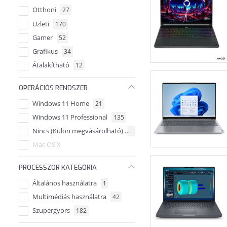
Otthoni
27
Üzleti
170
Gamer
52
Grafikus
34
Átalakítható
12
OPERÁCIÓS RENDSZER
Windows 11 Home
21
Windows 11 Professional
135
Nincs (Külön megvásárolható)
68
Mac OS X
PROCESSZOR KATEGÓRIA
Általános használatra
1
Multimédiás használatra
42
Szupergyors
182