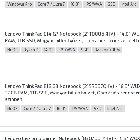
Windows Pro
Core 7 / Ultra 7
16.0"
IPS/WVA
SSD
Intel Arc
Lenovo ThinkPad E14 G7 Notebook (21T0005KHV) - 14.0" W
RAM, 1TB SSD, Magyar billentyűzet, Operációs rendszer nélkül
NoOS
Ryzen 7
14.0"
IPS/WVA
SSD
Radeon 780M
Lenovo ThinkPad E16 G3 Notebook (21SR007QHV) - 16.0" WUXG
32GB RAM, 1TB SSD, Magyar billentyűzet, Operációs rendszer 
színben
NoOS
Core 7 / Ultra 7
16.0"
IPS/WVA
SSD
Intel Arc
Lenovo Legion 5 Gamer Notebook (83Q7001YHV) - 15.3" WQ