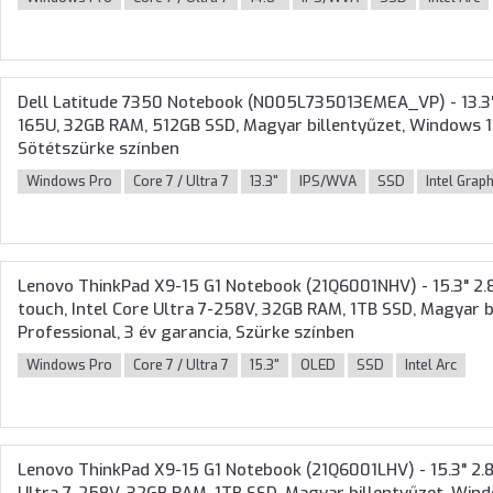
Dell Latitude 7350 Notebook (N005L735013EMEA_VP) - 13.3"
165U, 32GB RAM, 512GB SSD, Magyar billentyűzet, Windows 11 
Sötétszürke színben
Windows Pro
Core 7 / Ultra 7
13.3"
IPS/WVA
SSD
Intel Grap
Lenovo ThinkPad X9-15 G1 Notebook (21Q6001NHV) - 15.3" 2.
touch, Intel Core Ultra 7-258V, 32GB RAM, 1TB SSD, Magyar b
Professional, 3 év garancia, Szürke színben
Windows Pro
Core 7 / Ultra 7
15.3"
OLED
SSD
Intel Arc
Lenovo ThinkPad X9-15 G1 Notebook (21Q6001LHV) - 15.3" 2.8