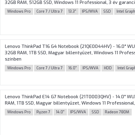
32GB RAM, 512GB SSD, Windows 11 Professional, 3 év garanci
Windows Pro
Core 7 / Ultra 7
13.3"
IPS/WVA
SSD
Intel Grap
Lenovo ThinkPad T16 G4 Notebook (21QE0044HV) - 16.0" WUX
32GB RAM, 1TB SSD, Magyar billentyűzet, Windows 11 Professi
színben
Windows Pro
Core 7 / Ultra 7
16.0"
IPS/WVA
HDD
Intel Grap
Lenovo ThinkPad E14 G7 Notebook (21T0003QHV) - 14.0" W
RAM, 1TB SSD, Magyar billentyűzet, Windows 11 Professional,
Windows Pro
Ryzen 7
14.0"
IPS/WVA
SSD
Radeon 780M