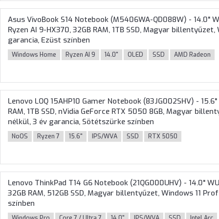
Asus VivoBook S14 Notebook (M5406WA-QD088W) - 14.0" 
Ryzen AI 9-HX370, 32GB RAM, 1TB SSD, Magyar billentyűzet,
garancia, Ezüst színben
Windows Home
Ryzen AI 9
14.0"
OLED
SSD
AMD Radeon
Lenovo LOQ 15AHP10 Gamer Notebook (83JG002SHV) - 15.6" 
RAM, 1TB SSD, nVidia GeForce RTX 5050 8GB, Magyar billent
nélkül, 3 év garancia, Sötétszürke színben
NoOS
Ryzen 7
15.6"
IPS/WVA
SSD
RTX 5050
Lenovo ThinkPad T14 G6 Notebook (21QG000UHV) - 14.0" WUX
32GB RAM, 512GB SSD, Magyar billentyűzet, Windows 11 Profe
színben
Windows Pro
Core 7 / Ultra 7
14.0"
IPS/WVA
SSD
Intel Arc