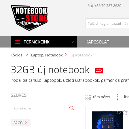
+36 70 587 8680
KAPCSOLAT
TERMÉKEINK
Főoldal
Laptop, Notebook
ÚJ Notebook
32GB új notebook
225
Irodai és tanulói laptopok, üzleti ultrabookok, gamer és gra
SZŰRÉS
rács nézet
lis
10
32GB