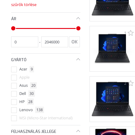
szűrők törlése
ÁR
1
-
GYÁRTÓ
Acer
9
Apple
2
Asus
20
Dell
30
HP
28
Lenovo
138
MSI (Micro-Star International)
FELHASZNÁLÁS JELLEGE