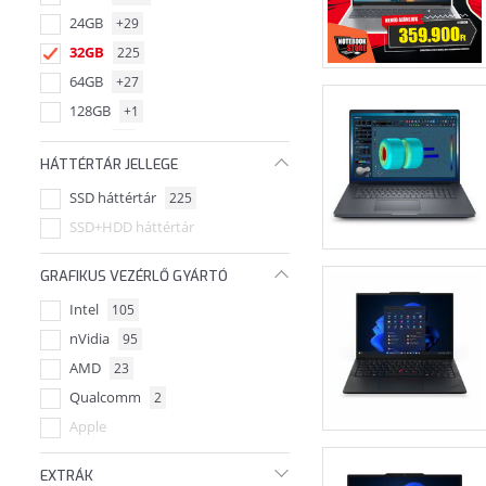
24GB
+29
32GB
225
64GB
+27
128GB
+1
48GB
+1
HÁTTÉRTÁR JELLEGE
192GB
+1
SSD háttértár
225
96GB
+2
SSD+HDD háttértár
GRAFIKUS VEZÉRLŐ GYÁRTÓ
Intel
105
nVidia
95
AMD
23
Qualcomm
2
Apple
EXTRÁK