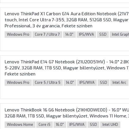
Lenovo ThinkPad X1 Carbon G14 Aura Edition Notebook (21V
touch, Intel Core Ultra 7-355, 32GB RAM, 512GB SSD, Magyar
Professional, 3 év garancia, Fekete színben
Windows Pro
Core 7 / Ultra 7
14.0"
IPS/WVA
SSD
Intel Grap
Lenovo ThinkPad E14 G7 Notebook (21U20051HV) - 14.0" 2.8K 
5-228V, 32GB RAM, 1TB SSD, Magyar billentyűzet, Windows 11 
Fekete színben
Windows Pro
Core 5 / Ultra 5
14.0"
IPS/WVA
SSD
Intel Arc
Lenovo ThinkBook 16 G6 Notebook (21KH00WE00) - 16.0" WUX
32GB RAM, 1TB SSD, Magyar billentyűzet, Windows 11 Home, 3
Windows Home
Core i5
16.0"
IPS/WVA
SSD
Intel UHD