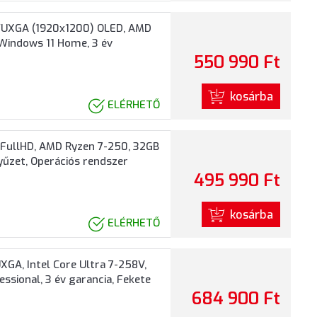
WUXGA (1920x1200) OLED, AMD
 Windows 11 Home, 3 év
550 990 Ft
kosárba
ELÉRHETŐ
FullHD, AMD Ryzen 7-250, 32GB
yűzet, Operációs rendszer
495 990 Ft
kosárba
ELÉRHETŐ
GA, Intel Core Ultra 7-258V,
ssional, 3 év garancia, Fekete
684 900 Ft