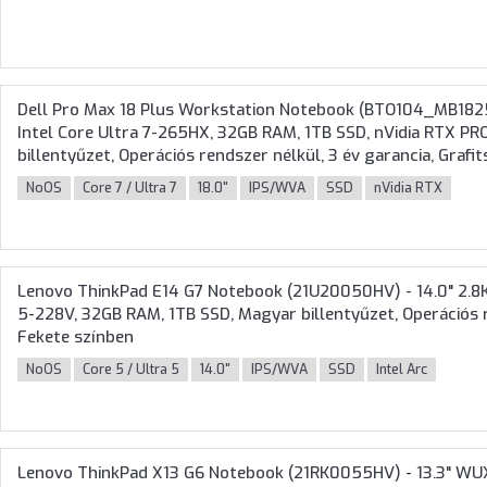
Dell Pro Max 18 Plus Workstation Notebook (BTO104_MB18
Intel Core Ultra 7-265HX, 32GB RAM, 1TB SSD, nVidia RTX P
billentyűzet, Operációs rendszer nélkül, 3 év garancia, Grafi
NoOS
Core 7 / Ultra 7
18.0"
IPS/WVA
SSD
nVidia RTX
Lenovo ThinkPad E14 G7 Notebook (21U20050HV) - 14.0" 2.8K 
5-228V, 32GB RAM, 1TB SSD, Magyar billentyűzet, Operációs r
Fekete színben
NoOS
Core 5 / Ultra 5
14.0"
IPS/WVA
SSD
Intel Arc
Lenovo ThinkPad X13 G6 Notebook (21RK0055HV) - 13.3" WUXG