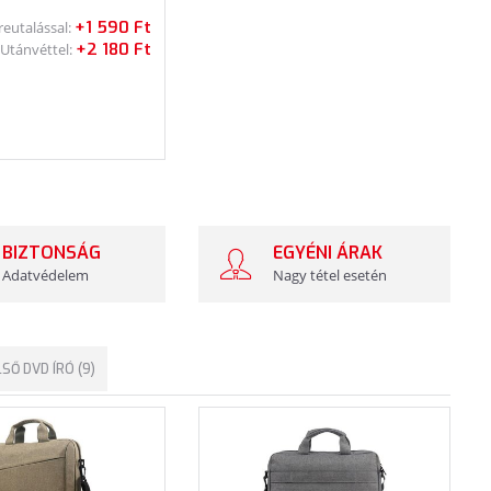
+1 590 Ft
reutalással:
+2 180 Ft
Utánvéttel:
BIZTONSÁG
EGYÉNI ÁRAK
Adatvédelem
Nagy tétel esetén
SŐ DVD ÍRÓ (9)