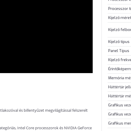
Processzor t
Kijelző mére
Kijelző felb
Kijelző típus
Panel Típus
Kijelző frekv
Érintőképer
Memória mé
Háttértár jel
Háttértár mé
Grafikus vez
akozóval és billentyűzet megvilágítással felszerelt
Grafikus vez
Grafikus me
kategóriás, Intel Core processzorok és NVIDIA GeForce