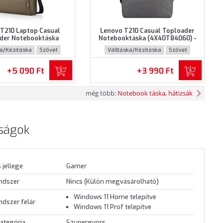
T210 Laptop Casual
Lenovo T210 Casual Toploader
der Notebooktáska
Notebooktáska (4X40T84060) -
232) - Maximum 15.6"
Maximum 15.6" méretű
ka/Kézitáska
Szövet
Válltáska/Kézitáska
Szövet
otebookokhoz - Barna
notebookokhoz - Szürke színben
színben
+5 090 Ft
+3 990 Ft
még több:
Notebook táska, hátizsák
ságok
 jellege
Gamer
endszer
Nincs (Külön megvásárolható)
Windows 11 Home telepítve
ndszer felár
Windows 11 Prof telepítve
ategória
Szupergyors