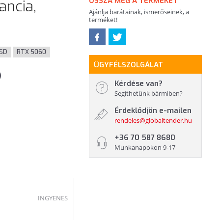
OSSZA MEG A TERMÉKET
ancia,
Ajánlja barátainak, ismerőseinek, a
terméket!
SD
RTX 5060
ÜGYFÉLSZOLGÁLAT
)
Kérdése van?
Segíthetünk bármiben?
Érdeklődjön e-mailen
rendeles@globaltender.hu
+36 70 587 8680
Munkanapokon 9-17
INGYENES