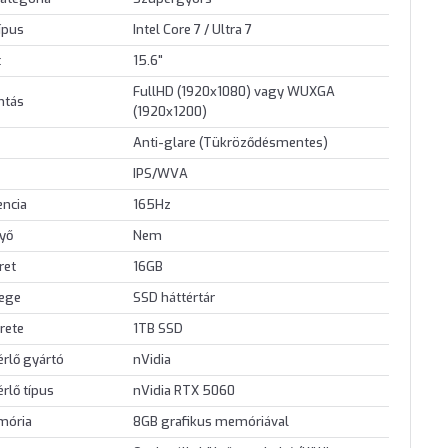
ípus
Intel Core 7 / Ultra 7
t
15.6"
FullHD (1920x1080) vagy WUXGA
ontás
(1920x1200)
Anti-glare (Tükröződésmentes)
IPS/WVA
encia
165Hz
nyő
Nem
ret
16GB
lege
SSD háttértár
rete
1TB SSD
érlő gyártó
nVidia
érlő típus
nVidia RTX 5060
mória
8GB grafikus memóriával