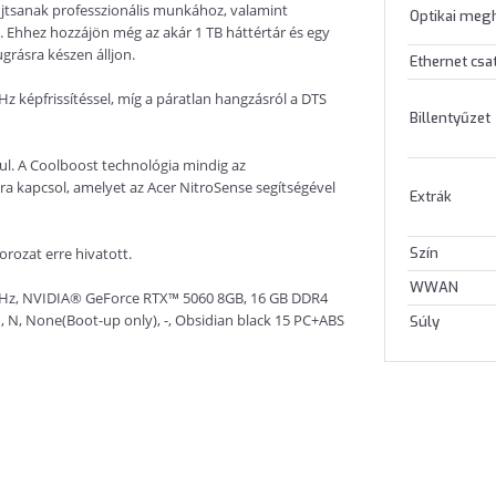
újtsanak professzionális munkához, valamint
Optikai meg
 Ehhez hozzájön még az akár 1 TB háttértár és egy
grásra készen álljon.
Ethernet csa
0Hz képfrissítéssel, míg a páratlan hangzásról a DTS
Billentyűzet
l. A Coolboost technológia mindig az
ra kapcsol, amelyet az Acer NitroSense segítségével
Extrák
Szín
orozat erre hivatott.
WWAN
65Hz, NVIDIA® GeForce RTX™ 5060 8GB, 16 GB DDR4
, N, None(Boot-up only), -, Obsidian black 15 PC+ABS
Súly