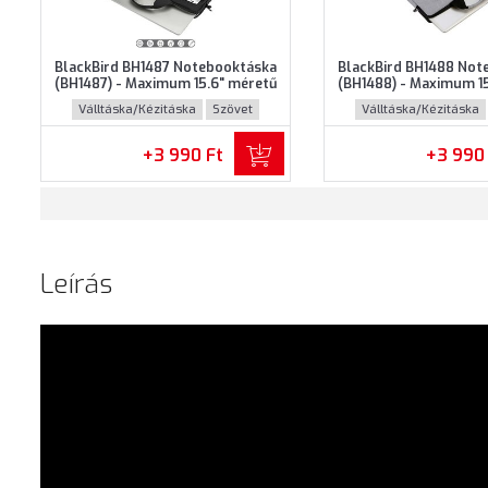
BlackBird BH1487 Notebooktáska
BlackBird BH1488 Not
(BH1487) - Maximum 15.6" méretű
(BH1488) - Maximum 1
notebookokhoz - Fekete színben
notebookokhoz - Szür
Válltáska/Kézitáska
Szövet
Válltáska/Kézitáska
+3 990 Ft
+3 990
Leírás