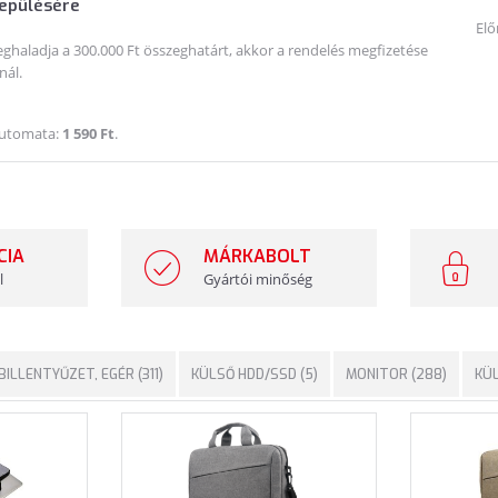
lepülésére
Elő
haladja a 300.000 Ft összeghatárt, akkor a rendelés megfizetése
nál.
Automata:
1 590 Ft
.
CIA
MÁRKABOLT
l
Gyártói minőség
BILLENTYŰZET, EGÉR (311)
KÜLSŐ HDD/SSD (5)
MONITOR (288)
KÜL