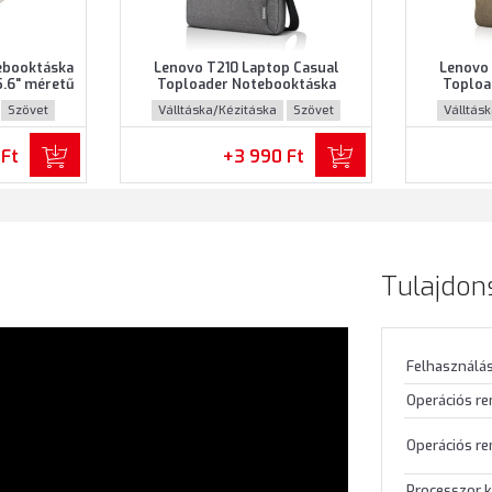
ebooktáska
Lenovo T210 Laptop Casual
Lenovo 
5.6" méretű
Toploader Notebooktáska
Toploa
ke színben
(GX40Q17231) - Maximum 15.6"
(GX40Q17
Szövet
Válltáska/Kézitáska
Szövet
Válltás
méretű notebookokhoz - Szürke
méretű n
színben
 Ft
+3 990 Ft
Tulajdon
Felhasználás
Operációs r
Operációs re
Processzor k