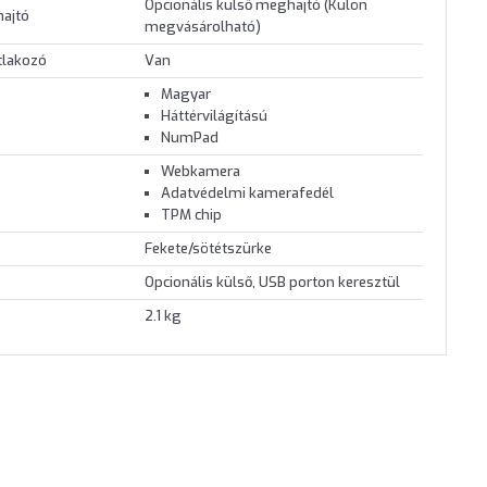
Opcionális külső meghajtó (Külön
hajtó
megvásárolható)
tlakozó
Van
Magyar
Háttérvilágítású
NumPad
Webkamera
Adatvédelmi kamerafedél
TPM chip
Fekete/sötétszürke
Opcionális külső, USB porton keresztül
2.1 kg