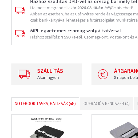
Házhoz szállítás DPD-vel az ország bármely te
Ha most megrendeli akár
2026.08.10-én
hétfőn
átveheti!
Abban az esetben, ha az utánvétes rendelés végösszege meg
csak bankkártyával lehetséges a futárszolgálat munkatársá
MPL egyetemes csomagszolgáltatással
Házhoz szállítás:
1 590 Ft-tól
. CsomagPont, PostaPont és 
SZÁLLÍTÁS
ÁRGARAN
Akár ingyen
8 napon belü
NOTEBOOK TÁSKA, HÁTIZSÁK (48)
OPERÁCIÓS RENDSZER (4)