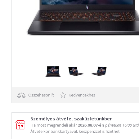
Összehasonlít
Kedvencekhez
Személyes átvétel szaküzletünkben
Ha most megrendeli akár
2026.08.07-én
pénteken 16:00 ut
Átvételkor bankkártyával, készpénzzel is fizethet