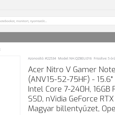
k
Azonosító: #22534
Model:
NH.QZ8EU.016
Frissítve: 5 ór
Acer Nitro V Gamer Not
(ANV15-52-75HF) - 15.6" 
Intel Core 7-240H, 16GB 
SSD, nVidia GeForce RT
Magyar billentyűzet, Ope