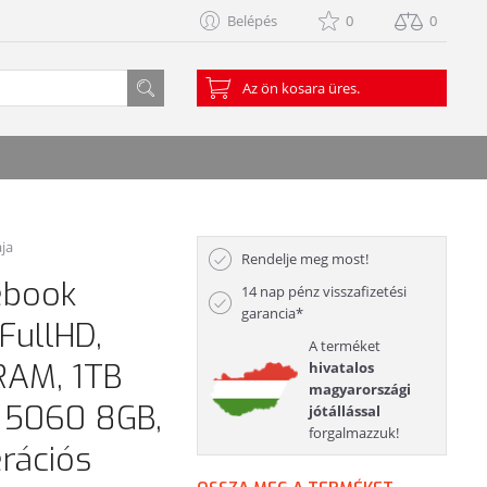
Belépés
0
0
Az ön kosara üres.
ája
Rendelje meg most!
ebook
14 nap pénz visszafizetési
garancia*
FullHD,
A terméket
RAM, 1TB
hivatalos
magyarországi
X 5060 8GB,
jótállással
forgalmazzuk!
rációs