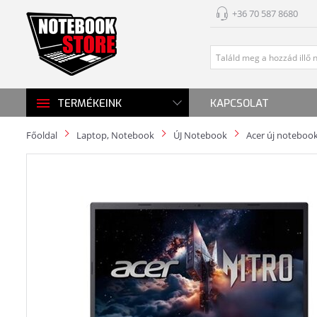
+36 70 587 8680
KAPCSOLAT
TERMÉKEINK
Főoldal
Laptop, Notebook
ÚJ Notebook
Acer új noteboo