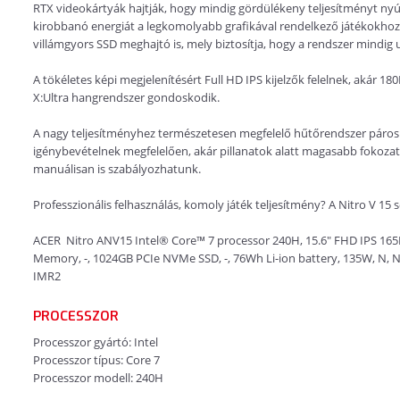
RTX videokártyák hajtják, hogy mindig gördülékeny teljesítményt ny
kirobbanó energiát a legkomolyabb grafikával rendelkező játékokhoz.
villámgyors SSD meghajtó is, mely biztosítja, hogy a rendszer mindig u
A tökéletes képi megjelenítésért Full HD IPS kijelzők felelnek, akár 18
X:Ultra hangrendszer gondoskodik.
A nagy teljesítményhez természetesen megfelelő hűtőrendszer párosu
igénybevételnek megfelelően, akár pillanatok alatt magasabb fokozat
manuálisan is szabályozhatunk.
Professzionális felhasználás, komoly játék teljesítmény? A Nitro V 15 s
ACER Nitro ANV15 Intel® Core™ 7 processor 240H, 15.6" FHD IPS 1
Memory, -, 1024GB PCIe NVMe SSD, -, 76Wh Li-ion battery, 135W, N, N
IMR2
PROCESSZOR
Processzor gyártó: Intel
Processzor típus: Core 7
Processzor modell: 240H