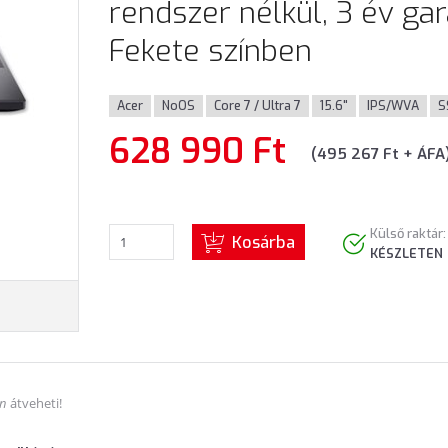
rendszer nélkül, 3 év gar
Fekete színben
Acer
NoOS
Core 7 / Ultra 7
15.6"
IPS/WVA
S
628 990 Ft
(495 267 Ft + ÁFA
Külső raktár:
Kosárba
KÉSZLETEN
án
átveheti!