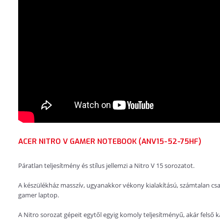
ACER NITRO V GAMER NOTEBOOK (ANV15-52-75HF)
Páratlan teljesítmény és stílus jellemzi a Nitro V 15 sorozatot.
A készülékház masszív, ugyanakkor vékony kialakítású, számtalan csatl
gamer laptop.
A Nitro sorozat gépeit egytől egyig komoly teljesítményű, akár felső 