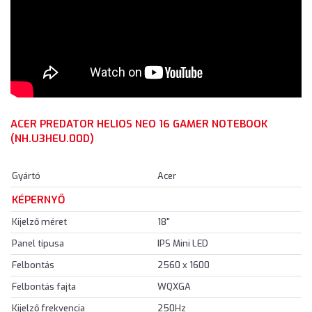
ACER PREDATOR HELIOS NEO 16 GAMER NOTEBOOK
(NH.U3HEU.00D)
Gyártó
Acer
KÉPERNYŐ
Kijelző méret
18"
Panel típusa
IPS Mini LED
Felbontás
2560 x 1600
Felbontás fajta
WQXGA
Kijelző frekvencia
250Hz