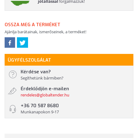
jótállással
forgalmazzuk!
OSSZA MEG A TERMÉKET
Ajánlja barátainak, ismerőseinek, a terméket!
ÜGYFÉLSZOLGÁLAT
Kérdése van?
Segíthetünk bármiben?
Érdeklődjön e-mailen
rendeles@globaltender.hu
+36 70 587 8680
Munkanapokon 9-17