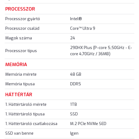
PROCESSZOR
Processzor gyártó
Intel®
Processzor család
Core™ Ultra 9
Magok száma
24
290HX Plus (P-core 5,50GHz - E-
Processzor típus
core 4,70GHz / 36MB)
MEMÓRIA
Memória mérete
48 GB
Memória típusa
DDR5
HÁTTÉRTÁR
1. Háttértároló mérete
1TB
1. Háttértároló típusa
SSD
1. Háttértároló csatlakozása
M.2 PCIe NVMe SED
SSD van benne
Igen