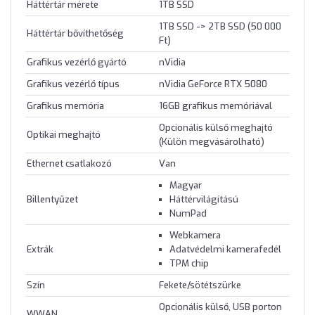
Háttértár mérete
1TB SSD
1TB SSD -> 2TB SSD (50 000
Háttértár bővíthetőség
Ft)
Grafikus vezérlő gyártó
nVidia
Grafikus vezérlő típus
nVidia GeForce RTX 5080
Grafikus memória
16GB grafikus memóriával
Opcionális külső meghajtó
Optikai meghajtó
(Külön megvásárolható)
Ethernet csatlakozó
Van
Magyar
Billentyűzet
Háttérvilágítású
NumPad
Webkamera
Extrák
Adatvédelmi kamerafedél
TPM chip
Szín
Fekete/sötétszürke
Opcionális külső, USB porton
WWAN