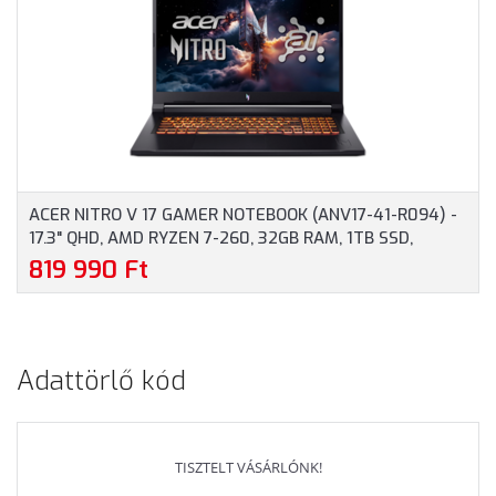
BILLENTYŰZET,
BILLENTYŰZET,
WINDOWS 11 HOME, 3
OPERÁCIÓS RENDSZER
ÉV GARANCIA, FEKETE
NÉLKÜL, 3 ÉV GARANCIA,
SZÍNBEN
FEKETE SZÍNBEN
ACER NITRO V 17 GAMER NOTEBOOK (ANV17-41-R094) -
17.3" QHD, AMD RYZEN 7-260, 32GB RAM, 1TB SSD,
NVIDIA GEFORCE RTX 5070 8GB, MAGYAR
819 990 Ft
BILLENTYŰZET, OPERÁCIÓS RENDSZER NÉLKÜL, 3 ÉV
GARANCIA, FEKETE SZÍNBEN
Adattörlő kód
TISZTELT VÁSÁRLÓNK!