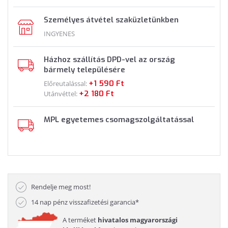
Személyes átvétel szaküzletünkben
INGYENES
Házhoz szállítás DPD-vel az ország
bármely településére
+1 590 Ft
Előreutalással:
+2 180 Ft
Utánvéttel:
MPL egyetemes csomagszolgáltatással
Rendelje meg most!
14 nap pénz visszafizetési garancia*
A terméket
hivatalos magyarországi