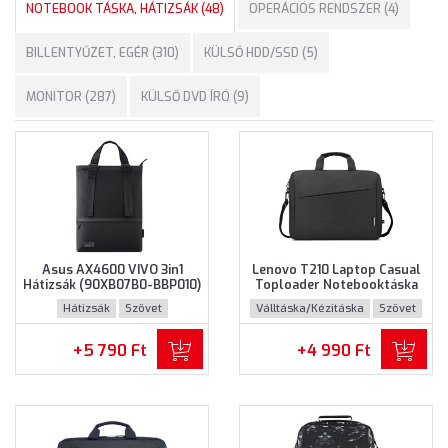
NOTEBOOK TÁSKA, HÁTIZSÁK (48)
OPERÁCIÓS RENDSZER (4)
BILLENTYŰZET, EGÉR (310)
KÜLSŐ HDD/SSD (5)
MONITOR (287)
KÜLSŐ DVD ÍRÓ (9)
Asus AX4600 VIVO 3in1
Lenovo T210 Laptop Casual
Hátizsák (90XB07B0-BBP010)
Toploader Notebooktáska
- Maximum 16" méretű
(GX41L83769) - Maximum
Hátizsák
Szövet
Válltáska/Kézitáska
Szövet
notebookokhoz - Fekete
15.6" méretű notebookokhoz
színben
- Fekete színben
+5 790 Ft
+4 990 Ft