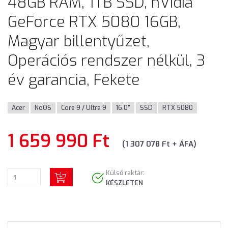
48GB RAM, 1TB SSD, nVidia
GeForce RTX 5080 16GB,
Magyar billentyűzet,
Operációs rendszer nélkül, 3
év garancia, Fekete
Acer
NoOS
Core 9 / Ultra 9
16.0"
SSD
RTX 5080
1 659 990 Ft
(1 307 078 Ft + ÁFA)
Külső raktár:
KÉSZLETEN