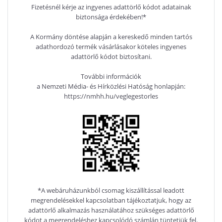
Fizetésnél kérje az ingyenes adattörlő kódot adatainak
biztonsága érdekében!*
A Kormány döntése alapján a kereskedő minden tartós
adathordozó termék vásárlásakor köteles ingyenes
adattörlő kódot biztosítani.
További információk
a Nemzeti Média- és Hírközlési Hatóság honlapján:
https://nmhh.hu/veglegestorles
*A webáruházunkból csomag kiszállítással leadott
megrendelésekkel kapcsolatban tájékoztatjuk, hogy az
adattörlő alkalmazás használatához szükséges adattörlő
kódot a megrendeléshez kapcsolódó számlán tüntetjük fel.