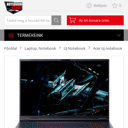
Belépés
0
Az ön kosara üres.
TERMÉKEINK
Főoldal
Laptop, Notebook
ÚJ Notebook
Acer új notebook