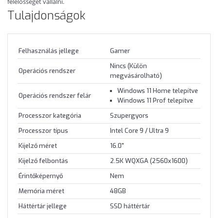
felelősséget vállalni.
Tulajdonságok
Felhasználás jellege
Gamer
Nincs (Külön
Operációs rendszer
megvásárolható)
Windows 11 Home telepítve
Operációs rendszer felár
Windows 11 Prof telepítve
Processzor kategória
Szupergyors
Processzor típus
Intel Core 9 / Ultra 9
Kijelző méret
16.0"
Kijelző felbontás
2.5K WQXGA (2560x1600)
Érintőképernyő
Nem
Memória méret
48GB
Háttértár jellege
SSD háttértár