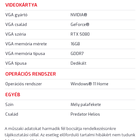
VIDEOKÁRTYA
VGA gyártó
NVIDIA®
VGA család
GeForce®
VGA széria
RTX 5080
VGA memória mérete
16GB
VGA memória típusa
GDDR7
VGA típusa
Dedikált
OPERÁCIÓS RENDSZER
Operációs rendszer
Windows® 11 Home
EGYÉB
Szín
Mély palafekete
Család
Predator Helios
A műszaki adatokat harmadik fél bocsátja rendelkezésünkre
tájékoztatási céllal. Az esetleg előforduló tartalmi hibákért nem tudunk