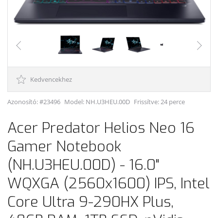
Kedvencekhez
Azonosító: #23496
Model:
NH.U3HEU.00D
Frissítve: 24 perce
Acer Predator Helios Neo 16
Gamer Notebook
(NH.U3HEU.00D) - 16.0"
WQXGA (2560x1600) IPS, Intel
Core Ultra 9-290HX Plus,