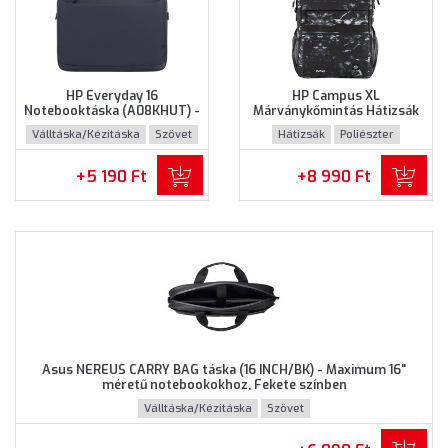
HP Everyday 16
HP Campus XL
Notebooktáska (A08KHUT) -
Márványkőmintás Hátizsák
Maximum 16" méretű
(7K0E2AA) - Maximum 16.1"
Válltáska/Kézitáska
Szövet
Hátizsák
Poliészter
notebookokhoz - Szürke
méretű notebookokhoz,
színben
Márványkőmintás színben
+5 190 Ft
+8 990 Ft
Asus NEREUS CARRY BAG táska (16 INCH/BK) - Maximum 16"
méretű notebookokhoz, Fekete színben
Válltáska/Kézitáska
Szövet