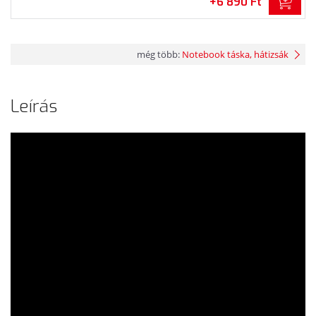
+6 890 Ft
még több:
Notebook táska, hátizsák
Leírás