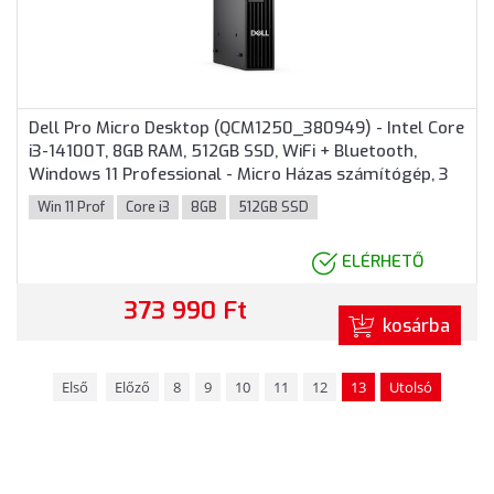
Dell Pro Micro Desktop (QCM1250_380949) - Intel Core
i3-14100T, 8GB RAM, 512GB SSD, WiFi + Bluetooth,
Windows 11 Professional - Micro Házas számítógép, 3
év helyszíni garancia
Win 11 Prof
Core i3
8GB
512GB SSD
ELÉRHETŐ
373 990 Ft
kosárba
Első
Előző
8
9
10
11
12
13
Utolsó