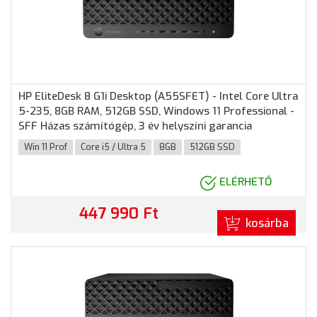
HP EliteDesk 8 G1i Desktop (A55SFET) - Intel Core Ultra
5-235, 8GB RAM, 512GB SSD, Windows 11 Professional -
SFF Házas számítógép, 3 év helyszíni garancia
Win 11 Prof
Core i5 / Ultra 5
8GB
512GB SSD
ELÉRHETŐ
447 990 Ft
kosárba