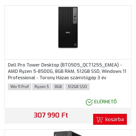
rács
lista
nézet
nézet
Dell Pro Tower Desktop (BTO505_QCT1255_EMEA) -
AMD Ryzen 5-8500G, 8GB RAM, 512GB SSD, Windows 11
Professional - Torony Házas számítógép 3 év
garanciával
Win 11 Prof
Ryzen 5
8GB
512GB SSD
ELÉRHETŐ
307 990 Ft
kosárba