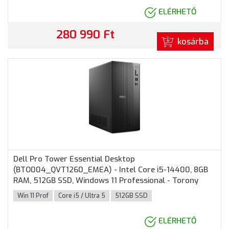
ELÉRHETŐ
280 990 Ft
kosárba
Dell Pro Tower Essential Desktop
(BTO004_QVT1260_EMEA) - Intel Core i5-14400, 8GB
RAM, 512GB SSD, Windows 11 Professional - Torony
Házas számítógép 3 év garanciával
Win 11 Prof
Core i5 / Ultra 5
512GB SSD
ELÉRHETŐ