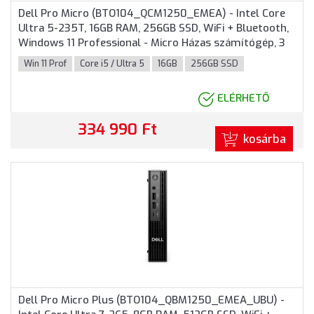
Dell Pro Micro (BTO104_QCM1250_EMEA) - Intel Core
Ultra 5-235T, 16GB RAM, 256GB SSD, WiFi + Bluetooth,
Windows 11 Professional - Micro Házas számítógép, 3
év helyszíni garancia
Win 11 Prof
Core i5 / Ultra 5
16GB
256GB SSD
ELÉRHETŐ
334 990 Ft
kosárba
Dell Pro Micro Plus (BTO104_QBM1250_EMEA_UBU) -