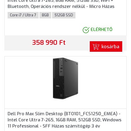
Intel Core Ultra 7-265, 8GB RAM, 512GB SSD, WiFi +
Bluetooth, Operációs rendszer nélkül - Micro Házas
számítógép, 3 év helyszíni garancia
Core i7 / Ultra 7
8GB
512GB SSD
ELÉRHETŐ
358 990 Ft
kosárba
Dell Pro Max Slim Desktop (BTO101_FCS1250_EMEA) -
Intel Core Ultra 7-265, 16GB RAM, 512GB SSD, Windows
11 Professional - SFF Házas számítógép 3 év