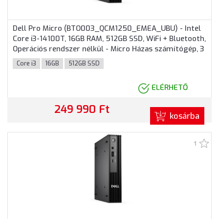
Dell Pro Micro (BTO003_QCM1250_EMEA_UBU) - Intel
Core i3-14100T, 16GB RAM, 512GB SSD, WiFi + Bluetooth,
Operációs rendszer nélkül - Micro Házas számítógép, 3
év helyszíni garancia
Core i3
16GB
512GB SSD
ELÉRHETŐ
249 990 Ft
kosárba
1