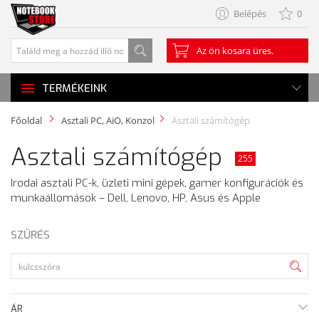
Belépés
0
Az ön kosara üres.
TERMÉKEINK
Főoldal
Asztali PC, AiO, Konzol
Asztali számítógép
Asztali számítógép
255
Irodai asztali PC-k, üzleti mini gépek, gamer konfigurációk és
munkaállomások – Dell, Lenovo, HP, Asus és Apple
SZŰRÉS
ÁR