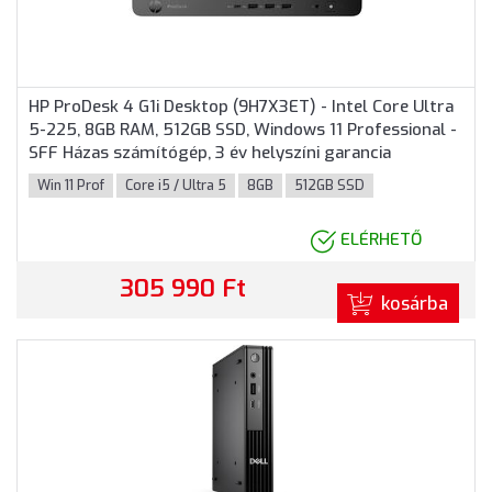
HP ProDesk 4 G1i Desktop (9H7X3ET) - Intel Core Ultra
5-225, 8GB RAM, 512GB SSD, Windows 11 Professional -
SFF Házas számítógép, 3 év helyszíni garancia
Win 11 Prof
Core i5 / Ultra 5
8GB
512GB SSD
ELÉRHETŐ
305 990 Ft
kosárba