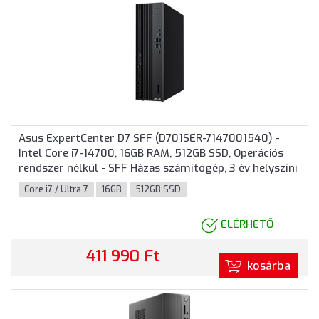
Asus ExpertCenter D7 SFF (D701SER-7147001540) -
Intel Core i7-14700, 16GB RAM, 512GB SSD, Operációs
rendszer nélkül - SFF Házas számítógép, 3 év helyszíni
garancia
Core i7 / Ultra 7
16GB
512GB SSD
ELÉRHETŐ
411 990 Ft
kosárba