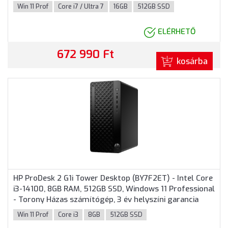
garanciával
Win 11 Prof
Core i7 / Ultra 7
16GB
512GB SSD
ELÉRHETŐ
672 990 Ft
kosárba
HP ProDesk 2 G1i Tower Desktop (BY7F2ET) - Intel Core
i3-14100, 8GB RAM, 512GB SSD, Windows 11 Professional
- Torony Házas számítógép, 3 év helyszíni garancia
Win 11 Prof
Core i3
8GB
512GB SSD