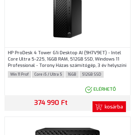
HP ProDesk 4 Tower G1i Desktop AI (9H7V9ET) - Intel
Core Ultra 5-225, 16GB RAM, 512GB SSD, Windows 11
Professional - Torony Házas számítógép, 3 év helyszíni
garancia
Win 11 Prof
Core i5 / Ultra 5
16GB
512GB SSD
ELÉRHETŐ
374 990 Ft
kosárba