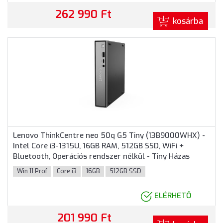
262 990 Ft
kosárba
Lenovo ThinkCentre neo 50q G5 Tiny (13B9000WHX) -
Intel Core i3-1315U, 16GB RAM, 512GB SSD, WiFi +
Bluetooth, Operációs rendszer nélkül - Tiny Házas
számítógép
Win 11 Prof
Core i3
16GB
512GB SSD
ELÉRHETŐ
201 990 Ft