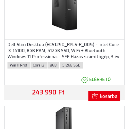
Dell Slim Desktop (ECS1250_RPLS-R_005) - Intel Core
i3-14100, 8GB RAM, 512GB SSD, WiFi + Bluetooth,
Windows 11 Professional - SFF Házas számítógép, 3 év
helyszíni garancia
Win 11 Prof
Core i3
8GB
512GB SSD
ELÉRHETŐ
243 990 Ft
kosárba