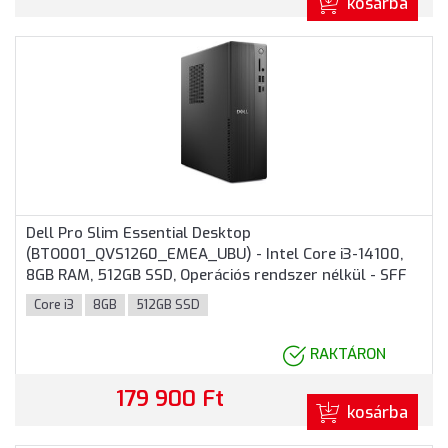
kosárba
Dell Pro Slim Essential Desktop
(BTO001_QVS1260_EMEA_UBU) - Intel Core i3-14100,
8GB RAM, 512GB SSD, Operációs rendszer nélkül - SFF
Házas számítógép 3 év garanciával
Core i3
8GB
512GB SSD
RAKTÁRON
179 900 Ft
kosárba