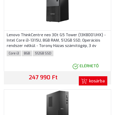
Lenovo ThinkCentre neo 30t G5 Tower (13K8001JHX) -
Intel Core i3-1315U, 8GB RAM, 512GB SSD, Operációs
rendszer nélkül - Torony Házas számítógép, 3 év
helyszíni garancia
Core i3
8GB
512GB SSD
ELÉRHETŐ
247 990 Ft
kosárba