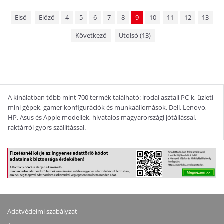
Első
Előző
4
5
6
7
8
9
10
11
12
13
Következő
Utolsó (13)
A kínálatban több mint 700 termék található: irodai asztali PC-k, üzleti
mini gépek, gamer konfigurációk és munkaállomások. Dell, Lenovo,
HP, Asus és Apple modellek, hivatalos magyarországi jótállással,
raktárról gyors szállítással.
Adatvédelmi szabályzat