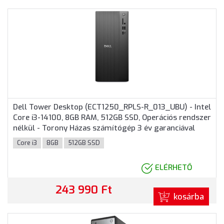
rács
lista
nézet
nézet
Dell Tower Desktop (ECT1250_RPLS-R_013_UBU) - Intel
Core i3-14100, 8GB RAM, 512GB SSD, Operációs rendszer
nélkül - Torony Házas számítógép 3 év garanciával
Core i3
8GB
512GB SSD
ELÉRHETŐ
243 990 Ft
kosárba