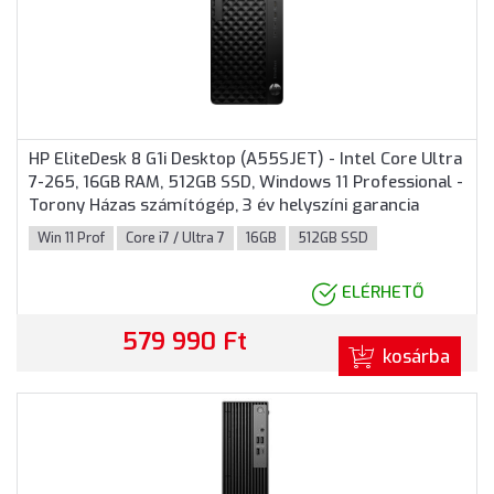
HP EliteDesk 8 G1i Desktop (A55SJET) - Intel Core Ultra
7-265, 16GB RAM, 512GB SSD, Windows 11 Professional -
Torony Házas számítógép, 3 év helyszíni garancia
Win 11 Prof
Core i7 / Ultra 7
16GB
512GB SSD
ELÉRHETŐ
579 990 Ft
kosárba