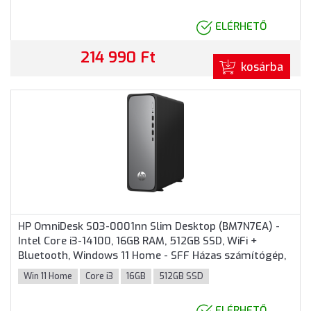
ELÉRHETŐ
214 990 Ft
kosárba
HP OmniDesk S03-0001nn Slim Desktop (BM7N7EA) -
Intel Core i3-14100, 16GB RAM, 512GB SSD, WiFi +
Bluetooth, Windows 11 Home - SFF Házas számítógép,
3 év helyszíni garancia
Win 11 Home
Core i3
16GB
512GB SSD
ELÉRHETŐ