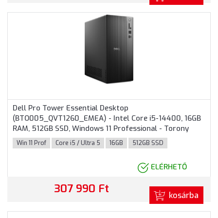
Dell Pro Tower Essential Desktop
(BTO005_QVT1260_EMEA) - Intel Core i5-14400, 16GB
RAM, 512GB SSD, Windows 11 Professional - Torony
Házas számítógép 3 év garanciával
Win 11 Prof
Core i5 / Ultra 5
16GB
512GB SSD
ELÉRHETŐ
307 990 Ft
kosárba