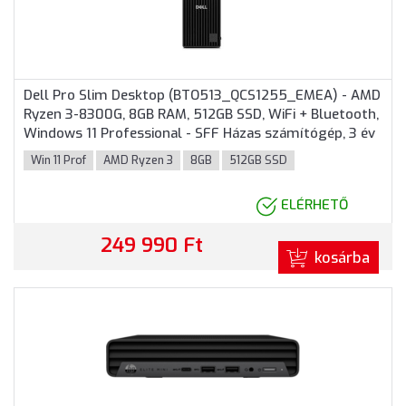
Dell Pro Slim Desktop (BTO513_QCS1255_EMEA) - AMD
Ryzen 3-8300G, 8GB RAM, 512GB SSD, WiFi + Bluetooth,
Windows 11 Professional - SFF Házas számítógép, 3 év
helyszíni garancia
Win 11 Prof
AMD Ryzen 3
8GB
512GB SSD
ELÉRHETŐ
249 990 Ft
kosárba