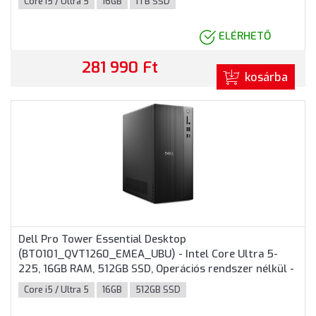
Core i5 / Ultra 5
16GB
1TB SSD
ELÉRHETŐ
281 990 Ft
kosárba
Dell Pro Tower Essential Desktop
(BTO101_QVT1260_EMEA_UBU) - Intel Core Ultra 5-
225, 16GB RAM, 512GB SSD, Operációs rendszer nélkül -
Torony Házas számítógép 3 év garanciával
Core i5 / Ultra 5
16GB
512GB SSD