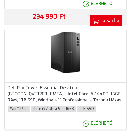
ELÉRHETŐ
294 990 Ft
kosárba
Dell Pro Tower Essential Desktop
(BTO006_QVT1260_EMEA) - Intel Core i5-14400, 16GB
RAM, 1TB SSD, Windows 11 Professional - Torony Házas
számítógép 3 év garanciával
Win 11 Prof
Core i5 / Ultra 5
16GB
1TB SSD
ELÉRHETŐ