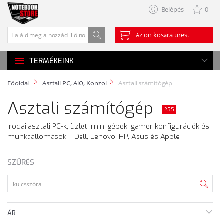
Belépés
0
Az ön kosara üres.
TERMÉKEINK
Főoldal
Asztali PC, AiO, Konzol
Asztali számítógép
Asztali számítógép
255
Irodai asztali PC-k, üzleti mini gépek, gamer konfigurációk és
munkaállomások – Dell, Lenovo, HP, Asus és Apple
SZŰRÉS
ÁR