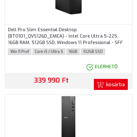
Dell Pro Slim Essential Desktop
(BTO101_QVS1260_EMEA) - Intel Core Ultra 5-225,
16GB RAM, 512GB SSD, Windows 11 Professional - SFF
Házas számítógép 3 év garanciával
Win 11 Prof
Core i5 / Ultra 5
16GB
512GB SSD
ELÉRHETŐ
339 990 Ft
kosárba