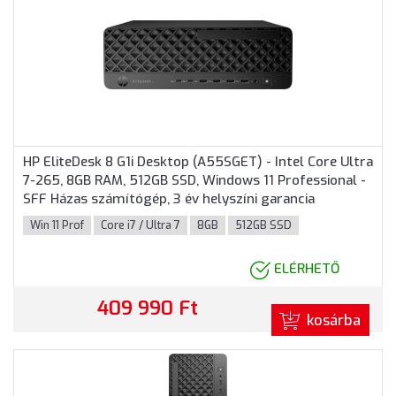
HP EliteDesk 8 G1i Desktop (A55SGET) - Intel Core Ultra
7-265, 8GB RAM, 512GB SSD, Windows 11 Professional -
SFF Házas számítógép, 3 év helyszíni garancia
Win 11 Prof
Core i7 / Ultra 7
8GB
512GB SSD
ELÉRHETŐ
409 990 Ft
kosárba