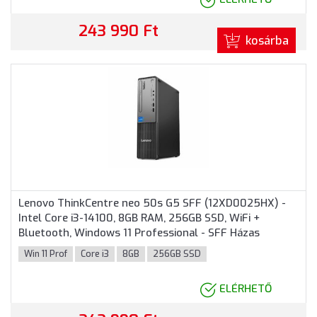
243 990 Ft
kosárba
Lenovo ThinkCentre neo 50s G5 SFF (12XD0025HX) -
Intel Core i3-14100, 8GB RAM, 256GB SSD, WiFi +
Bluetooth, Windows 11 Professional - SFF Házas
számítógép
Win 11 Prof
Core i3
8GB
256GB SSD
ELÉRHETŐ