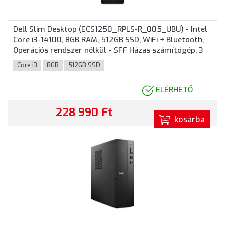
Dell Slim Desktop (ECS1250_RPLS-R_005_UBU) - Intel
Core i3-14100, 8GB RAM, 512GB SSD, WiFi + Bluetooth,
Operációs rendszer nélkül - SFF Házas számítógép, 3
év helyszíni garancia
Core i3
8GB
512GB SSD
ELÉRHETŐ
228 990 Ft
kosárba