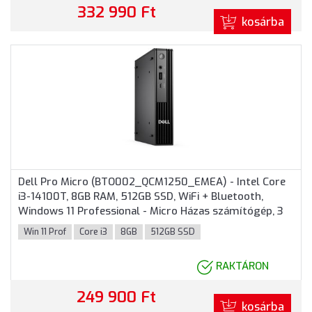
332 990 Ft
kosárba
Dell Pro Micro (BTO002_QCM1250_EMEA) - Intel Core
i3-14100T, 8GB RAM, 512GB SSD, WiFi + Bluetooth,
Windows 11 Professional - Micro Házas számítógép, 3
év helyszíni garancia
Win 11 Prof
Core i3
8GB
512GB SSD
RAKTÁRON
249 900 Ft
kosárba