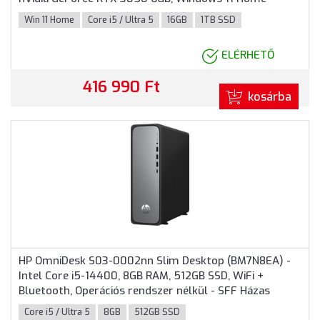
Torony Házas számítógép, 3 év helyszíni garancia -
Win 11 Home
Core i5 / Ultra 5
16GB
1TB SSD
Fekete színben
ELÉRHETŐ
416 990 Ft
kosárba
HP OmniDesk S03-0002nn Slim Desktop (BM7N8EA) -
Intel Core i5-14400, 8GB RAM, 512GB SSD, WiFi +
Bluetooth, Operációs rendszer nélkül - SFF Házas
számítógép, 3 év helyszíni garancia
Core i5 / Ultra 5
8GB
512GB SSD