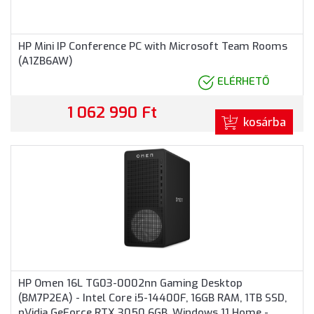
HP Mini IP Conference PC with Microsoft Team Rooms
(A1ZB6AW)
ELÉRHETŐ
1 062 990 Ft
kosárba
HP Omen 16L TG03-0002nn Gaming Desktop
(BM7P2EA) - Intel Core i5-14400F, 16GB RAM, 1TB SSD,
nVidia GeForce RTX 3050 6GB, Windows 11 Home -