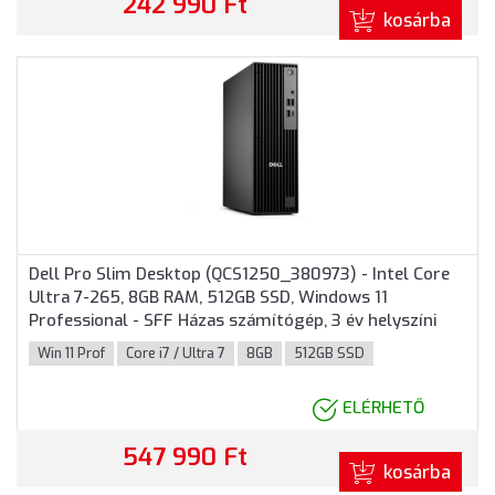
242 990 Ft
kosárba
Dell Pro Slim Desktop (QCS1250_380973) - Intel Core
Ultra 7-265, 8GB RAM, 512GB SSD, Windows 11
Professional - SFF Házas számítógép, 3 év helyszíni
garancia
Win 11 Prof
Core i7 / Ultra 7
8GB
512GB SSD
ELÉRHETŐ
547 990 Ft
kosárba