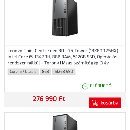
Lenovo ThinkCentre neo 30t G5 Tower (13K80025HX) -
Intel Core i5-13420H, 8GB RAM, 512GB SSD, Operációs
rendszer nélkül - Torony Házas számítógép, 3 év
helyszíni garancia
Core i5 / Ultra 5
8GB
512GB SSD
ELÉRHETŐ
276 990 Ft
kosárba